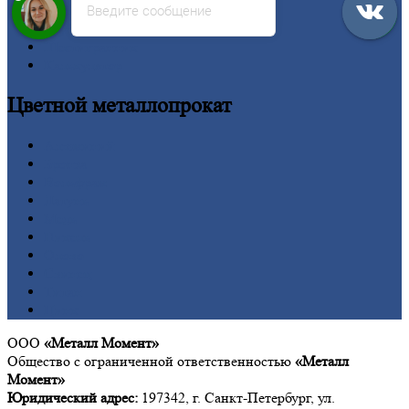
Введите сообщение
Сетка
Труба
Шестигранник
Калькулятор
Цветной
металлопрокат
Алюминий
Бронза
Вольфрам
Латунь
Медь
Никель
Олово
Свинец
Титан
Цинк
ООО
«Металл Момент»
Общество с ограниченной ответственностью
«Металл
Момент»
Юридический адрес:
197342, г. Санкт-Петербург, ул.