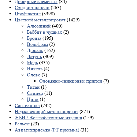
Доборные элементы
(84)
Сэндвич-панели
(263)
Профнастил
(3398)
Цветной металлопрокат
(1429)
Алюминий
(400)
Баббит в чушках
(2)
Бронза
(195)
Вольфрам
(2)
Дюраль
(162)
Латунь
(309)
Медь
(335)
Никель
(4)
Олово
(7)
Оловяннo-свинцовые припои
(7)
Титан
(1)
Свинец
(11)
Цинк
(1)
Сантехника
(742)
Нержавеющий металлопрокат
(871)
ЖБИ / Железобетонные изделия
(159)
Рельсы
(23)
Авиатехприемка (РТ приемка)
(31)