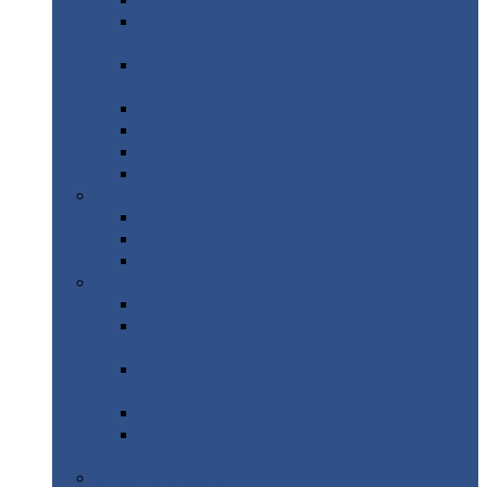
Профнастил
с нестандартной шириной С21
Профнастил
с нестандартной шириной
МП35
Профнастил
с нестандартной шириной
НС35
Профнастил
с нестандартной шириной С44
Профнастил
с нестандартной шириной Н60
Профнастил
с нестандартной шириной Н75
Профнастил
с нестандартной шириной Н114
Профнастил
Профнастил
для крыши
Профнастил
окрашенный
Профнастил
оцинкованный
Сэндвич-панели
Нестандартные
сэндвич панели
С
минераловатным утеплителем (
кровельные )
С
утеплителем из пенополистерола (
кровельные )
С
минераловатным утеплителем ( стеновые )
С
утеплителем из пенополистерола (
стеновые )
Металлочерепица