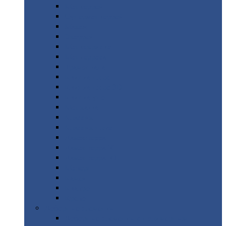
Монтеррей
Супермонтеррей
Макси
Экоррей
Монтекристо
Монтерроса
Трамонтана
Квинта
плюс
Квинта
плюс 3D
Квинта
уно
Монкатта
Классик
Классик
плюс
Ламонтерра
Ламонтерра
X
Ламонтерра
XL
Модерн
Камея
Квадро
Кредо
Доборные
элементы
Доборные
элементы с полимерным