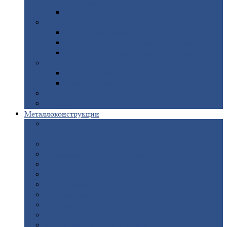
покрытием
Доборные
элементы оцинкованные
Евроштакетник
Штакетник
металлический полукруглый
Штакетник
металлический П-образный
Штакетник
металлический М-образный
Забор
металлический «Еврожалюзи»
Забор
жалюзи — Z
Забор
жалюзи — S
Сантехника
Рельсы
Металлоконструкции
Рамные
конструкции для дорожного
строительства
Быстровозводимые
здания
Металлоконструкции
для мостов
Технологические
металлоконструкции
Козловой
кран
Нестандартные
металлоконструкции
Решетки,
заборы и ограды
Прожекторные
мачты
Изготовление
лестниц из металла
Открытые
крановые эстакады