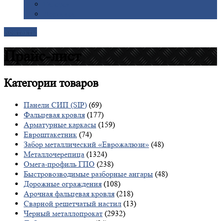
Галерея
Доставка
Контакты
Прайс-лист
Категории
товаров
Панели СИП (SIP)
(69)
Фальцевая кровля
(177)
Арматурные каркасы
(159)
Евроштакетник
(74)
Забор металлический «Еврожалюзи»
(48)
Металлочерепица
(1324)
Омега-профиль ГПО
(238)
Быстровозводимые разборные ангары
(48)
Дорожные ограждения
(108)
Арочная фальцевая кровля
(218)
Сварной решетчатый настил
(13)
Черный металлопрокат
(2932)