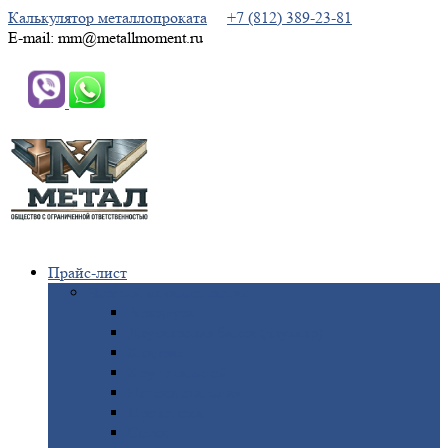
Калькулятор металлопроката
+7 (812) 389-23-81
E-mail: mm@metallmoment.ru
Прайс-лист
Черный
металлопрокат
Арматура
Двутавровая
балка (двутавр)
Квадрат
Круг
стальной
Полоса
стальная
Проволока
Сетка