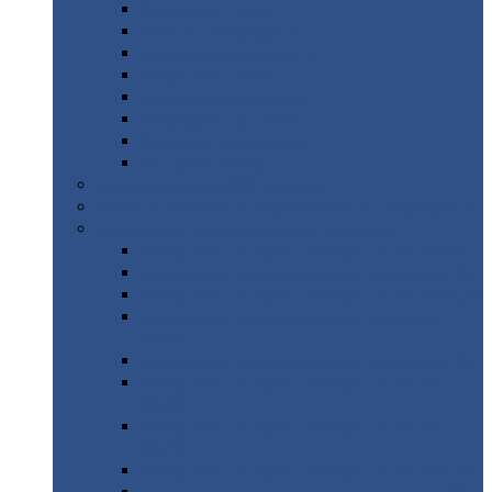
Дорожные
плиты
Каналы
непроходные
Ленточный
фундамент
Лифтовые
шахты
Перемычки
бетонные
Аэродромные
плиты
Фундаментные
блоки
Тепловые
камеры
Авиатехприемка
(РТ приемка)
Арочное
укрытие для конвейеров из профнастила
Профнастил
с нестандартной шириной
Профнастил
с нестандартной шириной С8
Профнастил
с нестандартной шириной С10
Профнастил
с нестандартной шириной СС10
Профнастил
с нестандартной шириной
МП10
Профнастил
с нестандартной шириной С15
Профнастил
с нестандартной шириной
МП18
Профнастил
с нестандартной шириной
МП20
Профнастил
с нестандартной шириной С18