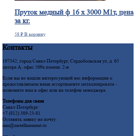
Пруток
медный ф 16 х 3000 М1т, цена
за кг.
58
₽
В корзину
Контакты
197342, город Санкт-Петербург, Сердобольская ул, д. 65
литера А, офис 509а помещ. 2-н
Если вы не нашли интересующей вас информации о
предоставляемом нами ассортименте металлопроката -
позвоните нам в офис или на телефон менеджера.
Телефоны для связи
Санкт-Петербург:
+7 (812) 389-23-81
Оставить заявку на почту:
mm@metallmoment.ru