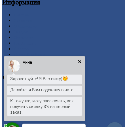
Информация
Главная
Вакансии
О
Компании
Заводы
Контакты
Прайс-лист
Новости
Личный
кабинет
Оформление
заказа
Анна
Оплата
Черный
металлопрокат
Здравствуйте! Я Вас вижу)
Давайте, я Вам подскажу в чате...
Арматура
Двутавровая
балка (двутавр)
К тому же, могу рассказать, как
Квадрат
получить скидку 3% на первый
Круг
стальной
заказ.
Лист
Проволока
Рельсы