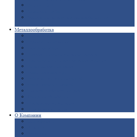
Опоры
ЛЭП
Дымовые
трубы
Закладные
детали для железобетонных
конструкций
Металлообработка
Анодировка
Горячее
цинкование
Лазерная
резка
Правка
плоского металлопроката
Продольно-поперечная
резка рулонов
Порошковая
покраска
Размотка
арматуры
Рубка
металла гильотиной
Резка
газом и плазмой
Сварочно-сборочные
работы
Токарная
обработка
Фрезерование
металла
Шлифовка
металла
О
Компании
Сертификаты
Новости
Вакансии