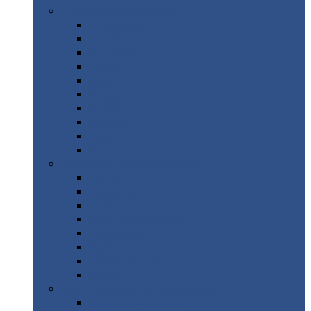
Цветной
металлопрокат
Алюминий
Бронза
Вольфрам
Латунь
Медь
Никель
Олово
Свинец
Титан
Цинк
Нержавеющий
металлопрокат
Лента
Проволока
Квадрат
Круг
нержавеющий
Лист/рулон
Труба
Шестигранник
Диски
ЖБИ
/ Железобетонные изделия
Бордюрный
камень