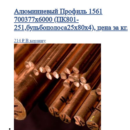
Алюминиевый
Профиль 1561
700377х6000 (ПК801-
251,бульбополоса25х80х4), цена за кг.
214
₽
В корзину