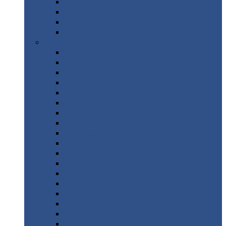
Труба
стальная
Уголок
стальной
Швеллер
Шестигранник
Листовой
прокат
Просечно-вытяжной
лист / ПВЛ
Лист
холоднокатаный
Лист
оцинкованный
Лист
горячекатаный Ст09Г2С
Лист
горячекатаный Ст3
Лист
рифленый: чечевицы
Лист
сталь 10Г2ФБЮ
Лист
сталь 10ХСНД
Лист
сталь 10ХСНД-12
Лист
сталь 12Х1МФ
Лист
сталь 12ХМ
Лист
сталь 16ГС
Лист
сталь 20
Лист
сталь 20К
Лист
сталь 20ЮЧ
Лист
сталь 20Х
Лист
сталь 22К
Лист
сталь 45