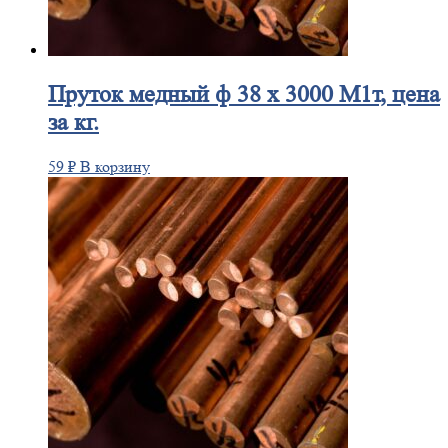
Пруток
медный ф 38 х 3000 М1т, цена
за кг.
59
₽
В корзину