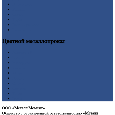
Проволока
Рельсы
Сетка
Труба
Шестигранник
Калькулятор
Цветной
металлопрокат
Алюминий
Бронза
Вольфрам
Латунь
Медь
Никель
Олово
Свинец
Титан
Цинк
ООО
«Металл Момент»
Общество с ограниченной ответственностью
«Металл