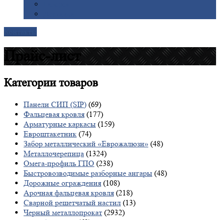
Галерея
Доставка
Контакты
Прайс-лист
Категории
товаров
Панели СИП (SIP)
(69)
Фальцевая кровля
(177)
Арматурные каркасы
(159)
Евроштакетник
(74)
Забор металлический «Еврожалюзи»
(48)
Металлочерепица
(1324)
Омега-профиль ГПО
(238)
Быстровозводимые разборные ангары
(48)
Дорожные ограждения
(108)
Арочная фальцевая кровля
(218)
Сварной решетчатый настил
(13)
Черный металлопрокат
(2932)