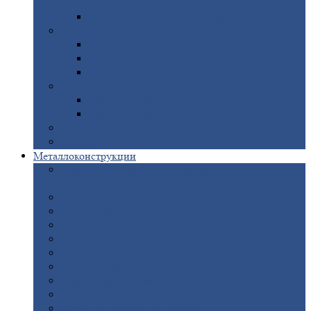
покрытием
Доборные
элементы оцинкованные
Евроштакетник
Штакетник
металлический полукруглый
Штакетник
металлический П-образный
Штакетник
металлический М-образный
Забор
металлический «Еврожалюзи»
Забор
жалюзи — Z
Забор
жалюзи — S
Сантехника
Рельсы
Металлоконструкции
Рамные
конструкции для дорожного
строительства
Быстровозводимые
здания
Металлоконструкции
для мостов
Технологические
металлоконструкции
Козловой
кран
Нестандартные
металлоконструкции
Решетки,
заборы и ограды
Прожекторные
мачты
Изготовление
лестниц из металла
Открытые
крановые эстакады