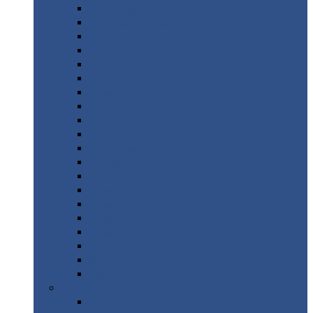
Монтеррей
Супермонтеррей
Макси
Экоррей
Монтекристо
Монтерроса
Трамонтана
Квинта
плюс
Квинта
плюс 3D
Квинта
уно
Монкатта
Классик
Классик
плюс
Ламонтерра
Ламонтерра
X
Ламонтерра
XL
Модерн
Камея
Квадро
Кредо
Доборные
элементы
Доборные
элементы с полимерным