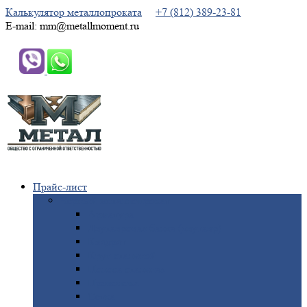
Калькулятор металлопроката
+7 (812) 389-23-81
E-mail: mm@metallmoment.ru
Прайс-лист
Черный
металлопрокат
Арматура
Двутавровая
балка (двутавр)
Квадрат
Круг
стальной
Полоса
стальная
Проволока
Сетка