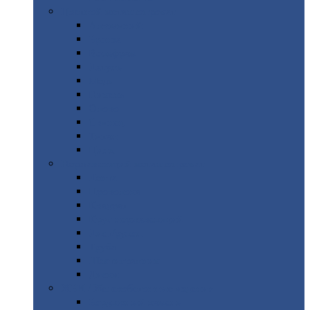
Цветной
металлопрокат
Алюминий
Бронза
Вольфрам
Латунь
Медь
Никель
Олово
Свинец
Титан
Цинк
Нержавеющий
металлопрокат
Лента
Проволока
Квадрат
Круг
нержавеющий
Лист/рулон
Труба
Шестигранник
Диски
ЖБИ
/ Железобетонные изделия
Бордюрный
камень