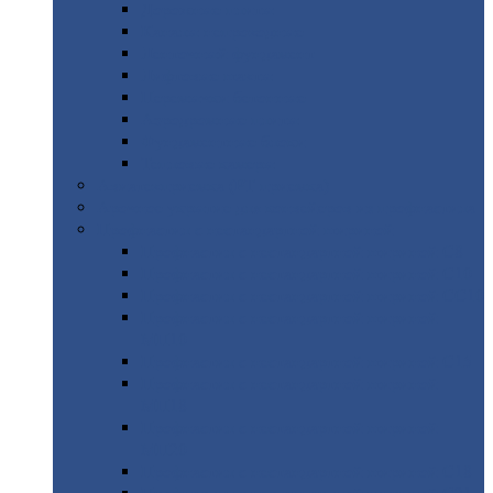
Дорожные
плиты
Каналы
непроходные
Ленточный
фундамент
Лифтовые
шахты
Перемычки
бетонные
Аэродромные
плиты
Фундаментные
блоки
Тепловые
камеры
Авиатехприемка
(РТ приемка)
Арочное
укрытие для конвейеров из профнастила
Профнастил
с нестандартной шириной
Профнастил
с нестандартной шириной С8
Профнастил
с нестандартной шириной С10
Профнастил
с нестандартной шириной СС10
Профнастил
с нестандартной шириной
МП10
Профнастил
с нестандартной шириной С15
Профнастил
с нестандартной шириной
МП18
Профнастил
с нестандартной шириной
МП20
Профнастил
с нестандартной шириной С18