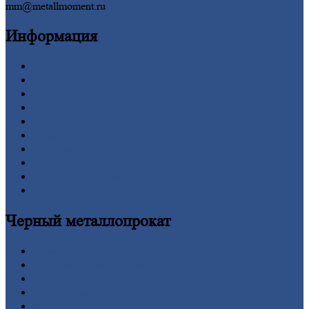
mm@metallmoment.ru
Информация
Главная
Вакансии
О
Компании
Заводы
Контакты
Прайс-лист
Новости
Личный
кабинет
Оформление
заказа
Оплата
Черный
металлопрокат
Арматура
Двутавровая
балка (двутавр)
Квадрат
Круг
стальной
Лист