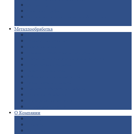
Опоры
ЛЭП
Дымовые
трубы
Закладные
детали для железобетонных
конструкций
Металлообработка
Анодировка
Горячее
цинкование
Лазерная
резка
Правка
плоского металлопроката
Продольно-поперечная
резка рулонов
Порошковая
покраска
Размотка
арматуры
Рубка
металла гильотиной
Резка
газом и плазмой
Сварочно-сборочные
работы
Токарная
обработка
Фрезерование
металла
Шлифовка
металла
О
Компании
Сертификаты
Новости
Вакансии