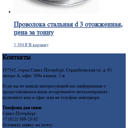
Проволока
стальная d 3 отожженная,
цена за тонну
5 394
₽
В корзину
Контакты
197342, город Санкт-Петербург, Сердобольская ул, д. 65
литера А, офис 509а помещ. 2-н
Если вы не нашли интересующей вас информации о
предоставляемом нами ассортименте металлопроката -
позвоните нам в офис или на телефон менеджера.
Телефоны для связи
Санкт-Петербург:
+7 (812) 389-23-81
Оставить заявку на почту: