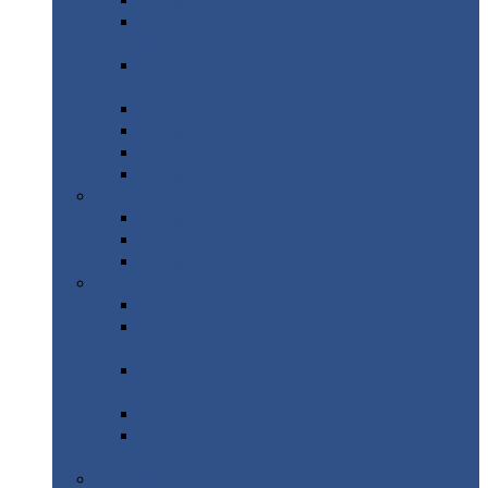
Профнастил
с нестандартной шириной С21
Профнастил
с нестандартной шириной
МП35
Профнастил
с нестандартной шириной
НС35
Профнастил
с нестандартной шириной С44
Профнастил
с нестандартной шириной Н60
Профнастил
с нестандартной шириной Н75
Профнастил
с нестандартной шириной Н114
Профнастил
Профнастил
для крыши
Профнастил
окрашенный
Профнастил
оцинкованный
Сэндвич-панели
Нестандартные
сэндвич панели
С
минераловатным утеплителем (
кровельные )
С
утеплителем из пенополистерола (
кровельные )
С
минераловатным утеплителем ( стеновые )
С
утеплителем из пенополистерола (
стеновые )
Металлочерепица