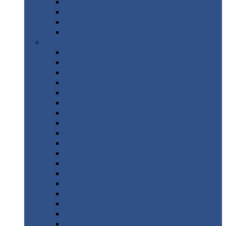
Труба
стальная
Уголок
стальной
Швеллер
Шестигранник
Листовой
прокат
Просечно-вытяжной
лист / ПВЛ
Лист
холоднокатаный
Лист
оцинкованный
Лист
горячекатаный Ст09Г2С
Лист
горячекатаный Ст3
Лист
рифленый: чечевицы
Лист
сталь 10Г2ФБЮ
Лист
сталь 10ХСНД
Лист
сталь 10ХСНД-12
Лист
сталь 12Х1МФ
Лист
сталь 12ХМ
Лист
сталь 16ГС
Лист
сталь 20
Лист
сталь 20К
Лист
сталь 20ЮЧ
Лист
сталь 20Х
Лист
сталь 22К
Лист
сталь 45