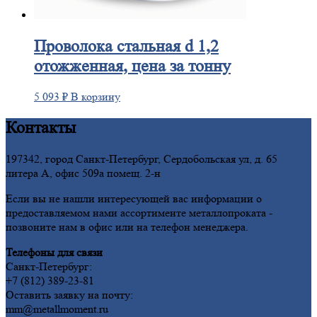
Проволока
стальная d 1,2
отожженная, цена за тонну
5 093
₽
В корзину
Контакты
197342, город Санкт-Петербург, Сердобольская ул, д. 65
литера А, офис 509а помещ. 2-н
Если вы не нашли интересующей вас информации о
предоставляемом нами ассортименте металлопроката -
позвоните нам в офис или на телефон менеджера.
Телефоны для связи
Санкт-Петербург:
+7 (812) 389-23-81
Оставить заявку на почту:
mm@metallmoment.ru