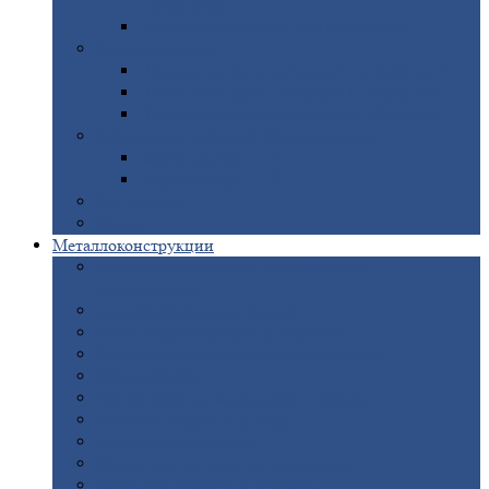
покрытием
Доборные
элементы оцинкованные
Евроштакетник
Штакетник
металлический полукруглый
Штакетник
металлический П-образный
Штакетник
металлический М-образный
Забор
металлический «Еврожалюзи»
Забор
жалюзи — Z
Забор
жалюзи — S
Сантехника
Рельсы
Металлоконструкции
Рамные
конструкции для дорожного
строительства
Быстровозводимые
здания
Металлоконструкции
для мостов
Технологические
металлоконструкции
Козловой
кран
Нестандартные
металлоконструкции
Решетки,
заборы и ограды
Прожекторные
мачты
Изготовление
лестниц из металла
Открытые
крановые эстакады