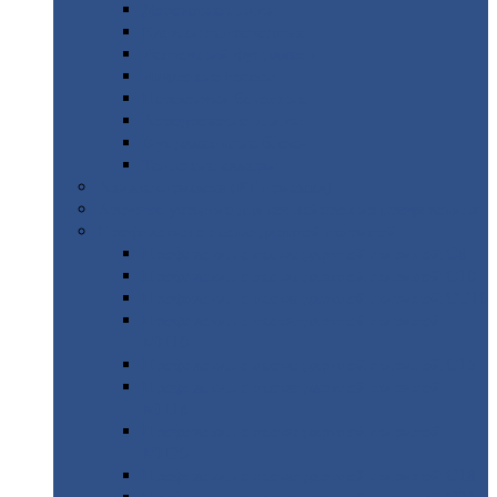
Дорожные
плиты
Каналы
непроходные
Ленточный
фундамент
Лифтовые
шахты
Перемычки
бетонные
Аэродромные
плиты
Фундаментные
блоки
Тепловые
камеры
Авиатехприемка
(РТ приемка)
Арочное
укрытие для конвейеров из профнастила
Профнастил
с нестандартной шириной
Профнастил
с нестандартной шириной С8
Профнастил
с нестандартной шириной С10
Профнастил
с нестандартной шириной СС10
Профнастил
с нестандартной шириной
МП10
Профнастил
с нестандартной шириной С15
Профнастил
с нестандартной шириной
МП18
Профнастил
с нестандартной шириной
МП20
Профнастил
с нестандартной шириной С18