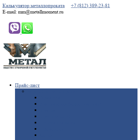
Калькулятор металлопроката
+7 (812) 389-23-81
E-mail: mm@metallmoment.ru
Прайс-лист
Черный
металлопрокат
Арматура
Двутавровая
балка (двутавр)
Квадрат
Круг
стальной
Полоса
стальная
Проволока
Сетка