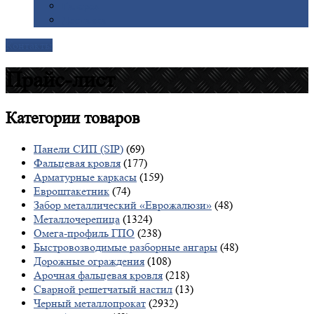
Галерея
Доставка
Контакты
Прайс-лист
Категории
товаров
Панели СИП (SIP)
(69)
Фальцевая кровля
(177)
Арматурные каркасы
(159)
Евроштакетник
(74)
Забор металлический «Еврожалюзи»
(48)
Металлочерепица
(1324)
Омега-профиль ГПО
(238)
Быстровозводимые разборные ангары
(48)
Дорожные ограждения
(108)
Арочная фальцевая кровля
(218)
Сварной решетчатый настил
(13)
Черный металлопрокат
(2932)