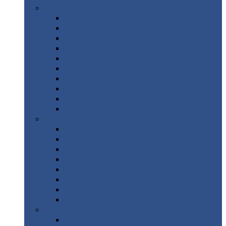
Цветной
металлопрокат
Алюминий
Бронза
Вольфрам
Латунь
Медь
Никель
Олово
Свинец
Титан
Цинк
Нержавеющий
металлопрокат
Лента
Проволока
Квадрат
Круг
нержавеющий
Лист/рулон
Труба
Шестигранник
Диски
ЖБИ
/ Железобетонные изделия
Бордюрный
камень