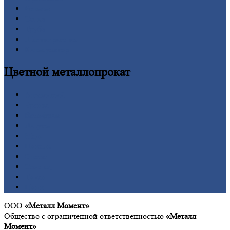
Рельсы
Сетка
Труба
Шестигранник
Калькулятор
Цветной
металлопрокат
Алюминий
Бронза
Вольфрам
Латунь
Медь
Никель
Олово
Свинец
Титан
Цинк
ООО
«Металл Момент»
Общество с ограниченной ответственностью
«Металл
Момент»