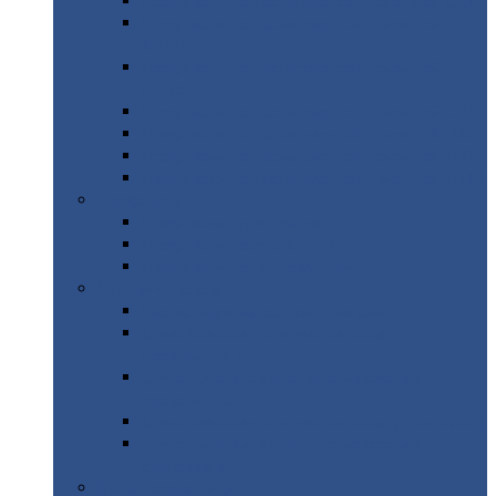
Профнастил
с нестандартной шириной С21
Профнастил
с нестандартной шириной
МП35
Профнастил
с нестандартной шириной
НС35
Профнастил
с нестандартной шириной С44
Профнастил
с нестандартной шириной Н60
Профнастил
с нестандартной шириной Н75
Профнастил
с нестандартной шириной Н114
Профнастил
Профнастил
для крыши
Профнастил
окрашенный
Профнастил
оцинкованный
Сэндвич-панели
Нестандартные
сэндвич панели
С
минераловатным утеплителем (
кровельные )
С
утеплителем из пенополистерола (
кровельные )
С
минераловатным утеплителем ( стеновые )
С
утеплителем из пенополистерола (
стеновые )
Металлочерепица