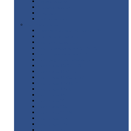
Труба
стальная
Уголок
стальной
Швеллер
Шестигранник
Листовой
прокат
Просечно-вытяжной
лист / ПВЛ
Лист
холоднокатаный
Лист
оцинкованный
Лист
горячекатаный Ст09Г2С
Лист
горячекатаный Ст3
Лист
рифленый: чечевицы
Лист
сталь 10Г2ФБЮ
Лист
сталь 10ХСНД
Лист
сталь 10ХСНД-12
Лист
сталь 12Х1МФ
Лист
сталь 12ХМ
Лист
сталь 16ГС
Лист
сталь 20
Лист
сталь 20К
Лист
сталь 20ЮЧ
Лист
сталь 20Х
Лист
сталь 22К
Лист
сталь 45