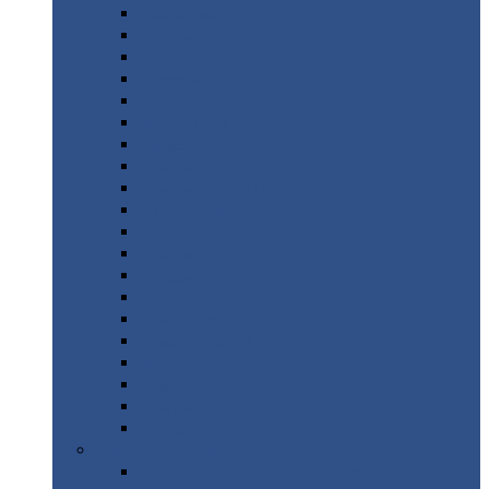
Монтеррей
Супермонтеррей
Макси
Экоррей
Монтекристо
Монтерроса
Трамонтана
Квинта
плюс
Квинта
плюс 3D
Квинта
уно
Монкатта
Классик
Классик
плюс
Ламонтерра
Ламонтерра
X
Ламонтерра
XL
Модерн
Камея
Квадро
Кредо
Доборные
элементы
Доборные
элементы с полимерным