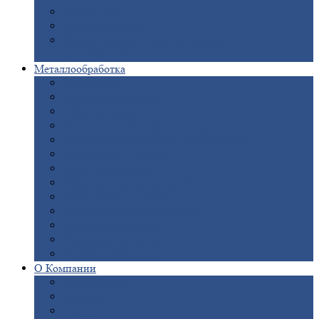
Опоры
ЛЭП
Дымовые
трубы
Закладные
детали для железобетонных
конструкций
Металлообработка
Анодировка
Горячее
цинкование
Лазерная
резка
Правка
плоского металлопроката
Продольно-поперечная
резка рулонов
Порошковая
покраска
Размотка
арматуры
Рубка
металла гильотиной
Резка
газом и плазмой
Сварочно-сборочные
работы
Токарная
обработка
Фрезерование
металла
Шлифовка
металла
О
Компании
Сертификаты
Новости
Вакансии