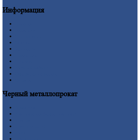
Информация
Главная
Вакансии
О
Компании
Заводы
Контакты
Прайс-лист
Новости
Личный
кабинет
Оформление
заказа
Оплата
Черный
металлопрокат
Арматура
Двутавровая
балка (двутавр)
Квадрат
Круг
стальной
Лист
Проволока