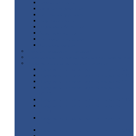
Дорожные
плиты
Каналы
непроходные
Ленточный
фундамент
Лифтовые
шахты
Перемычки
бетонные
Аэродромные
плиты
Фундаментные
блоки
Тепловые
камеры
Авиатехприемка
(РТ приемка)
Арочное
укрытие для конвейеров из профнастила
Профнастил
с нестандартной шириной
Профнастил
с нестандартной шириной С8
Профнастил
с нестандартной шириной С10
Профнастил
с нестандартной шириной СС10
Профнастил
с нестандартной шириной
МП10
Профнастил
с нестандартной шириной С15
Профнастил
с нестандартной шириной
МП18
Профнастил
с нестандартной шириной
МП20
Профнастил
с нестандартной шириной С18