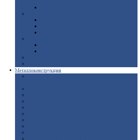
покрытием
Доборные
элементы оцинкованные
Евроштакетник
Штакетник
металлический полукруглый
Штакетник
металлический П-образный
Штакетник
металлический М-образный
Забор
металлический «Еврожалюзи»
Забор
жалюзи — Z
Забор
жалюзи — S
Сантехника
Рельсы
Металлоконструкции
Рамные
конструкции для дорожного
строительства
Быстровозводимые
здания
Металлоконструкции
для мостов
Технологические
металлоконструкции
Козловой
кран
Нестандартные
металлоконструкции
Решетки,
заборы и ограды
Прожекторные
мачты
Изготовление
лестниц из металла
Открытые
крановые эстакады