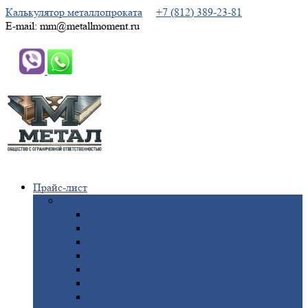
Калькулятор металлопроката
+7 (812) 389-23-81
E-mail: mm@metallmoment.ru
Прайс-лист
Черный
металлопрокат
Арматура
Двутавровая
балка (двутавр)
Квадрат
Круг
стальной
Полоса
стальная
Проволока
Сетка