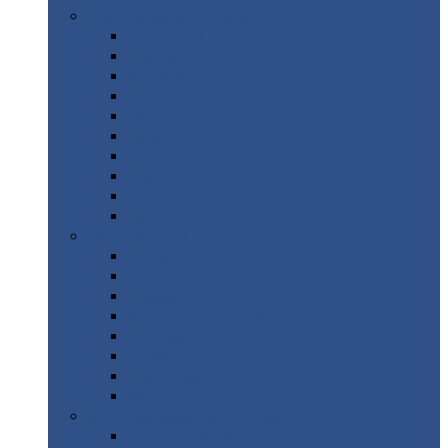
Цветной
металлопрокат
Алюминий
Бронза
Вольфрам
Латунь
Медь
Никель
Олово
Свинец
Титан
Цинк
Нержавеющий
металлопрокат
Лента
Проволока
Квадрат
Круг
нержавеющий
Лист/рулон
Труба
Шестигранник
Диски
ЖБИ
/ Железобетонные изделия
Бордюрный
камень