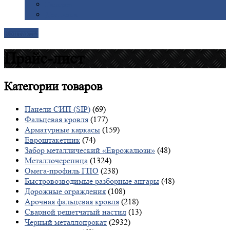
Галерея
Доставка
Контакты
Прайс-лист
Категории
товаров
Панели СИП (SIP)
(69)
Фальцевая кровля
(177)
Арматурные каркасы
(159)
Евроштакетник
(74)
Забор металлический «Еврожалюзи»
(48)
Металлочерепица
(1324)
Омега-профиль ГПО
(238)
Быстровозводимые разборные ангары
(48)
Дорожные ограждения
(108)
Арочная фальцевая кровля
(218)
Сварной решетчатый настил
(13)
Черный металлопрокат
(2932)