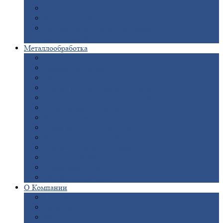
Опоры
ЛЭП
Дымовые
трубы
Закладные
детали для железобетонных
конструкций
Металлообработка
Анодировка
Горячее
цинкование
Лазерная
резка
Правка
плоского металлопроката
Продольно-поперечная
резка рулонов
Порошковая
покраска
Размотка
арматуры
Рубка
металла гильотиной
Резка
газом и плазмой
Сварочно-сборочные
работы
Токарная
обработка
Фрезерование
металла
Шлифовка
металла
О
Компании
Сертификаты
Новости
Вакансии