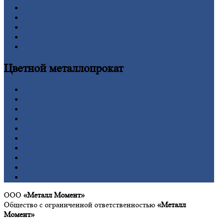
Рельсы
Сетка
Труба
Шестигранник
Калькулятор
Цветной
металлопрокат
Алюминий
Бронза
Вольфрам
Латунь
Медь
Никель
Олово
Свинец
Титан
Цинк
ООО
«Металл Момент»
Общество с ограниченной ответственностью
«Металл
Момент»