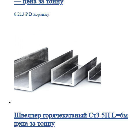
— цена за тонну
6 213
₽
В корзину
Швеллер
горячекатаный Ст3 5П L=6м
цена за тонну