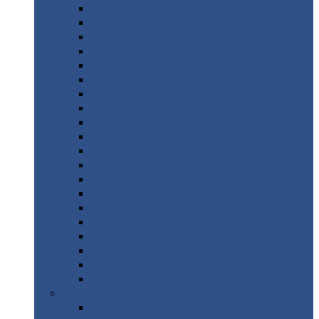
Монтеррей
Супермонтеррей
Макси
Экоррей
Монтекристо
Монтерроса
Трамонтана
Квинта
плюс
Квинта
плюс 3D
Квинта
уно
Монкатта
Классик
Классик
плюс
Ламонтерра
Ламонтерра
X
Ламонтерра
XL
Модерн
Камея
Квадро
Кредо
Доборные
элементы
Доборные
элементы с полимерным