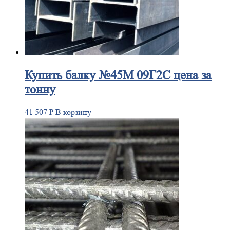
Купить
балку №45М 09Г2С цена за
тонну
41 507
₽
В корзину