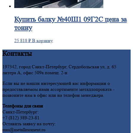
Купить
балку №40Ш1 09Г2С цена за
тонну
25 818
₽
В корзину
Контакты
197342, город Санкт-Петербург, Сердобольская ул, д. 65
литера А, офис 509а помещ. 2-н
Если вы не нашли интересующей вас информации о
предоставляемом нами ассортименте металлопроката -
позвоните нам в офис или на телефон менеджера.
Телефоны для связи
Санкт-Петербург:
+7 (812) 389-23-81
Оставить заявку на почту:
mm@metallmoment.ru