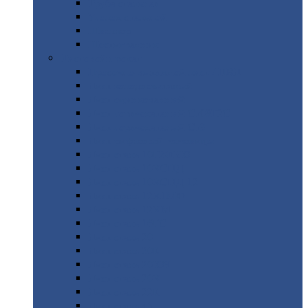
Труба
стальная
Уголок
стальной
Швеллер
Шестигранник
Листовой
прокат
Просечно-вытяжной
лист / ПВЛ
Лист
холоднокатаный
Лист
оцинкованный
Лист
горячекатаный Ст09Г2С
Лист
горячекатаный Ст3
Лист
рифленый: чечевицы
Лист
сталь 10Г2ФБЮ
Лист
сталь 10ХСНД
Лист
сталь 10ХСНД-12
Лист
сталь 12Х1МФ
Лист
сталь 12ХМ
Лист
сталь 16ГС
Лист
сталь 20
Лист
сталь 20К
Лист
сталь 20ЮЧ
Лист
сталь 20Х
Лист
сталь 22К
Лист
сталь 45