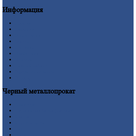
Информация
Главная
Вакансии
О
Компании
Заводы
Контакты
Прайс-лист
Новости
Личный
кабинет
Оформление
заказа
Оплата
Черный
металлопрокат
Арматура
Двутавровая
балка (двутавр)
Квадрат
Круг
стальной
Лист
Проволока