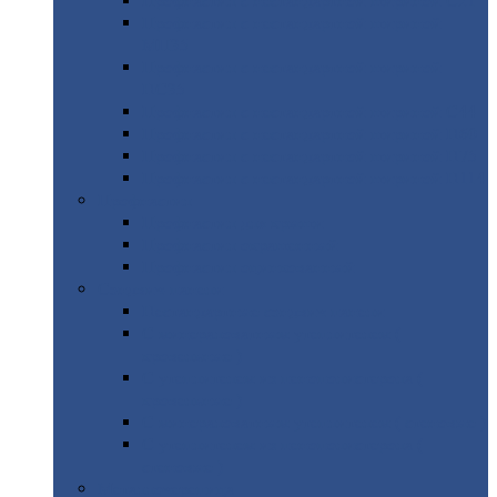
Профнастил
с нестандартной шириной С21
Профнастил
с нестандартной шириной
МП35
Профнастил
с нестандартной шириной
НС35
Профнастил
с нестандартной шириной С44
Профнастил
с нестандартной шириной Н60
Профнастил
с нестандартной шириной Н75
Профнастил
с нестандартной шириной Н114
Профнастил
Профнастил
для крыши
Профнастил
окрашенный
Профнастил
оцинкованный
Сэндвич-панели
Нестандартные
сэндвич панели
С
минераловатным утеплителем (
кровельные )
С
утеплителем из пенополистерола (
кровельные )
С
минераловатным утеплителем ( стеновые )
С
утеплителем из пенополистерола (
стеновые )
Металлочерепица