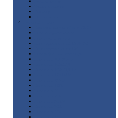
Труба
стальная
Уголок
стальной
Швеллер
Шестигранник
Листовой
прокат
Просечно-вытяжной
лист / ПВЛ
Лист
холоднокатаный
Лист
оцинкованный
Лист
горячекатаный Ст09Г2С
Лист
горячекатаный Ст3
Лист
рифленый: чечевицы
Лист
сталь 10Г2ФБЮ
Лист
сталь 10ХСНД
Лист
сталь 10ХСНД-12
Лист
сталь 12Х1МФ
Лист
сталь 12ХМ
Лист
сталь 16ГС
Лист
сталь 20
Лист
сталь 20К
Лист
сталь 20ЮЧ
Лист
сталь 20Х
Лист
сталь 22К
Лист
сталь 45