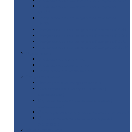
Профнастил
с нестандартной шириной С21
Профнастил
с нестандартной шириной
МП35
Профнастил
с нестандартной шириной
НС35
Профнастил
с нестандартной шириной С44
Профнастил
с нестандартной шириной Н60
Профнастил
с нестандартной шириной Н75
Профнастил
с нестандартной шириной Н114
Профнастил
Профнастил
для крыши
Профнастил
окрашенный
Профнастил
оцинкованный
Сэндвич-панели
Нестандартные
сэндвич панели
С
минераловатным утеплителем (
кровельные )
С
утеплителем из пенополистерола (
кровельные )
С
минераловатным утеплителем ( стеновые )
С
утеплителем из пенополистерола (
стеновые )
Металлочерепица