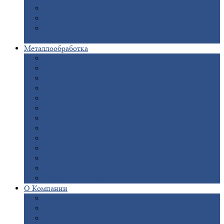
Опоры
ЛЭП
Дымовые
трубы
Закладные
детали для железобетонных
конструкций
Металлообработка
Анодировка
Горячее
цинкование
Лазерная
резка
Правка
плоского металлопроката
Продольно-поперечная
резка рулонов
Порошковая
покраска
Размотка
арматуры
Рубка
металла гильотиной
Резка
газом и плазмой
Сварочно-сборочные
работы
Токарная
обработка
Фрезерование
металла
Шлифовка
металла
О
Компании
Сертификаты
Новости
Вакансии