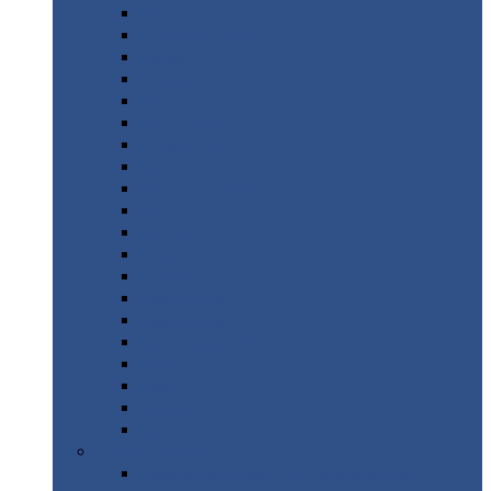
Монтеррей
Супермонтеррей
Макси
Экоррей
Монтекристо
Монтерроса
Трамонтана
Квинта
плюс
Квинта
плюс 3D
Квинта
уно
Монкатта
Классик
Классик
плюс
Ламонтерра
Ламонтерра
X
Ламонтерра
XL
Модерн
Камея
Квадро
Кредо
Доборные
элементы
Доборные
элементы с полимерным