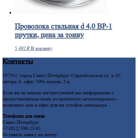
Проволока
стальная d 4,0 ВР-1
прутки, цена за тонну
5 492
₽
В корзину
Контакты
197342, город Санкт-Петербург, Сердобольская ул, д. 65
литера А, офис 509а помещ. 2-н
Если вы не нашли интересующей вас информации о
предоставляемом нами ассортименте металлопроката -
позвоните нам в офис или на телефон менеджера.
Телефоны для связи
Санкт-Петербург:
+7 (812) 389-23-81
Оставить заявку на почту: