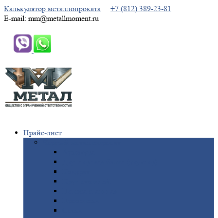
Калькулятор металлопроката
+7 (812) 389-23-81
E-mail: mm@metallmoment.ru
Прайс-лист
Черный
металлопрокат
Арматура
Двутавровая
балка (двутавр)
Квадрат
Круг
стальной
Полоса
стальная
Проволока
Сетка