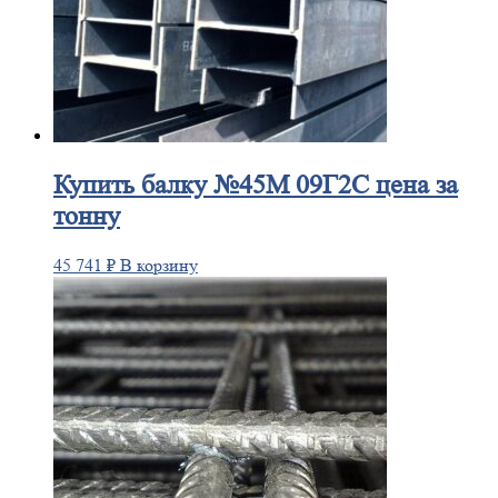
Купить
балку №45М 09Г2С цена за
тонну
45 741
₽
В корзину