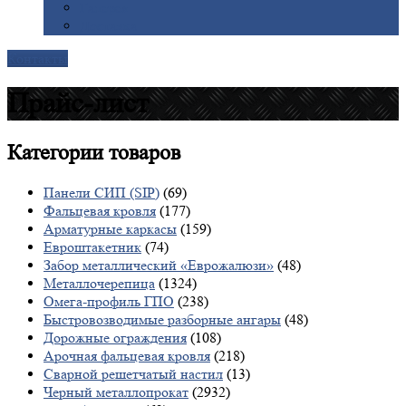
Галерея
Доставка
Контакты
Прайс-лист
Категории
товаров
Панели СИП (SIP)
(69)
Фальцевая кровля
(177)
Арматурные каркасы
(159)
Евроштакетник
(74)
Забор металлический «Еврожалюзи»
(48)
Металлочерепица
(1324)
Омега-профиль ГПО
(238)
Быстровозводимые разборные ангары
(48)
Дорожные ограждения
(108)
Арочная фальцевая кровля
(218)
Сварной решетчатый настил
(13)
Черный металлопрокат
(2932)