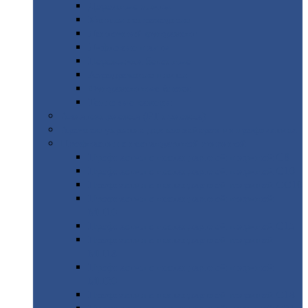
Дорожные
плиты
Каналы
непроходные
Ленточный
фундамент
Лифтовые
шахты
Перемычки
бетонные
Аэродромные
плиты
Фундаментные
блоки
Тепловые
камеры
Авиатехприемка
(РТ приемка)
Арочное
укрытие для конвейеров из профнастила
Профнастил
с нестандартной шириной
Профнастил
с нестандартной шириной С8
Профнастил
с нестандартной шириной С10
Профнастил
с нестандартной шириной СС10
Профнастил
с нестандартной шириной
МП10
Профнастил
с нестандартной шириной С15
Профнастил
с нестандартной шириной
МП18
Профнастил
с нестандартной шириной
МП20
Профнастил
с нестандартной шириной С18