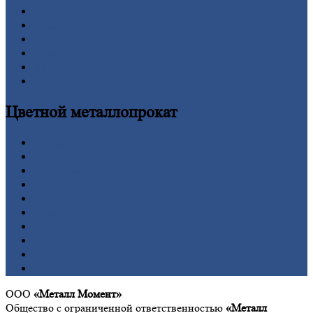
Проволока
Рельсы
Сетка
Труба
Шестигранник
Калькулятор
Цветной
металлопрокат
Алюминий
Бронза
Вольфрам
Латунь
Медь
Никель
Олово
Свинец
Титан
Цинк
ООО
«Металл Момент»
Общество с ограниченной ответственностью
«Металл