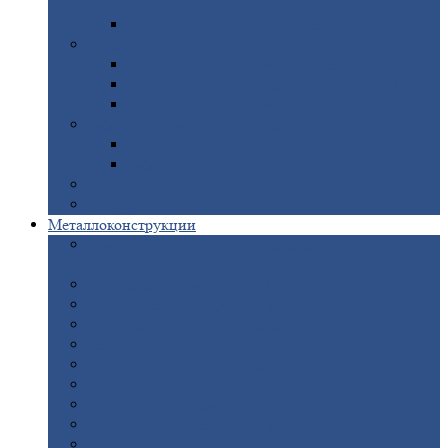
покрытием
Доборные
элементы оцинкованные
Евроштакетник
Штакетник
металлический полукруглый
Штакетник
металлический П-образный
Штакетник
металлический М-образный
Забор
металлический «Еврожалюзи»
Забор
жалюзи — Z
Забор
жалюзи — S
Сантехника
Рельсы
Металлоконструкции
Рамные
конструкции для дорожного
строительства
Быстровозводимые
здания
Металлоконструкции
для мостов
Технологические
металлоконструкции
Козловой
кран
Нестандартные
металлоконструкции
Решетки,
заборы и ограды
Прожекторные
мачты
Изготовление
лестниц из металла
Открытые
крановые эстакады