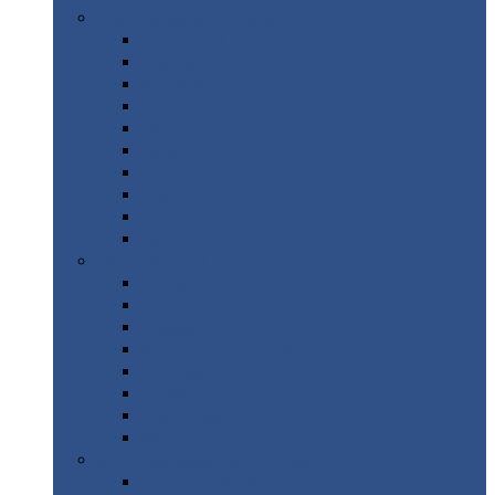
Цветной
металлопрокат
Алюминий
Бронза
Вольфрам
Латунь
Медь
Никель
Олово
Свинец
Титан
Цинк
Нержавеющий
металлопрокат
Лента
Проволока
Квадрат
Круг
нержавеющий
Лист/рулон
Труба
Шестигранник
Диски
ЖБИ
/ Железобетонные изделия
Бордюрный
камень