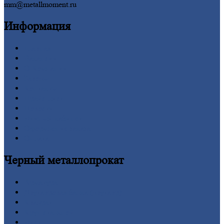
mm@metallmoment.ru
Информация
Главная
Вакансии
О
Компании
Заводы
Контакты
Прайс-лист
Новости
Личный
кабинет
Оформление
заказа
Оплата
Черный
металлопрокат
Арматура
Двутавровая
балка (двутавр)
Квадрат
Круг
стальной
Лист