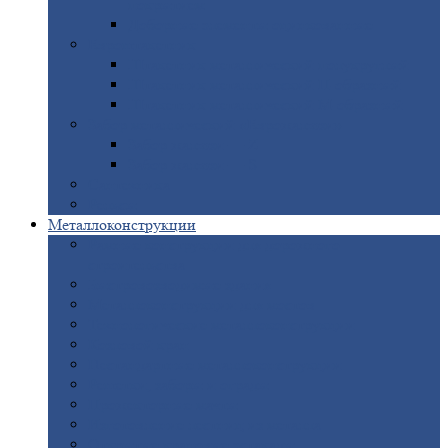
покрытием
Доборные
элементы оцинкованные
Евроштакетник
Штакетник
металлический полукруглый
Штакетник
металлический П-образный
Штакетник
металлический М-образный
Забор
металлический «Еврожалюзи»
Забор
жалюзи — Z
Забор
жалюзи — S
Сантехника
Рельсы
Металлоконструкции
Рамные
конструкции для дорожного
строительства
Быстровозводимые
здания
Металлоконструкции
для мостов
Технологические
металлоконструкции
Козловой
кран
Нестандартные
металлоконструкции
Решетки,
заборы и ограды
Прожекторные
мачты
Изготовление
лестниц из металла
Открытые
крановые эстакады