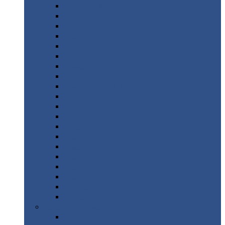
Монтеррей
Супермонтеррей
Макси
Экоррей
Монтекристо
Монтерроса
Трамонтана
Квинта
плюс
Квинта
плюс 3D
Квинта
уно
Монкатта
Классик
Классик
плюс
Ламонтерра
Ламонтерра
X
Ламонтерра
XL
Модерн
Камея
Квадро
Кредо
Доборные
элементы
Доборные
элементы с полимерным