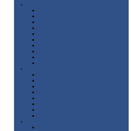
Цветной
металлопрокат
Алюминий
Бронза
Вольфрам
Латунь
Медь
Никель
Олово
Свинец
Титан
Цинк
Нержавеющий
металлопрокат
Лента
Проволока
Квадрат
Круг
нержавеющий
Лист/рулон
Труба
Шестигранник
Диски
ЖБИ
/ Железобетонные изделия
Бордюрный
камень