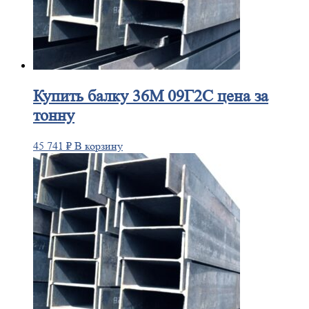
Купить
балку 36М 09Г2С цена за
тонну
45 741
₽
В корзину