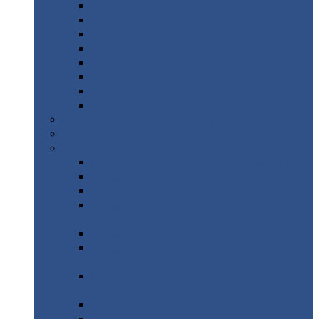
Дорожные
плиты
Каналы
непроходные
Ленточный
фундамент
Лифтовые
шахты
Перемычки
бетонные
Аэродромные
плиты
Фундаментные
блоки
Тепловые
камеры
Авиатехприемка
(РТ приемка)
Арочное
укрытие для конвейеров из профнастила
Профнастил
с нестандартной шириной
Профнастил
с нестандартной шириной С8
Профнастил
с нестандартной шириной С10
Профнастил
с нестандартной шириной СС10
Профнастил
с нестандартной шириной
МП10
Профнастил
с нестандартной шириной С15
Профнастил
с нестандартной шириной
МП18
Профнастил
с нестандартной шириной
МП20
Профнастил
с нестандартной шириной С18