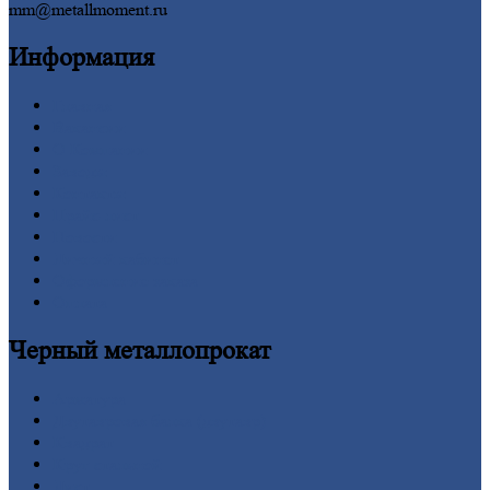
mm@metallmoment.ru
Информация
Главная
Вакансии
О
Компании
Заводы
Контакты
Прайс-лист
Новости
Личный
кабинет
Оформление
заказа
Оплата
Черный
металлопрокат
Арматура
Двутавровая
балка (двутавр)
Квадрат
Круг
стальной
Лист