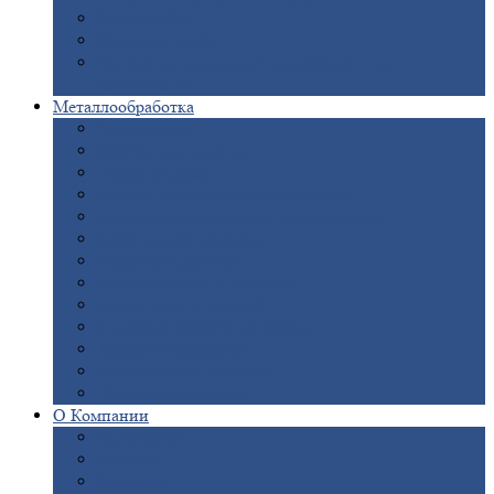
Опоры
ЛЭП
Дымовые
трубы
Закладные
детали для железобетонных
конструкций
Металлообработка
Анодировка
Горячее
цинкование
Лазерная
резка
Правка
плоского металлопроката
Продольно-поперечная
резка рулонов
Порошковая
покраска
Размотка
арматуры
Рубка
металла гильотиной
Резка
газом и плазмой
Сварочно-сборочные
работы
Токарная
обработка
Фрезерование
металла
Шлифовка
металла
О
Компании
Сертификаты
Новости
Вакансии