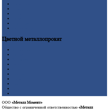
Проволока
Рельсы
Сетка
Труба
Шестигранник
Калькулятор
Цветной
металлопрокат
Алюминий
Бронза
Вольфрам
Латунь
Медь
Никель
Олово
Свинец
Титан
Цинк
ООО
«Металл Момент»
Общество с ограниченной ответственностью
«Металл