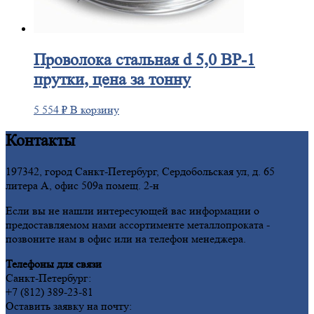
Проволока
стальная d 5,0 ВР-1
прутки, цена за тонну
5 554
₽
В корзину
Контакты
197342, город Санкт-Петербург, Сердобольская ул, д. 65
литера А, офис 509а помещ. 2-н
Если вы не нашли интересующей вас информации о
предоставляемом нами ассортименте металлопроката -
позвоните нам в офис или на телефон менеджера.
Телефоны для связи
Санкт-Петербург:
+7 (812) 389-23-81
Оставить заявку на почту: