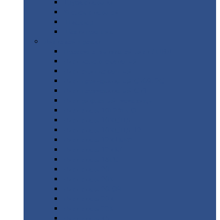
Труба
стальная
Уголок
стальной
Швеллер
Шестигранник
Листовой
прокат
Просечно-вытяжной
лист / ПВЛ
Лист
холоднокатаный
Лист
оцинкованный
Лист
горячекатаный Ст09Г2С
Лист
горячекатаный Ст3
Лист
рифленый: чечевицы
Лист
сталь 10Г2ФБЮ
Лист
сталь 10ХСНД
Лист
сталь 10ХСНД-12
Лист
сталь 12Х1МФ
Лист
сталь 12ХМ
Лист
сталь 16ГС
Лист
сталь 20
Лист
сталь 20К
Лист
сталь 20ЮЧ
Лист
сталь 20Х
Лист
сталь 22К
Лист
сталь 45