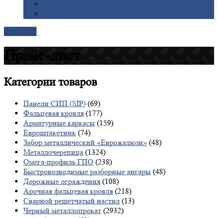
Галерея
Доставка
Контакты
Прайс-лист
Категории
товаров
Панели СИП (SIP)
(69)
Фальцевая кровля
(177)
Арматурные каркасы
(159)
Евроштакетник
(74)
Забор металлический «Еврожалюзи»
(48)
Металлочерепица
(1324)
Омега-профиль ГПО
(238)
Быстровозводимые разборные ангары
(48)
Дорожные ограждения
(108)
Арочная фальцевая кровля
(218)
Сварной решетчатый настил
(13)
Черный металлопрокат
(2932)