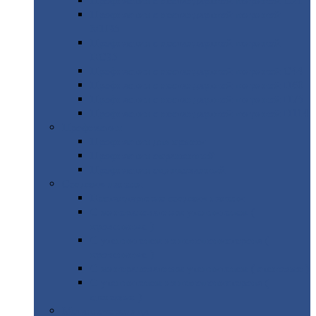
Профнастил
с нестандартной шириной С21
Профнастил
с нестандартной шириной
МП35
Профнастил
с нестандартной шириной
НС35
Профнастил
с нестандартной шириной С44
Профнастил
с нестандартной шириной Н60
Профнастил
с нестандартной шириной Н75
Профнастил
с нестандартной шириной Н114
Профнастил
Профнастил
для крыши
Профнастил
окрашенный
Профнастил
оцинкованный
Сэндвич-панели
Нестандартные
сэндвич панели
С
минераловатным утеплителем (
кровельные )
С
утеплителем из пенополистерола (
кровельные )
С
минераловатным утеплителем ( стеновые )
С
утеплителем из пенополистерола (
стеновые )
Металлочерепица