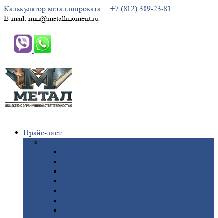
Калькулятор металлопроката
+7 (812) 389-23-81
E-mail: mm@metallmoment.ru
Прайс-лист
Черный
металлопрокат
Арматура
Двутавровая
балка (двутавр)
Квадрат
Круг
стальной
Полоса
стальная
Проволока
Сетка