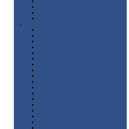
Труба
стальная
Уголок
стальной
Швеллер
Шестигранник
Листовой
прокат
Просечно-вытяжной
лист / ПВЛ
Лист
холоднокатаный
Лист
оцинкованный
Лист
горячекатаный Ст09Г2С
Лист
горячекатаный Ст3
Лист
рифленый: чечевицы
Лист
сталь 10Г2ФБЮ
Лист
сталь 10ХСНД
Лист
сталь 10ХСНД-12
Лист
сталь 12Х1МФ
Лист
сталь 12ХМ
Лист
сталь 16ГС
Лист
сталь 20
Лист
сталь 20К
Лист
сталь 20ЮЧ
Лист
сталь 20Х
Лист
сталь 22К
Лист
сталь 45