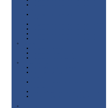
Профнастил
с нестандартной шириной С21
Профнастил
с нестандартной шириной
МП35
Профнастил
с нестандартной шириной
НС35
Профнастил
с нестандартной шириной С44
Профнастил
с нестандартной шириной Н60
Профнастил
с нестандартной шириной Н75
Профнастил
с нестандартной шириной Н114
Профнастил
Профнастил
для крыши
Профнастил
окрашенный
Профнастил
оцинкованный
Сэндвич-панели
Нестандартные
сэндвич панели
С
минераловатным утеплителем (
кровельные )
С
утеплителем из пенополистерола (
кровельные )
С
минераловатным утеплителем ( стеновые )
С
утеплителем из пенополистерола (
стеновые )
Металлочерепица