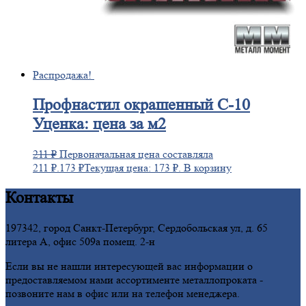
Распродажа!
Профнастил
окрашенный С-10
Уценка: цена за м2
211
₽
Первоначальная цена составляла
211 ₽.
173
₽
Текущая цена: 173 ₽.
В корзину
Контакты
197342, город Санкт-Петербург, Сердобольская ул, д. 65
литера А, офис 509а помещ. 2-н
Если вы не нашли интересующей вас информации о
предоставляемом нами ассортименте металлопроката -
позвоните нам в офис или на телефон менеджера.