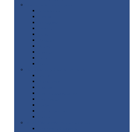
Цветной
металлопрокат
Алюминий
Бронза
Вольфрам
Латунь
Медь
Никель
Олово
Свинец
Титан
Цинк
Нержавеющий
металлопрокат
Лента
Проволока
Квадрат
Круг
нержавеющий
Лист/рулон
Труба
Шестигранник
Диски
ЖБИ
/ Железобетонные изделия
Бордюрный
камень