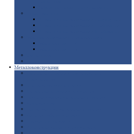
покрытием
Доборные
элементы оцинкованные
Евроштакетник
Штакетник
металлический полукруглый
Штакетник
металлический П-образный
Штакетник
металлический М-образный
Забор
металлический «Еврожалюзи»
Забор
жалюзи — Z
Забор
жалюзи — S
Сантехника
Рельсы
Металлоконструкции
Рамные
конструкции для дорожного
строительства
Быстровозводимые
здания
Металлоконструкции
для мостов
Технологические
металлоконструкции
Козловой
кран
Нестандартные
металлоконструкции
Решетки,
заборы и ограды
Прожекторные
мачты
Изготовление
лестниц из металла
Открытые
крановые эстакады