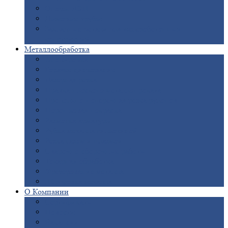
Опоры
ЛЭП
Дымовые
трубы
Закладные
детали для железобетонных
конструкций
Металлообработка
Анодировка
Горячее
цинкование
Лазерная
резка
Правка
плоского металлопроката
Продольно-поперечная
резка рулонов
Порошковая
покраска
Размотка
арматуры
Рубка
металла гильотиной
Резка
газом и плазмой
Сварочно-сборочные
работы
Токарная
обработка
Фрезерование
металла
Шлифовка
металла
О
Компании
Сертификаты
Новости
Вакансии