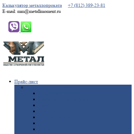
Калькулятор металлопроката
+7 (812) 389-23-81
E-mail: mm@metallmoment.ru
Прайс-лист
Черный
металлопрокат
Арматура
Двутавровая
балка (двутавр)
Квадрат
Круг
стальной
Полоса
стальная
Проволока
Сетка