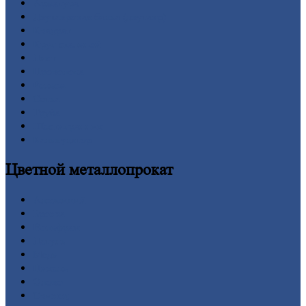
Арматура
Двутавровая
балка (двутавр)
Квадрат
Круг
стальной
Лист
Проволока
Рельсы
Сетка
Труба
Шестигранник
Калькулятор
Цветной
металлопрокат
Алюминий
Бронза
Вольфрам
Латунь
Медь
Никель
Олово
Свинец