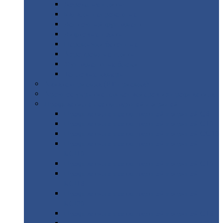
Дорожные
плиты
Каналы
непроходные
Ленточный
фундамент
Лифтовые
шахты
Перемычки
бетонные
Аэродромные
плиты
Фундаментные
блоки
Тепловые
камеры
Авиатехприемка
(РТ приемка)
Арочное
укрытие для конвейеров из профнастила
Профнастил
с нестандартной шириной
Профнастил
с нестандартной шириной С8
Профнастил
с нестандартной шириной С10
Профнастил
с нестандартной шириной СС10
Профнастил
с нестандартной шириной
МП10
Профнастил
с нестандартной шириной С15
Профнастил
с нестандартной шириной
МП18
Профнастил
с нестандартной шириной
МП20
Профнастил
с нестандартной шириной С18