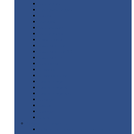
Монтеррей
Супермонтеррей
Макси
Экоррей
Монтекристо
Монтерроса
Трамонтана
Квинта
плюс
Квинта
плюс 3D
Квинта
уно
Монкатта
Классик
Классик
плюс
Ламонтерра
Ламонтерра
X
Ламонтерра
XL
Модерн
Камея
Квадро
Кредо
Доборные
элементы
Доборные
элементы с полимерным