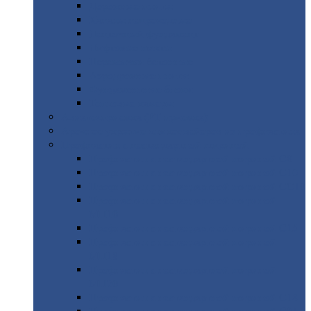
Дорожные
плиты
Каналы
непроходные
Ленточный
фундамент
Лифтовые
шахты
Перемычки
бетонные
Аэродромные
плиты
Фундаментные
блоки
Тепловые
камеры
Авиатехприемка
(РТ приемка)
Арочное
укрытие для конвейеров из профнастила
Профнастил
с нестандартной шириной
Профнастил
с нестандартной шириной С8
Профнастил
с нестандартной шириной С10
Профнастил
с нестандартной шириной СС10
Профнастил
с нестандартной шириной
МП10
Профнастил
с нестандартной шириной С15
Профнастил
с нестандартной шириной
МП18
Профнастил
с нестандартной шириной
МП20
Профнастил
с нестандартной шириной С18