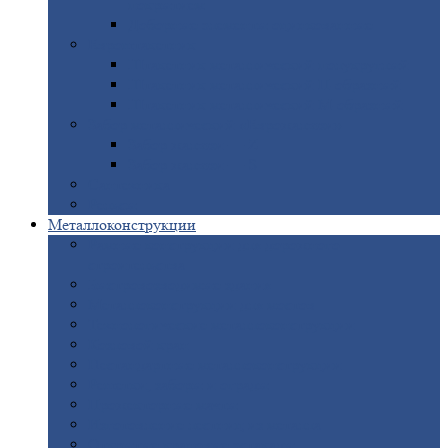
покрытием
Доборные
элементы оцинкованные
Евроштакетник
Штакетник
металлический полукруглый
Штакетник
металлический П-образный
Штакетник
металлический М-образный
Забор
металлический «Еврожалюзи»
Забор
жалюзи — Z
Забор
жалюзи — S
Сантехника
Рельсы
Металлоконструкции
Рамные
конструкции для дорожного
строительства
Быстровозводимые
здания
Металлоконструкции
для мостов
Технологические
металлоконструкции
Козловой
кран
Нестандартные
металлоконструкции
Решетки,
заборы и ограды
Прожекторные
мачты
Изготовление
лестниц из металла
Открытые
крановые эстакады