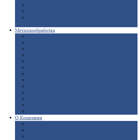
Опоры
ЛЭП
Дымовые
трубы
Закладные
детали для железобетонных
конструкций
Металлообработка
Анодировка
Горячее
цинкование
Лазерная
резка
Правка
плоского металлопроката
Продольно-поперечная
резка рулонов
Порошковая
покраска
Размотка
арматуры
Рубка
металла гильотиной
Резка
газом и плазмой
Сварочно-сборочные
работы
Токарная
обработка
Фрезерование
металла
Шлифовка
металла
О
Компании
Сертификаты
Новости
Вакансии