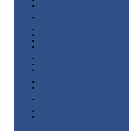
Профнастил
с нестандартной шириной С21
Профнастил
с нестандартной шириной
МП35
Профнастил
с нестандартной шириной
НС35
Профнастил
с нестандартной шириной С44
Профнастил
с нестандартной шириной Н60
Профнастил
с нестандартной шириной Н75
Профнастил
с нестандартной шириной Н114
Профнастил
Профнастил
для крыши
Профнастил
окрашенный
Профнастил
оцинкованный
Сэндвич-панели
Нестандартные
сэндвич панели
С
минераловатным утеплителем (
кровельные )
С
утеплителем из пенополистерола (
кровельные )
С
минераловатным утеплителем ( стеновые )
С
утеплителем из пенополистерола (
стеновые )
Металлочерепица