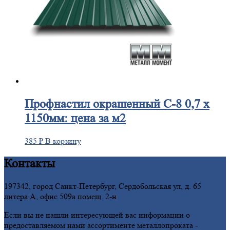
Профнастил
окрашенный С-8 0,7 х
1150мм: цена за м2
385
₽
В корзину
Контакты
197342, город Санкт-Петербург, Сердобольская ул, д. 65
литера А, офис 509а помещ. 2-н
Если вы не нашли интересующей вас информации о
предоставляемом нами ассортименте металлопроката -