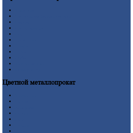
Арматура
Двутавровая
балка (двутавр)
Квадрат
Круг
стальной
Лист
Проволока
Рельсы
Сетка
Труба
Шестигранник
Калькулятор
Цветной
металлопрокат
Алюминий
Бронза
Вольфрам
Латунь
Медь
Никель
Олово