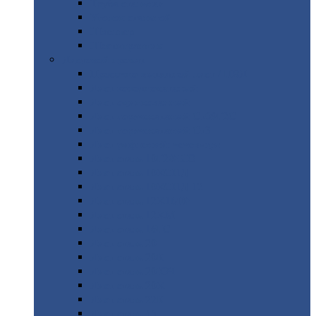
Труба
стальная
Уголок
стальной
Швеллер
Шестигранник
Листовой
прокат
Просечно-вытяжной
лист / ПВЛ
Лист
холоднокатаный
Лист
оцинкованный
Лист
горячекатаный Ст09Г2С
Лист
горячекатаный Ст3
Лист
рифленый: чечевицы
Лист
сталь 10Г2ФБЮ
Лист
сталь 10ХСНД
Лист
сталь 10ХСНД-12
Лист
сталь 12Х1МФ
Лист
сталь 12ХМ
Лист
сталь 16ГС
Лист
сталь 20
Лист
сталь 20К
Лист
сталь 20ЮЧ
Лист
сталь 20Х
Лист
сталь 22К
Лист
сталь 45