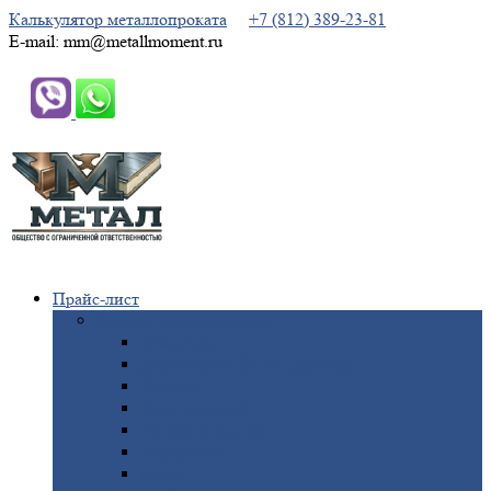
Калькулятор металлопроката
+7 (812) 389-23-81
E-mail: mm@metallmoment.ru
Прайс-лист
Черный
металлопрокат
Арматура
Двутавровая
балка (двутавр)
Квадрат
Круг
стальной
Полоса
стальная
Проволока
Сетка