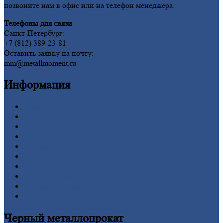
позвоните нам в офис или на телефон менеджера.
Телефоны для связи
Санкт-Петербург:
+7 (812) 389-23-81
Оставить заявку на почту:
mm@metallmoment.ru
Информация
Главная
Вакансии
О
Компании
Заводы
Контакты
Прайс-лист
Новости
Личный
кабинет
Оформление
заказа
Оплата
Черный
металлопрокат