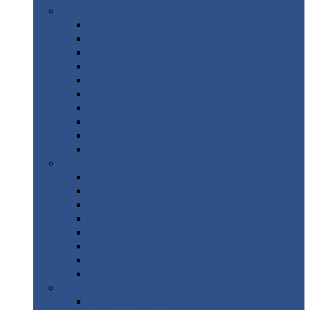
Цветной
металлопрокат
Алюминий
Бронза
Вольфрам
Латунь
Медь
Никель
Олово
Свинец
Титан
Цинк
Нержавеющий
металлопрокат
Лента
Проволока
Квадрат
Круг
нержавеющий
Лист/рулон
Труба
Шестигранник
Диски
ЖБИ
/ Железобетонные изделия
Бордюрный
камень