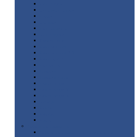
Монтеррей
Супермонтеррей
Макси
Экоррей
Монтекристо
Монтерроса
Трамонтана
Квинта
плюс
Квинта
плюс 3D
Квинта
уно
Монкатта
Классик
Классик
плюс
Ламонтерра
Ламонтерра
X
Ламонтерра
XL
Модерн
Камея
Квадро
Кредо
Доборные
элементы
Доборные
элементы с полимерным