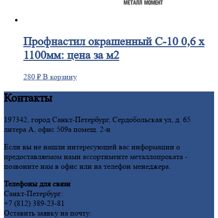
Профнастил
окрашенный С-10 0,6 х
1100мм: цена за м2
280
₽
В корзину
Контакты
197342, город Санкт-Петербург, Сердобольская ул, д. 65
литера А, офис 509а помещ. 2-н
Если вы не нашли интересующей вас информации о
предоставляемом нами ассортименте металлопроката -
позвоните нам в офис или на телефон менеджера.
Телефоны для связи
Санкт-Петербург:
+7 (812) 389-23-81
Оставить заявку на почту: