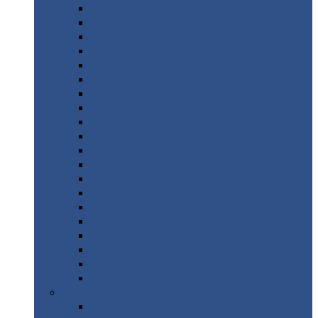
Монтеррей
Супермонтеррей
Макси
Экоррей
Монтекристо
Монтерроса
Трамонтана
Квинта
плюс
Квинта
плюс 3D
Квинта
уно
Монкатта
Классик
Классик
плюс
Ламонтерра
Ламонтерра
X
Ламонтерра
XL
Модерн
Камея
Квадро
Кредо
Доборные
элементы
Доборные
элементы с полимерным