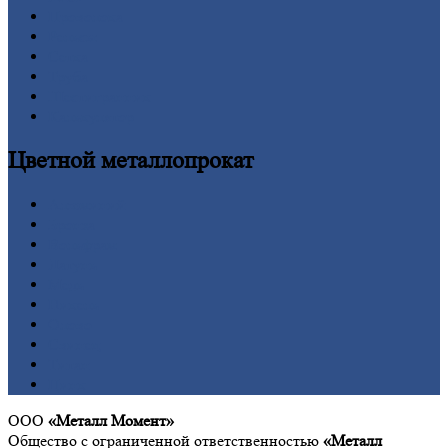
Проволока
Рельсы
Сетка
Труба
Шестигранник
Калькулятор
Цветной
металлопрокат
Алюминий
Бронза
Вольфрам
Латунь
Медь
Никель
Олово
Свинец
Титан
Цинк
ООО
«Металл Момент»
Общество с ограниченной ответственностью
«Металл