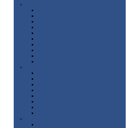
Цветной
металлопрокат
Алюминий
Бронза
Вольфрам
Латунь
Медь
Никель
Олово
Свинец
Титан
Цинк
Нержавеющий
металлопрокат
Лента
Проволока
Квадрат
Круг
нержавеющий
Лист/рулон
Труба
Шестигранник
Диски
ЖБИ
/ Железобетонные изделия
Бордюрный
камень