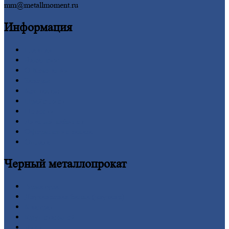
mm@metallmoment.ru
Информация
Главная
Вакансии
О
Компании
Заводы
Контакты
Прайс-лист
Новости
Личный
кабинет
Оформление
заказа
Оплата
Черный
металлопрокат
Арматура
Двутавровая
балка (двутавр)
Квадрат
Круг
стальной
Лист