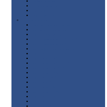
Труба
стальная
Уголок
стальной
Швеллер
Шестигранник
Листовой
прокат
Просечно-вытяжной
лист / ПВЛ
Лист
холоднокатаный
Лист
оцинкованный
Лист
горячекатаный Ст09Г2С
Лист
горячекатаный Ст3
Лист
рифленый: чечевицы
Лист
сталь 10Г2ФБЮ
Лист
сталь 10ХСНД
Лист
сталь 10ХСНД-12
Лист
сталь 12Х1МФ
Лист
сталь 12ХМ
Лист
сталь 16ГС
Лист
сталь 20
Лист
сталь 20К
Лист
сталь 20ЮЧ
Лист
сталь 20Х
Лист
сталь 22К
Лист
сталь 45