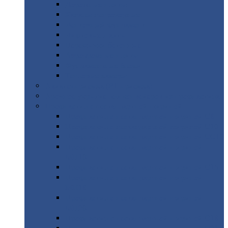
Дорожные
плиты
Каналы
непроходные
Ленточный
фундамент
Лифтовые
шахты
Перемычки
бетонные
Аэродромные
плиты
Фундаментные
блоки
Тепловые
камеры
Авиатехприемка
(РТ приемка)
Арочное
укрытие для конвейеров из профнастила
Профнастил
с нестандартной шириной
Профнастил
с нестандартной шириной С8
Профнастил
с нестандартной шириной С10
Профнастил
с нестандартной шириной СС10
Профнастил
с нестандартной шириной
МП10
Профнастил
с нестандартной шириной С15
Профнастил
с нестандартной шириной
МП18
Профнастил
с нестандартной шириной
МП20
Профнастил
с нестандартной шириной С18