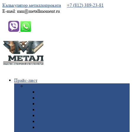
Калькулятор металлопроката
+7 (812) 389-23-81
E-mail: mm@metallmoment.ru
Прайс-лист
Черный
металлопрокат
Арматура
Двутавровая
балка (двутавр)
Квадрат
Круг
стальной
Полоса
стальная
Проволока
Сетка