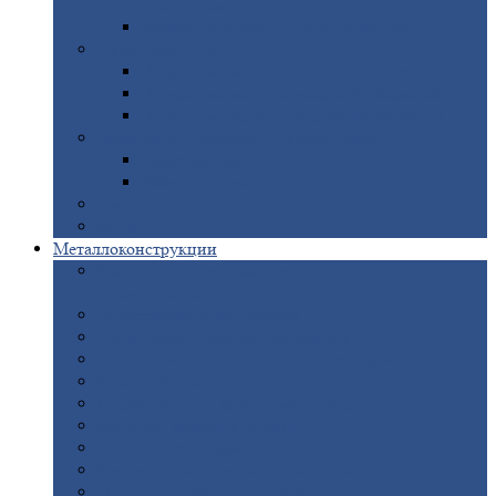
покрытием
Доборные
элементы оцинкованные
Евроштакетник
Штакетник
металлический полукруглый
Штакетник
металлический П-образный
Штакетник
металлический М-образный
Забор
металлический «Еврожалюзи»
Забор
жалюзи — Z
Забор
жалюзи — S
Сантехника
Рельсы
Металлоконструкции
Рамные
конструкции для дорожного
строительства
Быстровозводимые
здания
Металлоконструкции
для мостов
Технологические
металлоконструкции
Козловой
кран
Нестандартные
металлоконструкции
Решетки,
заборы и ограды
Прожекторные
мачты
Изготовление
лестниц из металла
Открытые
крановые эстакады