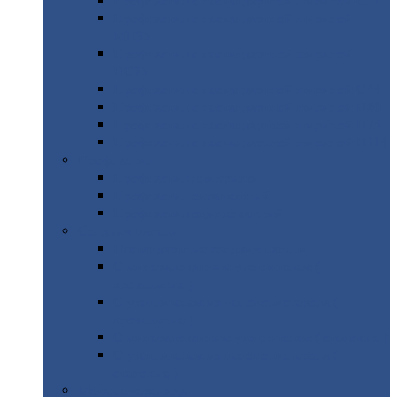
Профнастил
с нестандартной шириной С21
Профнастил
с нестандартной шириной
МП35
Профнастил
с нестандартной шириной
НС35
Профнастил
с нестандартной шириной С44
Профнастил
с нестандартной шириной Н60
Профнастил
с нестандартной шириной Н75
Профнастил
с нестандартной шириной Н114
Профнастил
Профнастил
для крыши
Профнастил
окрашенный
Профнастил
оцинкованный
Сэндвич-панели
Нестандартные
сэндвич панели
С
минераловатным утеплителем (
кровельные )
С
утеплителем из пенополистерола (
кровельные )
С
минераловатным утеплителем ( стеновые )
С
утеплителем из пенополистерола (
стеновые )
Металлочерепица