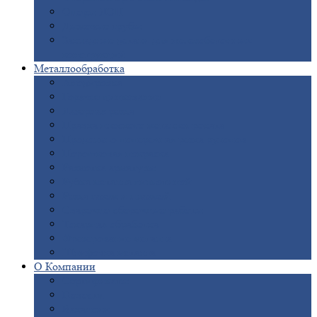
Опоры
ЛЭП
Дымовые
трубы
Закладные
детали для железобетонных
конструкций
Металлообработка
Анодировка
Горячее
цинкование
Лазерная
резка
Правка
плоского металлопроката
Продольно-поперечная
резка рулонов
Порошковая
покраска
Размотка
арматуры
Рубка
металла гильотиной
Резка
газом и плазмой
Сварочно-сборочные
работы
Токарная
обработка
Фрезерование
металла
Шлифовка
металла
О
Компании
Сертификаты
Новости
Вакансии