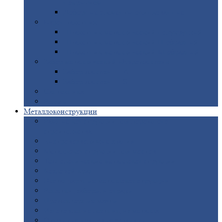
покрытием
Доборные
элементы оцинкованные
Евроштакетник
Штакетник
металлический полукруглый
Штакетник
металлический П-образный
Штакетник
металлический М-образный
Забор
металлический «Еврожалюзи»
Забор
жалюзи — Z
Забор
жалюзи — S
Сантехника
Рельсы
Металлоконструкции
Рамные
конструкции для дорожного
строительства
Быстровозводимые
здания
Металлоконструкции
для мостов
Технологические
металлоконструкции
Козловой
кран
Нестандартные
металлоконструкции
Решетки,
заборы и ограды
Прожекторные
мачты
Изготовление
лестниц из металла
Открытые
крановые эстакады