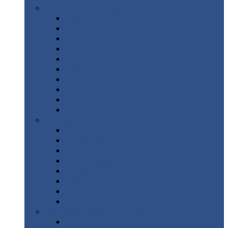
Цветной
металлопрокат
Алюминий
Бронза
Вольфрам
Латунь
Медь
Никель
Олово
Свинец
Титан
Цинк
Нержавеющий
металлопрокат
Лента
Проволока
Квадрат
Круг
нержавеющий
Лист/рулон
Труба
Шестигранник
Диски
ЖБИ
/ Железобетонные изделия
Бордюрный
камень