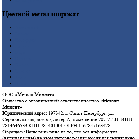
Калькулятор
Цветной
металлопрокат
Алюминий
Бронза
Вольфрам
Латунь
Медь
Никель
Олово
Свинец
Титан
Цинк
ООО
«Металл Момент»
Общество с ограниченной ответственностью
«Металл
Момент»
Юридический адрес:
197342, г. Санкт-Петербург, ул.
Сердобольская, дом 65, литер А, помещение 707-712Н, ИНН
7814646533 КПП 781401001 ОГРН 1167847163428
Обращаем Ваше внимание на то, что вся информация
(включая цены) на этом интернет-сайте носит исключительно