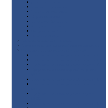
Дорожные
плиты
Каналы
непроходные
Ленточный
фундамент
Лифтовые
шахты
Перемычки
бетонные
Аэродромные
плиты
Фундаментные
блоки
Тепловые
камеры
Авиатехприемка
(РТ приемка)
Арочное
укрытие для конвейеров из профнастила
Профнастил
с нестандартной шириной
Профнастил
с нестандартной шириной С8
Профнастил
с нестандартной шириной С10
Профнастил
с нестандартной шириной СС10
Профнастил
с нестандартной шириной
МП10
Профнастил
с нестандартной шириной С15
Профнастил
с нестандартной шириной
МП18
Профнастил
с нестандартной шириной
МП20
Профнастил
с нестандартной шириной С18