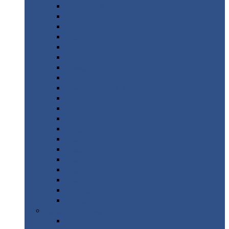
Монтеррей
Супермонтеррей
Макси
Экоррей
Монтекристо
Монтерроса
Трамонтана
Квинта
плюс
Квинта
плюс 3D
Квинта
уно
Монкатта
Классик
Классик
плюс
Ламонтерра
Ламонтерра
X
Ламонтерра
XL
Модерн
Камея
Квадро
Кредо
Доборные
элементы
Доборные
элементы с полимерным