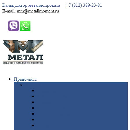
Калькулятор металлопроката
+7 (812) 389-23-81
E-mail: mm@metallmoment.ru
Прайс-лист
Черный
металлопрокат
Арматура
Двутавровая
балка (двутавр)
Квадрат
Круг
стальной
Полоса
стальная
Проволока
Сетка