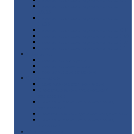
Профнастил
с нестандартной шириной С21
Профнастил
с нестандартной шириной
МП35
Профнастил
с нестандартной шириной
НС35
Профнастил
с нестандартной шириной С44
Профнастил
с нестандартной шириной Н60
Профнастил
с нестандартной шириной Н75
Профнастил
с нестандартной шириной Н114
Профнастил
Профнастил
для крыши
Профнастил
окрашенный
Профнастил
оцинкованный
Сэндвич-панели
Нестандартные
сэндвич панели
С
минераловатным утеплителем (
кровельные )
С
утеплителем из пенополистерола (
кровельные )
С
минераловатным утеплителем ( стеновые )
С
утеплителем из пенополистерола (
стеновые )
Металлочерепица