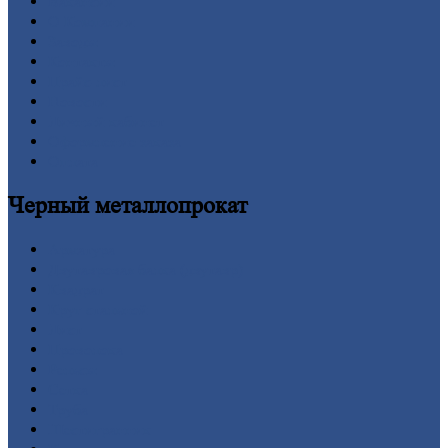
Вакансии
О
Компании
Заводы
Контакты
Прайс-лист
Новости
Личный
кабинет
Оформление
заказа
Оплата
Черный
металлопрокат
Арматура
Двутавровая
балка (двутавр)
Квадрат
Круг
стальной
Лист
Проволока
Рельсы
Сетка
Труба
Шестигранник