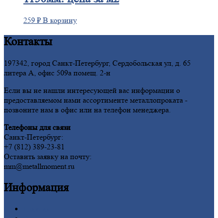
259
₽
В корзину
Контакты
197342, город Санкт-Петербург, Сердобольская ул, д. 65
литера А, офис 509а помещ. 2-н
Если вы не нашли интересующей вас информации о
предоставляемом нами ассортименте металлопроката -
позвоните нам в офис или на телефон менеджера.
Телефоны для связи
Санкт-Петербург:
+7 (812) 389-23-81
Оставить заявку на почту:
mm@metallmoment.ru
Информация
Главная