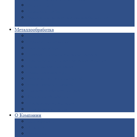
Опоры
ЛЭП
Дымовые
трубы
Закладные
детали для железобетонных
конструкций
Металлообработка
Анодировка
Горячее
цинкование
Лазерная
резка
Правка
плоского металлопроката
Продольно-поперечная
резка рулонов
Порошковая
покраска
Размотка
арматуры
Рубка
металла гильотиной
Резка
газом и плазмой
Сварочно-сборочные
работы
Токарная
обработка
Фрезерование
металла
Шлифовка
металла
О
Компании
Сертификаты
Новости
Вакансии