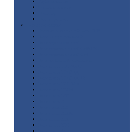
Труба
стальная
Уголок
стальной
Швеллер
Шестигранник
Листовой
прокат
Просечно-вытяжной
лист / ПВЛ
Лист
холоднокатаный
Лист
оцинкованный
Лист
горячекатаный Ст09Г2С
Лист
горячекатаный Ст3
Лист
рифленый: чечевицы
Лист
сталь 10Г2ФБЮ
Лист
сталь 10ХСНД
Лист
сталь 10ХСНД-12
Лист
сталь 12Х1МФ
Лист
сталь 12ХМ
Лист
сталь 16ГС
Лист
сталь 20
Лист
сталь 20К
Лист
сталь 20ЮЧ
Лист
сталь 20Х
Лист
сталь 22К
Лист
сталь 45