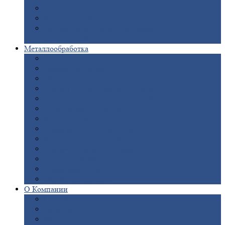
Опоры
ЛЭП
Дымовые
трубы
Закладные
детали для железобетонных
конструкций
Металлообработка
Анодировка
Горячее
цинкование
Лазерная
резка
Правка
плоского металлопроката
Продольно-поперечная
резка рулонов
Порошковая
покраска
Размотка
арматуры
Рубка
металла гильотиной
Резка
газом и плазмой
Сварочно-сборочные
работы
Токарная
обработка
Фрезерование
металла
Шлифовка
металла
О
Компании
Сертификаты
Новости
Вакансии