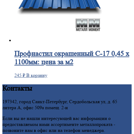
Профнастил
окрашенный С-17 0,45 х
1100мм: цена за м2
245
₽
В корзину
Контакты
197342, город Санкт-Петербург, Сердобольская ул, д. 65
литера А, офис 509а помещ. 2-н
Если вы не нашли интересующей вас информации о
предоставляемом нами ассортименте металлопроката -
позвоните нам в офис или на телефон менеджера.