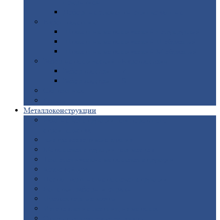
покрытием
Доборные
элементы оцинкованные
Евроштакетник
Штакетник
металлический полукруглый
Штакетник
металлический П-образный
Штакетник
металлический М-образный
Забор
металлический «Еврожалюзи»
Забор
жалюзи — Z
Забор
жалюзи — S
Сантехника
Рельсы
Металлоконструкции
Рамные
конструкции для дорожного
строительства
Быстровозводимые
здания
Металлоконструкции
для мостов
Технологические
металлоконструкции
Козловой
кран
Нестандартные
металлоконструкции
Решетки,
заборы и ограды
Прожекторные
мачты
Изготовление
лестниц из металла
Открытые
крановые эстакады