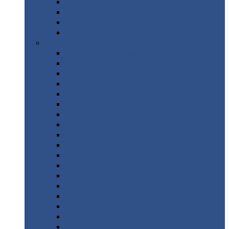
Труба
стальная
Уголок
стальной
Швеллер
Шестигранник
Листовой
прокат
Просечно-вытяжной
лист / ПВЛ
Лист
холоднокатаный
Лист
оцинкованный
Лист
горячекатаный Ст09Г2С
Лист
горячекатаный Ст3
Лист
рифленый: чечевицы
Лист
сталь 10Г2ФБЮ
Лист
сталь 10ХСНД
Лист
сталь 10ХСНД-12
Лист
сталь 12Х1МФ
Лист
сталь 12ХМ
Лист
сталь 16ГС
Лист
сталь 20
Лист
сталь 20К
Лист
сталь 20ЮЧ
Лист
сталь 20Х
Лист
сталь 22К
Лист
сталь 45