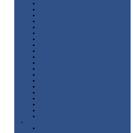
Монтеррей
Супермонтеррей
Макси
Экоррей
Монтекристо
Монтерроса
Трамонтана
Квинта
плюс
Квинта
плюс 3D
Квинта
уно
Монкатта
Классик
Классик
плюс
Ламонтерра
Ламонтерра
X
Ламонтерра
XL
Модерн
Камея
Квадро
Кредо
Доборные
элементы
Доборные
элементы с полимерным