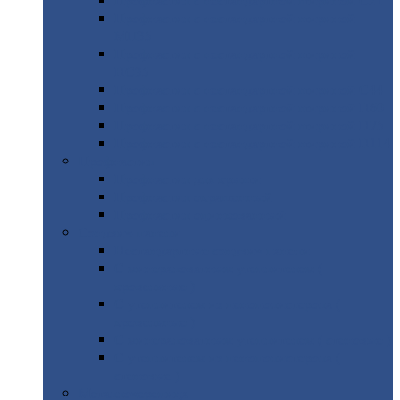
Профнастил
с нестандартной шириной С21
Профнастил
с нестандартной шириной
МП35
Профнастил
с нестандартной шириной
НС35
Профнастил
с нестандартной шириной С44
Профнастил
с нестандартной шириной Н60
Профнастил
с нестандартной шириной Н75
Профнастил
с нестандартной шириной Н114
Профнастил
Профнастил
для крыши
Профнастил
окрашенный
Профнастил
оцинкованный
Сэндвич-панели
Нестандартные
сэндвич панели
С
минераловатным утеплителем (
кровельные )
С
утеплителем из пенополистерола (
кровельные )
С
минераловатным утеплителем ( стеновые )
С
утеплителем из пенополистерола (
стеновые )
Металлочерепица