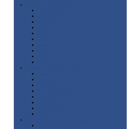
Цветной
металлопрокат
Алюминий
Бронза
Вольфрам
Латунь
Медь
Никель
Олово
Свинец
Титан
Цинк
Нержавеющий
металлопрокат
Лента
Проволока
Квадрат
Круг
нержавеющий
Лист/рулон
Труба
Шестигранник
Диски
ЖБИ
/ Железобетонные изделия
Бордюрный
камень