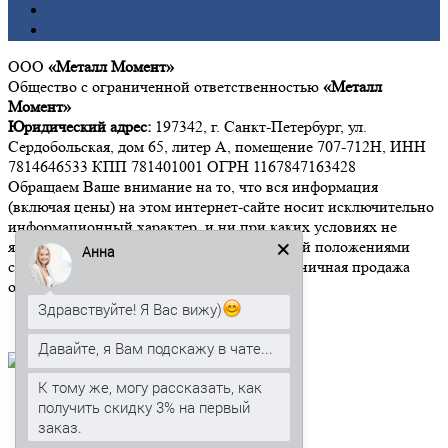
Титан
Цинк
ООО
«Металл Момент»
Общество с ограниченной ответственностью
«Металл
Момент»
Юридический адрес:
197342, г. Санкт-Петербург, ул.
Сердобольская, дом 65, литер А, помещение 707-712Н, ИНН
7814646533 КПП 781401001 ОГРН 1167847163428
Обращаем Ваше внимание на то, что вся информация
(включая цены) на этом интернет-сайте носит исключительно
информационный характер, и ни при каких условиях не
является публичной офертой, определяемой положениями
Анна
статьи 437 Гражданского кодекса РФ". Розничная продажа
осуществляется от 15 000 рублей.
Здравствуйте! Я Вас вижу)
Давайте, я Вам подскажу в чате...
К тому же, могу рассказать, как
Мы в социальных сетях:
получить скидку 3% на первый
заказ.