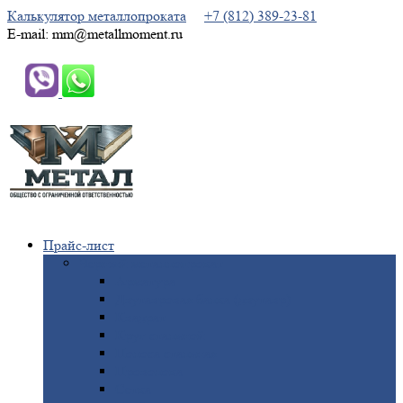
Калькулятор металлопроката
+7 (812) 389-23-81
E-mail: mm@metallmoment.ru
Прайс-лист
Черный
металлопрокат
Арматура
Двутавровая
балка (двутавр)
Квадрат
Круг
стальной
Полоса
стальная
Проволока
Сетка