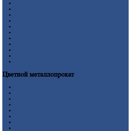
Арматура
Двутавровая
балка (двутавр)
Квадрат
Круг
стальной
Лист
Проволока
Рельсы
Сетка
Труба
Шестигранник
Калькулятор
Цветной
металлопрокат
Алюминий
Бронза
Вольфрам
Латунь
Медь
Никель
Олово
Свинец