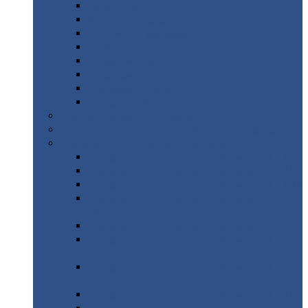
Дорожные
плиты
Каналы
непроходные
Ленточный
фундамент
Лифтовые
шахты
Перемычки
бетонные
Аэродромные
плиты
Фундаментные
блоки
Тепловые
камеры
Авиатехприемка
(РТ приемка)
Арочное
укрытие для конвейеров из профнастила
Профнастил
с нестандартной шириной
Профнастил
с нестандартной шириной С8
Профнастил
с нестандартной шириной С10
Профнастил
с нестандартной шириной СС10
Профнастил
с нестандартной шириной
МП10
Профнастил
с нестандартной шириной С15
Профнастил
с нестандартной шириной
МП18
Профнастил
с нестандартной шириной
МП20
Профнастил
с нестандартной шириной С18