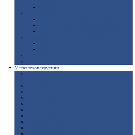
покрытием
Доборные
элементы оцинкованные
Евроштакетник
Штакетник
металлический полукруглый
Штакетник
металлический П-образный
Штакетник
металлический М-образный
Забор
металлический «Еврожалюзи»
Забор
жалюзи — Z
Забор
жалюзи — S
Сантехника
Рельсы
Металлоконструкции
Рамные
конструкции для дорожного
строительства
Быстровозводимые
здания
Металлоконструкции
для мостов
Технологические
металлоконструкции
Козловой
кран
Нестандартные
металлоконструкции
Решетки,
заборы и ограды
Прожекторные
мачты
Изготовление
лестниц из металла
Открытые
крановые эстакады