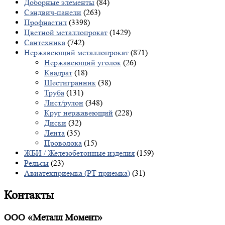
Доборные элементы
(84)
Сэндвич-панели
(263)
Профнастил
(3398)
Цветной металлопрокат
(1429)
Сантехника
(742)
Нержавеющий металлопрокат
(871)
Нержавеющий уголок
(26)
Квадрат
(18)
Шестигранник
(38)
Труба
(131)
Лист/рулон
(348)
Круг нержавеющий
(228)
Диски
(32)
Лента
(35)
Проволока
(15)
ЖБИ / Железобетонные изделия
(159)
Рельсы
(23)
Авиатехприемка (РТ приемка)
(31)
Контакты
ООО «Металл Момент»