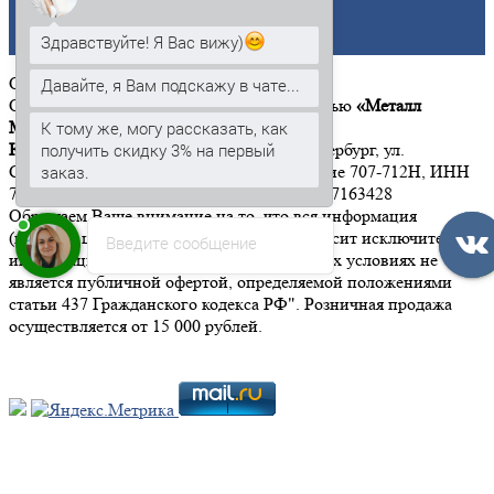
Титан
Здравствуйте! Я Вас вижу)
Цинк
ООО
«Металл Момент»
Давайте, я Вам подскажу в чате...
Общество с ограниченной ответственностью
«Металл
Момент»
К тому же, могу рассказать, как
Юридический адрес:
197342, г. Санкт-Петербург, ул.
получить скидку 3% на первый
Сердобольская, дом 65, литер А, помещение 707-712Н, ИНН
заказ.
7814646533 КПП 781401001 ОГРН 1167847163428
Обращаем Ваше внимание на то, что вся информация
(включая цены) на этом интернет-сайте носит исключительно
Введите сообщение
информационный характер, и ни при каких условиях не
является публичной офертой, определяемой положениями
статьи 437 Гражданского кодекса РФ". Розничная продажа
осуществляется от 15 000 рублей.
Мы в социальных сетях: