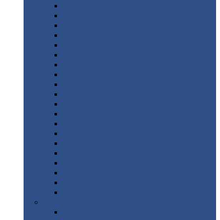
Монтеррей
Супермонтеррей
Макси
Экоррей
Монтекристо
Монтерроса
Трамонтана
Квинта
плюс
Квинта
плюс 3D
Квинта
уно
Монкатта
Классик
Классик
плюс
Ламонтерра
Ламонтерра
X
Ламонтерра
XL
Модерн
Камея
Квадро
Кредо
Доборные
элементы
Доборные
элементы с полимерным