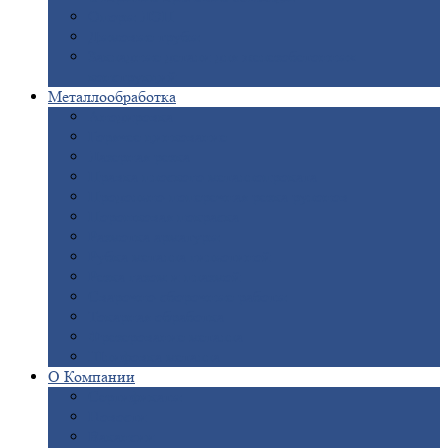
Опоры
ЛЭП
Дымовые
трубы
Закладные
детали для железобетонных
конструкций
Металлообработка
Анодировка
Горячее
цинкование
Лазерная
резка
Правка
плоского металлопроката
Продольно-поперечная
резка рулонов
Порошковая
покраска
Размотка
арматуры
Рубка
металла гильотиной
Резка
газом и плазмой
Сварочно-сборочные
работы
Токарная
обработка
Фрезерование
металла
Шлифовка
металла
О
Компании
Сертификаты
Новости
Вакансии