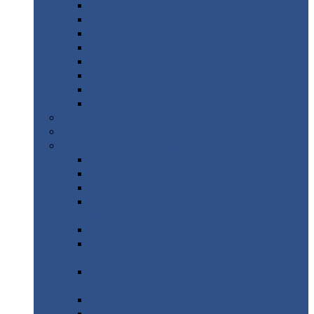
Дорожные
плиты
Каналы
непроходные
Ленточный
фундамент
Лифтовые
шахты
Перемычки
бетонные
Аэродромные
плиты
Фундаментные
блоки
Тепловые
камеры
Авиатехприемка
(РТ приемка)
Арочное
укрытие для конвейеров из профнастила
Профнастил
с нестандартной шириной
Профнастил
с нестандартной шириной С8
Профнастил
с нестандартной шириной С10
Профнастил
с нестандартной шириной СС10
Профнастил
с нестандартной шириной
МП10
Профнастил
с нестандартной шириной С15
Профнастил
с нестандартной шириной
МП18
Профнастил
с нестандартной шириной
МП20
Профнастил
с нестандартной шириной С18