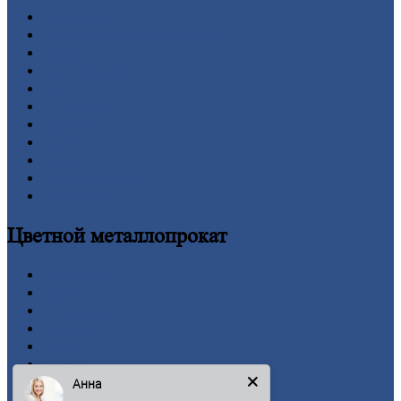
Арматура
Двутавровая
балка (двутавр)
Квадрат
Круг
стальной
Лист
Проволока
Рельсы
Сетка
Труба
Шестигранник
Калькулятор
Цветной
металлопрокат
Алюминий
Бронза
Вольфрам
Латунь
Медь
Никель
Олово
Анна
Свинец