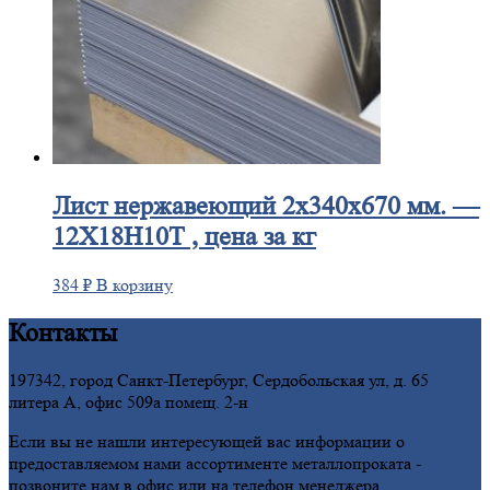
Лист
нержавеющий 2x340x670 мм. —
12Х18Н10Т , цена за кг
384
₽
В корзину
Контакты
197342, город Санкт-Петербург, Сердобольская ул, д. 65
литера А, офис 509а помещ. 2-н
Если вы не нашли интересующей вас информации о
предоставляемом нами ассортименте металлопроката -
позвоните нам в офис или на телефон менеджера.