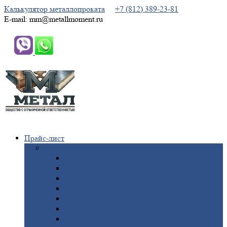
Калькулятор металлопроката
+7 (812) 389-23-81
E-mail: mm@metallmoment.ru
Прайс-лист
Черный
металлопрокат
Арматура
Двутавровая
балка (двутавр)
Квадрат
Круг
стальной
Полоса
стальная
Проволока
Сетка