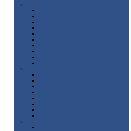
Цветной
металлопрокат
Алюминий
Бронза
Вольфрам
Латунь
Медь
Никель
Олово
Свинец
Титан
Цинк
Нержавеющий
металлопрокат
Лента
Проволока
Квадрат
Круг
нержавеющий
Лист/рулон
Труба
Шестигранник
Диски
ЖБИ
/ Железобетонные изделия
Бордюрный
камень