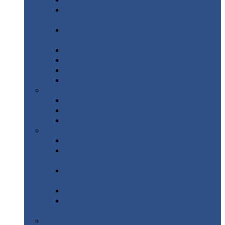
Профнастил
с нестандартной шириной С21
Профнастил
с нестандартной шириной
МП35
Профнастил
с нестандартной шириной
НС35
Профнастил
с нестандартной шириной С44
Профнастил
с нестандартной шириной Н60
Профнастил
с нестандартной шириной Н75
Профнастил
с нестандартной шириной Н114
Профнастил
Профнастил
для крыши
Профнастил
окрашенный
Профнастил
оцинкованный
Сэндвич-панели
Нестандартные
сэндвич панели
С
минераловатным утеплителем (
кровельные )
С
утеплителем из пенополистерола (
кровельные )
С
минераловатным утеплителем ( стеновые )
С
утеплителем из пенополистерола (
стеновые )
Металлочерепица