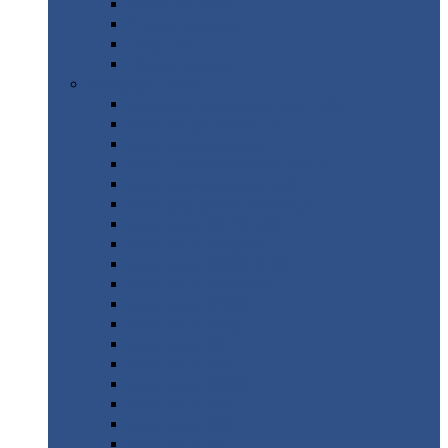
Труба
стальная
Уголок
стальной
Швеллер
Шестигранник
Листовой
прокат
Просечно-вытяжной
лист / ПВЛ
Лист
холоднокатаный
Лист
оцинкованный
Лист
горячекатаный Ст09Г2С
Лист
горячекатаный Ст3
Лист
рифленый: чечевицы
Лист
сталь 10Г2ФБЮ
Лист
сталь 10ХСНД
Лист
сталь 10ХСНД-12
Лист
сталь 12Х1МФ
Лист
сталь 12ХМ
Лист
сталь 16ГС
Лист
сталь 20
Лист
сталь 20К
Лист
сталь 20ЮЧ
Лист
сталь 20Х
Лист
сталь 22К
Лист
сталь 45