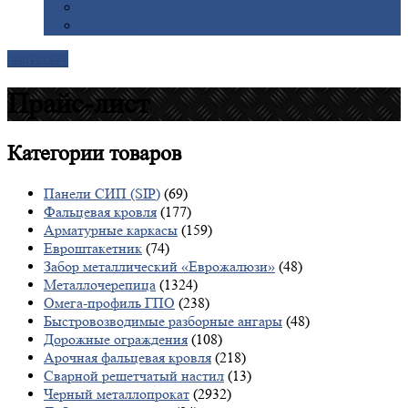
Галерея
Доставка
Контакты
Прайс-лист
Категории
товаров
Панели СИП (SIP)
(69)
Фальцевая кровля
(177)
Арматурные каркасы
(159)
Евроштакетник
(74)
Забор металлический «Еврожалюзи»
(48)
Металлочерепица
(1324)
Омега-профиль ГПО
(238)
Быстровозводимые разборные ангары
(48)
Дорожные ограждения
(108)
Арочная фальцевая кровля
(218)
Сварной решетчатый настил
(13)
Черный металлопрокат
(2932)