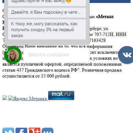
Здравствуйте! Я Вас вижу)
ООО
«Металл Момент»
Давайте, я Вам подскажу в чате...
Общество с ограниченной ответственностью
«Металл
Момент»
К тому же, могу рассказать, как
Юридический адрес:
197342, г. Санкт-Петербург, ул.
получить скидку 3% на первый
Сердобольская, дом 65, литер А, помещение 707-712Н, ИНН
заказ.
7814646533 КПП 781401001 ОГРН 1167847163428
Обращаем Ваше внимание на то, что вся информация
(включая цены) на этом интернет-сайте носит исключительно
Введите сообщение
информационный характер, и ни при каких условиях не
является публичной офертой, определяемой положениями
статьи 437 Гражданского кодекса РФ". Розничная продажа
осуществляется от 15 000 рублей.
Мы в социальных сетях: