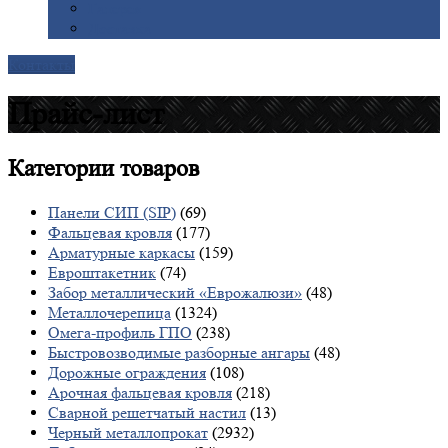
Галерея
Доставка
Контакты
Прайс-лист
Категории
товаров
Панели СИП (SIP)
(69)
Фальцевая кровля
(177)
Арматурные каркасы
(159)
Евроштакетник
(74)
Забор металлический «Еврожалюзи»
(48)
Металлочерепица
(1324)
Омега-профиль ГПО
(238)
Быстровозводимые разборные ангары
(48)
Дорожные ограждения
(108)
Арочная фальцевая кровля
(218)
Сварной решетчатый настил
(13)
Черный металлопрокат
(2932)