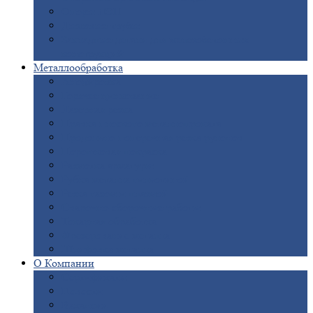
Опоры
ЛЭП
Дымовые
трубы
Закладные
детали для железобетонных
конструкций
Металлообработка
Анодировка
Горячее
цинкование
Лазерная
резка
Правка
плоского металлопроката
Продольно-поперечная
резка рулонов
Порошковая
покраска
Размотка
арматуры
Рубка
металла гильотиной
Резка
газом и плазмой
Сварочно-сборочные
работы
Токарная
обработка
Фрезерование
металла
Шлифовка
металла
О
Компании
Сертификаты
Новости
Вакансии