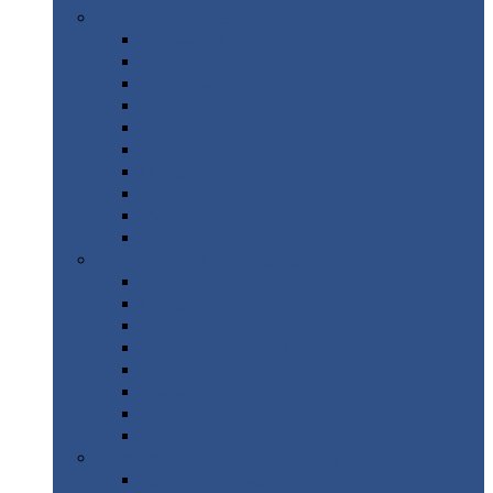
Цветной
металлопрокат
Алюминий
Бронза
Вольфрам
Латунь
Медь
Никель
Олово
Свинец
Титан
Цинк
Нержавеющий
металлопрокат
Лента
Проволока
Квадрат
Круг
нержавеющий
Лист/рулон
Труба
Шестигранник
Диски
ЖБИ
/ Железобетонные изделия
Бордюрный
камень