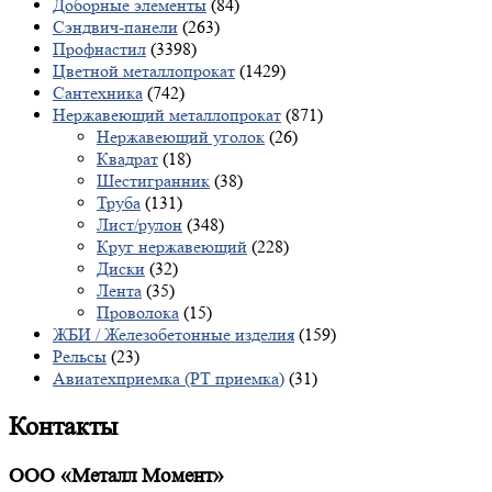
Доборные элементы
(84)
Сэндвич-панели
(263)
Профнастил
(3398)
Цветной металлопрокат
(1429)
Сантехника
(742)
Нержавеющий металлопрокат
(871)
Нержавеющий уголок
(26)
Квадрат
(18)
Шестигранник
(38)
Труба
(131)
Лист/рулон
(348)
Круг нержавеющий
(228)
Диски
(32)
Лента
(35)
Проволока
(15)
ЖБИ / Железобетонные изделия
(159)
Рельсы
(23)
Авиатехприемка (РТ приемка)
(31)
Контакты
ООО «Металл Момент»