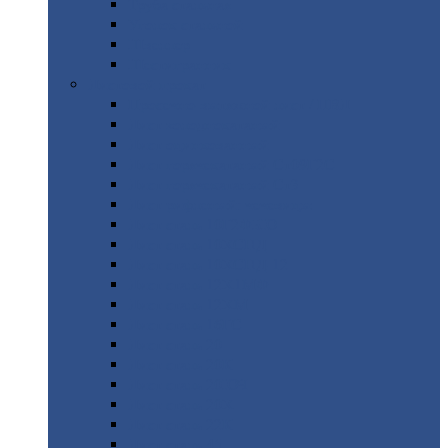
Труба
стальная
Уголок
стальной
Швеллер
Шестигранник
Листовой
прокат
Просечно-вытяжной
лист / ПВЛ
Лист
холоднокатаный
Лист
оцинкованный
Лист
горячекатаный Ст09Г2С
Лист
горячекатаный Ст3
Лист
рифленый: чечевицы
Лист
сталь 10Г2ФБЮ
Лист
сталь 10ХСНД
Лист
сталь 10ХСНД-12
Лист
сталь 12Х1МФ
Лист
сталь 12ХМ
Лист
сталь 16ГС
Лист
сталь 20
Лист
сталь 20К
Лист
сталь 20ЮЧ
Лист
сталь 20Х
Лист
сталь 22К
Лист
сталь 45