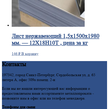
Лист
нержавеющий 1,5x1500x1980
мм. — 12Х18Н10Т , цена за кг
146
₽
В корзину
Контакты
197342, город Санкт-Петербург, Сердобольская ул, д. 65
литера А, офис 509а помещ. 2-н
Если вы не нашли интересующей вас информации о
предоставляемом нами ассортименте металлопроката -
позвоните нам в офис или на телефон менеджера.
Телефоны для связи