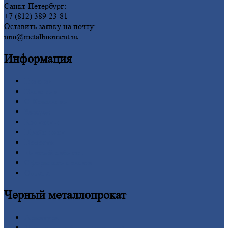
Санкт-Петербург:
+7 (812) 389-23-81
Оставить заявку на почту:
mm@metallmoment.ru
Информация
Главная
Вакансии
О
Компании
Заводы
Контакты
Прайс-лист
Новости
Личный
кабинет
Оформление
заказа
Оплата
Черный
металлопрокат
Арматура
Двутавровая
балка (двутавр)