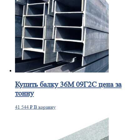
Купить
балку 36М 09Г2С цена за
тонну
41 544
₽
В корзину