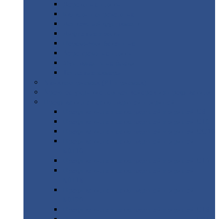
Дорожные
плиты
Каналы
непроходные
Ленточный
фундамент
Лифтовые
шахты
Перемычки
бетонные
Аэродромные
плиты
Фундаментные
блоки
Тепловые
камеры
Авиатехприемка
(РТ приемка)
Арочное
укрытие для конвейеров из профнастила
Профнастил
с нестандартной шириной
Профнастил
с нестандартной шириной С8
Профнастил
с нестандартной шириной С10
Профнастил
с нестандартной шириной СС10
Профнастил
с нестандартной шириной
МП10
Профнастил
с нестандартной шириной С15
Профнастил
с нестандартной шириной
МП18
Профнастил
с нестандартной шириной
МП20
Профнастил
с нестандартной шириной С18