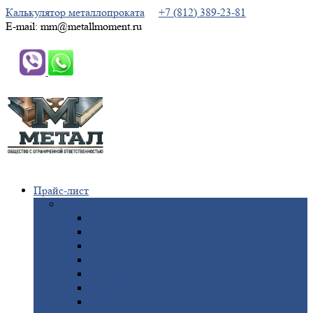
Калькулятор металлопроката
+7 (812) 389-23-81
E-mail: mm@metallmoment.ru
Прайс-лист
Черный
металлопрокат
Арматура
Двутавровая
балка (двутавр)
Квадрат
Круг
стальной
Полоса
стальная
Проволока
Сетка