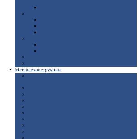
покрытием
Доборные
элементы оцинкованные
Евроштакетник
Штакетник
металлический полукруглый
Штакетник
металлический П-образный
Штакетник
металлический М-образный
Забор
металлический «Еврожалюзи»
Забор
жалюзи — Z
Забор
жалюзи — S
Сантехника
Рельсы
Металлоконструкции
Рамные
конструкции для дорожного
строительства
Быстровозводимые
здания
Металлоконструкции
для мостов
Технологические
металлоконструкции
Козловой
кран
Нестандартные
металлоконструкции
Решетки,
заборы и ограды
Прожекторные
мачты
Изготовление
лестниц из металла
Открытые
крановые эстакады