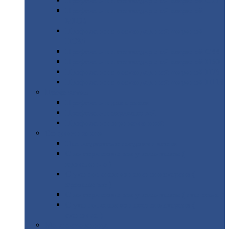
Профнастил
с нестандартной шириной С21
Профнастил
с нестандартной шириной
МП35
Профнастил
с нестандартной шириной
НС35
Профнастил
с нестандартной шириной С44
Профнастил
с нестандартной шириной Н60
Профнастил
с нестандартной шириной Н75
Профнастил
с нестандартной шириной Н114
Профнастил
Профнастил
для крыши
Профнастил
окрашенный
Профнастил
оцинкованный
Сэндвич-панели
Нестандартные
сэндвич панели
С
минераловатным утеплителем (
кровельные )
С
утеплителем из пенополистерола (
кровельные )
С
минераловатным утеплителем ( стеновые )
С
утеплителем из пенополистерола (
стеновые )
Металлочерепица