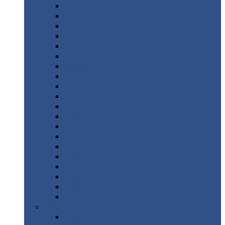
Монтеррей
Супермонтеррей
Макси
Экоррей
Монтекристо
Монтерроса
Трамонтана
Квинта
плюс
Квинта
плюс 3D
Квинта
уно
Монкатта
Классик
Классик
плюс
Ламонтерра
Ламонтерра
X
Ламонтерра
XL
Модерн
Камея
Квадро
Кредо
Доборные
элементы
Доборные
элементы с полимерным