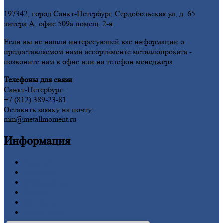
197342, город Санкт-Петербург, Сердобольская ул, д. 65
литера А, офис 509а помещ. 2-н
Если вы не нашли интересующей вас информации о
предоставляемом нами ассортименте металлопроката -
позвоните нам в офис или на телефон менеджера.
Телефоны для связи
Санкт-Петербург:
+7 (812) 389-23-81
Оставить заявку на почту:
mm@metallmoment.ru
Информация
Главная
Вакансии
О
Компании
Заводы
Контакты
Прайс-лист
Новости