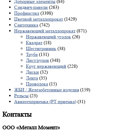
Доборные элементы
(84)
Сэндвич-панели
(263)
Профнастил
(3398)
Цветной металлопрокат
(1429)
Сантехника
(742)
Нержавеющий металлопрокат
(871)
Нержавеющий уголок
(26)
Квадрат
(18)
Шестигранник
(38)
Труба
(131)
Лист/рулон
(348)
Круг нержавеющий
(228)
Диски
(32)
Лента
(35)
Проволока
(15)
ЖБИ / Железобетонные изделия
(159)
Рельсы
(23)
Авиатехприемка (РТ приемка)
(31)
Контакты
ООО «Металл Момент»