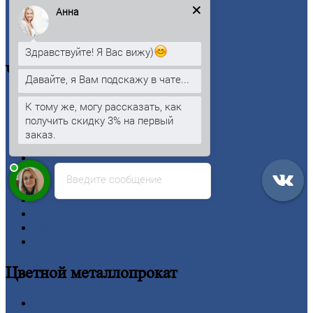
Анна
Личный
кабинет
Оформление
заказа
Оплата
Здравствуйте! Я Вас вижу)
Черный
металлопрокат
Давайте, я Вам подскажу в чате...
Арматура
К тому же, могу рассказать, как
Двутавровая
балка (двутавр)
получить скидку 3% на первый
Квадрат
заказ.
Круг
стальной
Лист
Проволока
Введите сообщение
Рельсы
Сетка
Труба
Шестигранник
Калькулятор
Цветной
металлопрокат
Алюминий