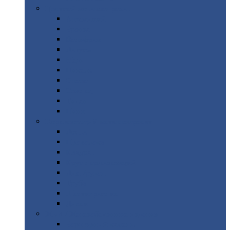
Цветной
металлопрокат
Алюминий
Бронза
Вольфрам
Латунь
Медь
Никель
Олово
Свинец
Титан
Цинк
Нержавеющий
металлопрокат
Лента
Проволока
Квадрат
Круг
нержавеющий
Лист/рулон
Труба
Шестигранник
Диски
ЖБИ
/ Железобетонные изделия
Бордюрный
камень