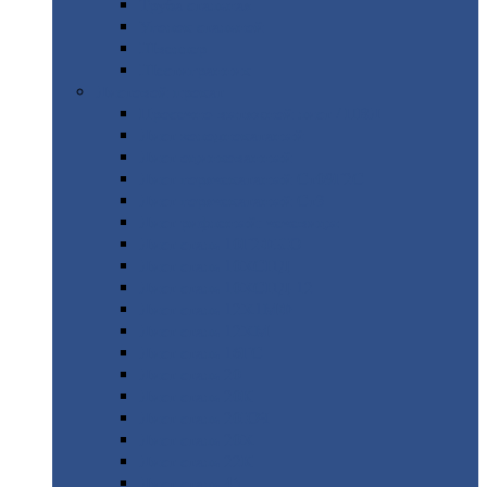
Труба
стальная
Уголок
стальной
Швеллер
Шестигранник
Листовой
прокат
Просечно-вытяжной
лист / ПВЛ
Лист
холоднокатаный
Лист
оцинкованный
Лист
горячекатаный Ст09Г2С
Лист
горячекатаный Ст3
Лист
рифленый: чечевицы
Лист
сталь 10Г2ФБЮ
Лист
сталь 10ХСНД
Лист
сталь 10ХСНД-12
Лист
сталь 12Х1МФ
Лист
сталь 12ХМ
Лист
сталь 16ГС
Лист
сталь 20
Лист
сталь 20К
Лист
сталь 20ЮЧ
Лист
сталь 20Х
Лист
сталь 22К
Лист
сталь 45