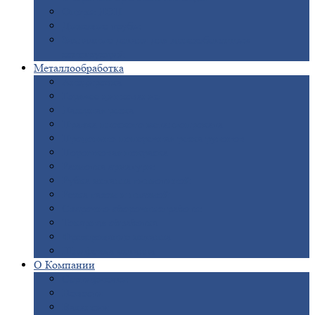
Опоры
ЛЭП
Дымовые
трубы
Закладные
детали для железобетонных
конструкций
Металлообработка
Анодировка
Горячее
цинкование
Лазерная
резка
Правка
плоского металлопроката
Продольно-поперечная
резка рулонов
Порошковая
покраска
Размотка
арматуры
Рубка
металла гильотиной
Резка
газом и плазмой
Сварочно-сборочные
работы
Токарная
обработка
Фрезерование
металла
Шлифовка
металла
О
Компании
Сертификаты
Новости
Вакансии