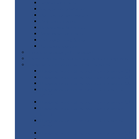
Дорожные
плиты
Каналы
непроходные
Ленточный
фундамент
Лифтовые
шахты
Перемычки
бетонные
Аэродромные
плиты
Фундаментные
блоки
Тепловые
камеры
Авиатехприемка
(РТ приемка)
Арочное
укрытие для конвейеров из профнастила
Профнастил
с нестандартной шириной
Профнастил
с нестандартной шириной С8
Профнастил
с нестандартной шириной С10
Профнастил
с нестандартной шириной СС10
Профнастил
с нестандартной шириной
МП10
Профнастил
с нестандартной шириной С15
Профнастил
с нестандартной шириной
МП18
Профнастил
с нестандартной шириной
МП20
Профнастил
с нестандартной шириной С18