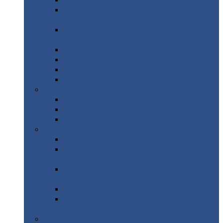
Профнастил
с нестандартной шириной С21
Профнастил
с нестандартной шириной
МП35
Профнастил
с нестандартной шириной
НС35
Профнастил
с нестандартной шириной С44
Профнастил
с нестандартной шириной Н60
Профнастил
с нестандартной шириной Н75
Профнастил
с нестандартной шириной Н114
Профнастил
Профнастил
для крыши
Профнастил
окрашенный
Профнастил
оцинкованный
Сэндвич-панели
Нестандартные
сэндвич панели
С
минераловатным утеплителем (
кровельные )
С
утеплителем из пенополистерола (
кровельные )
С
минераловатным утеплителем ( стеновые )
С
утеплителем из пенополистерола (
стеновые )
Металлочерепица