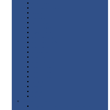
Монтеррей
Супермонтеррей
Макси
Экоррей
Монтекристо
Монтерроса
Трамонтана
Квинта
плюс
Квинта
плюс 3D
Квинта
уно
Монкатта
Классик
Классик
плюс
Ламонтерра
Ламонтерра
X
Ламонтерра
XL
Модерн
Камея
Квадро
Кредо
Доборные
элементы
Доборные
элементы с полимерным