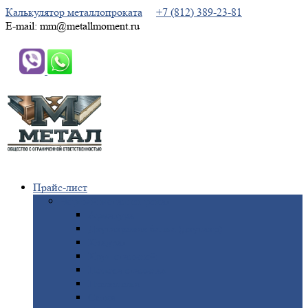
Калькулятор металлопроката
+7 (812) 389-23-81
E-mail: mm@metallmoment.ru
Прайс-лист
Черный
металлопрокат
Арматура
Двутавровая
балка (двутавр)
Квадрат
Круг
стальной
Полоса
стальная
Проволока
Сетка