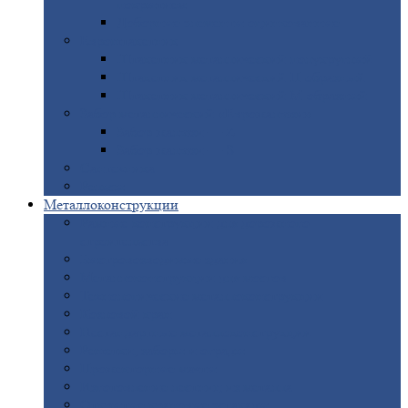
покрытием
Доборные
элементы оцинкованные
Евроштакетник
Штакетник
металлический полукруглый
Штакетник
металлический П-образный
Штакетник
металлический М-образный
Забор
металлический «Еврожалюзи»
Забор
жалюзи — Z
Забор
жалюзи — S
Сантехника
Рельсы
Металлоконструкции
Рамные
конструкции для дорожного
строительства
Быстровозводимые
здания
Металлоконструкции
для мостов
Технологические
металлоконструкции
Козловой
кран
Нестандартные
металлоконструкции
Решетки,
заборы и ограды
Прожекторные
мачты
Изготовление
лестниц из металла
Открытые
крановые эстакады