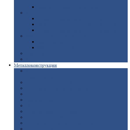
покрытием
Доборные
элементы оцинкованные
Евроштакетник
Штакетник
металлический полукруглый
Штакетник
металлический П-образный
Штакетник
металлический М-образный
Забор
металлический «Еврожалюзи»
Забор
жалюзи — Z
Забор
жалюзи — S
Сантехника
Рельсы
Металлоконструкции
Рамные
конструкции для дорожного
строительства
Быстровозводимые
здания
Металлоконструкции
для мостов
Технологические
металлоконструкции
Козловой
кран
Нестандартные
металлоконструкции
Решетки,
заборы и ограды
Прожекторные
мачты
Изготовление
лестниц из металла
Открытые
крановые эстакады