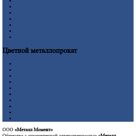
Лист
Проволока
Рельсы
Сетка
Труба
Шестигранник
Калькулятор
Цветной
металлопрокат
Алюминий
Бронза
Вольфрам
Латунь
Медь
Никель
Олово
Свинец
Титан
Цинк
ООО
«Металл Момент»
Общество с ограниченной ответственностью
«Металл