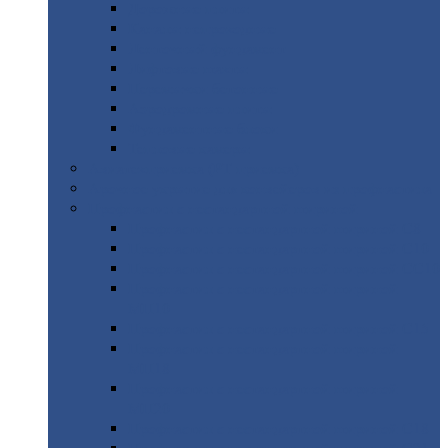
Дорожные
плиты
Каналы
непроходные
Ленточный
фундамент
Лифтовые
шахты
Перемычки
бетонные
Аэродромные
плиты
Фундаментные
блоки
Тепловые
камеры
Авиатехприемка
(РТ приемка)
Арочное
укрытие для конвейеров из профнастила
Профнастил
с нестандартной шириной
Профнастил
с нестандартной шириной С8
Профнастил
с нестандартной шириной С10
Профнастил
с нестандартной шириной СС10
Профнастил
с нестандартной шириной
МП10
Профнастил
с нестандартной шириной С15
Профнастил
с нестандартной шириной
МП18
Профнастил
с нестандартной шириной
МП20
Профнастил
с нестандартной шириной С18