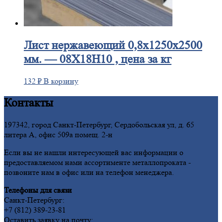
Лист
нержавеющий 0,8x1250x2500
мм. — 08Х18Н10 , цена за кг
132
₽
В корзину
Контакты
197342, город Санкт-Петербург, Сердобольская ул, д. 65
литера А, офис 509а помещ. 2-н
Если вы не нашли интересующей вас информации о
предоставляемом нами ассортименте металлопроката -
позвоните нам в офис или на телефон менеджера.
Телефоны для связи
Санкт-Петербург:
+7 (812) 389-23-81
Оставить заявку на почту: