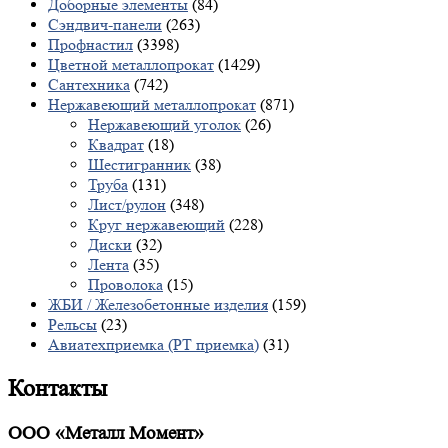
Доборные элементы
(84)
Сэндвич-панели
(263)
Профнастил
(3398)
Цветной металлопрокат
(1429)
Сантехника
(742)
Нержавеющий металлопрокат
(871)
Нержавеющий уголок
(26)
Квадрат
(18)
Шестигранник
(38)
Труба
(131)
Лист/рулон
(348)
Круг нержавеющий
(228)
Диски
(32)
Лента
(35)
Проволока
(15)
ЖБИ / Железобетонные изделия
(159)
Рельсы
(23)
Авиатехприемка (РТ приемка)
(31)
Контакты
ООО «Металл Момент»