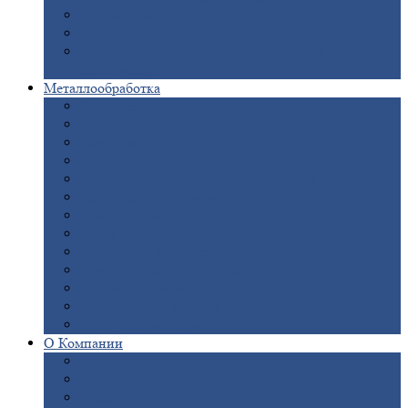
Опоры
ЛЭП
Дымовые
трубы
Закладные
детали для железобетонных
конструкций
Металлообработка
Анодировка
Горячее
цинкование
Лазерная
резка
Правка
плоского металлопроката
Продольно-поперечная
резка рулонов
Порошковая
покраска
Размотка
арматуры
Рубка
металла гильотиной
Резка
газом и плазмой
Сварочно-сборочные
работы
Токарная
обработка
Фрезерование
металла
Шлифовка
металла
О
Компании
Сертификаты
Новости
Вакансии