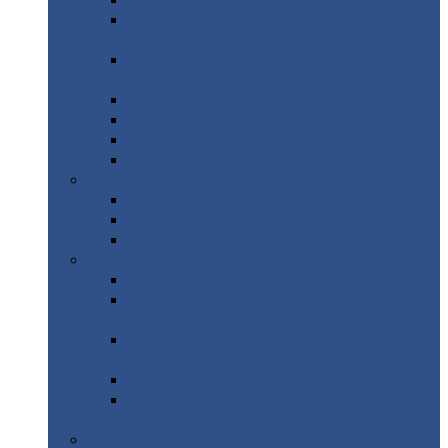
Профнастил
с нестандартной шириной С21
Профнастил
с нестандартной шириной
МП35
Профнастил
с нестандартной шириной
НС35
Профнастил
с нестандартной шириной С44
Профнастил
с нестандартной шириной Н60
Профнастил
с нестандартной шириной Н75
Профнастил
с нестандартной шириной Н114
Профнастил
Профнастил
для крыши
Профнастил
окрашенный
Профнастил
оцинкованный
Сэндвич-панели
Нестандартные
сэндвич панели
С
минераловатным утеплителем (
кровельные )
С
утеплителем из пенополистерола (
кровельные )
С
минераловатным утеплителем ( стеновые )
С
утеплителем из пенополистерола (
стеновые )
Металлочерепица