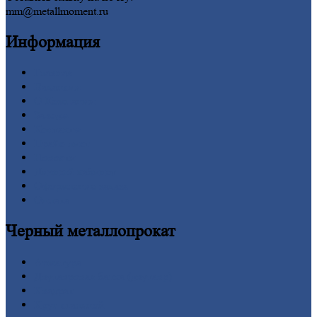
mm@metallmoment.ru
Информация
Главная
Вакансии
О
Компании
Заводы
Контакты
Прайс-лист
Новости
Личный
кабинет
Оформление
заказа
Оплата
Черный
металлопрокат
Арматура
Двутавровая
балка (двутавр)
Квадрат
Круг
стальной