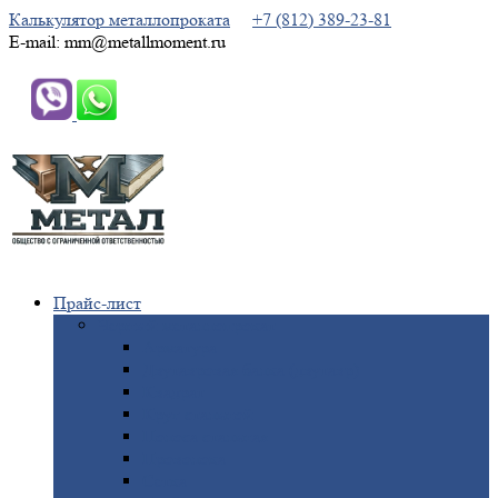
Калькулятор металлопроката
+7 (812) 389-23-81
E-mail: mm@metallmoment.ru
Прайс-лист
Черный
металлопрокат
Арматура
Двутавровая
балка (двутавр)
Квадрат
Круг
стальной
Полоса
стальная
Проволока
Сетка