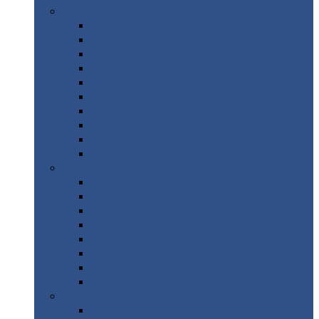
Цветной
металлопрокат
Алюминий
Бронза
Вольфрам
Латунь
Медь
Никель
Олово
Свинец
Титан
Цинк
Нержавеющий
металлопрокат
Лента
Проволока
Квадрат
Круг
нержавеющий
Лист/рулон
Труба
Шестигранник
Диски
ЖБИ
/ Железобетонные изделия
Бордюрный
камень