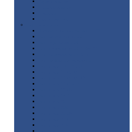
Труба
стальная
Уголок
стальной
Швеллер
Шестигранник
Листовой
прокат
Просечно-вытяжной
лист / ПВЛ
Лист
холоднокатаный
Лист
оцинкованный
Лист
горячекатаный Ст09Г2С
Лист
горячекатаный Ст3
Лист
рифленый: чечевицы
Лист
сталь 10Г2ФБЮ
Лист
сталь 10ХСНД
Лист
сталь 10ХСНД-12
Лист
сталь 12Х1МФ
Лист
сталь 12ХМ
Лист
сталь 16ГС
Лист
сталь 20
Лист
сталь 20К
Лист
сталь 20ЮЧ
Лист
сталь 20Х
Лист
сталь 22К
Лист
сталь 45