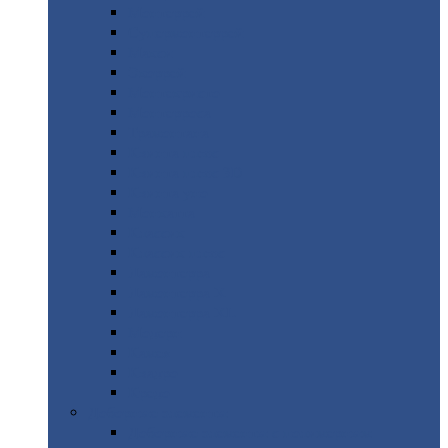
Монтеррей
Супермонтеррей
Макси
Экоррей
Монтекристо
Монтерроса
Трамонтана
Квинта
плюс
Квинта
плюс 3D
Квинта
уно
Монкатта
Классик
Классик
плюс
Ламонтерра
Ламонтерра
X
Ламонтерра
XL
Модерн
Камея
Квадро
Кредо
Доборные
элементы
Доборные
элементы с полимерным