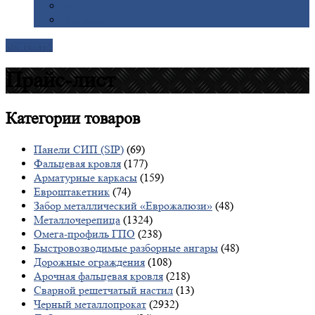
Галерея
Доставка
Контакты
Прайс-лист
Категории
товаров
Панели СИП (SIP)
(69)
Фальцевая кровля
(177)
Арматурные каркасы
(159)
Евроштакетник
(74)
Забор металлический «Еврожалюзи»
(48)
Металлочерепица
(1324)
Омега-профиль ГПО
(238)
Быстровозводимые разборные ангары
(48)
Дорожные ограждения
(108)
Арочная фальцевая кровля
(218)
Сварной решетчатый настил
(13)
Черный металлопрокат
(2932)