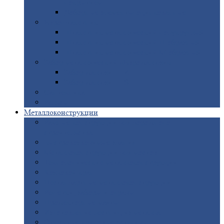
покрытием
Доборные
элементы оцинкованные
Евроштакетник
Штакетник
металлический полукруглый
Штакетник
металлический П-образный
Штакетник
металлический М-образный
Забор
металлический «Еврожалюзи»
Забор
жалюзи — Z
Забор
жалюзи — S
Сантехника
Рельсы
Металлоконструкции
Рамные
конструкции для дорожного
строительства
Быстровозводимые
здания
Металлоконструкции
для мостов
Технологические
металлоконструкции
Козловой
кран
Нестандартные
металлоконструкции
Решетки,
заборы и ограды
Прожекторные
мачты
Изготовление
лестниц из металла
Открытые
крановые эстакады