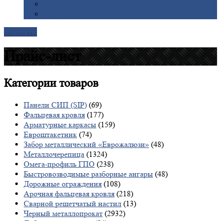
Галерея
Доставка
Контакты
Прайс-лист
Категории
товаров
Панели СИП (SIP)
(69)
Фальцевая кровля
(177)
Арматурные каркасы
(159)
Евроштакетник
(74)
Забор металлический «Еврожалюзи»
(48)
Металлочерепица
(1324)
Омега-профиль ГПО
(238)
Быстровозводимые разборные ангары
(48)
Дорожные ограждения
(108)
Арочная фальцевая кровля
(218)
Сварной решетчатый настил
(13)
Черный металлопрокат
(2932)