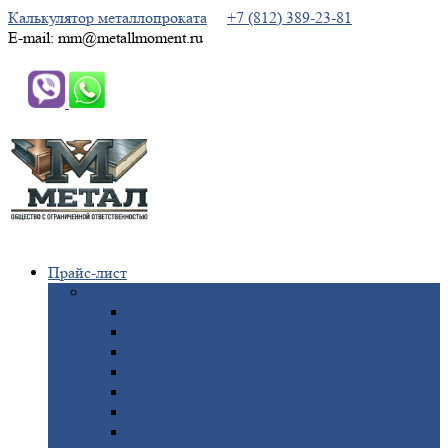
Калькулятор металлопроката
+7 (812) 389-23-81
E-mail: mm@metallmoment.ru
Прайс-лист
Черный
металлопрокат
Арматура
Двутавровая
балка (двутавр)
Квадрат
Круг
стальной
Полоса
стальная
Проволока
Сетка