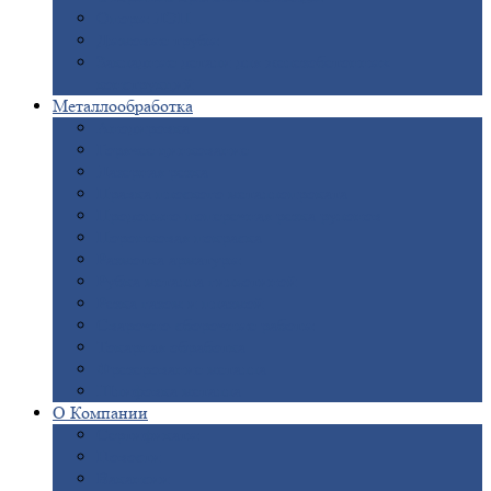
Опоры
ЛЭП
Дымовые
трубы
Закладные
детали для железобетонных
конструкций
Металлообработка
Анодировка
Горячее
цинкование
Лазерная
резка
Правка
плоского металлопроката
Продольно-поперечная
резка рулонов
Порошковая
покраска
Размотка
арматуры
Рубка
металла гильотиной
Резка
газом и плазмой
Сварочно-сборочные
работы
Токарная
обработка
Фрезерование
металла
Шлифовка
металла
О
Компании
Сертификаты
Новости
Вакансии