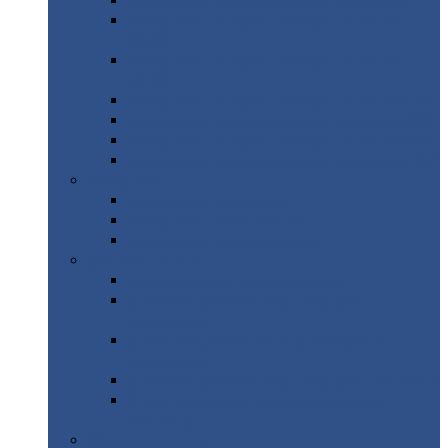
Профнастил
с нестандартной шириной С21
Профнастил
с нестандартной шириной
МП35
Профнастил
с нестандартной шириной
НС35
Профнастил
с нестандартной шириной С44
Профнастил
с нестандартной шириной Н60
Профнастил
с нестандартной шириной Н75
Профнастил
с нестандартной шириной Н114
Профнастил
Профнастил
для крыши
Профнастил
окрашенный
Профнастил
оцинкованный
Сэндвич-панели
Нестандартные
сэндвич панели
С
минераловатным утеплителем (
кровельные )
С
утеплителем из пенополистерола (
кровельные )
С
минераловатным утеплителем ( стеновые )
С
утеплителем из пенополистерола (
стеновые )
Металлочерепица