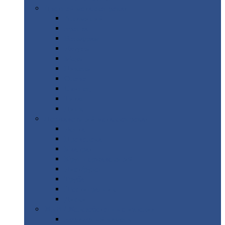
Цветной
металлопрокат
Алюминий
Бронза
Вольфрам
Латунь
Медь
Никель
Олово
Свинец
Титан
Цинк
Нержавеющий
металлопрокат
Лента
Проволока
Квадрат
Круг
нержавеющий
Лист/рулон
Труба
Шестигранник
Диски
ЖБИ
/ Железобетонные изделия
Бордюрный
камень