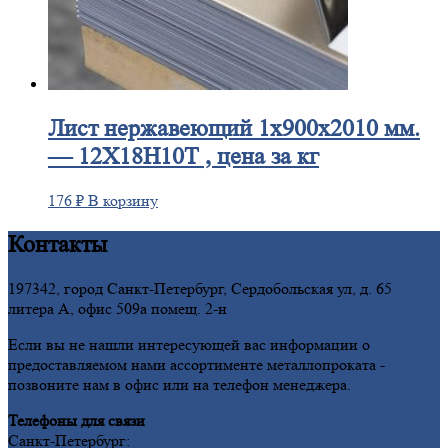
Лист
нержавеющий 1x900x2010 мм.
— 12Х18Н10Т , цена за кг
176
₽
В корзину
Контакты
197342, город Санкт-Петербург, Сердобольская ул, д. 65
литера А, офис 509а помещ. 2-н
Если вы не нашли интересующей вас информации о
предоставляемом нами ассортименте металлопроката -
позвоните нам в офис или на телефон менеджера.
Телефоны для связи
Санкт-Петербург: