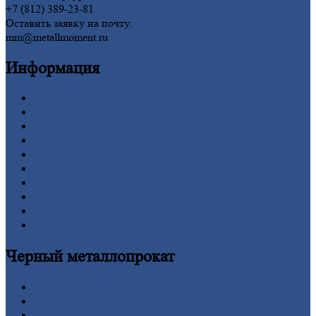
+7 (812) 389-23-81
Оставить заявку на почту:
mm@metallmoment.ru
Информация
Главная
Вакансии
О
Компании
Заводы
Контакты
Прайс-лист
Новости
Личный
кабинет
Оформление
заказа
Оплата
Черный
металлопрокат
Арматура
Двутавровая
балка (двутавр)
Квадрат