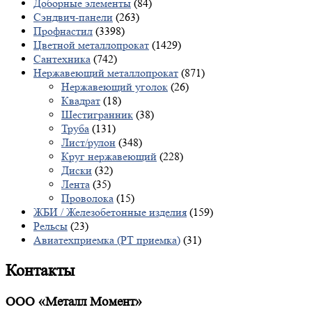
Доборные элементы
(84)
Сэндвич-панели
(263)
Профнастил
(3398)
Цветной металлопрокат
(1429)
Сантехника
(742)
Нержавеющий металлопрокат
(871)
Нержавеющий уголок
(26)
Квадрат
(18)
Шестигранник
(38)
Труба
(131)
Лист/рулон
(348)
Круг нержавеющий
(228)
Диски
(32)
Лента
(35)
Проволока
(15)
ЖБИ / Железобетонные изделия
(159)
Рельсы
(23)
Авиатехприемка (РТ приемка)
(31)
Контакты
ООО «Металл Момент»