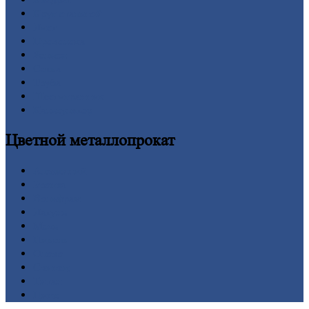
Круг
стальной
Лист
Проволока
Рельсы
Сетка
Труба
Шестигранник
Калькулятор
Цветной
металлопрокат
Алюминий
Бронза
Вольфрам
Латунь
Медь
Никель
Олово
Свинец
Титан
Цинк