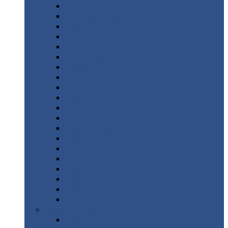
Монтеррей
Супермонтеррей
Макси
Экоррей
Монтекристо
Монтерроса
Трамонтана
Квинта
плюс
Квинта
плюс 3D
Квинта
уно
Монкатта
Классик
Классик
плюс
Ламонтерра
Ламонтерра
X
Ламонтерра
XL
Модерн
Камея
Квадро
Кредо
Доборные
элементы
Доборные
элементы с полимерным