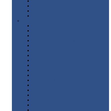
Труба
стальная
Уголок
стальной
Швеллер
Шестигранник
Листовой
прокат
Просечно-вытяжной
лист / ПВЛ
Лист
холоднокатаный
Лист
оцинкованный
Лист
горячекатаный Ст09Г2С
Лист
горячекатаный Ст3
Лист
рифленый: чечевицы
Лист
сталь 10Г2ФБЮ
Лист
сталь 10ХСНД
Лист
сталь 10ХСНД-12
Лист
сталь 12Х1МФ
Лист
сталь 12ХМ
Лист
сталь 16ГС
Лист
сталь 20
Лист
сталь 20К
Лист
сталь 20ЮЧ
Лист
сталь 20Х
Лист
сталь 22К
Лист
сталь 45