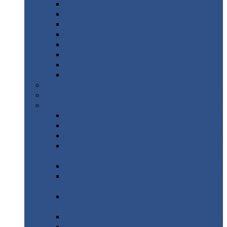
Дорожные
плиты
Каналы
непроходные
Ленточный
фундамент
Лифтовые
шахты
Перемычки
бетонные
Аэродромные
плиты
Фундаментные
блоки
Тепловые
камеры
Авиатехприемка
(РТ приемка)
Арочное
укрытие для конвейеров из профнастила
Профнастил
с нестандартной шириной
Профнастил
с нестандартной шириной С8
Профнастил
с нестандартной шириной С10
Профнастил
с нестандартной шириной СС10
Профнастил
с нестандартной шириной
МП10
Профнастил
с нестандартной шириной С15
Профнастил
с нестандартной шириной
МП18
Профнастил
с нестандартной шириной
МП20
Профнастил
с нестандартной шириной С18