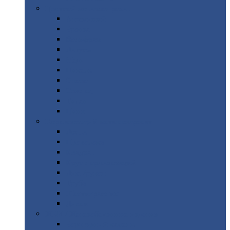
Цветной
металлопрокат
Алюминий
Бронза
Вольфрам
Латунь
Медь
Никель
Олово
Свинец
Титан
Цинк
Нержавеющий
металлопрокат
Лента
Проволока
Квадрат
Круг
нержавеющий
Лист/рулон
Труба
Шестигранник
Диски
ЖБИ
/ Железобетонные изделия
Бордюрный
камень