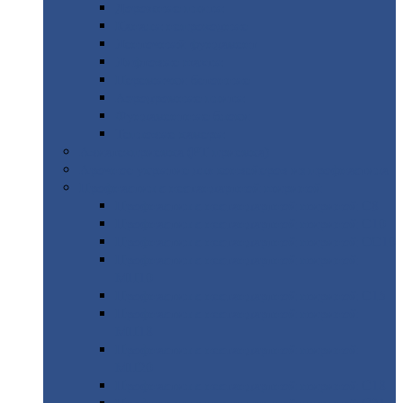
Дорожные
плиты
Каналы
непроходные
Ленточный
фундамент
Лифтовые
шахты
Перемычки
бетонные
Аэродромные
плиты
Фундаментные
блоки
Тепловые
камеры
Авиатехприемка
(РТ приемка)
Арочное
укрытие для конвейеров из профнастила
Профнастил
с нестандартной шириной
Профнастил
с нестандартной шириной С8
Профнастил
с нестандартной шириной С10
Профнастил
с нестандартной шириной СС10
Профнастил
с нестандартной шириной
МП10
Профнастил
с нестандартной шириной С15
Профнастил
с нестандартной шириной
МП18
Профнастил
с нестандартной шириной
МП20
Профнастил
с нестандартной шириной С18