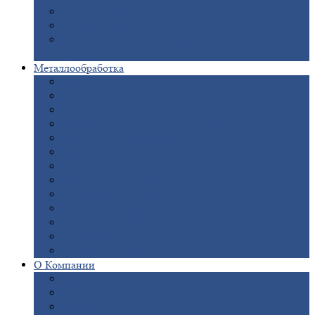
Опоры
ЛЭП
Дымовые
трубы
Закладные
детали для железобетонных
конструкций
Металлообработка
Анодировка
Горячее
цинкование
Лазерная
резка
Правка
плоского металлопроката
Продольно-поперечная
резка рулонов
Порошковая
покраска
Размотка
арматуры
Рубка
металла гильотиной
Резка
газом и плазмой
Сварочно-сборочные
работы
Токарная
обработка
Фрезерование
металла
Шлифовка
металла
О
Компании
Сертификаты
Новости
Вакансии