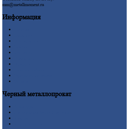
mm@metallmoment.ru
Информация
Главная
Вакансии
О
Компании
Заводы
Контакты
Прайс-лист
Новости
Личный
кабинет
Оформление
заказа
Оплата
Черный
металлопрокат
Арматура
Двутавровая
балка (двутавр)
Квадрат
Круг
стальной