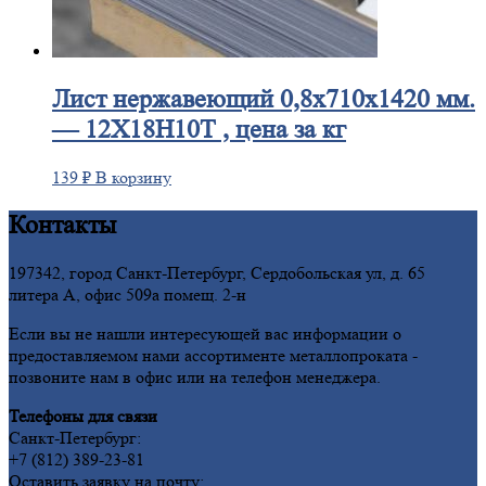
Лист
нержавеющий 0,8x710x1420 мм.
— 12Х18Н10Т , цена за кг
139
₽
В корзину
Контакты
197342, город Санкт-Петербург, Сердобольская ул, д. 65
литера А, офис 509а помещ. 2-н
Если вы не нашли интересующей вас информации о
предоставляемом нами ассортименте металлопроката -
позвоните нам в офис или на телефон менеджера.
Телефоны для связи
Санкт-Петербург:
+7 (812) 389-23-81
Оставить заявку на почту: