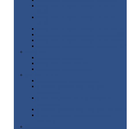
Профнастил
с нестандартной шириной С21
Профнастил
с нестандартной шириной
МП35
Профнастил
с нестандартной шириной
НС35
Профнастил
с нестандартной шириной С44
Профнастил
с нестандартной шириной Н60
Профнастил
с нестандартной шириной Н75
Профнастил
с нестандартной шириной Н114
Профнастил
Профнастил
для крыши
Профнастил
окрашенный
Профнастил
оцинкованный
Сэндвич-панели
Нестандартные
сэндвич панели
С
минераловатным утеплителем (
кровельные )
С
утеплителем из пенополистерола (
кровельные )
С
минераловатным утеплителем ( стеновые )
С
утеплителем из пенополистерола (
стеновые )
Металлочерепица