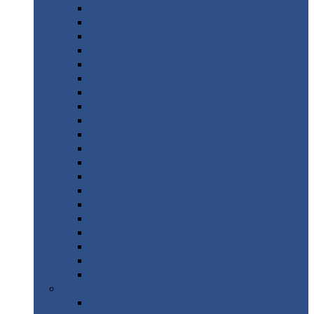
Монтеррей
Супермонтеррей
Макси
Экоррей
Монтекристо
Монтерроса
Трамонтана
Квинта
плюс
Квинта
плюс 3D
Квинта
уно
Монкатта
Классик
Классик
плюс
Ламонтерра
Ламонтерра
X
Ламонтерра
XL
Модерн
Камея
Квадро
Кредо
Доборные
элементы
Доборные
элементы с полимерным