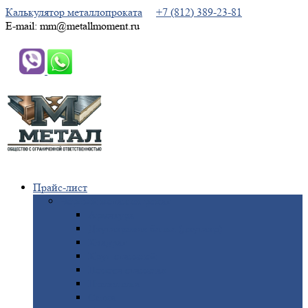
Калькулятор металлопроката
+7 (812) 389-23-81
E-mail: mm@metallmoment.ru
Прайс-лист
Черный
металлопрокат
Арматура
Двутавровая
балка (двутавр)
Квадрат
Круг
стальной
Полоса
стальная
Проволока
Сетка