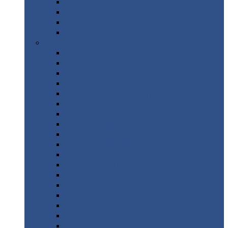
Труба
стальная
Уголок
стальной
Швеллер
Шестигранник
Листовой
прокат
Просечно-вытяжной
лист / ПВЛ
Лист
холоднокатаный
Лист
оцинкованный
Лист
горячекатаный Ст09Г2С
Лист
горячекатаный Ст3
Лист
рифленый: чечевицы
Лист
сталь 10Г2ФБЮ
Лист
сталь 10ХСНД
Лист
сталь 10ХСНД-12
Лист
сталь 12Х1МФ
Лист
сталь 12ХМ
Лист
сталь 16ГС
Лист
сталь 20
Лист
сталь 20К
Лист
сталь 20ЮЧ
Лист
сталь 20Х
Лист
сталь 22К
Лист
сталь 45