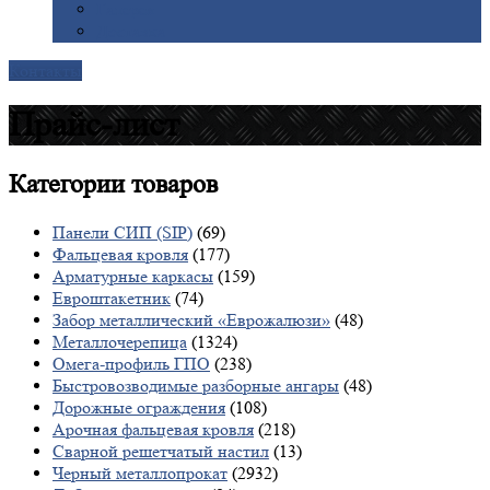
Галерея
Доставка
Контакты
Прайс-лист
Категории
товаров
Панели СИП (SIP)
(69)
Фальцевая кровля
(177)
Арматурные каркасы
(159)
Евроштакетник
(74)
Забор металлический «Еврожалюзи»
(48)
Металлочерепица
(1324)
Омега-профиль ГПО
(238)
Быстровозводимые разборные ангары
(48)
Дорожные ограждения
(108)
Арочная фальцевая кровля
(218)
Сварной решетчатый настил
(13)
Черный металлопрокат
(2932)