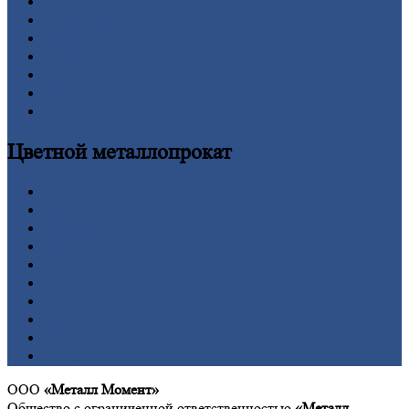
Лист
Проволока
Рельсы
Сетка
Труба
Шестигранник
Калькулятор
Цветной
металлопрокат
Алюминий
Бронза
Вольфрам
Латунь
Медь
Никель
Олово
Свинец
Титан
Цинк
ООО
«Металл Момент»
Общество с ограниченной ответственностью
«Металл