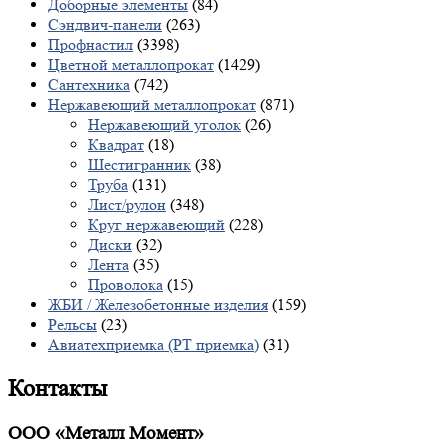
Доборные элементы
(84)
Сэндвич-панели
(263)
Профнастил
(3398)
Цветной металлопрокат
(1429)
Сантехника
(742)
Нержавеющий металлопрокат
(871)
Нержавеющий уголок
(26)
Квадрат
(18)
Шестигранник
(38)
Труба
(131)
Лист/рулон
(348)
Круг нержавеющий
(228)
Диски
(32)
Лента
(35)
Проволока
(15)
ЖБИ / Железобетонные изделия
(159)
Рельсы
(23)
Авиатехприемка (РТ приемка)
(31)
Контакты
ООО «Металл Момент»