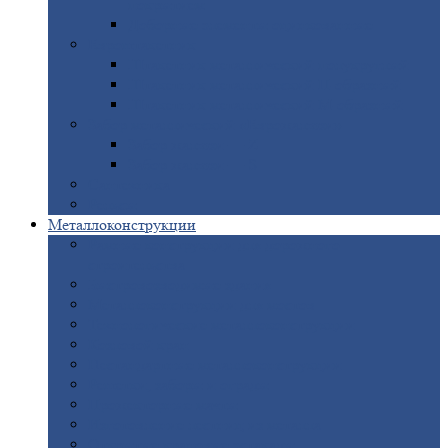
покрытием
Доборные
элементы оцинкованные
Евроштакетник
Штакетник
металлический полукруглый
Штакетник
металлический П-образный
Штакетник
металлический М-образный
Забор
металлический «Еврожалюзи»
Забор
жалюзи — Z
Забор
жалюзи — S
Сантехника
Рельсы
Металлоконструкции
Рамные
конструкции для дорожного
строительства
Быстровозводимые
здания
Металлоконструкции
для мостов
Технологические
металлоконструкции
Козловой
кран
Нестандартные
металлоконструкции
Решетки,
заборы и ограды
Прожекторные
мачты
Изготовление
лестниц из металла
Открытые
крановые эстакады