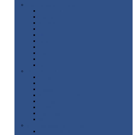
Цветной
металлопрокат
Алюминий
Бронза
Вольфрам
Латунь
Медь
Никель
Олово
Свинец
Титан
Цинк
Нержавеющий
металлопрокат
Лента
Проволока
Квадрат
Круг
нержавеющий
Лист/рулон
Труба
Шестигранник
Диски
ЖБИ
/ Железобетонные изделия
Бордюрный
камень