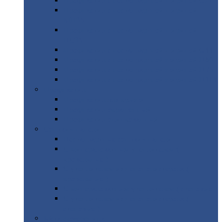
Профнастил
с нестандартной шириной С21
Профнастил
с нестандартной шириной
МП35
Профнастил
с нестандартной шириной
НС35
Профнастил
с нестандартной шириной С44
Профнастил
с нестандартной шириной Н60
Профнастил
с нестандартной шириной Н75
Профнастил
с нестандартной шириной Н114
Профнастил
Профнастил
для крыши
Профнастил
окрашенный
Профнастил
оцинкованный
Сэндвич-панели
Нестандартные
сэндвич панели
С
минераловатным утеплителем (
кровельные )
С
утеплителем из пенополистерола (
кровельные )
С
минераловатным утеплителем ( стеновые )
С
утеплителем из пенополистерола (
стеновые )
Металлочерепица