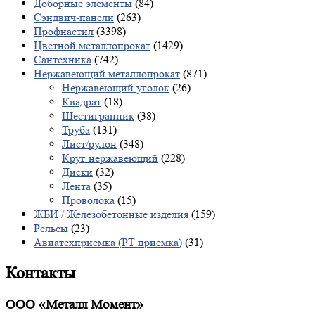
Доборные элементы
(84)
Сэндвич-панели
(263)
Профнастил
(3398)
Цветной металлопрокат
(1429)
Сантехника
(742)
Нержавеющий металлопрокат
(871)
Нержавеющий уголок
(26)
Квадрат
(18)
Шестигранник
(38)
Труба
(131)
Лист/рулон
(348)
Круг нержавеющий
(228)
Диски
(32)
Лента
(35)
Проволока
(15)
ЖБИ / Железобетонные изделия
(159)
Рельсы
(23)
Авиатехприемка (РТ приемка)
(31)
Контакты
ООО «Металл Момент»