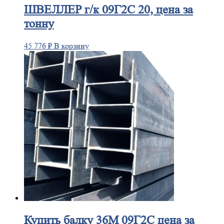
ШВЕЛЛЕР
г/к 09Г2С 20, цена за
тонну
45 776
₽
В корзину
Купить
балку 36М 09Г2С цена за