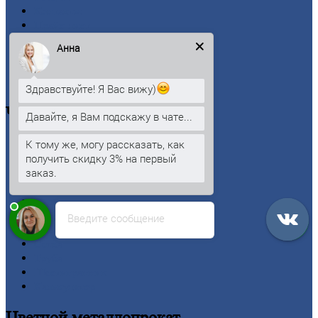
Контакты
Прайс-лист
Новости
Анна
Личный
кабинет
Оформление
заказа
Оплата
Здравствуйте! Я Вас вижу)
Черный
металлопрокат
Давайте, я Вам подскажу в чате...
К тому же, могу рассказать, как
Арматура
получить скидку 3% на первый
Двутавровая
балка (двутавр)
заказ.
Квадрат
Круг
стальной
Лист
Проволока
Введите сообщение
Рельсы
Сетка
Труба
Шестигранник
Калькулятор
Цветной
металлопрокат