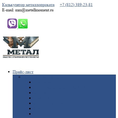
Калькулятор металлопроката
+7 (812) 389-23-81
E-mail: mm@metallmoment.ru
Прайс-лист
Черный
металлопрокат
Арматура
Двутавровая
балка (двутавр)
Квадрат
Круг
стальной
Полоса
стальная
Проволока
Сетка