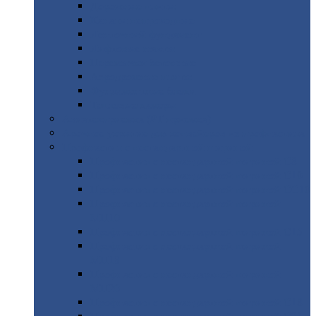
Дорожные
плиты
Каналы
непроходные
Ленточный
фундамент
Лифтовые
шахты
Перемычки
бетонные
Аэродромные
плиты
Фундаментные
блоки
Тепловые
камеры
Авиатехприемка
(РТ приемка)
Арочное
укрытие для конвейеров из профнастила
Профнастил
с нестандартной шириной
Профнастил
с нестандартной шириной С8
Профнастил
с нестандартной шириной С10
Профнастил
с нестандартной шириной СС10
Профнастил
с нестандартной шириной
МП10
Профнастил
с нестандартной шириной С15
Профнастил
с нестандартной шириной
МП18
Профнастил
с нестандартной шириной
МП20
Профнастил
с нестандартной шириной С18