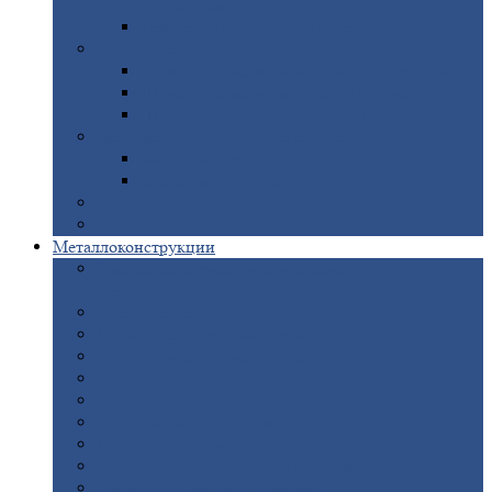
покрытием
Доборные
элементы оцинкованные
Евроштакетник
Штакетник
металлический полукруглый
Штакетник
металлический П-образный
Штакетник
металлический М-образный
Забор
металлический «Еврожалюзи»
Забор
жалюзи — Z
Забор
жалюзи — S
Сантехника
Рельсы
Металлоконструкции
Рамные
конструкции для дорожного
строительства
Быстровозводимые
здания
Металлоконструкции
для мостов
Технологические
металлоконструкции
Козловой
кран
Нестандартные
металлоконструкции
Решетки,
заборы и ограды
Прожекторные
мачты
Изготовление
лестниц из металла
Открытые
крановые эстакады