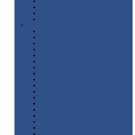
Труба
стальная
Уголок
стальной
Швеллер
Шестигранник
Листовой
прокат
Просечно-вытяжной
лист / ПВЛ
Лист
холоднокатаный
Лист
оцинкованный
Лист
горячекатаный Ст09Г2С
Лист
горячекатаный Ст3
Лист
рифленый: чечевицы
Лист
сталь 10Г2ФБЮ
Лист
сталь 10ХСНД
Лист
сталь 10ХСНД-12
Лист
сталь 12Х1МФ
Лист
сталь 12ХМ
Лист
сталь 16ГС
Лист
сталь 20
Лист
сталь 20К
Лист
сталь 20ЮЧ
Лист
сталь 20Х
Лист
сталь 22К
Лист
сталь 45