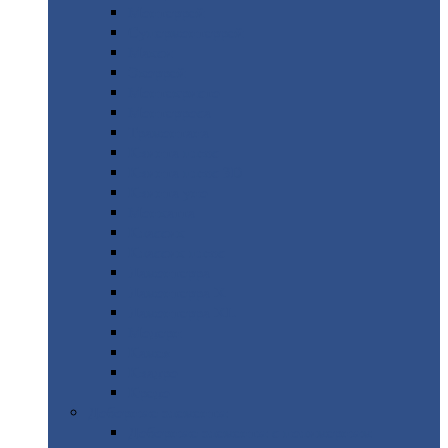
Монтеррей
Супермонтеррей
Макси
Экоррей
Монтекристо
Монтерроса
Трамонтана
Квинта
плюс
Квинта
плюс 3D
Квинта
уно
Монкатта
Классик
Классик
плюс
Ламонтерра
Ламонтерра
X
Ламонтерра
XL
Модерн
Камея
Квадро
Кредо
Доборные
элементы
Доборные
элементы с полимерным