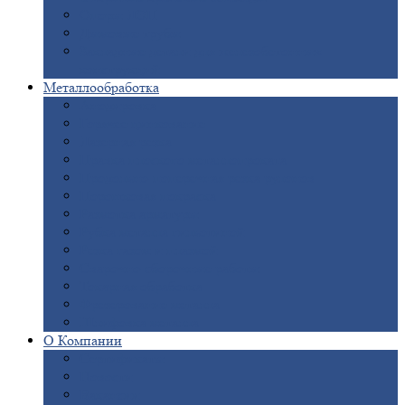
Опоры
ЛЭП
Дымовые
трубы
Закладные
детали для железобетонных
конструкций
Металлообработка
Анодировка
Горячее
цинкование
Лазерная
резка
Правка
плоского металлопроката
Продольно-поперечная
резка рулонов
Порошковая
покраска
Размотка
арматуры
Рубка
металла гильотиной
Резка
газом и плазмой
Сварочно-сборочные
работы
Токарная
обработка
Фрезерование
металла
Шлифовка
металла
О
Компании
Сертификаты
Новости
Вакансии