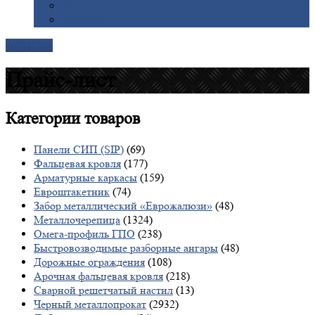
Галерея
Доставка
Контакты
Прайс-лист
Категории
товаров
Панели СИП (SIP)
(69)
Фальцевая кровля
(177)
Арматурные каркасы
(159)
Евроштакетник
(74)
Забор металлический «Еврожалюзи»
(48)
Металлочерепица
(1324)
Омега-профиль ГПО
(238)
Быстровозводимые разборные ангары
(48)
Дорожные ограждения
(108)
Арочная фальцевая кровля
(218)
Сварной решетчатый настил
(13)
Черный металлопрокат
(2932)