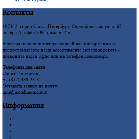
Контакты
197342, город Санкт-Петербург, Сердобольская ул, д. 65
литера А, офис 509а помещ. 2-н
Если вы не нашли интересующей вас информации о
предоставляемом нами ассортименте металлопроката -
позвоните нам в офис или на телефон менеджера.
Телефоны для связи
Санкт-Петербург:
+7 (812) 389-23-81
Оставить заявку на почту:
mm@metallmoment.ru
Информация
Главная
Вакансии
О
Компании
Заводы