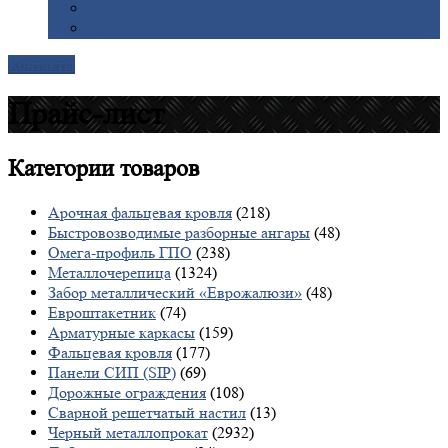
Галерея
Доставка
Контакты
Прайс-лист
Категории
товаров
Арочная фальцевая кровля
(218)
Быстровозводимые разборные ангары
(48)
Омега-профиль ГПО
(238)
Металлочерепица
(1324)
Забор металлический «Еврожалюзи»
(48)
Евроштакетник
(74)
Арматурные каркасы
(159)
Фальцевая кровля
(177)
Панели СИП (SIP)
(69)
Дорожные ограждения
(108)
Сварной решетчатый настил
(13)
Черный металлопрокат
(2932)