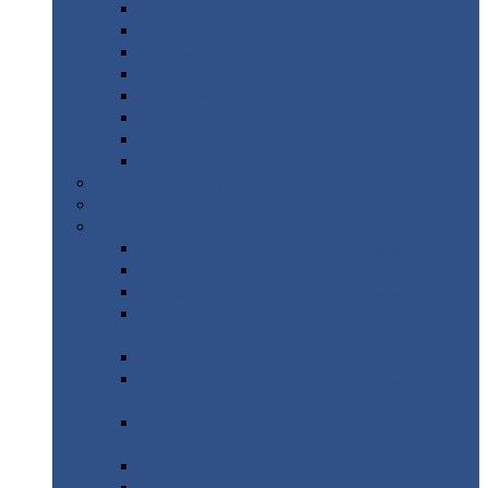
Дорожные
плиты
Каналы
непроходные
Ленточный
фундамент
Лифтовые
шахты
Перемычки
бетонные
Аэродромные
плиты
Фундаментные
блоки
Тепловые
камеры
Авиатехприемка
(РТ приемка)
Арочное
укрытие для конвейеров из профнастила
Профнастил
с нестандартной шириной
Профнастил
с нестандартной шириной С8
Профнастил
с нестандартной шириной С10
Профнастил
с нестандартной шириной СС10
Профнастил
с нестандартной шириной
МП10
Профнастил
с нестандартной шириной С15
Профнастил
с нестандартной шириной
МП18
Профнастил
с нестандартной шириной
МП20
Профнастил
с нестандартной шириной С18