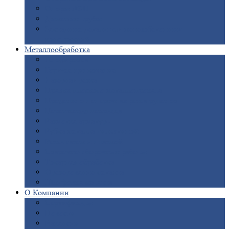
Опоры
ЛЭП
Дымовые
трубы
Закладные
детали для железобетонных
конструкций
Металлообработка
Анодировка
Горячее
цинкование
Лазерная
резка
Правка
плоского металлопроката
Продольно-поперечная
резка рулонов
Порошковая
покраска
Размотка
арматуры
Рубка
металла гильотиной
Резка
газом и плазмой
Сварочно-сборочные
работы
Токарная
обработка
Фрезерование
металла
Шлифовка
металла
О
Компании
Сертификаты
Новости
Вакансии