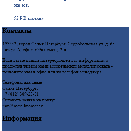
за кг.
52
₽
В корзину
Контакты
197342, город Санкт-Петербург, Сердобольская ул, д. 65
литера А, офис 509а помещ. 2-н
Если вы не нашли интересующей вас информации о
предоставляемом нами ассортименте металлопроката -
позвоните нам в офис или на телефон менеджера.
Телефоны для связи
Санкт-Петербург:
+7 (812) 389-23-81
Оставить заявку на почту:
mm@metallmoment.ru
Информация