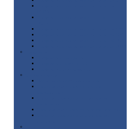
Профнастил
с нестандартной шириной С21
Профнастил
с нестандартной шириной
МП35
Профнастил
с нестандартной шириной
НС35
Профнастил
с нестандартной шириной С44
Профнастил
с нестандартной шириной Н60
Профнастил
с нестандартной шириной Н75
Профнастил
с нестандартной шириной Н114
Профнастил
Профнастил
для крыши
Профнастил
окрашенный
Профнастил
оцинкованный
Сэндвич-панели
Нестандартные
сэндвич панели
С
минераловатным утеплителем (
кровельные )
С
утеплителем из пенополистерола (
кровельные )
С
минераловатным утеплителем ( стеновые )
С
утеплителем из пенополистерола (
стеновые )
Металлочерепица