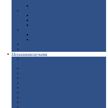
покрытием
Доборные
элементы оцинкованные
Евроштакетник
Штакетник
металлический полукруглый
Штакетник
металлический П-образный
Штакетник
металлический М-образный
Забор
металлический «Еврожалюзи»
Забор
жалюзи — Z
Забор
жалюзи — S
Сантехника
Рельсы
Металлоконструкции
Рамные
конструкции для дорожного
строительства
Быстровозводимые
здания
Металлоконструкции
для мостов
Технологические
металлоконструкции
Козловой
кран
Нестандартные
металлоконструкции
Решетки,
заборы и ограды
Прожекторные
мачты
Изготовление
лестниц из металла
Открытые
крановые эстакады