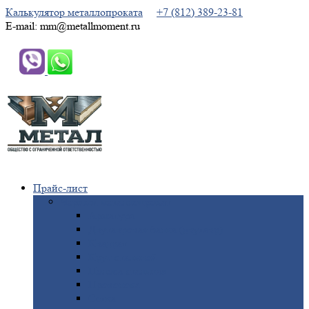
Калькулятор металлопроката
+7 (812) 389-23-81
E-mail: mm@metallmoment.ru
Прайс-лист
Черный
металлопрокат
Арматура
Двутавровая
балка (двутавр)
Квадрат
Круг
стальной
Полоса
стальная
Проволока
Сетка