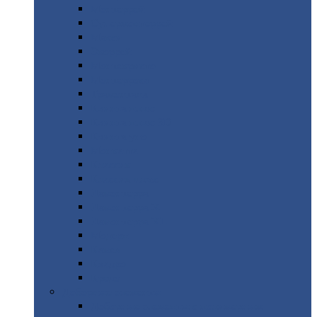
Монтеррей
Супермонтеррей
Макси
Экоррей
Монтекристо
Монтерроса
Трамонтана
Квинта
плюс
Квинта
плюс 3D
Квинта
уно
Монкатта
Классик
Классик
плюс
Ламонтерра
Ламонтерра
X
Ламонтерра
XL
Модерн
Камея
Квадро
Кредо
Доборные
элементы
Доборные
элементы с полимерным