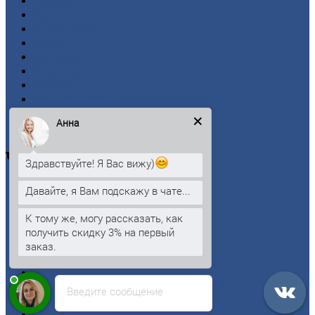
Главная
Вакансии
О
Компании
Заводы
Контакты
Прайс-лист
Новости
Личный
кабинет
Оформление
заказа
Анна
Оплата
Черный
металлопрокат
Здравствуйте! Я Вас вижу)
Арматура
Давайте, я Вам подскажу в чате...
Двутавровая
балка (двутавр)
Квадрат
К тому же, могу рассказать, как
Круг
стальной
получить скидку 3% на первый
Лист
заказ.
Проволока
Рельсы
Сетка
Введите сообщение
Труба