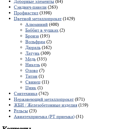
Доборные элементы
(84)
Сэндвич-панели
(263)
Профнастил
(3398)
Цветной металлопрокат
(1429)
Алюминий
(400)
Баббит в чушках
(2)
Бронза
(195)
Вольфрам
(2)
Дюраль
(162)
Латунь
(309)
Медь
(335)
Никель
(4)
Олово
(7)
Титан
(1)
Свинец
(11)
Цинк
(1)
Сантехника
(742)
Нержавеющий металлопрокат
(871)
ЖБИ / Железобетонные изделия
(159)
Рельсы
(23)
Авиатехприемка (РТ приемка)
(31)