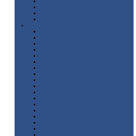
Труба
стальная
Уголок
стальной
Швеллер
Шестигранник
Листовой
прокат
Просечно-вытяжной
лист / ПВЛ
Лист
холоднокатаный
Лист
оцинкованный
Лист
горячекатаный Ст09Г2С
Лист
горячекатаный Ст3
Лист
рифленый: чечевицы
Лист
сталь 10Г2ФБЮ
Лист
сталь 10ХСНД
Лист
сталь 10ХСНД-12
Лист
сталь 12Х1МФ
Лист
сталь 12ХМ
Лист
сталь 16ГС
Лист
сталь 20
Лист
сталь 20К
Лист
сталь 20ЮЧ
Лист
сталь 20Х
Лист
сталь 22К
Лист
сталь 45