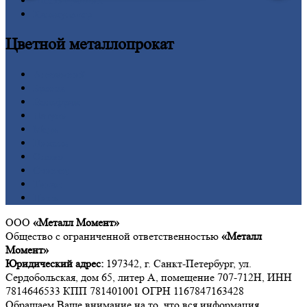
Шестигранник
Калькулятор
Цветной
металлопрокат
Алюминий
Бронза
Вольфрам
Латунь
Медь
Никель
Олово
Свинец
Титан
Цинк
ООО
«Металл Момент»
Общество с ограниченной ответственностью
«Металл
Момент»
Юридический адрес:
197342, г. Санкт-Петербург, ул.
Сердобольская, дом 65, литер А, помещение 707-712Н, ИНН
7814646533 КПП 781401001 ОГРН 1167847163428
Обращаем Ваше внимание на то, что вся информация