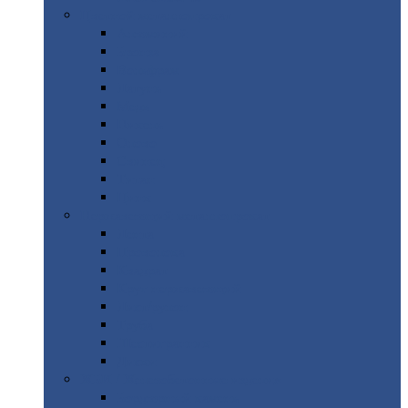
Цветной
металлопрокат
Алюминий
Бронза
Вольфрам
Латунь
Медь
Никель
Олово
Свинец
Титан
Цинк
Нержавеющий
металлопрокат
Лента
Проволока
Квадрат
Круг
нержавеющий
Лист/рулон
Труба
Шестигранник
Диски
ЖБИ
/ Железобетонные изделия
Бордюрный
камень