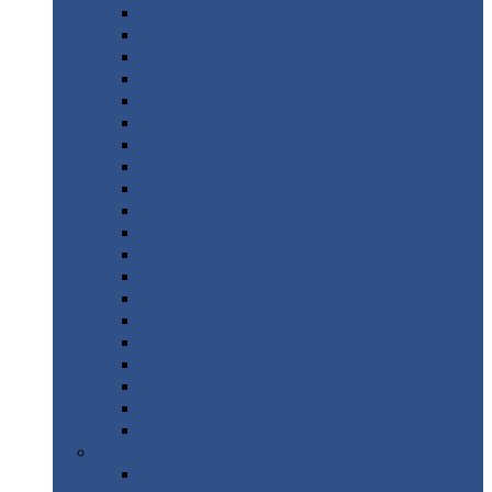
Монтеррей
Супермонтеррей
Макси
Экоррей
Монтекристо
Монтерроса
Трамонтана
Квинта
плюс
Квинта
плюс 3D
Квинта
уно
Монкатта
Классик
Классик
плюс
Ламонтерра
Ламонтерра
X
Ламонтерра
XL
Модерн
Камея
Квадро
Кредо
Доборные
элементы
Доборные
элементы с полимерным