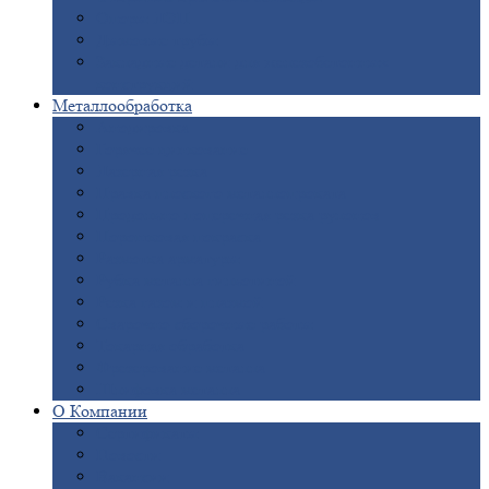
Опоры
ЛЭП
Дымовые
трубы
Закладные
детали для железобетонных
конструкций
Металлообработка
Анодировка
Горячее
цинкование
Лазерная
резка
Правка
плоского металлопроката
Продольно-поперечная
резка рулонов
Порошковая
покраска
Размотка
арматуры
Рубка
металла гильотиной
Резка
газом и плазмой
Сварочно-сборочные
работы
Токарная
обработка
Фрезерование
металла
Шлифовка
металла
О
Компании
Сертификаты
Новости
Вакансии