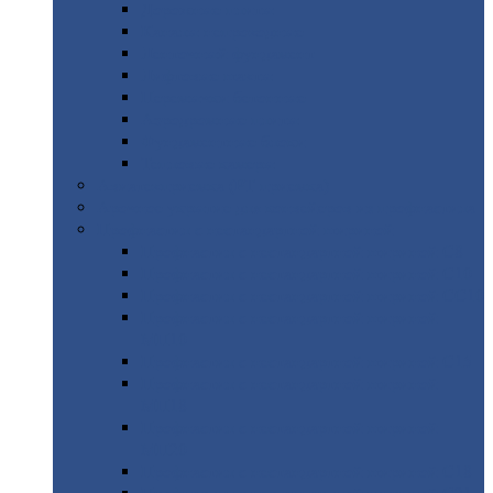
Дорожные
плиты
Каналы
непроходные
Ленточный
фундамент
Лифтовые
шахты
Перемычки
бетонные
Аэродромные
плиты
Фундаментные
блоки
Тепловые
камеры
Авиатехприемка
(РТ приемка)
Арочное
укрытие для конвейеров из профнастила
Профнастил
с нестандартной шириной
Профнастил
с нестандартной шириной С8
Профнастил
с нестандартной шириной С10
Профнастил
с нестандартной шириной СС10
Профнастил
с нестандартной шириной
МП10
Профнастил
с нестандартной шириной С15
Профнастил
с нестандартной шириной
МП18
Профнастил
с нестандартной шириной
МП20
Профнастил
с нестандартной шириной С18