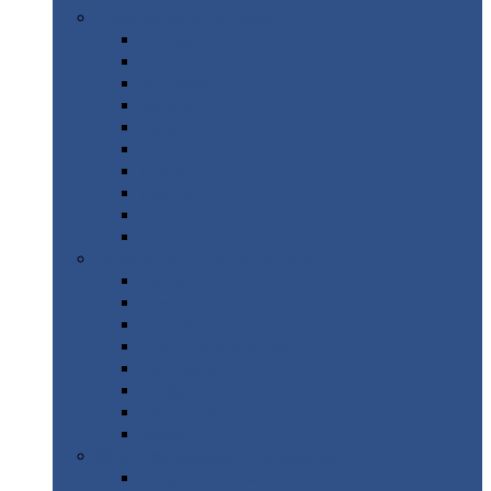
Цветной
металлопрокат
Алюминий
Бронза
Вольфрам
Латунь
Медь
Никель
Олово
Свинец
Титан
Цинк
Нержавеющий
металлопрокат
Лента
Проволока
Квадрат
Круг
нержавеющий
Лист/рулон
Труба
Шестигранник
Диски
ЖБИ
/ Железобетонные изделия
Бордюрный
камень