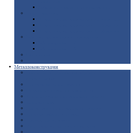
покрытием
Доборные
элементы оцинкованные
Евроштакетник
Штакетник
металлический полукруглый
Штакетник
металлический П-образный
Штакетник
металлический М-образный
Забор
металлический «Еврожалюзи»
Забор
жалюзи — Z
Забор
жалюзи — S
Сантехника
Рельсы
Металлоконструкции
Рамные
конструкции для дорожного
строительства
Быстровозводимые
здания
Металлоконструкции
для мостов
Технологические
металлоконструкции
Козловой
кран
Нестандартные
металлоконструкции
Решетки,
заборы и ограды
Прожекторные
мачты
Изготовление
лестниц из металла
Открытые
крановые эстакады