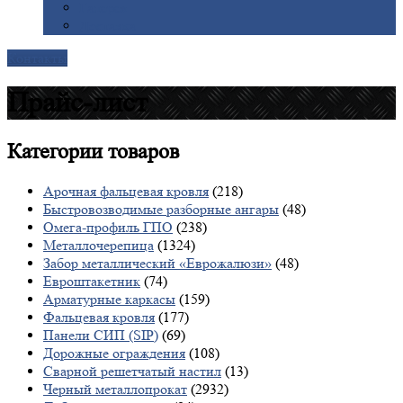
Галерея
Доставка
Контакты
Прайс-лист
Категории
товаров
Арочная фальцевая кровля
(218)
Быстровозводимые разборные ангары
(48)
Омега-профиль ГПО
(238)
Металлочерепица
(1324)
Забор металлический «Еврожалюзи»
(48)
Евроштакетник
(74)
Арматурные каркасы
(159)
Фальцевая кровля
(177)
Панели СИП (SIP)
(69)
Дорожные ограждения
(108)
Сварной решетчатый настил
(13)
Черный металлопрокат
(2932)