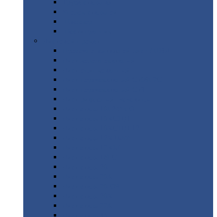
Труба
стальная
Уголок
стальной
Швеллер
Шестигранник
Листовой
прокат
Просечно-вытяжной
лист / ПВЛ
Лист
холоднокатаный
Лист
оцинкованный
Лист
горячекатаный Ст09Г2С
Лист
горячекатаный Ст3
Лист
рифленый: чечевицы
Лист
сталь 10Г2ФБЮ
Лист
сталь 10ХСНД
Лист
сталь 10ХСНД-12
Лист
сталь 12Х1МФ
Лист
сталь 12ХМ
Лист
сталь 16ГС
Лист
сталь 20
Лист
сталь 20К
Лист
сталь 20ЮЧ
Лист
сталь 20Х
Лист
сталь 22К
Лист
сталь 45