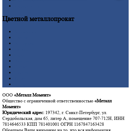
Шестигранник
Калькулятор
Цветной
металлопрокат
Алюминий
Бронза
Вольфрам
Латунь
Медь
Никель
Олово
Свинец
Титан
Цинк
ООО
«Металл Момент»
Общество с ограниченной ответственностью
«Металл
Момент»
Юридический адрес:
197342, г. Санкт-Петербург, ул.
Сердобольская, дом 65, литер А, помещение 707-712Н, ИНН
7814646533 КПП 781401001 ОГРН 1167847163428
Обращаем Ваше внимание на то, что вся информация