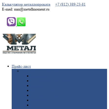
Калькулятор металлопроката
+7 (812) 389-23-81
E-mail: mm@metallmoment.ru
Прайс-лист
Черный
металлопрокат
Арматура
Двутавровая
балка (двутавр)
Квадрат
Круг
стальной
Полоса
стальная
Проволока
Сетка