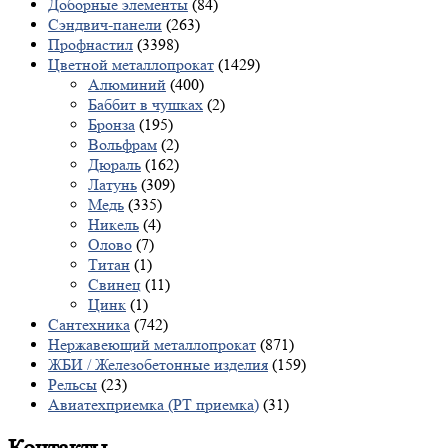
Доборные элементы
(84)
Сэндвич-панели
(263)
Профнастил
(3398)
Цветной металлопрокат
(1429)
Алюминий
(400)
Баббит в чушках
(2)
Бронза
(195)
Вольфрам
(2)
Дюраль
(162)
Латунь
(309)
Медь
(335)
Никель
(4)
Олово
(7)
Титан
(1)
Свинец
(11)
Цинк
(1)
Сантехника
(742)
Нержавеющий металлопрокат
(871)
ЖБИ / Железобетонные изделия
(159)
Рельсы
(23)
Авиатехприемка (РТ приемка)
(31)