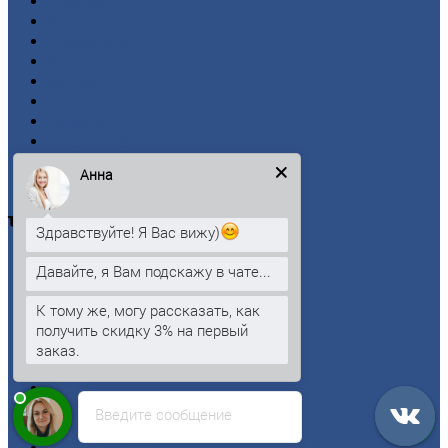
Главная
Вакансии
О
Компании
Заводы
Контакты
Прайс-лист
Новости
Личный
кабинет
Оформление
заказа
Анна
Оплата
Черный
металлопрокат
Здравствуйте! Я Вас вижу)
Арматура
Давайте, я Вам подскажу в чате...
Двутавровая
балка (двутавр)
Квадрат
К тому же, могу рассказать, как
Круг
стальной
получить скидку 3% на первый
Лист
заказ.
Проволока
Рельсы
Сетка
Введите сообщение
Труба