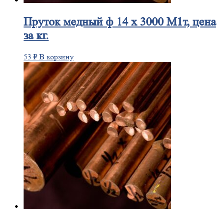
Пруток
медный ф 14 х 3000 М1т, цена
за кг.
53
₽
В корзину