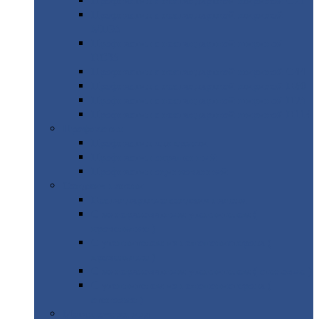
Профнастил
с нестандартной шириной С21
Профнастил
с нестандартной шириной
МП35
Профнастил
с нестандартной шириной
НС35
Профнастил
с нестандартной шириной С44
Профнастил
с нестандартной шириной Н60
Профнастил
с нестандартной шириной Н75
Профнастил
с нестандартной шириной Н114
Профнастил
Профнастил
для крыши
Профнастил
окрашенный
Профнастил
оцинкованный
Сэндвич-панели
Нестандартные
сэндвич панели
С
минераловатным утеплителем (
кровельные )
С
утеплителем из пенополистерола (
кровельные )
С
минераловатным утеплителем ( стеновые )
С
утеплителем из пенополистерола (
стеновые )
Металлочерепица