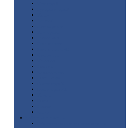
Монтеррей
Супермонтеррей
Макси
Экоррей
Монтекристо
Монтерроса
Трамонтана
Квинта
плюс
Квинта
плюс 3D
Квинта
уно
Монкатта
Классик
Классик
плюс
Ламонтерра
Ламонтерра
X
Ламонтерра
XL
Модерн
Камея
Квадро
Кредо
Доборные
элементы
Доборные
элементы с полимерным