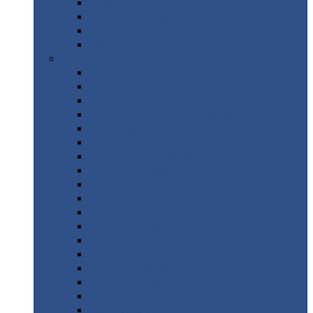
Труба
стальная
Уголок
стальной
Швеллер
Шестигранник
Листовой
прокат
Просечно-вытяжной
лист / ПВЛ
Лист
холоднокатаный
Лист
оцинкованный
Лист
горячекатаный Ст09Г2С
Лист
горячекатаный Ст3
Лист
рифленый: чечевицы
Лист
сталь 10Г2ФБЮ
Лист
сталь 10ХСНД
Лист
сталь 10ХСНД-12
Лист
сталь 12Х1МФ
Лист
сталь 12ХМ
Лист
сталь 16ГС
Лист
сталь 20
Лист
сталь 20К
Лист
сталь 20ЮЧ
Лист
сталь 20Х
Лист
сталь 22К
Лист
сталь 45