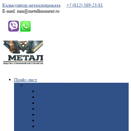
Калькулятор металлопроката
+7 (812) 389-23-81
E-mail: mm@metallmoment.ru
Прайс-лист
Черный
металлопрокат
Арматура
Двутавровая
балка (двутавр)
Квадрат
Круг
стальной
Полоса
стальная
Проволока
Сетка