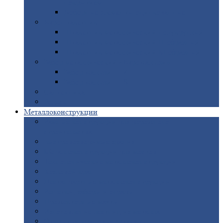
покрытием
Доборные
элементы оцинкованные
Евроштакетник
Штакетник
металлический полукруглый
Штакетник
металлический П-образный
Штакетник
металлический М-образный
Забор
металлический «Еврожалюзи»
Забор
жалюзи — Z
Забор
жалюзи — S
Сантехника
Рельсы
Металлоконструкции
Рамные
конструкции для дорожного
строительства
Быстровозводимые
здания
Металлоконструкции
для мостов
Технологические
металлоконструкции
Козловой
кран
Нестандартные
металлоконструкции
Решетки,
заборы и ограды
Прожекторные
мачты
Изготовление
лестниц из металла
Открытые
крановые эстакады