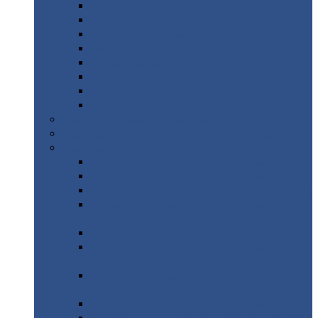
Дорожные
плиты
Каналы
непроходные
Ленточный
фундамент
Лифтовые
шахты
Перемычки
бетонные
Аэродромные
плиты
Фундаментные
блоки
Тепловые
камеры
Авиатехприемка
(РТ приемка)
Арочное
укрытие для конвейеров из профнастила
Профнастил
с нестандартной шириной
Профнастил
с нестандартной шириной С8
Профнастил
с нестандартной шириной С10
Профнастил
с нестандартной шириной СС10
Профнастил
с нестандартной шириной
МП10
Профнастил
с нестандартной шириной С15
Профнастил
с нестандартной шириной
МП18
Профнастил
с нестандартной шириной
МП20
Профнастил
с нестандартной шириной С18