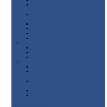
Профнастил
с нестандартной шириной С21
Профнастил
с нестандартной шириной
МП35
Профнастил
с нестандартной шириной
НС35
Профнастил
с нестандартной шириной С44
Профнастил
с нестандартной шириной Н60
Профнастил
с нестандартной шириной Н75
Профнастил
с нестандартной шириной Н114
Профнастил
Профнастил
для крыши
Профнастил
окрашенный
Профнастил
оцинкованный
Сэндвич-панели
Нестандартные
сэндвич панели
С
минераловатным утеплителем (
кровельные )
С
утеплителем из пенополистерола (
кровельные )
С
минераловатным утеплителем ( стеновые )
С
утеплителем из пенополистерола (
стеновые )
Металлочерепица