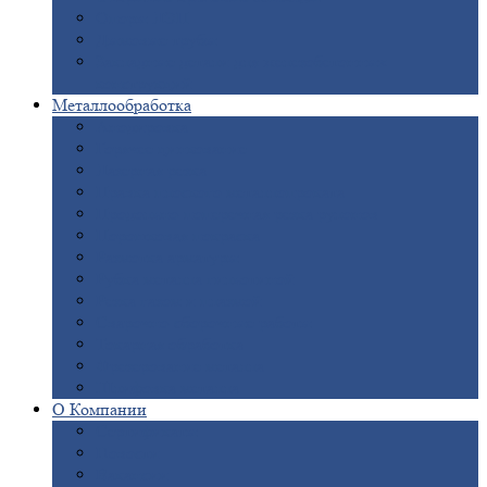
Опоры
ЛЭП
Дымовые
трубы
Закладные
детали для железобетонных
конструкций
Металлообработка
Анодировка
Горячее
цинкование
Лазерная
резка
Правка
плоского металлопроката
Продольно-поперечная
резка рулонов
Порошковая
покраска
Размотка
арматуры
Рубка
металла гильотиной
Резка
газом и плазмой
Сварочно-сборочные
работы
Токарная
обработка
Фрезерование
металла
Шлифовка
металла
О
Компании
Сертификаты
Новости
Вакансии