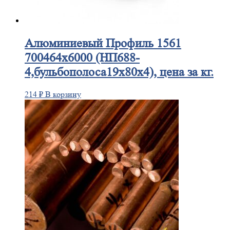
Алюминиевый
Профиль 1561
700464х6000 (НП688-
4,бульбополоса19х80х4), цена за кг.
214
₽
В корзину