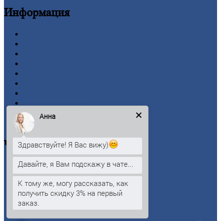
Информация
Главная
Вакансии
О
Компании
Заводы
Контакты
Прайс-лист
Новости
Личный
кабинет
Оформление
заказа
Анна
Оплата
Черный
металлопрокат
Здравствуйте! Я Вас вижу)
Давайте, я Вам подскажу в чате...
Арматура
Двутавровая
балка (двутавр)
К тому же, могу рассказать, как
Квадрат
получить скидку 3% на первый
Круг
стальной
заказ.
Лист
Проволока