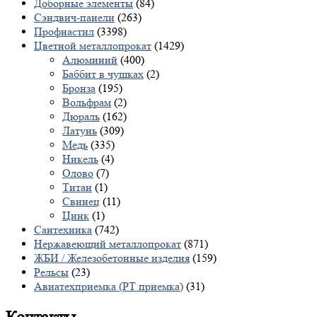
Доборные элементы
(84)
Сэндвич-панели
(263)
Профнастил
(3398)
Цветной металлопрокат
(1429)
Алюминий
(400)
Баббит в чушках
(2)
Бронза
(195)
Вольфрам
(2)
Дюраль
(162)
Латунь
(309)
Медь
(335)
Никель
(4)
Олово
(7)
Титан
(1)
Свинец
(11)
Цинк
(1)
Сантехника
(742)
Нержавеющий металлопрокат
(871)
ЖБИ / Железобетонные изделия
(159)
Рельсы
(23)
Авиатехприемка (РТ приемка)
(31)