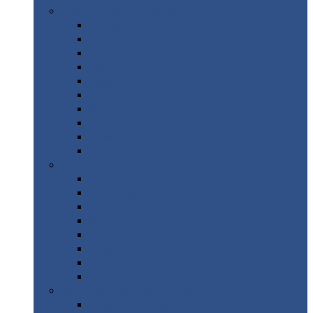
Цветной
металлопрокат
Алюминий
Бронза
Вольфрам
Латунь
Медь
Никель
Олово
Свинец
Титан
Цинк
Нержавеющий
металлопрокат
Лента
Проволока
Квадрат
Круг
нержавеющий
Лист/рулон
Труба
Шестигранник
Диски
ЖБИ
/ Железобетонные изделия
Бордюрный
камень