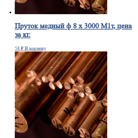
Пруток
медный ф 8 х 3000 М1т, цена
за кг.
58
₽
В корзину