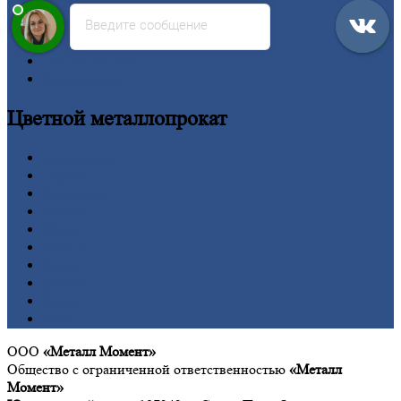
Рельсы
Введите сообщение
Сетка
Труба
Шестигранник
Калькулятор
Цветной
металлопрокат
Алюминий
Бронза
Вольфрам
Латунь
Медь
Никель
Олово
Свинец
Титан
Цинк
ООО
«Металл Момент»
Общество с ограниченной ответственностью
«Металл
Момент»