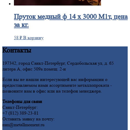
Пруток
медный ф 14 х 3000 М1т, цена
за кг.
58
₽
В корзину
Контакты
197342, город Санкт-Петербург, Сердобольская ул, д. 65
литера А, офис 509а помещ. 2-н
Если вы не нашли интересующей вас информации о
предоставляемом нами ассортименте металлопроката -
позвоните нам в офис или на телефон менеджера.
Телефоны для связи
Санкт-Петербург:
+7 (812) 389-23-81
Оставить заявку на почту:
mm@metallmoment.ru