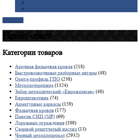
Галерея
Доставка
Контакты
Прайс-лист
Категории
товаров
Арочная фальцевая кровля
(218)
Быстровозводимые разборные ангары
(48)
Омега-профиль ГПО
(238)
Металлочерепица
(1324)
Забор металлический «Еврожалюзи»
(48)
Евроштакетник
(74)
Арматурные каркасы
(159)
Фальцевая кровля
(177)
Панели СИП (SIP)
(69)
Дорожные ограждения
(108)
Сварной решетчатый настил
(13)
Черный металлопрокат
(2932)