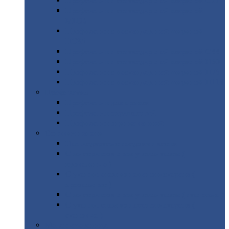
Профнастил
с нестандартной шириной С21
Профнастил
с нестандартной шириной
МП35
Профнастил
с нестандартной шириной
НС35
Профнастил
с нестандартной шириной С44
Профнастил
с нестандартной шириной Н60
Профнастил
с нестандартной шириной Н75
Профнастил
с нестандартной шириной Н114
Профнастил
Профнастил
для крыши
Профнастил
окрашенный
Профнастил
оцинкованный
Сэндвич-панели
Нестандартные
сэндвич панели
С
минераловатным утеплителем (
кровельные )
С
утеплителем из пенополистерола (
кровельные )
С
минераловатным утеплителем ( стеновые )
С
утеплителем из пенополистерола (
стеновые )
Металлочерепица