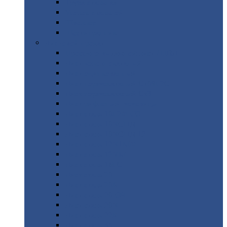
Труба
стальная
Уголок
стальной
Швеллер
Шестигранник
Листовой
прокат
Просечно-вытяжной
лист / ПВЛ
Лист
холоднокатаный
Лист
оцинкованный
Лист
горячекатаный Ст09Г2С
Лист
горячекатаный Ст3
Лист
рифленый: чечевицы
Лист
сталь 10Г2ФБЮ
Лист
сталь 10ХСНД
Лист
сталь 10ХСНД-12
Лист
сталь 12Х1МФ
Лист
сталь 12ХМ
Лист
сталь 16ГС
Лист
сталь 20
Лист
сталь 20К
Лист
сталь 20ЮЧ
Лист
сталь 20Х
Лист
сталь 22К
Лист
сталь 45