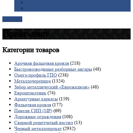
Галерея
Доставка
Контакты
Прайс-лист
Категории
товаров
Арочная фальцевая кровля
(218)
Быстровозводимые разборные ангары
(48)
Омега-профиль ГПО
(238)
Металлочерепица
(1324)
Забор металлический «Еврожалюзи»
(48)
Евроштакетник
(74)
Арматурные каркасы
(159)
Фальцевая кровля
(177)
Панели СИП (SIP)
(69)
Дорожные ограждения
(108)
Сварной решетчатый настил
(13)
Черный металлопрокат
(2932)