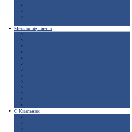
Опоры
ЛЭП
Дымовые
трубы
Закладные
детали для железобетонных
конструкций
Металлообработка
Анодировка
Горячее
цинкование
Лазерная
резка
Правка
плоского металлопроката
Продольно-поперечная
резка рулонов
Порошковая
покраска
Размотка
арматуры
Рубка
металла гильотиной
Резка
газом и плазмой
Сварочно-сборочные
работы
Токарная
обработка
Фрезерование
металла
Шлифовка
металла
О
Компании
Сертификаты
Новости
Вакансии