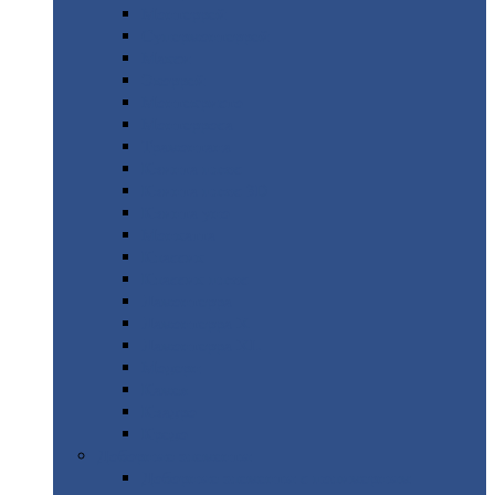
Монтеррей
Супермонтеррей
Макси
Экоррей
Монтекристо
Монтерроса
Трамонтана
Квинта
плюс
Квинта
плюс 3D
Квинта
уно
Монкатта
Классик
Классик
плюс
Ламонтерра
Ламонтерра
X
Ламонтерра
XL
Модерн
Камея
Квадро
Кредо
Доборные
элементы
Доборные
элементы с полимерным