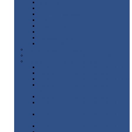
Дорожные
плиты
Каналы
непроходные
Ленточный
фундамент
Лифтовые
шахты
Перемычки
бетонные
Аэродромные
плиты
Фундаментные
блоки
Тепловые
камеры
Авиатехприемка
(РТ приемка)
Арочное
укрытие для конвейеров из профнастила
Профнастил
с нестандартной шириной
Профнастил
с нестандартной шириной С8
Профнастил
с нестандартной шириной С10
Профнастил
с нестандартной шириной СС10
Профнастил
с нестандартной шириной
МП10
Профнастил
с нестандартной шириной С15
Профнастил
с нестандартной шириной
МП18
Профнастил
с нестандартной шириной
МП20
Профнастил
с нестандартной шириной С18