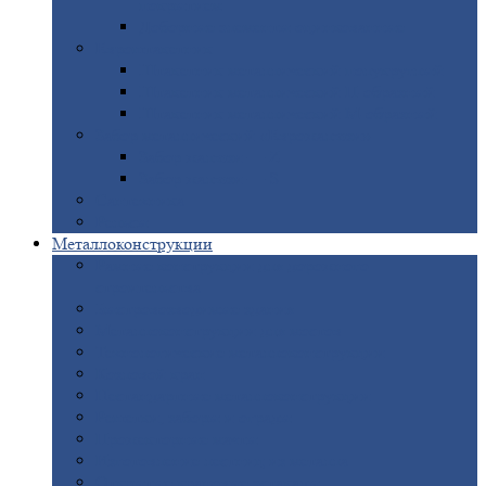
покрытием
Доборные
элементы оцинкованные
Евроштакетник
Штакетник
металлический полукруглый
Штакетник
металлический П-образный
Штакетник
металлический М-образный
Забор
металлический «Еврожалюзи»
Забор
жалюзи — Z
Забор
жалюзи — S
Сантехника
Рельсы
Металлоконструкции
Рамные
конструкции для дорожного
строительства
Быстровозводимые
здания
Металлоконструкции
для мостов
Технологические
металлоконструкции
Козловой
кран
Нестандартные
металлоконструкции
Решетки,
заборы и ограды
Прожекторные
мачты
Изготовление
лестниц из металла
Открытые
крановые эстакады