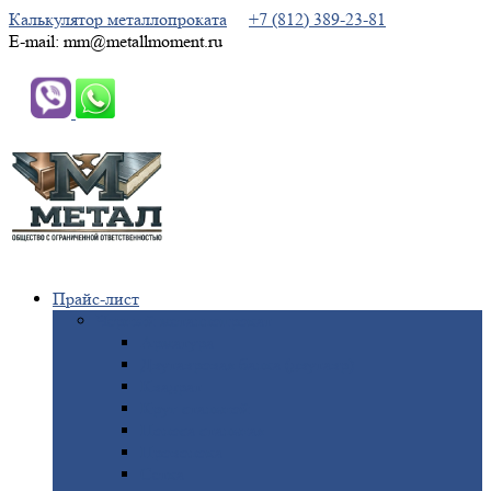
Калькулятор металлопроката
+7 (812) 389-23-81
E-mail: mm@metallmoment.ru
Прайс-лист
Черный
металлопрокат
Арматура
Двутавровая
балка (двутавр)
Квадрат
Круг
стальной
Полоса
стальная
Проволока
Сетка