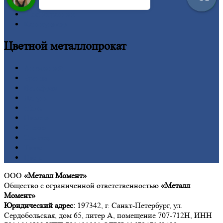
Труба
Шестигранник
Калькулятор
Цветной
металлопрокат
Алюминий
Бронза
Вольфрам
Латунь
Медь
Никель
Олово
Свинец
Титан
Цинк
ООО
«Металл Момент»
Общество с ограниченной ответственностью
«Металл
Момент»
Юридический адрес:
197342, г. Санкт-Петербург, ул.
Сердобольская, дом 65, литер А, помещение 707-712Н, ИНН