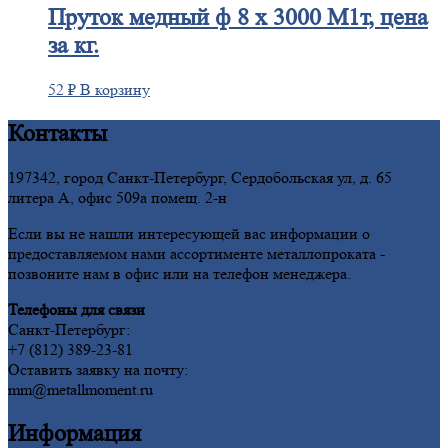
Пруток
медный ф 8 х 3000 М1т, цена
за кг.
52
₽
В корзину
Контакты
197342, город Санкт-Петербург, Сердобольская ул, д. 65
литера А, офис 509а помещ. 2-н
Если вы не нашли интересующей вас информации о
предоставляемом нами ассортименте металлопроката -
позвоните нам в офис или на телефон менеджера.
Телефоны для связи
Санкт-Петербург:
+7 (812) 389-23-81
Оставить заявку на почту:
mm@metallmoment.ru
Информация