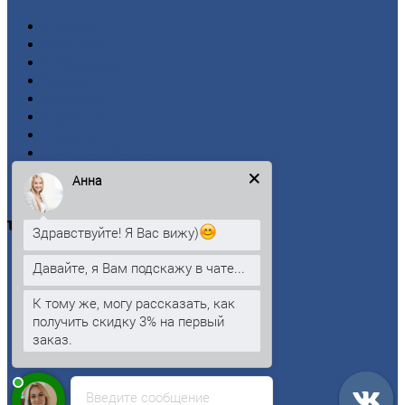
Главная
Вакансии
О
Компании
Заводы
Контакты
Прайс-лист
Новости
Личный
кабинет
Оформление
заказа
Анна
Оплата
Черный
металлопрокат
Здравствуйте! Я Вас вижу)
Давайте, я Вам подскажу в чате...
Арматура
Двутавровая
балка (двутавр)
К тому же, могу рассказать, как
Квадрат
получить скидку 3% на первый
Круг
стальной
заказ.
Лист
Проволока
Рельсы
Сетка
Введите сообщение