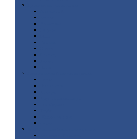
Цветной
металлопрокат
Алюминий
Бронза
Вольфрам
Латунь
Медь
Никель
Олово
Свинец
Титан
Цинк
Нержавеющий
металлопрокат
Лента
Проволока
Квадрат
Круг
нержавеющий
Лист/рулон
Труба
Шестигранник
Диски
ЖБИ
/ Железобетонные изделия
Бордюрный
камень