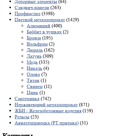
Доборные элементы
(84)
Сэндвич-панели
(263)
Профнастил
(3398)
Цветной металлопрокат
(1429)
Алюминий
(400)
Баббит в чушках
(2)
Бронза
(195)
Вольфрам
(2)
Дюраль
(162)
Латунь
(309)
Медь
(335)
Никель
(4)
Олово
(7)
Титан
(1)
Свинец
(11)
Цинк
(1)
Сантехника
(742)
Нержавеющий металлопрокат
(871)
ЖБИ / Железобетонные изделия
(159)
Рельсы
(23)
Авиатехприемка (РТ приемка)
(31)