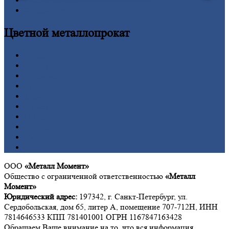
Шестигранник
Калькулятор
Цветной
металлопрокат
Алюминий
Бронза
Вольфрам
Латунь
Медь
Никель
Олово
Свинец
Титан
Цинк
ООО
«Металл Момент»
Общество с ограниченной ответственностью
«Металл
Момент»
Юридический адрес:
197342, г. Санкт-Петербург, ул.
Сердобольская, дом 65, литер А, помещение 707-712Н, ИНН
7814646533 КПП 781401001 ОГРН 1167847163428
Обращаем Ваше внимание на то, что вся информация