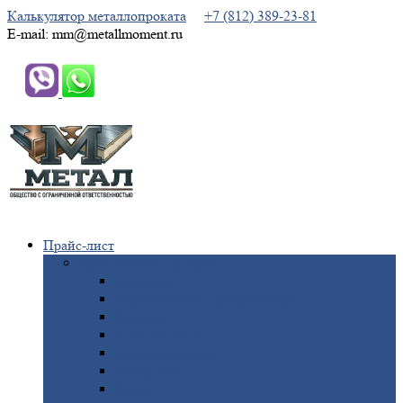
Калькулятор металлопроката
+7 (812) 389-23-81
E-mail: mm@metallmoment.ru
Прайс-лист
Черный
металлопрокат
Арматура
Двутавровая
балка (двутавр)
Квадрат
Круг
стальной
Полоса
стальная
Проволока
Сетка