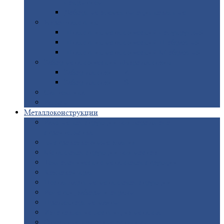
покрытием
Доборные
элементы оцинкованные
Евроштакетник
Штакетник
металлический полукруглый
Штакетник
металлический П-образный
Штакетник
металлический М-образный
Забор
металлический «Еврожалюзи»
Забор
жалюзи — Z
Забор
жалюзи — S
Сантехника
Рельсы
Металлоконструкции
Рамные
конструкции для дорожного
строительства
Быстровозводимые
здания
Металлоконструкции
для мостов
Технологические
металлоконструкции
Козловой
кран
Нестандартные
металлоконструкции
Решетки,
заборы и ограды
Прожекторные
мачты
Изготовление
лестниц из металла
Открытые
крановые эстакады