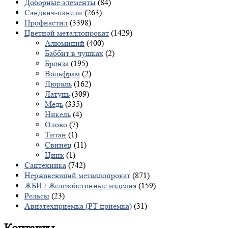
Доборные элементы
(84)
Сэндвич-панели
(263)
Профнастил
(3398)
Цветной металлопрокат
(1429)
Алюминий
(400)
Баббит в чушках
(2)
Бронза
(195)
Вольфрам
(2)
Дюраль
(162)
Латунь
(309)
Медь
(335)
Никель
(4)
Олово
(7)
Титан
(1)
Свинец
(11)
Цинк
(1)
Сантехника
(742)
Нержавеющий металлопрокат
(871)
ЖБИ / Железобетонные изделия
(159)
Рельсы
(23)
Авиатехприемка (РТ приемка)
(31)