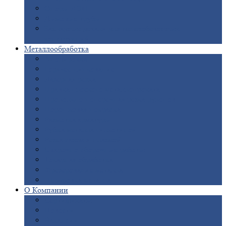
Опоры
ЛЭП
Дымовые
трубы
Закладные
детали для железобетонных
конструкций
Металлообработка
Анодировка
Горячее
цинкование
Лазерная
резка
Правка
плоского металлопроката
Продольно-поперечная
резка рулонов
Порошковая
покраска
Размотка
арматуры
Рубка
металла гильотиной
Резка
газом и плазмой
Сварочно-сборочные
работы
Токарная
обработка
Фрезерование
металла
Шлифовка
металла
О
Компании
Сертификаты
Новости
Вакансии