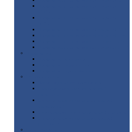
Профнастил
с нестандартной шириной С21
Профнастил
с нестандартной шириной
МП35
Профнастил
с нестандартной шириной
НС35
Профнастил
с нестандартной шириной С44
Профнастил
с нестандартной шириной Н60
Профнастил
с нестандартной шириной Н75
Профнастил
с нестандартной шириной Н114
Профнастил
Профнастил
для крыши
Профнастил
окрашенный
Профнастил
оцинкованный
Сэндвич-панели
Нестандартные
сэндвич панели
С
минераловатным утеплителем (
кровельные )
С
утеплителем из пенополистерола (
кровельные )
С
минераловатным утеплителем ( стеновые )
С
утеплителем из пенополистерола (
стеновые )
Металлочерепица