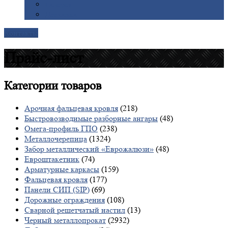
Галерея
Доставка
Контакты
Прайс-лист
Категории
товаров
Арочная фальцевая кровля
(218)
Быстровозводимые разборные ангары
(48)
Омега-профиль ГПО
(238)
Металлочерепица
(1324)
Забор металлический «Еврожалюзи»
(48)
Евроштакетник
(74)
Арматурные каркасы
(159)
Фальцевая кровля
(177)
Панели СИП (SIP)
(69)
Дорожные ограждения
(108)
Сварной решетчатый настил
(13)
Черный металлопрокат
(2932)