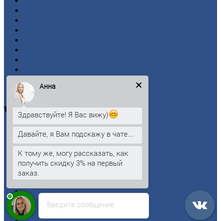
Главная
Вакансии
О
Компании
Заводы
Контакты
Прайс-лист
Новости
Личный
кабинет
Оформление
заказа
Анна
Оплата
Черный
металлопрокат
Здравствуйте! Я Вас вижу)
Арматура
Давайте, я Вам подскажу в чате...
Двутавровая
балка (двутавр)
Квадрат
К тому же, могу рассказать, как
Круг
стальной
получить скидку 3% на первый
Лист
заказ.
Проволока
Рельсы
Сетка
Введите сообщение
Труба