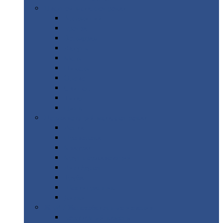
Цветной
металлопрокат
Алюминий
Бронза
Вольфрам
Латунь
Медь
Никель
Олово
Свинец
Титан
Цинк
Нержавеющий
металлопрокат
Лента
Проволока
Квадрат
Круг
нержавеющий
Лист/рулон
Труба
Шестигранник
Диски
ЖБИ
/ Железобетонные изделия
Бордюрный
камень