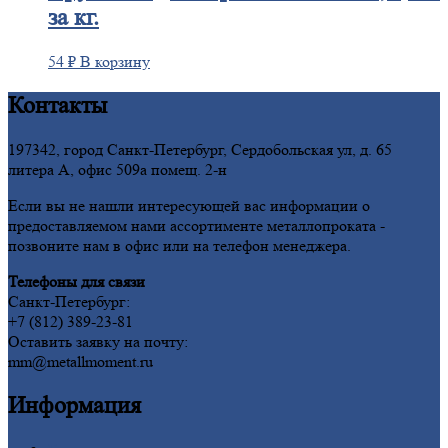
за кг.
54
₽
В корзину
Контакты
197342, город Санкт-Петербург, Сердобольская ул, д. 65
литера А, офис 509а помещ. 2-н
Если вы не нашли интересующей вас информации о
предоставляемом нами ассортименте металлопроката -
позвоните нам в офис или на телефон менеджера.
Телефоны для связи
Санкт-Петербург:
+7 (812) 389-23-81
Оставить заявку на почту:
mm@metallmoment.ru
Информация