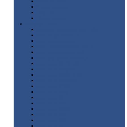
Труба
стальная
Уголок
стальной
Швеллер
Шестигранник
Листовой
прокат
Просечно-вытяжной
лист / ПВЛ
Лист
холоднокатаный
Лист
оцинкованный
Лист
горячекатаный Ст09Г2С
Лист
горячекатаный Ст3
Лист
рифленый: чечевицы
Лист
сталь 10Г2ФБЮ
Лист
сталь 10ХСНД
Лист
сталь 10ХСНД-12
Лист
сталь 12Х1МФ
Лист
сталь 12ХМ
Лист
сталь 16ГС
Лист
сталь 20
Лист
сталь 20К
Лист
сталь 20ЮЧ
Лист
сталь 20Х
Лист
сталь 22К
Лист
сталь 45