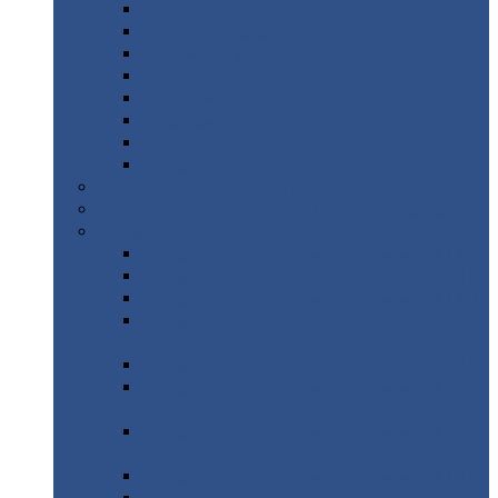
Дорожные
плиты
Каналы
непроходные
Ленточный
фундамент
Лифтовые
шахты
Перемычки
бетонные
Аэродромные
плиты
Фундаментные
блоки
Тепловые
камеры
Авиатехприемка
(РТ приемка)
Арочное
укрытие для конвейеров из профнастила
Профнастил
с нестандартной шириной
Профнастил
с нестандартной шириной С8
Профнастил
с нестандартной шириной С10
Профнастил
с нестандартной шириной СС10
Профнастил
с нестандартной шириной
МП10
Профнастил
с нестандартной шириной С15
Профнастил
с нестандартной шириной
МП18
Профнастил
с нестандартной шириной
МП20
Профнастил
с нестандартной шириной С18