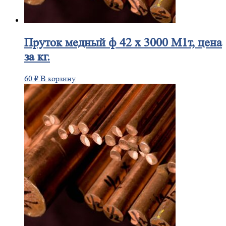
Пруток
медный ф 42 х 3000 М1т, цена
за кг.
60
₽
В корзину