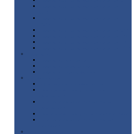
Профнастил
с нестандартной шириной С21
Профнастил
с нестандартной шириной
МП35
Профнастил
с нестандартной шириной
НС35
Профнастил
с нестандартной шириной С44
Профнастил
с нестандартной шириной Н60
Профнастил
с нестандартной шириной Н75
Профнастил
с нестандартной шириной Н114
Профнастил
Профнастил
для крыши
Профнастил
окрашенный
Профнастил
оцинкованный
Сэндвич-панели
Нестандартные
сэндвич панели
С
минераловатным утеплителем (
кровельные )
С
утеплителем из пенополистерола (
кровельные )
С
минераловатным утеплителем ( стеновые )
С
утеплителем из пенополистерола (
стеновые )
Металлочерепица