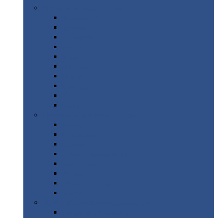
Цветной
металлопрокат
Алюминий
Бронза
Вольфрам
Латунь
Медь
Никель
Олово
Свинец
Титан
Цинк
Нержавеющий
металлопрокат
Лента
Проволока
Квадрат
Круг
нержавеющий
Лист/рулон
Труба
Шестигранник
Диски
ЖБИ
/ Железобетонные изделия
Бордюрный
камень