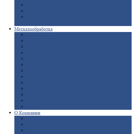
Опоры
ЛЭП
Дымовые
трубы
Закладные
детали для железобетонных
конструкций
Металлообработка
Анодировка
Горячее
цинкование
Лазерная
резка
Правка
плоского металлопроката
Продольно-поперечная
резка рулонов
Порошковая
покраска
Размотка
арматуры
Рубка
металла гильотиной
Резка
газом и плазмой
Сварочно-сборочные
работы
Токарная
обработка
Фрезерование
металла
Шлифовка
металла
О
Компании
Сертификаты
Новости
Вакансии