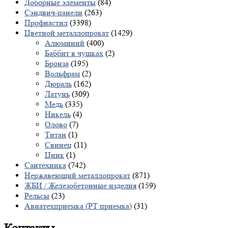
Доборные элементы
(84)
Сэндвич-панели
(263)
Профнастил
(3398)
Цветной металлопрокат
(1429)
Алюминий
(400)
Баббит в чушках
(2)
Бронза
(195)
Вольфрам
(2)
Дюраль
(162)
Латунь
(309)
Медь
(335)
Никель
(4)
Олово
(7)
Титан
(1)
Свинец
(11)
Цинк
(1)
Сантехника
(742)
Нержавеющий металлопрокат
(871)
ЖБИ / Железобетонные изделия
(159)
Рельсы
(23)
Авиатехприемка (РТ приемка)
(31)