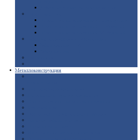
покрытием
Доборные
элементы оцинкованные
Евроштакетник
Штакетник
металлический полукруглый
Штакетник
металлический П-образный
Штакетник
металлический М-образный
Забор
металлический «Еврожалюзи»
Забор
жалюзи — Z
Забор
жалюзи — S
Сантехника
Рельсы
Металлоконструкции
Рамные
конструкции для дорожного
строительства
Быстровозводимые
здания
Металлоконструкции
для мостов
Технологические
металлоконструкции
Козловой
кран
Нестандартные
металлоконструкции
Решетки,
заборы и ограды
Прожекторные
мачты
Изготовление
лестниц из металла
Открытые
крановые эстакады