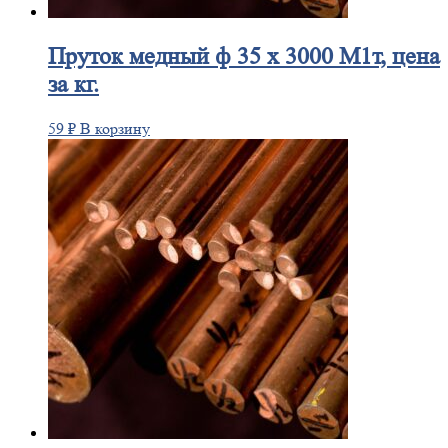
Пруток
медный ф 35 х 3000 М1т, цена
за кг.
59
₽
В корзину