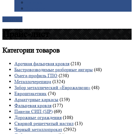
Галерея
Доставка
Контакты
Прайс-лист
Категории
товаров
Арочная фальцевая кровля
(218)
Быстровозводимые разборные ангары
(48)
Омега-профиль ГПО
(238)
Металлочерепица
(1324)
Забор металлический «Еврожалюзи»
(48)
Евроштакетник
(74)
Арматурные каркасы
(159)
Фальцевая кровля
(177)
Панели СИП (SIP)
(69)
Дорожные ограждения
(108)
Сварной решетчатый настил
(13)
Черный металлопрокат
(2932)