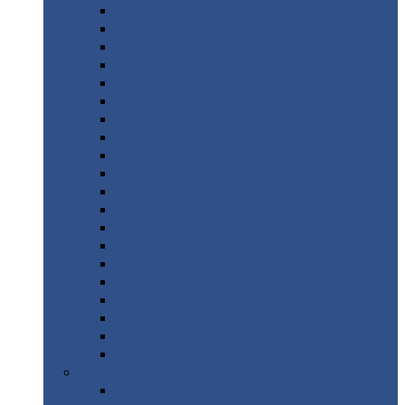
Монтеррей
Супермонтеррей
Макси
Экоррей
Монтекристо
Монтерроса
Трамонтана
Квинта
плюс
Квинта
плюс 3D
Квинта
уно
Монкатта
Классик
Классик
плюс
Ламонтерра
Ламонтерра
X
Ламонтерра
XL
Модерн
Камея
Квадро
Кредо
Доборные
элементы
Доборные
элементы с полимерным