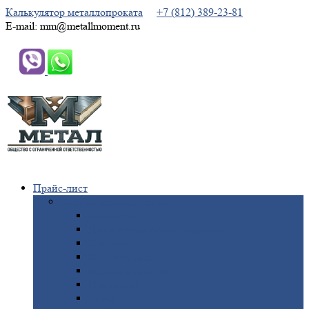
Калькулятор металлопроката
+7 (812) 389-23-81
E-mail: mm@metallmoment.ru
Прайс-лист
Черный
металлопрокат
Арматура
Двутавровая
балка (двутавр)
Квадрат
Круг
стальной
Полоса
стальная
Проволока
Сетка