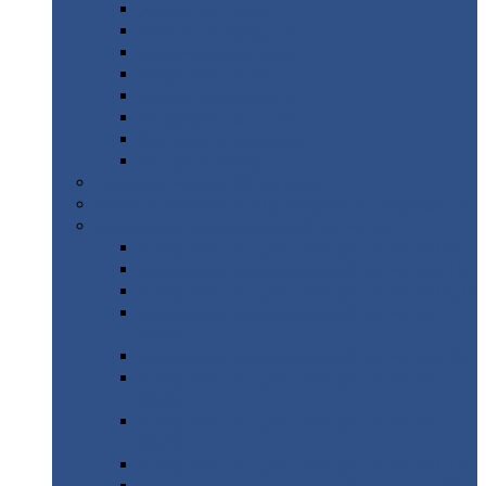
Дорожные
плиты
Каналы
непроходные
Ленточный
фундамент
Лифтовые
шахты
Перемычки
бетонные
Аэродромные
плиты
Фундаментные
блоки
Тепловые
камеры
Авиатехприемка
(РТ приемка)
Арочное
укрытие для конвейеров из профнастила
Профнастил
с нестандартной шириной
Профнастил
с нестандартной шириной С8
Профнастил
с нестандартной шириной С10
Профнастил
с нестандартной шириной СС10
Профнастил
с нестандартной шириной
МП10
Профнастил
с нестандартной шириной С15
Профнастил
с нестандартной шириной
МП18
Профнастил
с нестандартной шириной
МП20
Профнастил
с нестандартной шириной С18