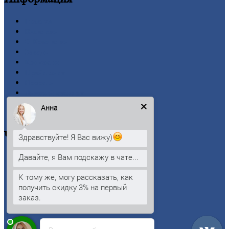
Главная
Вакансии
О
Компании
Заводы
Контакты
Прайс-лист
Новости
Личный
кабинет
Оформление
заказа
Анна
Оплата
Черный
металлопрокат
Здравствуйте! Я Вас вижу)
Давайте, я Вам подскажу в чате...
Арматура
Двутавровая
балка (двутавр)
К тому же, могу рассказать, как
Квадрат
получить скидку 3% на первый
Круг
стальной
заказ.
Лист
Проволока
Рельсы