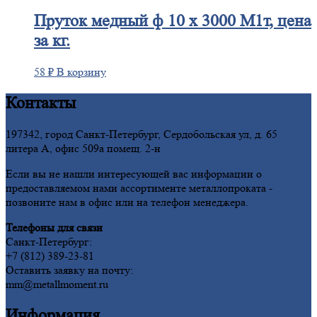
Пруток
медный ф 10 х 3000 М1т, цена
за кг.
58
₽
В корзину
Контакты
197342, город Санкт-Петербург, Сердобольская ул, д. 65
литера А, офис 509а помещ. 2-н
Если вы не нашли интересующей вас информации о
предоставляемом нами ассортименте металлопроката -
позвоните нам в офис или на телефон менеджера.
Телефоны для связи
Санкт-Петербург:
+7 (812) 389-23-81
Оставить заявку на почту:
mm@metallmoment.ru
Информация