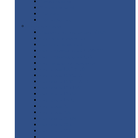
Труба
стальная
Уголок
стальной
Швеллер
Шестигранник
Листовой
прокат
Просечно-вытяжной
лист / ПВЛ
Лист
холоднокатаный
Лист
оцинкованный
Лист
горячекатаный Ст09Г2С
Лист
горячекатаный Ст3
Лист
рифленый: чечевицы
Лист
сталь 10Г2ФБЮ
Лист
сталь 10ХСНД
Лист
сталь 10ХСНД-12
Лист
сталь 12Х1МФ
Лист
сталь 12ХМ
Лист
сталь 16ГС
Лист
сталь 20
Лист
сталь 20К
Лист
сталь 20ЮЧ
Лист
сталь 20Х
Лист
сталь 22К
Лист
сталь 45