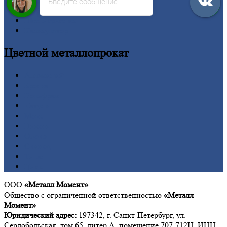
Сетка
Введите сообщение
Труба
Шестигранник
Калькулятор
Цветной
металлопрокат
Алюминий
Бронза
Вольфрам
Латунь
Медь
Никель
Олово
Свинец
Титан
Цинк
ООО
«Металл Момент»
Общество с ограниченной ответственностью
«Металл
Момент»
Юридический адрес:
197342, г. Санкт-Петербург, ул.
Сердобольская, дом 65, литер А, помещение 707-712Н, ИНН