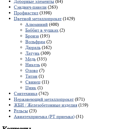
Доборные элементы
(84)
Сэндвич-панели
(263)
Профнастил
(3398)
Цветной металлопрокат
(1429)
Алюминий
(400)
Баббит в чушках
(2)
Бронза
(195)
Вольфрам
(2)
Дюраль
(162)
Латунь
(309)
Медь
(335)
Никель
(4)
Олово
(7)
Титан
(1)
Свинец
(11)
Цинк
(1)
Сантехника
(742)
Нержавеющий металлопрокат
(871)
ЖБИ / Железобетонные изделия
(159)
Рельсы
(23)
Авиатехприемка (РТ приемка)
(31)