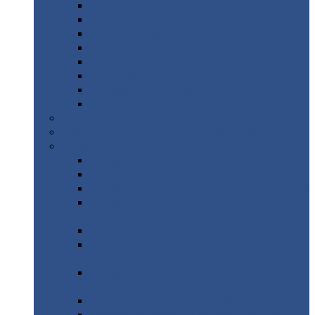
Дорожные
плиты
Каналы
непроходные
Ленточный
фундамент
Лифтовые
шахты
Перемычки
бетонные
Аэродромные
плиты
Фундаментные
блоки
Тепловые
камеры
Авиатехприемка
(РТ приемка)
Арочное
укрытие для конвейеров из профнастила
Профнастил
с нестандартной шириной
Профнастил
с нестандартной шириной С8
Профнастил
с нестандартной шириной С10
Профнастил
с нестандартной шириной СС10
Профнастил
с нестандартной шириной
МП10
Профнастил
с нестандартной шириной С15
Профнастил
с нестандартной шириной
МП18
Профнастил
с нестандартной шириной
МП20
Профнастил
с нестандартной шириной С18