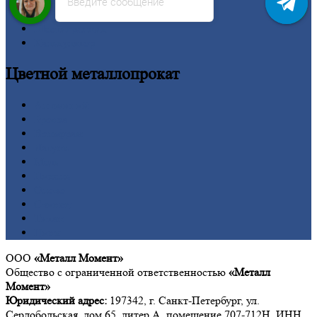
Сетка
Введите сообщение
Труба
Шестигранник
Калькулятор
Цветной
металлопрокат
Алюминий
Бронза
Вольфрам
Латунь
Медь
Никель
Олово
Свинец
Титан
Цинк
ООО
«Металл Момент»
Общество с ограниченной ответственностью
«Металл
Момент»
Юридический адрес:
197342, г. Санкт-Петербург, ул.
Сердобольская, дом 65, литер А, помещение 707-712Н, ИНН