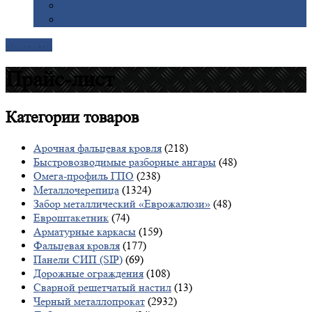
Галерея
Доставка
Контакты
Прайс-лист
Категории
товаров
Арочная фальцевая кровля
(218)
Быстровозводимые разборные ангары
(48)
Омега-профиль ГПО
(238)
Металлочерепица
(1324)
Забор металлический «Еврожалюзи»
(48)
Евроштакетник
(74)
Арматурные каркасы
(159)
Фальцевая кровля
(177)
Панели СИП (SIP)
(69)
Дорожные ограждения
(108)
Сварной решетчатый настил
(13)
Черный металлопрокат
(2932)