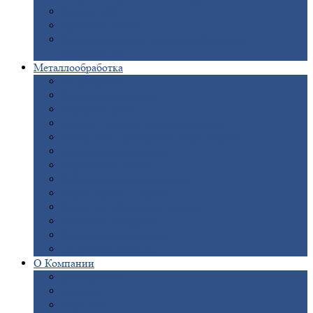
Опоры
ЛЭП
Дымовые
трубы
Закладные
детали для железобетонных
конструкций
Металлообработка
Анодировка
Горячее
цинкование
Лазерная
резка
Правка
плоского металлопроката
Продольно-поперечная
резка рулонов
Порошковая
покраска
Размотка
арматуры
Рубка
металла гильотиной
Резка
газом и плазмой
Сварочно-сборочные
работы
Токарная
обработка
Фрезерование
металла
Шлифовка
металла
О
Компании
Сертификаты
Новости
Вакансии