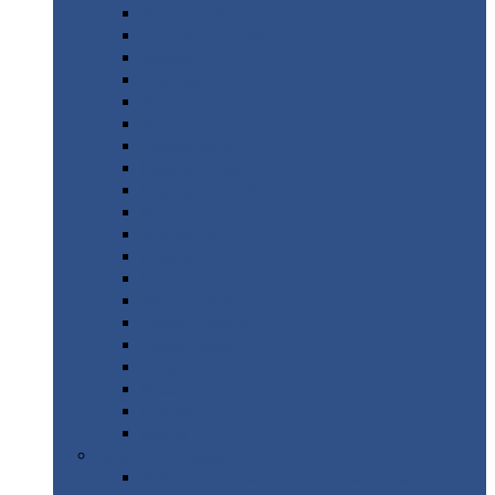
Монтеррей
Супермонтеррей
Макси
Экоррей
Монтекристо
Монтерроса
Трамонтана
Квинта
плюс
Квинта
плюс 3D
Квинта
уно
Монкатта
Классик
Классик
плюс
Ламонтерра
Ламонтерра
X
Ламонтерра
XL
Модерн
Камея
Квадро
Кредо
Доборные
элементы
Доборные
элементы с полимерным