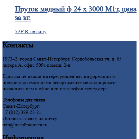
Пруток
медный ф 24 х 3000 М1т, цена
за кг.
59
₽
В корзину
Контакты
197342, город Санкт-Петербург, Сердобольская ул, д. 65
литера А, офис 509а помещ. 2-н
Если вы не нашли интересующей вас информации о
предоставляемом нами ассортименте металлопроката -
позвоните нам в офис или на телефон менеджера.
Телефоны для связи
Санкт-Петербург:
+7 (812) 389-23-81
Оставить заявку на почту:
mm@metallmoment.ru
Информация