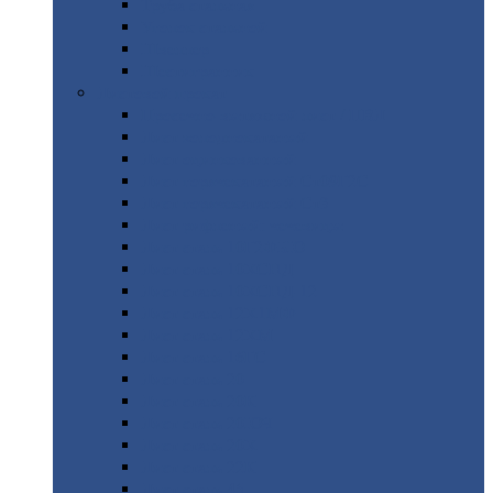
Труба
стальная
Уголок
стальной
Швеллер
Шестигранник
Листовой
прокат
Просечно-вытяжной
лист / ПВЛ
Лист
холоднокатаный
Лист
оцинкованный
Лист
горячекатаный Ст09Г2С
Лист
горячекатаный Ст3
Лист
рифленый: чечевицы
Лист
сталь 10Г2ФБЮ
Лист
сталь 10ХСНД
Лист
сталь 10ХСНД-12
Лист
сталь 12Х1МФ
Лист
сталь 12ХМ
Лист
сталь 16ГС
Лист
сталь 20
Лист
сталь 20К
Лист
сталь 20ЮЧ
Лист
сталь 20Х
Лист
сталь 22К
Лист
сталь 45