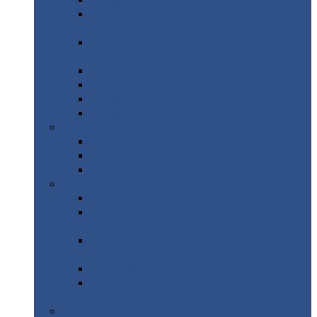
Профнастил
с нестандартной шириной С21
Профнастил
с нестандартной шириной
МП35
Профнастил
с нестандартной шириной
НС35
Профнастил
с нестандартной шириной С44
Профнастил
с нестандартной шириной Н60
Профнастил
с нестандартной шириной Н75
Профнастил
с нестандартной шириной Н114
Профнастил
Профнастил
для крыши
Профнастил
окрашенный
Профнастил
оцинкованный
Сэндвич-панели
Нестандартные
сэндвич панели
С
минераловатным утеплителем (
кровельные )
С
утеплителем из пенополистерола (
кровельные )
С
минераловатным утеплителем ( стеновые )
С
утеплителем из пенополистерола (
стеновые )
Металлочерепица