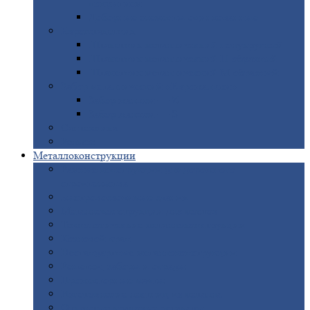
покрытием
Доборные
элементы оцинкованные
Евроштакетник
Штакетник
металлический полукруглый
Штакетник
металлический П-образный
Штакетник
металлический М-образный
Забор
металлический «Еврожалюзи»
Забор
жалюзи — Z
Забор
жалюзи — S
Сантехника
Рельсы
Металлоконструкции
Рамные
конструкции для дорожного
строительства
Быстровозводимые
здания
Металлоконструкции
для мостов
Технологические
металлоконструкции
Козловой
кран
Нестандартные
металлоконструкции
Решетки,
заборы и ограды
Прожекторные
мачты
Изготовление
лестниц из металла
Открытые
крановые эстакады