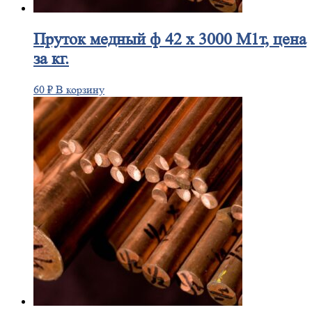
Пруток
медный ф 42 х 3000 М1т, цена
за кг.
60
₽
В корзину