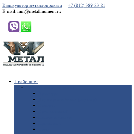
Калькулятор металлопроката
+7 (812) 389-23-81
E-mail: mm@metallmoment.ru
Прайс-лист
Черный
металлопрокат
Арматура
Двутавровая
балка (двутавр)
Квадрат
Круг
стальной
Полоса
стальная
Проволока
Сетка