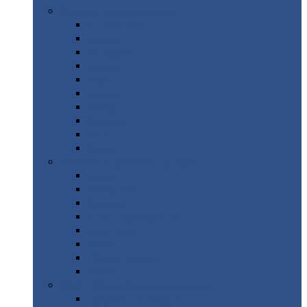
Цветной
металлопрокат
Алюминий
Бронза
Вольфрам
Латунь
Медь
Никель
Олово
Свинец
Титан
Цинк
Нержавеющий
металлопрокат
Лента
Проволока
Квадрат
Круг
нержавеющий
Лист/рулон
Труба
Шестигранник
Диски
ЖБИ
/ Железобетонные изделия
Бордюрный
камень