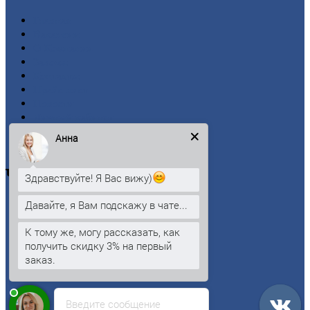
Главная
Вакансии
О
Компании
Заводы
Контакты
Прайс-лист
Новости
Личный
кабинет
Оформление
заказа
Анна
Оплата
Черный
металлопрокат
Здравствуйте! Я Вас вижу)
Давайте, я Вам подскажу в чате...
Арматура
Двутавровая
балка (двутавр)
К тому же, могу рассказать, как
Квадрат
получить скидку 3% на первый
Круг
стальной
заказ.
Лист
Проволока
Рельсы
Сетка
Введите сообщение