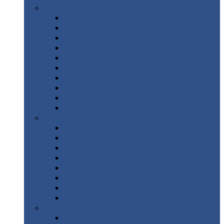
Цветной
металлопрокат
Алюминий
Бронза
Вольфрам
Латунь
Медь
Никель
Олово
Свинец
Титан
Цинк
Нержавеющий
металлопрокат
Лента
Проволока
Квадрат
Круг
нержавеющий
Лист/рулон
Труба
Шестигранник
Диски
ЖБИ
/ Железобетонные изделия
Бордюрный
камень