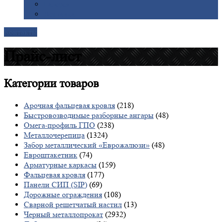
Галерея
Доставка
Контакты
Прайс-лист
Категории
товаров
Арочная фальцевая кровля
(218)
Быстровозводимые разборные ангары
(48)
Омега-профиль ГПО
(238)
Металлочерепица
(1324)
Забор металлический «Еврожалюзи»
(48)
Евроштакетник
(74)
Арматурные каркасы
(159)
Фальцевая кровля
(177)
Панели СИП (SIP)
(69)
Дорожные ограждения
(108)
Сварной решетчатый настил
(13)
Черный металлопрокат
(2932)