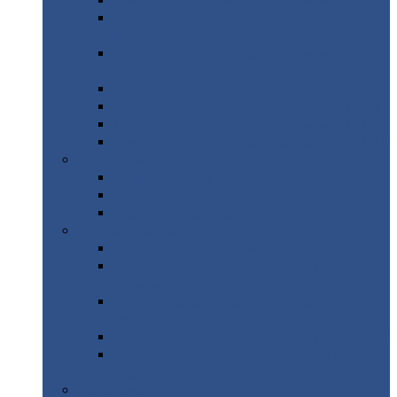
Профнастил
с нестандартной шириной С21
Профнастил
с нестандартной шириной
МП35
Профнастил
с нестандартной шириной
НС35
Профнастил
с нестандартной шириной С44
Профнастил
с нестандартной шириной Н60
Профнастил
с нестандартной шириной Н75
Профнастил
с нестандартной шириной Н114
Профнастил
Профнастил
для крыши
Профнастил
окрашенный
Профнастил
оцинкованный
Сэндвич-панели
Нестандартные
сэндвич панели
С
минераловатным утеплителем (
кровельные )
С
утеплителем из пенополистерола (
кровельные )
С
минераловатным утеплителем ( стеновые )
С
утеплителем из пенополистерола (
стеновые )
Металлочерепица