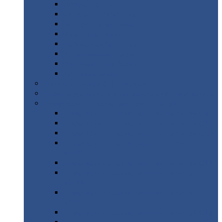
Дорожные
плиты
Каналы
непроходные
Ленточный
фундамент
Лифтовые
шахты
Перемычки
бетонные
Аэродромные
плиты
Фундаментные
блоки
Тепловые
камеры
Авиатехприемка
(РТ приемка)
Арочное
укрытие для конвейеров из профнастила
Профнастил
с нестандартной шириной
Профнастил
с нестандартной шириной С8
Профнастил
с нестандартной шириной С10
Профнастил
с нестандартной шириной СС10
Профнастил
с нестандартной шириной
МП10
Профнастил
с нестандартной шириной С15
Профнастил
с нестандартной шириной
МП18
Профнастил
с нестандартной шириной
МП20
Профнастил
с нестандартной шириной С18