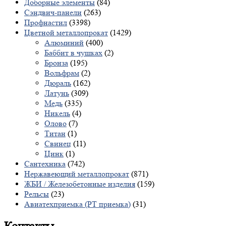
Доборные элементы
(84)
Сэндвич-панели
(263)
Профнастил
(3398)
Цветной металлопрокат
(1429)
Алюминий
(400)
Баббит в чушках
(2)
Бронза
(195)
Вольфрам
(2)
Дюраль
(162)
Латунь
(309)
Медь
(335)
Никель
(4)
Олово
(7)
Титан
(1)
Свинец
(11)
Цинк
(1)
Сантехника
(742)
Нержавеющий металлопрокат
(871)
ЖБИ / Железобетонные изделия
(159)
Рельсы
(23)
Авиатехприемка (РТ приемка)
(31)