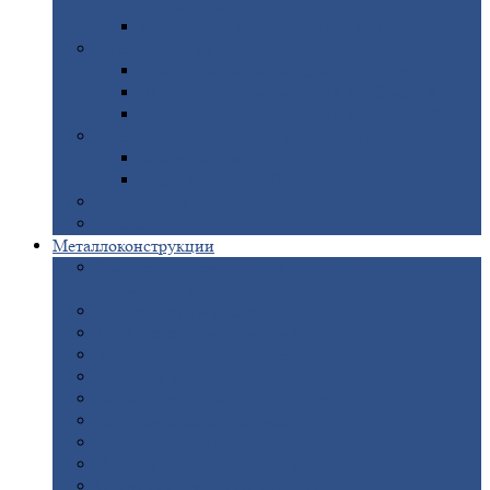
покрытием
Доборные
элементы оцинкованные
Евроштакетник
Штакетник
металлический полукруглый
Штакетник
металлический П-образный
Штакетник
металлический М-образный
Забор
металлический «Еврожалюзи»
Забор
жалюзи — Z
Забор
жалюзи — S
Сантехника
Рельсы
Металлоконструкции
Рамные
конструкции для дорожного
строительства
Быстровозводимые
здания
Металлоконструкции
для мостов
Технологические
металлоконструкции
Козловой
кран
Нестандартные
металлоконструкции
Решетки,
заборы и ограды
Прожекторные
мачты
Изготовление
лестниц из металла
Открытые
крановые эстакады