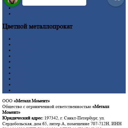
Труба
Шестигранник
Калькулятор
Цветной
металлопрокат
Алюминий
Бронза
Вольфрам
Латунь
Медь
Никель
Олово
Свинец
Титан
Цинк
ООО
«Металл Момент»
Общество с ограниченной ответственностью
«Металл
Момент»
Юридический адрес:
197342, г. Санкт-Петербург, ул.
Сердобольская, дом 65, литер А, помещение 707-712Н, ИНН