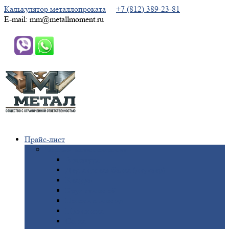
Калькулятор металлопроката
+7 (812) 389-23-81
E-mail: mm@metallmoment.ru
Прайс-лист
Черный
металлопрокат
Арматура
Двутавровая
балка (двутавр)
Квадрат
Круг
стальной
Полоса
стальная
Проволока
Сетка