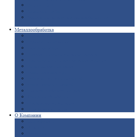
Опоры
ЛЭП
Дымовые
трубы
Закладные
детали для железобетонных
конструкций
Металлообработка
Анодировка
Горячее
цинкование
Лазерная
резка
Правка
плоского металлопроката
Продольно-поперечная
резка рулонов
Порошковая
покраска
Размотка
арматуры
Рубка
металла гильотиной
Резка
газом и плазмой
Сварочно-сборочные
работы
Токарная
обработка
Фрезерование
металла
Шлифовка
металла
О
Компании
Сертификаты
Новости
Вакансии