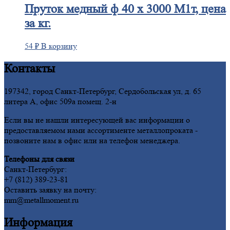
Пруток
медный ф 40 х 3000 М1т, цена
за кг.
54
₽
В корзину
Контакты
197342, город Санкт-Петербург, Сердобольская ул, д. 65
литера А, офис 509а помещ. 2-н
Если вы не нашли интересующей вас информации о
предоставляемом нами ассортименте металлопроката -
позвоните нам в офис или на телефон менеджера.
Телефоны для связи
Санкт-Петербург:
+7 (812) 389-23-81
Оставить заявку на почту:
mm@metallmoment.ru
Информация