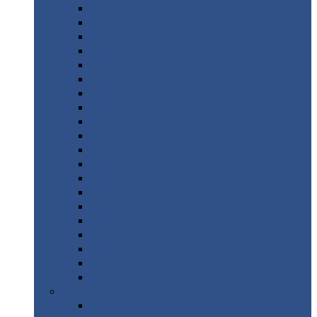
Монтеррей
Супермонтеррей
Макси
Экоррей
Монтекристо
Монтерроса
Трамонтана
Квинта
плюс
Квинта
плюс 3D
Квинта
уно
Монкатта
Классик
Классик
плюс
Ламонтерра
Ламонтерра
X
Ламонтерра
XL
Модерн
Камея
Квадро
Кредо
Доборные
элементы
Доборные
элементы с полимерным