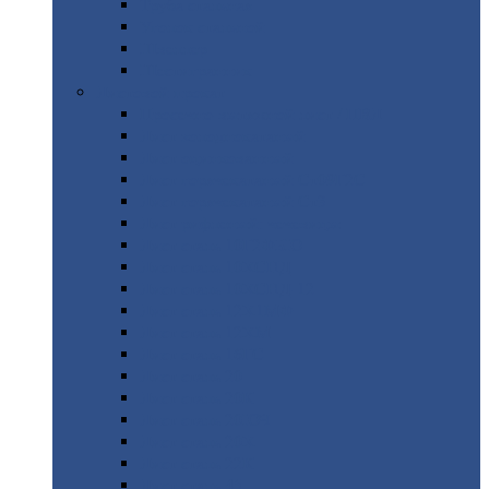
Труба
стальная
Уголок
стальной
Швеллер
Шестигранник
Листовой
прокат
Просечно-вытяжной
лист / ПВЛ
Лист
холоднокатаный
Лист
оцинкованный
Лист
горячекатаный Ст09Г2С
Лист
горячекатаный Ст3
Лист
рифленый: чечевицы
Лист
сталь 10Г2ФБЮ
Лист
сталь 10ХСНД
Лист
сталь 10ХСНД-12
Лист
сталь 12Х1МФ
Лист
сталь 12ХМ
Лист
сталь 16ГС
Лист
сталь 20
Лист
сталь 20К
Лист
сталь 20ЮЧ
Лист
сталь 20Х
Лист
сталь 22К
Лист
сталь 45