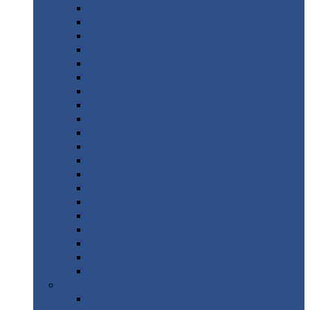
Монтеррей
Супермонтеррей
Макси
Экоррей
Монтекристо
Монтерроса
Трамонтана
Квинта
плюс
Квинта
плюс 3D
Квинта
уно
Монкатта
Классик
Классик
плюс
Ламонтерра
Ламонтерра
X
Ламонтерра
XL
Модерн
Камея
Квадро
Кредо
Доборные
элементы
Доборные
элементы с полимерным