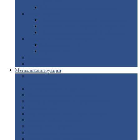
покрытием
Доборные
элементы оцинкованные
Евроштакетник
Штакетник
металлический полукруглый
Штакетник
металлический П-образный
Штакетник
металлический М-образный
Забор
металлический «Еврожалюзи»
Забор
жалюзи — Z
Забор
жалюзи — S
Сантехника
Рельсы
Металлоконструкции
Рамные
конструкции для дорожного
строительства
Быстровозводимые
здания
Металлоконструкции
для мостов
Технологические
металлоконструкции
Козловой
кран
Нестандартные
металлоконструкции
Решетки,
заборы и ограды
Прожекторные
мачты
Изготовление
лестниц из металла
Открытые
крановые эстакады