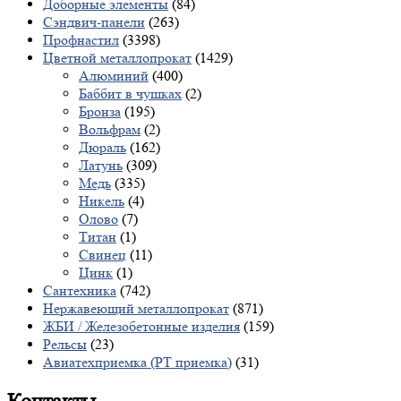
Доборные элементы
(84)
Сэндвич-панели
(263)
Профнастил
(3398)
Цветной металлопрокат
(1429)
Алюминий
(400)
Баббит в чушках
(2)
Бронза
(195)
Вольфрам
(2)
Дюраль
(162)
Латунь
(309)
Медь
(335)
Никель
(4)
Олово
(7)
Титан
(1)
Свинец
(11)
Цинк
(1)
Сантехника
(742)
Нержавеющий металлопрокат
(871)
ЖБИ / Железобетонные изделия
(159)
Рельсы
(23)
Авиатехприемка (РТ приемка)
(31)