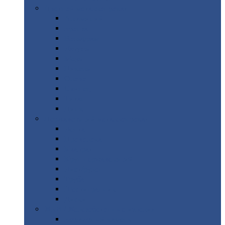
Цветной
металлопрокат
Алюминий
Бронза
Вольфрам
Латунь
Медь
Никель
Олово
Свинец
Титан
Цинк
Нержавеющий
металлопрокат
Лента
Проволока
Квадрат
Круг
нержавеющий
Лист/рулон
Труба
Шестигранник
Диски
ЖБИ
/ Железобетонные изделия
Бордюрный
камень