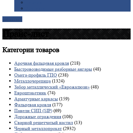
Галерея
Доставка
Контакты
Прайс-лист
Категории
товаров
Арочная фальцевая кровля
(218)
Быстровозводимые разборные ангары
(48)
Омега-профиль ГПО
(238)
Металлочерепица
(1324)
Забор металлический «Еврожалюзи»
(48)
Евроштакетник
(74)
Арматурные каркасы
(159)
Фальцевая кровля
(177)
Панели СИП (SIP)
(69)
Дорожные ограждения
(108)
Сварной решетчатый настил
(13)
Черный металлопрокат
(2932)