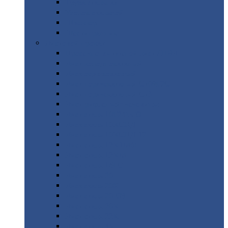
Труба
стальная
Уголок
стальной
Швеллер
Шестигранник
Листовой
прокат
Просечно-вытяжной
лист / ПВЛ
Лист
холоднокатаный
Лист
оцинкованный
Лист
горячекатаный Ст09Г2С
Лист
горячекатаный Ст3
Лист
рифленый: чечевицы
Лист
сталь 10Г2ФБЮ
Лист
сталь 10ХСНД
Лист
сталь 10ХСНД-12
Лист
сталь 12Х1МФ
Лист
сталь 12ХМ
Лист
сталь 16ГС
Лист
сталь 20
Лист
сталь 20К
Лист
сталь 20ЮЧ
Лист
сталь 20Х
Лист
сталь 22К
Лист
сталь 45