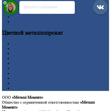
Рельсы
Введите сообщение
Сетка
Труба
Шестигранник
Калькулятор
Цветной
металлопрокат
Алюминий
Бронза
Вольфрам
Латунь
Медь
Никель
Олово
Свинец
Титан
Цинк
ООО
«Металл Момент»
Общество с ограниченной ответственностью
«Металл
Момент»