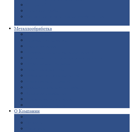
Опоры
ЛЭП
Дымовые
трубы
Закладные
детали для железобетонных
конструкций
Металлообработка
Анодировка
Горячее
цинкование
Лазерная
резка
Правка
плоского металлопроката
Продольно-поперечная
резка рулонов
Порошковая
покраска
Размотка
арматуры
Рубка
металла гильотиной
Резка
газом и плазмой
Сварочно-сборочные
работы
Токарная
обработка
Фрезерование
металла
Шлифовка
металла
О
Компании
Сертификаты
Новости
Вакансии