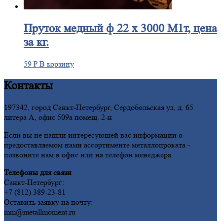
Пруток
медный ф 22 х 3000 М1т, цена
за кг.
59
₽
В корзину
Контакты
197342, город Санкт-Петербург, Сердобольская ул, д. 65
литера А, офис 509а помещ. 2-н
Если вы не нашли интересующей вас информации о
предоставляемом нами ассортименте металлопроката -
позвоните нам в офис или на телефон менеджера.
Телефоны для связи
Санкт-Петербург:
+7 (812) 389-23-81
Оставить заявку на почту:
mm@metallmoment.ru