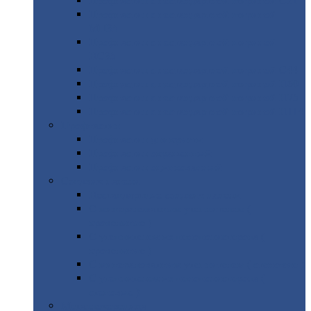
Профнастил
с нестандартной шириной С21
Профнастил
с нестандартной шириной
МП35
Профнастил
с нестандартной шириной
НС35
Профнастил
с нестандартной шириной С44
Профнастил
с нестандартной шириной Н60
Профнастил
с нестандартной шириной Н75
Профнастил
с нестандартной шириной Н114
Профнастил
Профнастил
для крыши
Профнастил
окрашенный
Профнастил
оцинкованный
Сэндвич-панели
Нестандартные
сэндвич панели
С
минераловатным утеплителем (
кровельные )
С
утеплителем из пенополистерола (
кровельные )
С
минераловатным утеплителем ( стеновые )
С
утеплителем из пенополистерола (
стеновые )
Металлочерепица