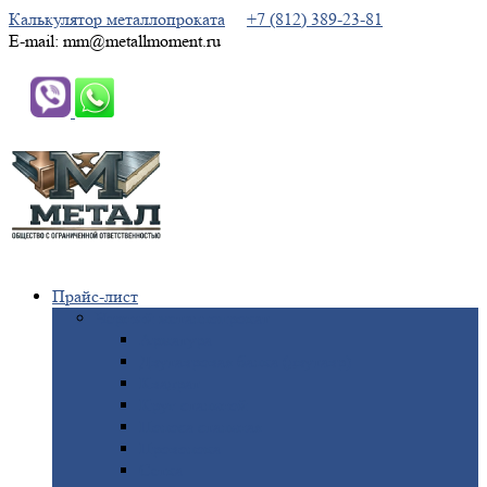
Калькулятор металлопроката
+7 (812) 389-23-81
E-mail: mm@metallmoment.ru
Прайс-лист
Черный
металлопрокат
Арматура
Двутавровая
балка (двутавр)
Квадрат
Круг
стальной
Полоса
стальная
Проволока
Сетка