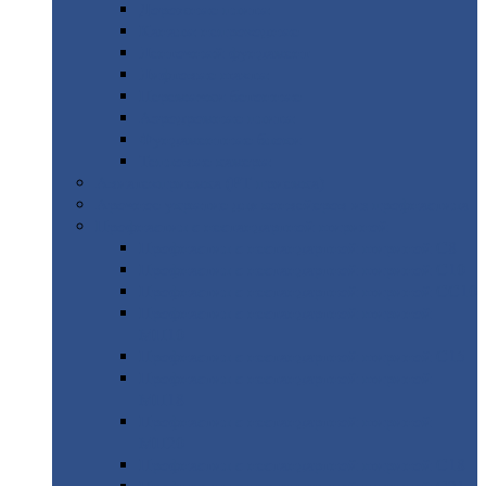
Дорожные
плиты
Каналы
непроходные
Ленточный
фундамент
Лифтовые
шахты
Перемычки
бетонные
Аэродромные
плиты
Фундаментные
блоки
Тепловые
камеры
Авиатехприемка
(РТ приемка)
Арочное
укрытие для конвейеров из профнастила
Профнастил
с нестандартной шириной
Профнастил
с нестандартной шириной С8
Профнастил
с нестандартной шириной С10
Профнастил
с нестандартной шириной СС10
Профнастил
с нестандартной шириной
МП10
Профнастил
с нестандартной шириной С15
Профнастил
с нестандартной шириной
МП18
Профнастил
с нестандартной шириной
МП20
Профнастил
с нестандартной шириной С18