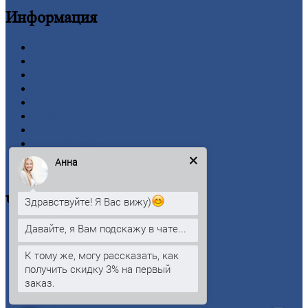
Информация
Главная
Вакансии
О
Компании
Заводы
Контакты
Прайс-лист
Новости
Личный
кабинет
Оформление
заказа
Анна
Оплата
Черный
металлопрокат
Здравствуйте! Я Вас вижу)
Давайте, я Вам подскажу в чате...
Арматура
Двутавровая
балка (двутавр)
К тому же, могу рассказать, как
Квадрат
получить скидку 3% на первый
Круг
стальной
заказ.
Лист
Проволока