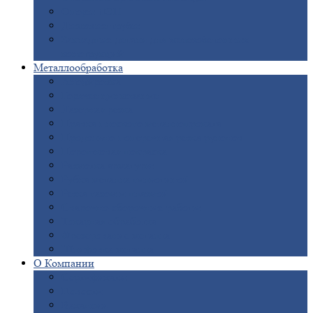
Опоры
ЛЭП
Дымовые
трубы
Закладные
детали для железобетонных
конструкций
Металлообработка
Анодировка
Горячее
цинкование
Лазерная
резка
Правка
плоского металлопроката
Продольно-поперечная
резка рулонов
Порошковая
покраска
Размотка
арматуры
Рубка
металла гильотиной
Резка
газом и плазмой
Сварочно-сборочные
работы
Токарная
обработка
Фрезерование
металла
Шлифовка
металла
О
Компании
Сертификаты
Новости
Вакансии