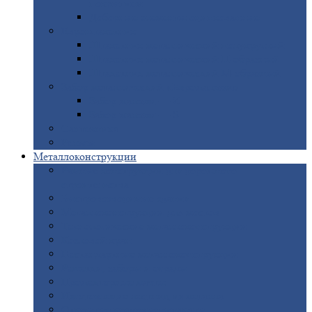
покрытием
Доборные
элементы оцинкованные
Евроштакетник
Штакетник
металлический полукруглый
Штакетник
металлический П-образный
Штакетник
металлический М-образный
Забор
металлический «Еврожалюзи»
Забор
жалюзи — Z
Забор
жалюзи — S
Сантехника
Рельсы
Металлоконструкции
Рамные
конструкции для дорожного
строительства
Быстровозводимые
здания
Металлоконструкции
для мостов
Технологические
металлоконструкции
Козловой
кран
Нестандартные
металлоконструкции
Решетки,
заборы и ограды
Прожекторные
мачты
Изготовление
лестниц из металла
Открытые
крановые эстакады