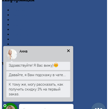
Главная
Вакансии
О
Компании
Заводы
Контакты
Прайс-лист
Новости
Личный
кабинет
Оформление
заказа
Анна
Оплата
Черный
металлопрокат
Здравствуйте! Я Вас вижу)
Давайте, я Вам подскажу в чате...
Арматура
Двутавровая
балка (двутавр)
К тому же, могу рассказать, как
Квадрат
получить скидку 3% на первый
Круг
стальной
заказ.
Лист
Проволока
Рельсы