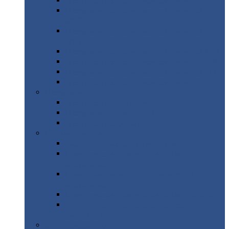
Профнастил
с нестандартной шириной С21
Профнастил
с нестандартной шириной
МП35
Профнастил
с нестандартной шириной
НС35
Профнастил
с нестандартной шириной С44
Профнастил
с нестандартной шириной Н60
Профнастил
с нестандартной шириной Н75
Профнастил
с нестандартной шириной Н114
Профнастил
Профнастил
для крыши
Профнастил
окрашенный
Профнастил
оцинкованный
Сэндвич-панели
Нестандартные
сэндвич панели
С
минераловатным утеплителем (
кровельные )
С
утеплителем из пенополистерола (
кровельные )
С
минераловатным утеплителем ( стеновые )
С
утеплителем из пенополистерола (
стеновые )
Металлочерепица