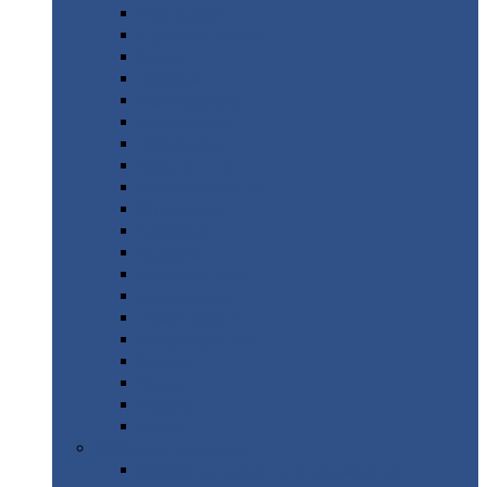
Монтеррей
Супермонтеррей
Макси
Экоррей
Монтекристо
Монтерроса
Трамонтана
Квинта
плюс
Квинта
плюс 3D
Квинта
уно
Монкатта
Классик
Классик
плюс
Ламонтерра
Ламонтерра
X
Ламонтерра
XL
Модерн
Камея
Квадро
Кредо
Доборные
элементы
Доборные
элементы с полимерным