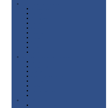
Цветной
металлопрокат
Алюминий
Бронза
Вольфрам
Латунь
Медь
Никель
Олово
Свинец
Титан
Цинк
Нержавеющий
металлопрокат
Лента
Проволока
Квадрат
Круг
нержавеющий
Лист/рулон
Труба
Шестигранник
Диски
ЖБИ
/ Железобетонные изделия
Бордюрный
камень