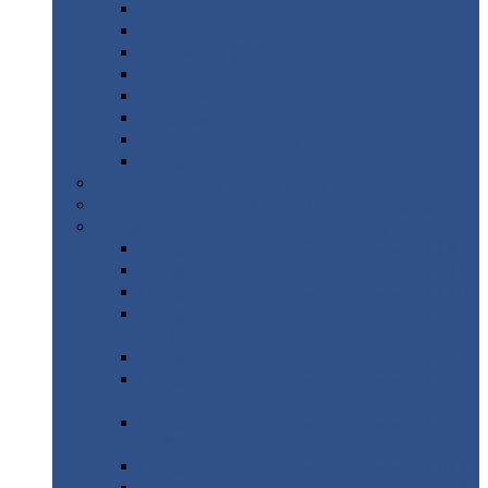
Дорожные
плиты
Каналы
непроходные
Ленточный
фундамент
Лифтовые
шахты
Перемычки
бетонные
Аэродромные
плиты
Фундаментные
блоки
Тепловые
камеры
Авиатехприемка
(РТ приемка)
Арочное
укрытие для конвейеров из профнастила
Профнастил
с нестандартной шириной
Профнастил
с нестандартной шириной С8
Профнастил
с нестандартной шириной С10
Профнастил
с нестандартной шириной СС10
Профнастил
с нестандартной шириной
МП10
Профнастил
с нестандартной шириной С15
Профнастил
с нестандартной шириной
МП18
Профнастил
с нестандартной шириной
МП20
Профнастил
с нестандартной шириной С18