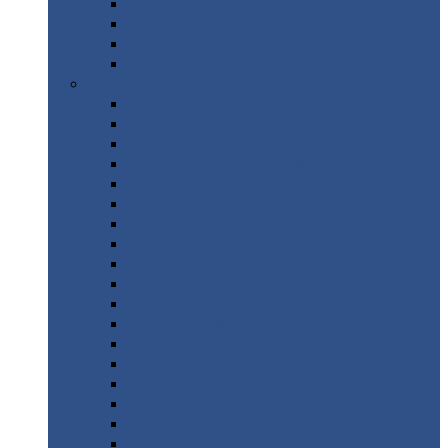
Труба
стальная
Уголок
стальной
Швеллер
Шестигранник
Листовой
прокат
Просечно-вытяжной
лист / ПВЛ
Лист
холоднокатаный
Лист
оцинкованный
Лист
горячекатаный Ст09Г2С
Лист
горячекатаный Ст3
Лист
рифленый: чечевицы
Лист
сталь 10Г2ФБЮ
Лист
сталь 10ХСНД
Лист
сталь 10ХСНД-12
Лист
сталь 12Х1МФ
Лист
сталь 12ХМ
Лист
сталь 16ГС
Лист
сталь 20
Лист
сталь 20К
Лист
сталь 20ЮЧ
Лист
сталь 20Х
Лист
сталь 22К
Лист
сталь 45