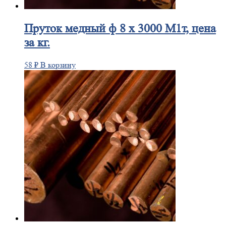
Пруток
медный ф 8 х 3000 М1т, цена
за кг.
58
₽
В корзину