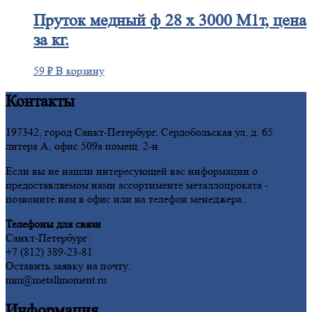
Пруток
медный ф 28 х 3000 М1т, цена
за кг.
59
₽
В корзину
Контакты
197342, город Санкт-Петербург, Сердобольская ул, д. 65
литера А, офис 509а помещ. 2-н
Если вы не нашли интересующей вас информации о
предоставляемом нами ассортименте металлопроката -
позвоните нам в офис или на телефон менеджера.
Телефоны для связи
Санкт-Петербург:
+7 (812) 389-23-81
Оставить заявку на почту:
mm@metallmoment.ru
Информация