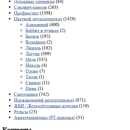
Доборные элементы
(84)
Сэндвич-панели
(263)
Профнастил
(3398)
Цветной металлопрокат
(1429)
Алюминий
(400)
Баббит в чушках
(2)
Бронза
(195)
Вольфрам
(2)
Дюраль
(162)
Латунь
(309)
Медь
(335)
Никель
(4)
Олово
(7)
Титан
(1)
Свинец
(11)
Цинк
(1)
Сантехника
(742)
Нержавеющий металлопрокат
(871)
ЖБИ / Железобетонные изделия
(159)
Рельсы
(23)
Авиатехприемка (РТ приемка)
(31)