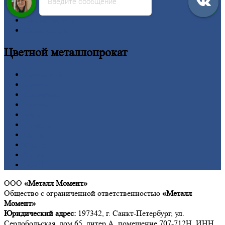
Сетка
Введите сообщение
Труба
Шестигранник
Калькулятор
Цветной
металлопрокат
Алюминий
Бронза
Вольфрам
Латунь
Медь
Никель
Олово
Свинец
Титан
Цинк
ООО
«Металл Момент»
Общество с ограниченной ответственностью
«Металл
Момент»
Юридический адрес:
197342, г. Санкт-Петербург, ул.
Сердобольская, дом 65, литер А, помещение 707-712Н, ИНН