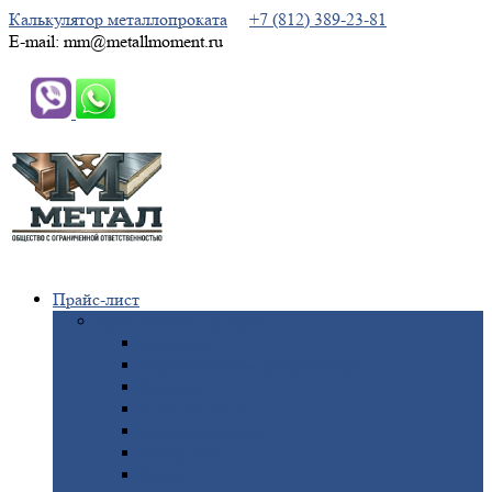
Калькулятор металлопроката
+7 (812) 389-23-81
E-mail: mm@metallmoment.ru
Прайс-лист
Черный
металлопрокат
Арматура
Двутавровая
балка (двутавр)
Квадрат
Круг
стальной
Полоса
стальная
Проволока
Сетка