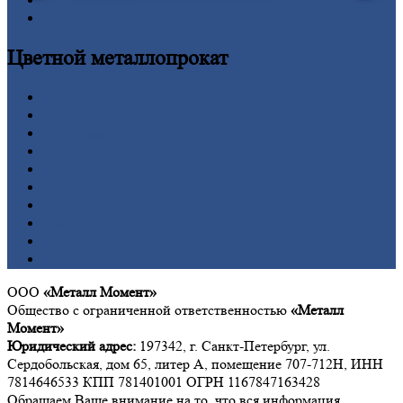
Шестигранник
Калькулятор
Цветной
металлопрокат
Алюминий
Бронза
Вольфрам
Латунь
Медь
Никель
Олово
Свинец
Титан
Цинк
ООО
«Металл Момент»
Общество с ограниченной ответственностью
«Металл
Момент»
Юридический адрес:
197342, г. Санкт-Петербург, ул.
Сердобольская, дом 65, литер А, помещение 707-712Н, ИНН
7814646533 КПП 781401001 ОГРН 1167847163428
Обращаем Ваше внимание на то, что вся информация