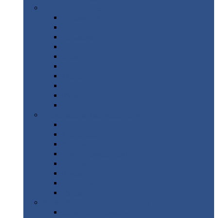
Цветной
металлопрокат
Алюминий
Бронза
Вольфрам
Латунь
Медь
Никель
Олово
Свинец
Титан
Цинк
Нержавеющий
металлопрокат
Лента
Проволока
Квадрат
Круг
нержавеющий
Лист/рулон
Труба
Шестигранник
Диски
ЖБИ
/ Железобетонные изделия
Бордюрный
камень