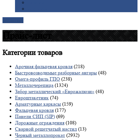
Галерея
Доставка
Контакты
Прайс-лист
Категории
товаров
Арочная фальцевая кровля
(218)
Быстровозводимые разборные ангары
(48)
Омега-профиль ГПО
(238)
Металлочерепица
(1324)
Забор металлический «Еврожалюзи»
(48)
Евроштакетник
(74)
Арматурные каркасы
(159)
Фальцевая кровля
(177)
Панели СИП (SIP)
(69)
Дорожные ограждения
(108)
Сварной решетчатый настил
(13)
Черный металлопрокат
(2932)