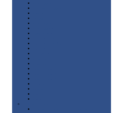
Монтеррей
Супермонтеррей
Макси
Экоррей
Монтекристо
Монтерроса
Трамонтана
Квинта
плюс
Квинта
плюс 3D
Квинта
уно
Монкатта
Классик
Классик
плюс
Ламонтерра
Ламонтерра
X
Ламонтерра
XL
Модерн
Камея
Квадро
Кредо
Доборные
элементы
Доборные
элементы с полимерным