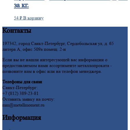
за кг.
54
₽
В корзину
Контакты
197342, город Санкт-Петербург, Сердобольская ул, д. 65
литера А, офис 509а помещ. 2-н
Если вы не нашли интересующей вас информации о
предоставляемом нами ассортименте металлопроката -
позвоните нам в офис или на телефон менеджера.
Телефоны для связи
Санкт-Петербург:
+7 (812) 389-23-81
Оставить заявку на почту:
mm@metallmoment.ru
Информация