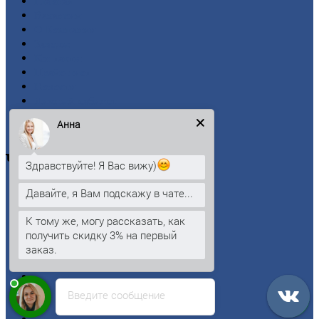
Главная
Вакансии
О
Компании
Заводы
Контакты
Прайс-лист
Новости
Личный
кабинет
Оформление
заказа
Анна
Оплата
Черный
металлопрокат
Здравствуйте! Я Вас вижу)
Арматура
Давайте, я Вам подскажу в чате...
Двутавровая
балка (двутавр)
Квадрат
К тому же, могу рассказать, как
Круг
стальной
получить скидку 3% на первый
Лист
заказ.
Проволока
Рельсы
Сетка
Введите сообщение
Труба