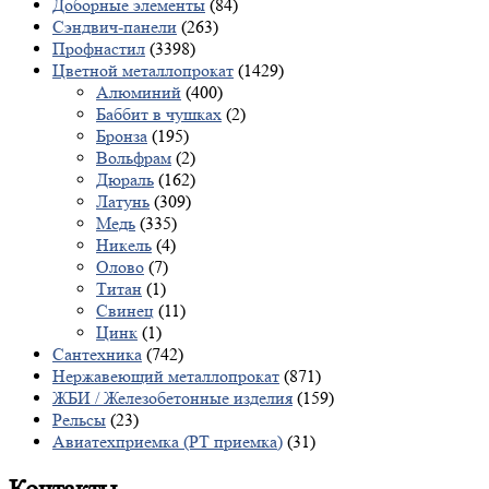
Доборные элементы
(84)
Сэндвич-панели
(263)
Профнастил
(3398)
Цветной металлопрокат
(1429)
Алюминий
(400)
Баббит в чушках
(2)
Бронза
(195)
Вольфрам
(2)
Дюраль
(162)
Латунь
(309)
Медь
(335)
Никель
(4)
Олово
(7)
Титан
(1)
Свинец
(11)
Цинк
(1)
Сантехника
(742)
Нержавеющий металлопрокат
(871)
ЖБИ / Железобетонные изделия
(159)
Рельсы
(23)
Авиатехприемка (РТ приемка)
(31)