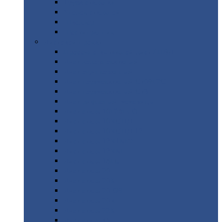
Труба
стальная
Уголок
стальной
Швеллер
Шестигранник
Листовой
прокат
Просечно-вытяжной
лист / ПВЛ
Лист
холоднокатаный
Лист
оцинкованный
Лист
горячекатаный Ст09Г2С
Лист
горячекатаный Ст3
Лист
рифленый: чечевицы
Лист
сталь 10Г2ФБЮ
Лист
сталь 10ХСНД
Лист
сталь 10ХСНД-12
Лист
сталь 12Х1МФ
Лист
сталь 12ХМ
Лист
сталь 16ГС
Лист
сталь 20
Лист
сталь 20К
Лист
сталь 20ЮЧ
Лист
сталь 20Х
Лист
сталь 22К
Лист
сталь 45