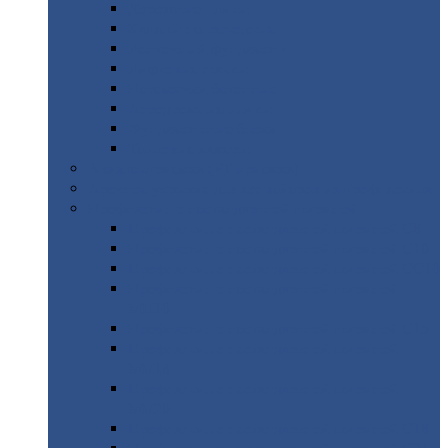
Дорожные
плиты
Каналы
непроходные
Ленточный
фундамент
Лифтовые
шахты
Перемычки
бетонные
Аэродромные
плиты
Фундаментные
блоки
Тепловые
камеры
Авиатехприемка
(РТ приемка)
Арочное
укрытие для конвейеров из профнастила
Профнастил
с нестандартной шириной
Профнастил
с нестандартной шириной С8
Профнастил
с нестандартной шириной С10
Профнастил
с нестандартной шириной СС10
Профнастил
с нестандартной шириной
МП10
Профнастил
с нестандартной шириной С15
Профнастил
с нестандартной шириной
МП18
Профнастил
с нестандартной шириной
МП20
Профнастил
с нестандартной шириной С18