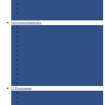
Опоры
ЛЭП
Дымовые
трубы
Закладные
детали для железобетонных
конструкций
Металлообработка
Анодировка
Горячее
цинкование
Лазерная
резка
Правка
плоского металлопроката
Продольно-поперечная
резка рулонов
Порошковая
покраска
Размотка
арматуры
Рубка
металла гильотиной
Резка
газом и плазмой
Сварочно-сборочные
работы
Токарная
обработка
Фрезерование
металла
Шлифовка
металла
О
Компании
Сертификаты
Новости
Вакансии