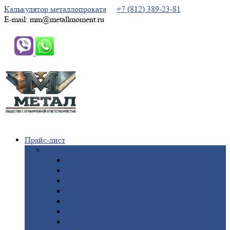
Калькулятор металлопроката
+7 (812) 389-23-81
E-mail: mm@metallmoment.ru
Прайс-лист
Черный
металлопрокат
Арматура
Двутавровая
балка (двутавр)
Квадрат
Круг
стальной
Полоса
стальная
Проволока
Сетка