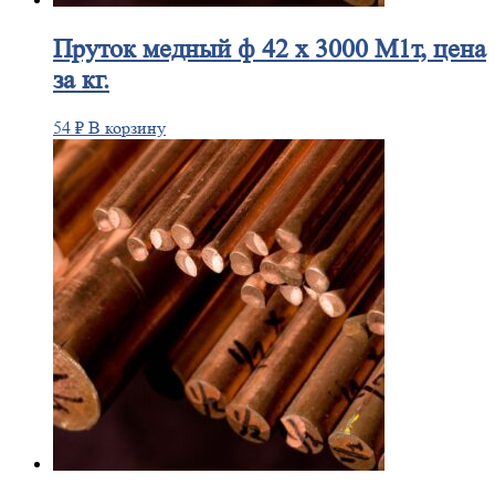
Пруток
медный ф 42 х 3000 М1т, цена
за кг.
54
₽
В корзину