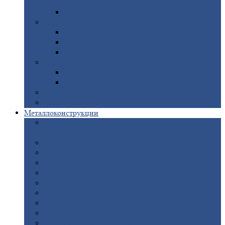
покрытием
Доборные
элементы оцинкованные
Евроштакетник
Штакетник
металлический полукруглый
Штакетник
металлический П-образный
Штакетник
металлический М-образный
Забор
металлический «Еврожалюзи»
Забор
жалюзи — Z
Забор
жалюзи — S
Сантехника
Рельсы
Металлоконструкции
Рамные
конструкции для дорожного
строительства
Быстровозводимые
здания
Металлоконструкции
для мостов
Технологические
металлоконструкции
Козловой
кран
Нестандартные
металлоконструкции
Решетки,
заборы и ограды
Прожекторные
мачты
Изготовление
лестниц из металла
Открытые
крановые эстакады