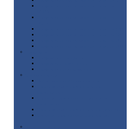
Профнастил
с нестандартной шириной С21
Профнастил
с нестандартной шириной
МП35
Профнастил
с нестандартной шириной
НС35
Профнастил
с нестандартной шириной С44
Профнастил
с нестандартной шириной Н60
Профнастил
с нестандартной шириной Н75
Профнастил
с нестандартной шириной Н114
Профнастил
Профнастил
для крыши
Профнастил
окрашенный
Профнастил
оцинкованный
Сэндвич-панели
Нестандартные
сэндвич панели
С
минераловатным утеплителем (
кровельные )
С
утеплителем из пенополистерола (
кровельные )
С
минераловатным утеплителем ( стеновые )
С
утеплителем из пенополистерола (
стеновые )
Металлочерепица