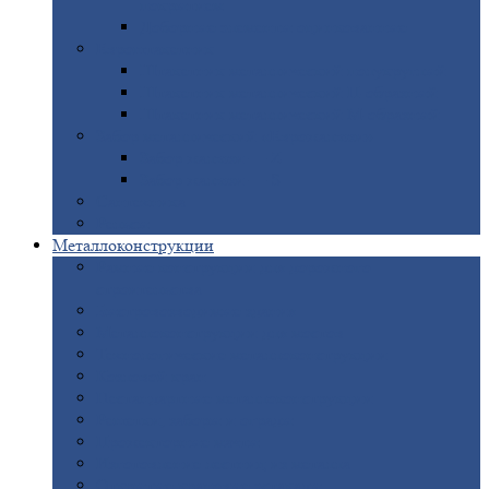
покрытием
Доборные
элементы оцинкованные
Евроштакетник
Штакетник
металлический полукруглый
Штакетник
металлический П-образный
Штакетник
металлический М-образный
Забор
металлический «Еврожалюзи»
Забор
жалюзи — Z
Забор
жалюзи — S
Сантехника
Рельсы
Металлоконструкции
Рамные
конструкции для дорожного
строительства
Быстровозводимые
здания
Металлоконструкции
для мостов
Технологические
металлоконструкции
Козловой
кран
Нестандартные
металлоконструкции
Решетки,
заборы и ограды
Прожекторные
мачты
Изготовление
лестниц из металла
Открытые
крановые эстакады