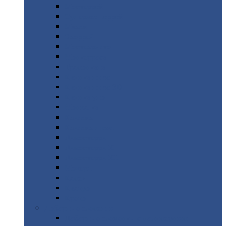
Монтеррей
Супермонтеррей
Макси
Экоррей
Монтекристо
Монтерроса
Трамонтана
Квинта
плюс
Квинта
плюс 3D
Квинта
уно
Монкатта
Классик
Классик
плюс
Ламонтерра
Ламонтерра
X
Ламонтерра
XL
Модерн
Камея
Квадро
Кредо
Доборные
элементы
Доборные
элементы с полимерным