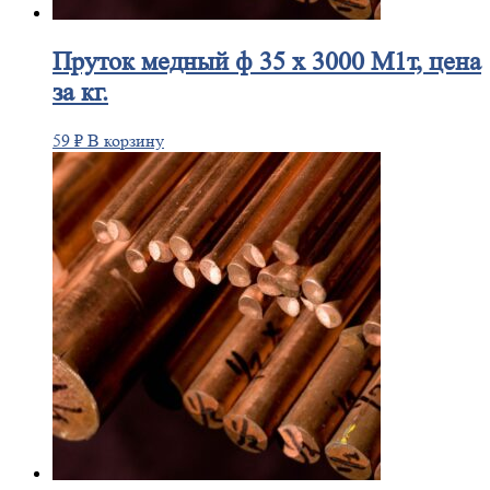
Пруток
медный ф 35 х 3000 М1т, цена
за кг.
59
₽
В корзину