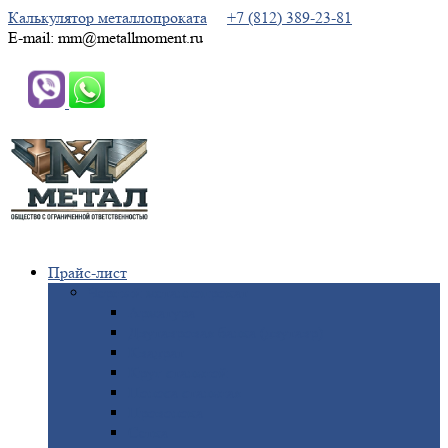
Калькулятор металлопроката
+7 (812) 389-23-81
E-mail: mm@metallmoment.ru
Прайс-лист
Черный
металлопрокат
Арматура
Двутавровая
балка (двутавр)
Квадрат
Круг
стальной
Полоса
стальная
Проволока
Сетка