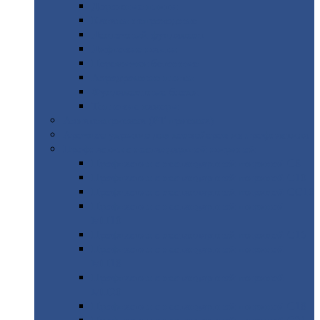
Дорожные
плиты
Каналы
непроходные
Ленточный
фундамент
Лифтовые
шахты
Перемычки
бетонные
Аэродромные
плиты
Фундаментные
блоки
Тепловые
камеры
Авиатехприемка
(РТ приемка)
Арочное
укрытие для конвейеров из профнастила
Профнастил
с нестандартной шириной
Профнастил
с нестандартной шириной С8
Профнастил
с нестандартной шириной С10
Профнастил
с нестандартной шириной СС10
Профнастил
с нестандартной шириной
МП10
Профнастил
с нестандартной шириной С15
Профнастил
с нестандартной шириной
МП18
Профнастил
с нестандартной шириной
МП20
Профнастил
с нестандартной шириной С18