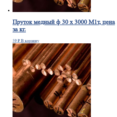
Пруток
медный ф 30 х 3000 М1т, цена
за кг.
59
₽
В корзину