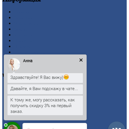
Главная
Вакансии
О
Компании
Заводы
Контакты
Прайс-лист
Новости
Личный
кабинет
Оформление
заказа
Анна
Оплата
Черный
металлопрокат
Здравствуйте! Я Вас вижу)
Давайте, я Вам подскажу в чате...
Арматура
Двутавровая
балка (двутавр)
К тому же, могу рассказать, как
Квадрат
получить скидку 3% на первый
Круг
стальной
заказ.
Лист
Проволока
Рельсы