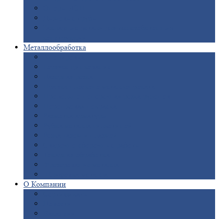
Опоры
ЛЭП
Дымовые
трубы
Закладные
детали для железобетонных
конструкций
Металлообработка
Анодировка
Горячее
цинкование
Лазерная
резка
Правка
плоского металлопроката
Продольно-поперечная
резка рулонов
Порошковая
покраска
Размотка
арматуры
Рубка
металла гильотиной
Резка
газом и плазмой
Сварочно-сборочные
работы
Токарная
обработка
Фрезерование
металла
Шлифовка
металла
О
Компании
Сертификаты
Новости
Вакансии