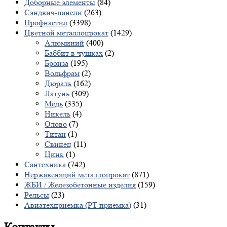
Доборные элементы
(84)
Сэндвич-панели
(263)
Профнастил
(3398)
Цветной металлопрокат
(1429)
Алюминий
(400)
Баббит в чушках
(2)
Бронза
(195)
Вольфрам
(2)
Дюраль
(162)
Латунь
(309)
Медь
(335)
Никель
(4)
Олово
(7)
Титан
(1)
Свинец
(11)
Цинк
(1)
Сантехника
(742)
Нержавеющий металлопрокат
(871)
ЖБИ / Железобетонные изделия
(159)
Рельсы
(23)
Авиатехприемка (РТ приемка)
(31)