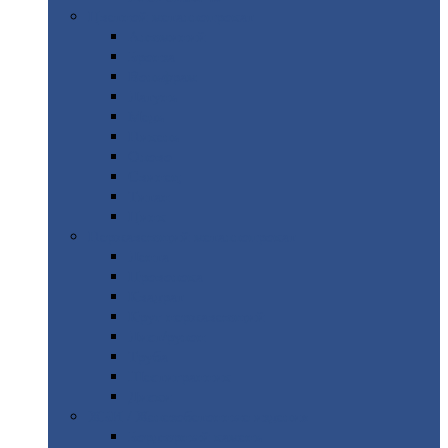
Цветной
металлопрокат
Алюминий
Бронза
Вольфрам
Латунь
Медь
Никель
Олово
Свинец
Титан
Цинк
Нержавеющий
металлопрокат
Лента
Проволока
Квадрат
Круг
нержавеющий
Лист/рулон
Труба
Шестигранник
Диски
ЖБИ
/ Железобетонные изделия
Бордюрный
камень