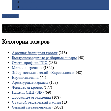
Галерея
Доставка
Контакты
Прайс-лист
Категории
товаров
Арочная фальцевая кровля
(218)
Быстровозводимые разборные ангары
(48)
Омега-профиль ГПО
(238)
Металлочерепица
(1324)
Забор металлический «Еврожалюзи»
(48)
Евроштакетник
(74)
Арматурные каркасы
(159)
Фальцевая кровля
(177)
Панели СИП (SIP)
(69)
Дорожные ограждения
(108)
Сварной решетчатый настил
(13)
Черный металлопрокат
(2932)