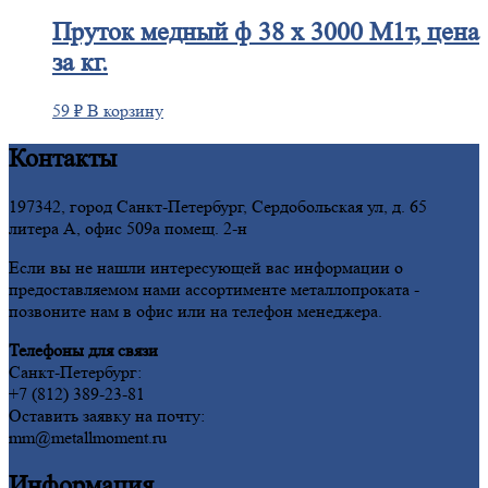
Пруток
медный ф 38 х 3000 М1т, цена
за кг.
59
₽
В корзину
Контакты
197342, город Санкт-Петербург, Сердобольская ул, д. 65
литера А, офис 509а помещ. 2-н
Если вы не нашли интересующей вас информации о
предоставляемом нами ассортименте металлопроката -
позвоните нам в офис или на телефон менеджера.
Телефоны для связи
Санкт-Петербург:
+7 (812) 389-23-81
Оставить заявку на почту:
mm@metallmoment.ru
Информация