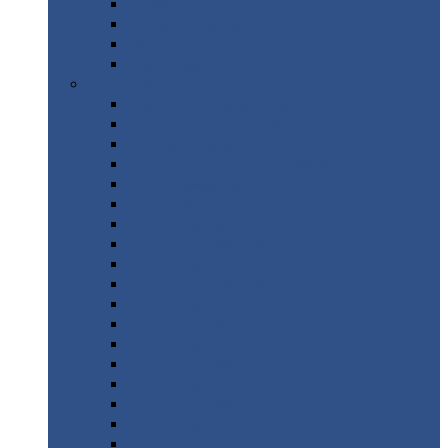
Труба
стальная
Уголок
стальной
Швеллер
Шестигранник
Листовой
прокат
Просечно-вытяжной
лист / ПВЛ
Лист
холоднокатаный
Лист
оцинкованный
Лист
горячекатаный Ст09Г2С
Лист
горячекатаный Ст3
Лист
рифленый: чечевицы
Лист
сталь 10Г2ФБЮ
Лист
сталь 10ХСНД
Лист
сталь 10ХСНД-12
Лист
сталь 12Х1МФ
Лист
сталь 12ХМ
Лист
сталь 16ГС
Лист
сталь 20
Лист
сталь 20К
Лист
сталь 20ЮЧ
Лист
сталь 20Х
Лист
сталь 22К
Лист
сталь 45