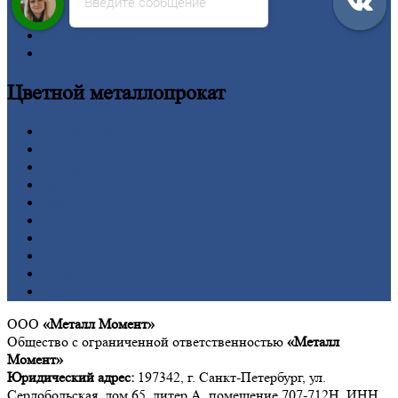
Сетка
Введите сообщение
Труба
Шестигранник
Калькулятор
Цветной
металлопрокат
Алюминий
Бронза
Вольфрам
Латунь
Медь
Никель
Олово
Свинец
Титан
Цинк
ООО
«Металл Момент»
Общество с ограниченной ответственностью
«Металл
Момент»
Юридический адрес:
197342, г. Санкт-Петербург, ул.
Сердобольская, дом 65, литер А, помещение 707-712Н, ИНН