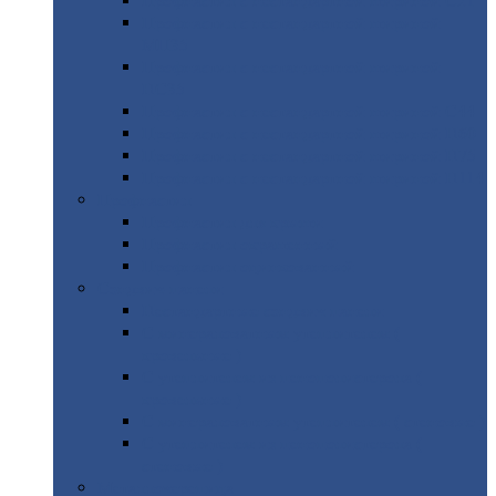
Профнастил
с нестандартной шириной С21
Профнастил
с нестандартной шириной
МП35
Профнастил
с нестандартной шириной
НС35
Профнастил
с нестандартной шириной С44
Профнастил
с нестандартной шириной Н60
Профнастил
с нестандартной шириной Н75
Профнастил
с нестандартной шириной Н114
Профнастил
Профнастил
для крыши
Профнастил
окрашенный
Профнастил
оцинкованный
Сэндвич-панели
Нестандартные
сэндвич панели
С
минераловатным утеплителем (
кровельные )
С
утеплителем из пенополистерола (
кровельные )
С
минераловатным утеплителем ( стеновые )
С
утеплителем из пенополистерола (
стеновые )
Металлочерепица