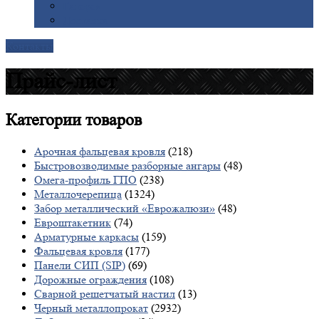
Галерея
Доставка
Контакты
Прайс-лист
Категории
товаров
Арочная фальцевая кровля
(218)
Быстровозводимые разборные ангары
(48)
Омега-профиль ГПО
(238)
Металлочерепица
(1324)
Забор металлический «Еврожалюзи»
(48)
Евроштакетник
(74)
Арматурные каркасы
(159)
Фальцевая кровля
(177)
Панели СИП (SIP)
(69)
Дорожные ограждения
(108)
Сварной решетчатый настил
(13)
Черный металлопрокат
(2932)