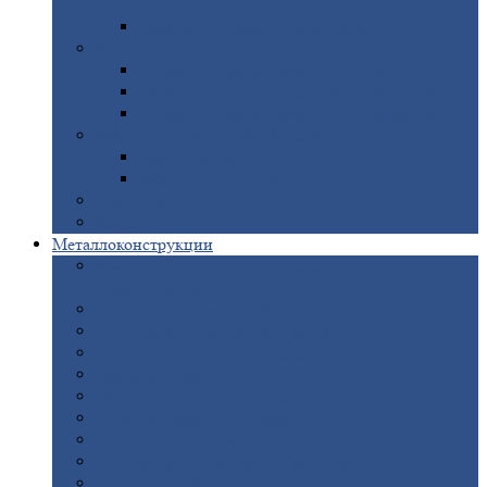
покрытием
Доборные
элементы оцинкованные
Евроштакетник
Штакетник
металлический полукруглый
Штакетник
металлический П-образный
Штакетник
металлический М-образный
Забор
металлический «Еврожалюзи»
Забор
жалюзи — Z
Забор
жалюзи — S
Сантехника
Рельсы
Металлоконструкции
Рамные
конструкции для дорожного
строительства
Быстровозводимые
здания
Металлоконструкции
для мостов
Технологические
металлоконструкции
Козловой
кран
Нестандартные
металлоконструкции
Решетки,
заборы и ограды
Прожекторные
мачты
Изготовление
лестниц из металла
Открытые
крановые эстакады