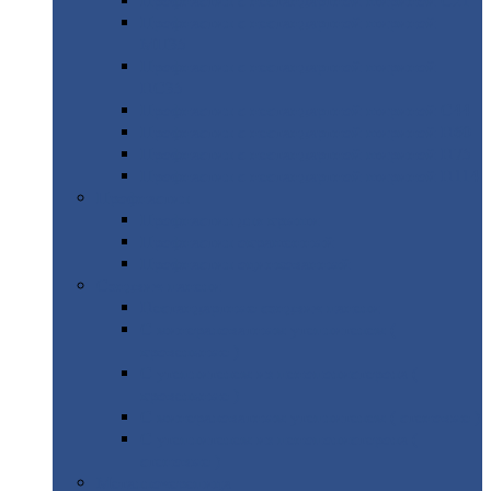
Профнастил
с нестандартной шириной С21
Профнастил
с нестандартной шириной
МП35
Профнастил
с нестандартной шириной
НС35
Профнастил
с нестандартной шириной С44
Профнастил
с нестандартной шириной Н60
Профнастил
с нестандартной шириной Н75
Профнастил
с нестандартной шириной Н114
Профнастил
Профнастил
для крыши
Профнастил
окрашенный
Профнастил
оцинкованный
Сэндвич-панели
Нестандартные
сэндвич панели
С
минераловатным утеплителем (
кровельные )
С
утеплителем из пенополистерола (
кровельные )
С
минераловатным утеплителем ( стеновые )
С
утеплителем из пенополистерола (
стеновые )
Металлочерепица