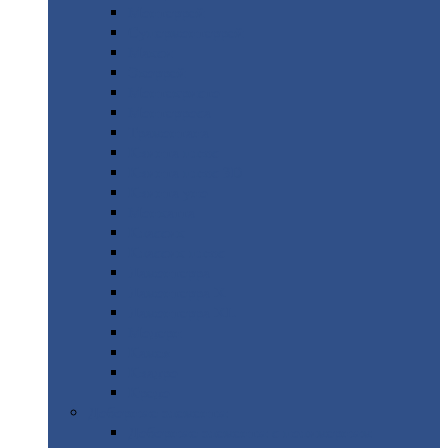
Монтеррей
Супермонтеррей
Макси
Экоррей
Монтекристо
Монтерроса
Трамонтана
Квинта
плюс
Квинта
плюс 3D
Квинта
уно
Монкатта
Классик
Классик
плюс
Ламонтерра
Ламонтерра
X
Ламонтерра
XL
Модерн
Камея
Квадро
Кредо
Доборные
элементы
Доборные
элементы с полимерным