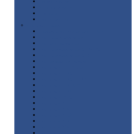
Труба
стальная
Уголок
стальной
Швеллер
Шестигранник
Листовой
прокат
Просечно-вытяжной
лист / ПВЛ
Лист
холоднокатаный
Лист
оцинкованный
Лист
горячекатаный Ст09Г2С
Лист
горячекатаный Ст3
Лист
рифленый: чечевицы
Лист
сталь 10Г2ФБЮ
Лист
сталь 10ХСНД
Лист
сталь 10ХСНД-12
Лист
сталь 12Х1МФ
Лист
сталь 12ХМ
Лист
сталь 16ГС
Лист
сталь 20
Лист
сталь 20К
Лист
сталь 20ЮЧ
Лист
сталь 20Х
Лист
сталь 22К
Лист
сталь 45