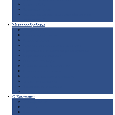
Опоры
ЛЭП
Дымовые
трубы
Закладные
детали для железобетонных
конструкций
Металлообработка
Анодировка
Горячее
цинкование
Лазерная
резка
Правка
плоского металлопроката
Продольно-поперечная
резка рулонов
Порошковая
покраска
Размотка
арматуры
Рубка
металла гильотиной
Резка
газом и плазмой
Сварочно-сборочные
работы
Токарная
обработка
Фрезерование
металла
Шлифовка
металла
О
Компании
Сертификаты
Новости
Вакансии