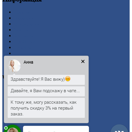
Главная
Вакансии
О
Компании
Заводы
Контакты
Прайс-лист
Новости
Личный
кабинет
Оформление
заказа
Анна
Оплата
Черный
металлопрокат
Здравствуйте! Я Вас вижу)
Давайте, я Вам подскажу в чате...
Арматура
Двутавровая
балка (двутавр)
К тому же, могу рассказать, как
Квадрат
получить скидку 3% на первый
Круг
стальной
заказ.
Лист
Проволока
Рельсы