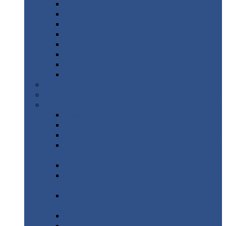
Дорожные
плиты
Каналы
непроходные
Ленточный
фундамент
Лифтовые
шахты
Перемычки
бетонные
Аэродромные
плиты
Фундаментные
блоки
Тепловые
камеры
Авиатехприемка
(РТ приемка)
Арочное
укрытие для конвейеров из профнастила
Профнастил
с нестандартной шириной
Профнастил
с нестандартной шириной С8
Профнастил
с нестандартной шириной С10
Профнастил
с нестандартной шириной СС10
Профнастил
с нестандартной шириной
МП10
Профнастил
с нестандартной шириной С15
Профнастил
с нестандартной шириной
МП18
Профнастил
с нестандартной шириной
МП20
Профнастил
с нестандартной шириной С18