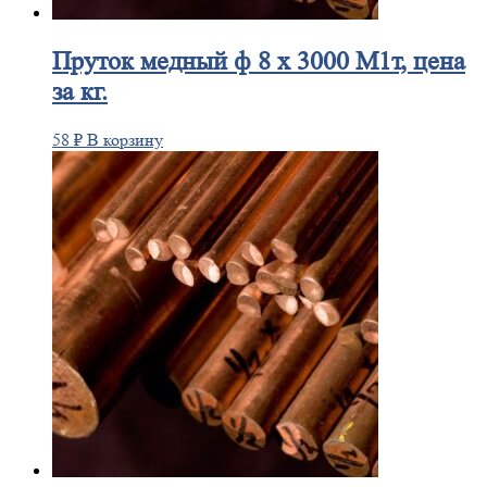
Пруток
медный ф 8 х 3000 М1т, цена
за кг.
58
₽
В корзину