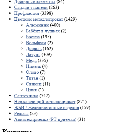
Доборные элементы
(84)
Сэндвич-панели
(263)
Профнастил
(3398)
Цветной металлопрокат
(1429)
Алюминий
(400)
Баббит в чушках
(2)
Бронза
(195)
Вольфрам
(2)
Дюраль
(162)
Латунь
(309)
Медь
(335)
Никель
(4)
Олово
(7)
Титан
(1)
Свинец
(11)
Цинк
(1)
Сантехника
(742)
Нержавеющий металлопрокат
(871)
ЖБИ / Железобетонные изделия
(159)
Рельсы
(23)
Авиатехприемка (РТ приемка)
(31)