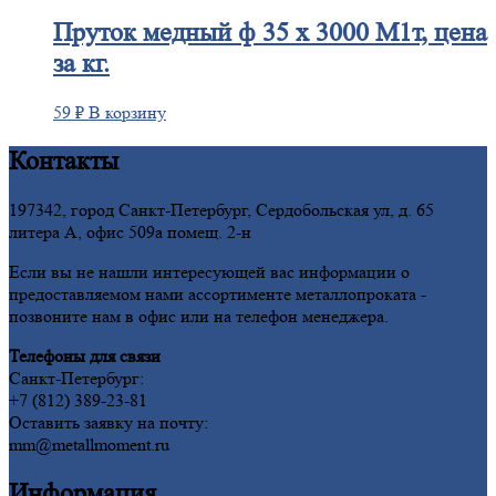
Пруток
медный ф 35 х 3000 М1т, цена
за кг.
59
₽
В корзину
Контакты
197342, город Санкт-Петербург, Сердобольская ул, д. 65
литера А, офис 509а помещ. 2-н
Если вы не нашли интересующей вас информации о
предоставляемом нами ассортименте металлопроката -
позвоните нам в офис или на телефон менеджера.
Телефоны для связи
Санкт-Петербург:
+7 (812) 389-23-81
Оставить заявку на почту:
mm@metallmoment.ru
Информация