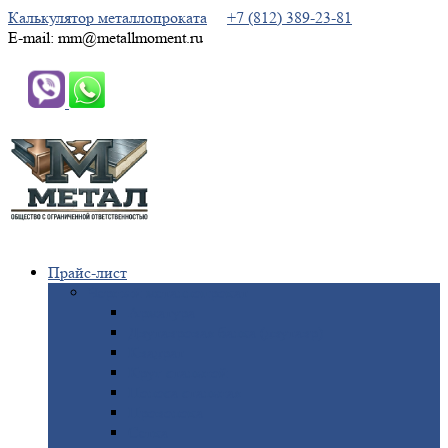
Калькулятор металлопроката
+7 (812) 389-23-81
E-mail: mm@metallmoment.ru
Прайс-лист
Черный
металлопрокат
Арматура
Двутавровая
балка (двутавр)
Квадрат
Круг
стальной
Полоса
стальная
Проволока
Сетка