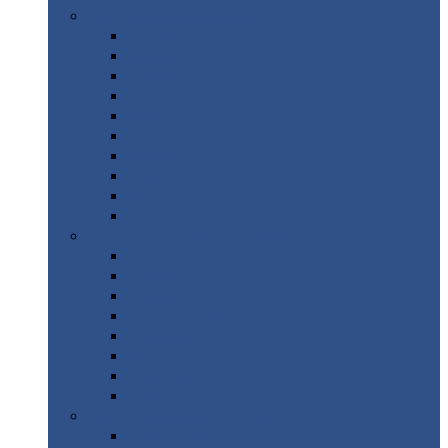
Цветной
металлопрокат
Алюминий
Бронза
Вольфрам
Латунь
Медь
Никель
Олово
Свинец
Титан
Цинк
Нержавеющий
металлопрокат
Лента
Проволока
Квадрат
Круг
нержавеющий
Лист/рулон
Труба
Шестигранник
Диски
ЖБИ
/ Железобетонные изделия
Бордюрный
камень