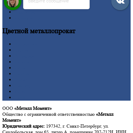
Сетка
Введите сообщение
Труба
Шестигранник
Калькулятор
Цветной
металлопрокат
Алюминий
Бронза
Вольфрам
Латунь
Медь
Никель
Олово
Свинец
Титан
Цинк
ООО
«Металл Момент»
Общество с ограниченной ответственностью
«Металл
Момент»
Юридический адрес:
197342, г. Санкт-Петербург, ул.
Сердобольская, дом 65, литер А, помещение 707-712Н, ИНН