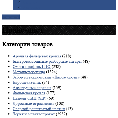
Галерея
Доставка
Контакты
Прайс-лист
Категории
товаров
Арочная фальцевая кровля
(218)
Быстровозводимые разборные ангары
(48)
Омега-профиль ГПО
(238)
Металлочерепица
(1324)
Забор металлический «Еврожалюзи»
(48)
Евроштакетник
(74)
Арматурные каркасы
(159)
Фальцевая кровля
(177)
Панели СИП (SIP)
(69)
Дорожные ограждения
(108)
Сварной решетчатый настил
(13)
Черный металлопрокат
(2932)