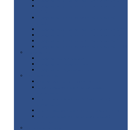
Профнастил
с нестандартной шириной С21
Профнастил
с нестандартной шириной
МП35
Профнастил
с нестандартной шириной
НС35
Профнастил
с нестандартной шириной С44
Профнастил
с нестандартной шириной Н60
Профнастил
с нестандартной шириной Н75
Профнастил
с нестандартной шириной Н114
Профнастил
Профнастил
для крыши
Профнастил
окрашенный
Профнастил
оцинкованный
Сэндвич-панели
Нестандартные
сэндвич панели
С
минераловатным утеплителем (
кровельные )
С
утеплителем из пенополистерола (
кровельные )
С
минераловатным утеплителем ( стеновые )
С
утеплителем из пенополистерола (
стеновые )
Металлочерепица