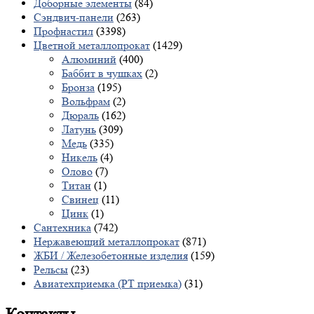
Доборные элементы
(84)
Сэндвич-панели
(263)
Профнастил
(3398)
Цветной металлопрокат
(1429)
Алюминий
(400)
Баббит в чушках
(2)
Бронза
(195)
Вольфрам
(2)
Дюраль
(162)
Латунь
(309)
Медь
(335)
Никель
(4)
Олово
(7)
Титан
(1)
Свинец
(11)
Цинк
(1)
Сантехника
(742)
Нержавеющий металлопрокат
(871)
ЖБИ / Железобетонные изделия
(159)
Рельсы
(23)
Авиатехприемка (РТ приемка)
(31)