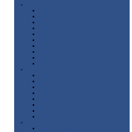
Цветной
металлопрокат
Алюминий
Бронза
Вольфрам
Латунь
Медь
Никель
Олово
Свинец
Титан
Цинк
Нержавеющий
металлопрокат
Лента
Проволока
Квадрат
Круг
нержавеющий
Лист/рулон
Труба
Шестигранник
Диски
ЖБИ
/ Железобетонные изделия
Бордюрный
камень