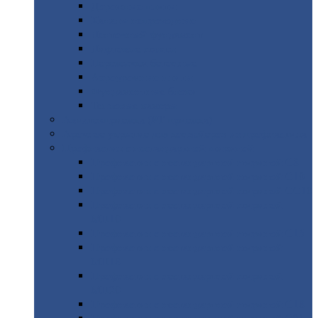
Дорожные
плиты
Каналы
непроходные
Ленточный
фундамент
Лифтовые
шахты
Перемычки
бетонные
Аэродромные
плиты
Фундаментные
блоки
Тепловые
камеры
Авиатехприемка
(РТ приемка)
Арочное
укрытие для конвейеров из профнастила
Профнастил
с нестандартной шириной
Профнастил
с нестандартной шириной С8
Профнастил
с нестандартной шириной С10
Профнастил
с нестандартной шириной СС10
Профнастил
с нестандартной шириной
МП10
Профнастил
с нестандартной шириной С15
Профнастил
с нестандартной шириной
МП18
Профнастил
с нестандартной шириной
МП20
Профнастил
с нестандартной шириной С18