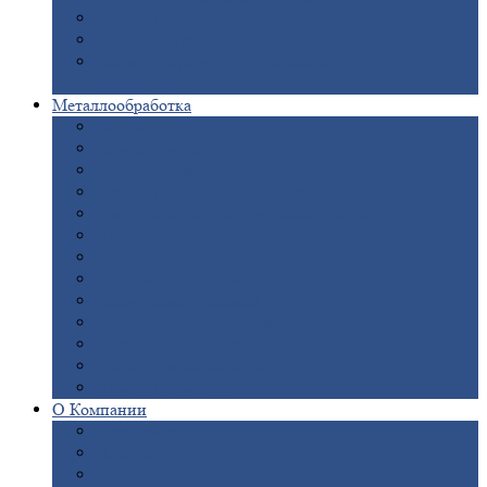
Опоры
ЛЭП
Дымовые
трубы
Закладные
детали для железобетонных
конструкций
Металлообработка
Анодировка
Горячее
цинкование
Лазерная
резка
Правка
плоского металлопроката
Продольно-поперечная
резка рулонов
Порошковая
покраска
Размотка
арматуры
Рубка
металла гильотиной
Резка
газом и плазмой
Сварочно-сборочные
работы
Токарная
обработка
Фрезерование
металла
Шлифовка
металла
О
Компании
Сертификаты
Новости
Вакансии