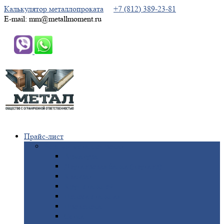
Калькулятор металлопроката
+7 (812) 389-23-81
E-mail: mm@metallmoment.ru
Прайс-лист
Черный
металлопрокат
Арматура
Двутавровая
балка (двутавр)
Квадрат
Круг
стальной
Полоса
стальная
Проволока
Сетка