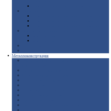
покрытием
Доборные
элементы оцинкованные
Евроштакетник
Штакетник
металлический полукруглый
Штакетник
металлический П-образный
Штакетник
металлический М-образный
Забор
металлический «Еврожалюзи»
Забор
жалюзи — Z
Забор
жалюзи — S
Сантехника
Рельсы
Металлоконструкции
Рамные
конструкции для дорожного
строительства
Быстровозводимые
здания
Металлоконструкции
для мостов
Технологические
металлоконструкции
Козловой
кран
Нестандартные
металлоконструкции
Решетки,
заборы и ограды
Прожекторные
мачты
Изготовление
лестниц из металла
Открытые
крановые эстакады