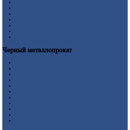
Заводы
Контакты
Прайс-лист
Новости
Личный
кабинет
Оформление
заказа
Оплата
Черный
металлопрокат
Арматура
Двутавровая
балка (двутавр)
Квадрат
Круг
стальной
Лист
Проволока
Рельсы
Сетка
Труба
Шестигранник
Калькулятор