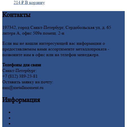
214
₽
В корзину
Контакты
197342, город Санкт-Петербург, Сердобольская ул, д. 65
литера А, офис 509а помещ. 2-н
Если вы не нашли интересующей вас информации о
предоставляемом нами ассортименте металлопроката -
позвоните нам в офис или на телефон менеджера.
Телефоны для связи
Санкт-Петербург:
+7 (812) 389-23-81
Оставить заявку на почту:
mm@metallmoment.ru
Информация
Главная
Вакансии
О
Компании