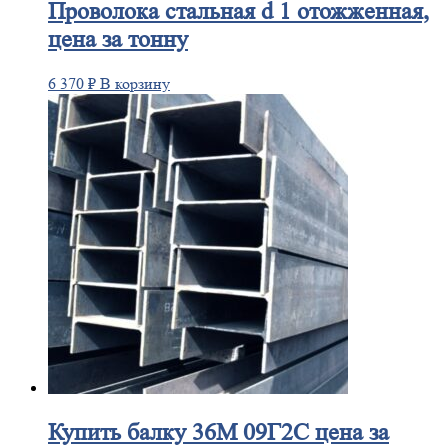
Проволока
стальная d 1 отожженная,
цена за тонну
6 370
₽
В корзину
Купить
балку 36М 09Г2С цена за