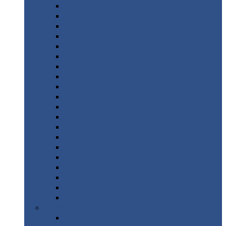
Монтеррей
Супермонтеррей
Макси
Экоррей
Монтекристо
Монтерроса
Трамонтана
Квинта
плюс
Квинта
плюс 3D
Квинта
уно
Монкатта
Классик
Классик
плюс
Ламонтерра
Ламонтерра
X
Ламонтерра
XL
Модерн
Камея
Квадро
Кредо
Доборные
элементы
Доборные
элементы с полимерным