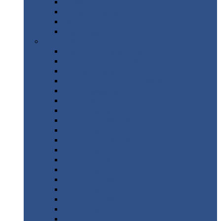
Труба
стальная
Уголок
стальной
Швеллер
Шестигранник
Листовой
прокат
Просечно-вытяжной
лист / ПВЛ
Лист
холоднокатаный
Лист
оцинкованный
Лист
горячекатаный Ст09Г2С
Лист
горячекатаный Ст3
Лист
рифленый: чечевицы
Лист
сталь 10Г2ФБЮ
Лист
сталь 10ХСНД
Лист
сталь 10ХСНД-12
Лист
сталь 12Х1МФ
Лист
сталь 12ХМ
Лист
сталь 16ГС
Лист
сталь 20
Лист
сталь 20К
Лист
сталь 20ЮЧ
Лист
сталь 20Х
Лист
сталь 22К
Лист
сталь 45