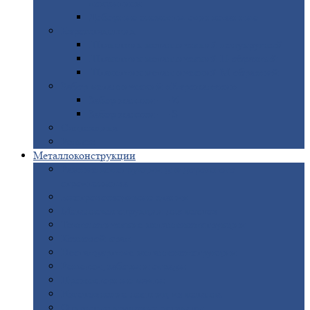
покрытием
Доборные
элементы оцинкованные
Евроштакетник
Штакетник
металлический полукруглый
Штакетник
металлический П-образный
Штакетник
металлический М-образный
Забор
металлический «Еврожалюзи»
Забор
жалюзи — Z
Забор
жалюзи — S
Сантехника
Рельсы
Металлоконструкции
Рамные
конструкции для дорожного
строительства
Быстровозводимые
здания
Металлоконструкции
для мостов
Технологические
металлоконструкции
Козловой
кран
Нестандартные
металлоконструкции
Решетки,
заборы и ограды
Прожекторные
мачты
Изготовление
лестниц из металла
Открытые
крановые эстакады