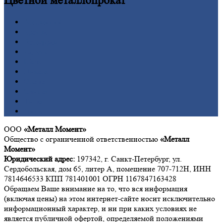
Цветной
металлопрокат
Алюминий
Бронза
Вольфрам
Латунь
Медь
Никель
Олово
Свинец
Титан
Цинк
ООО
«Металл Момент»
Общество с ограниченной ответственностью
«Металл
Момент»
Юридический адрес:
197342, г. Санкт-Петербург, ул.
Сердобольская, дом 65, литер А, помещение 707-712Н, ИНН
7814646533 КПП 781401001 ОГРН 1167847163428
Обращаем Ваше внимание на то, что вся информация
(включая цены) на этом интернет-сайте носит исключительно
информационный характер, и ни при каких условиях не
является публичной офертой, определяемой положениями