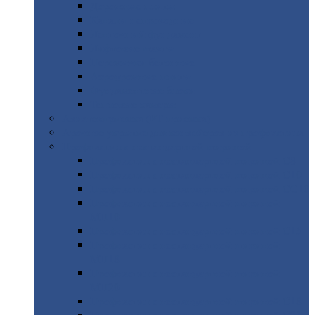
Дорожные
плиты
Каналы
непроходные
Ленточный
фундамент
Лифтовые
шахты
Перемычки
бетонные
Аэродромные
плиты
Фундаментные
блоки
Тепловые
камеры
Авиатехприемка
(РТ приемка)
Арочное
укрытие для конвейеров из профнастила
Профнастил
с нестандартной шириной
Профнастил
с нестандартной шириной С8
Профнастил
с нестандартной шириной С10
Профнастил
с нестандартной шириной СС10
Профнастил
с нестандартной шириной
МП10
Профнастил
с нестандартной шириной С15
Профнастил
с нестандартной шириной
МП18
Профнастил
с нестандартной шириной
МП20
Профнастил
с нестандартной шириной С18