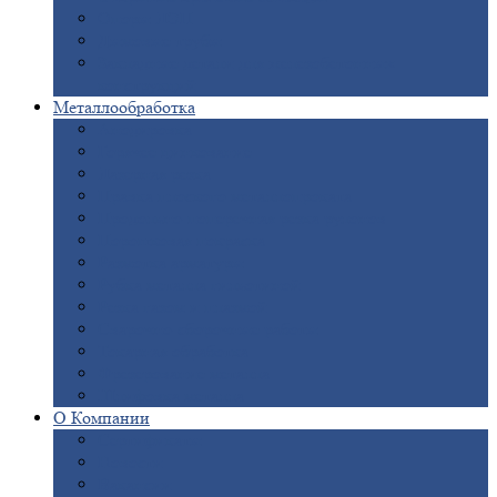
Опоры
ЛЭП
Дымовые
трубы
Закладные
детали для железобетонных
конструкций
Металлообработка
Анодировка
Горячее
цинкование
Лазерная
резка
Правка
плоского металлопроката
Продольно-поперечная
резка рулонов
Порошковая
покраска
Размотка
арматуры
Рубка
металла гильотиной
Резка
газом и плазмой
Сварочно-сборочные
работы
Токарная
обработка
Фрезерование
металла
Шлифовка
металла
О
Компании
Сертификаты
Новости
Вакансии