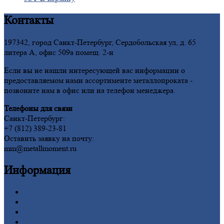
Контакты
197342, город Санкт-Петербург, Сердобольская ул, д. 65
литера А, офис 509а помещ. 2-н
Если вы не нашли интересующей вас информации о
предоставляемом нами ассортименте металлопроката -
позвоните нам в офис или на телефон менеджера.
Телефоны для связи
Санкт-Петербург:
+7 (812) 389-23-81
Оставить заявку на почту:
mm@metallmoment.ru
Информация
Главная
Вакансии
О
Компании
Заводы