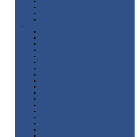
Труба
стальная
Уголок
стальной
Швеллер
Шестигранник
Листовой
прокат
Просечно-вытяжной
лист / ПВЛ
Лист
холоднокатаный
Лист
оцинкованный
Лист
горячекатаный Ст09Г2С
Лист
горячекатаный Ст3
Лист
рифленый: чечевицы
Лист
сталь 10Г2ФБЮ
Лист
сталь 10ХСНД
Лист
сталь 10ХСНД-12
Лист
сталь 12Х1МФ
Лист
сталь 12ХМ
Лист
сталь 16ГС
Лист
сталь 20
Лист
сталь 20К
Лист
сталь 20ЮЧ
Лист
сталь 20Х
Лист
сталь 22К
Лист
сталь 45