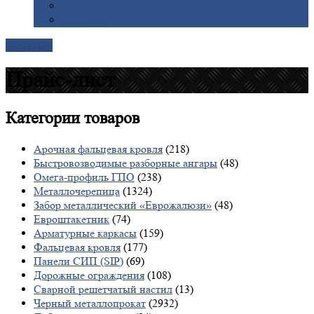
Галерея
Доставка
Контакты
Прайс-лист
Категории
товаров
Арочная фальцевая кровля
(218)
Быстровозводимые разборные ангары
(48)
Омега-профиль ГПО
(238)
Металлочерепица
(1324)
Забор металлический «Еврожалюзи»
(48)
Евроштакетник
(74)
Арматурные каркасы
(159)
Фальцевая кровля
(177)
Панели СИП (SIP)
(69)
Дорожные ограждения
(108)
Сварной решетчатый настил
(13)
Черный металлопрокат
(2932)