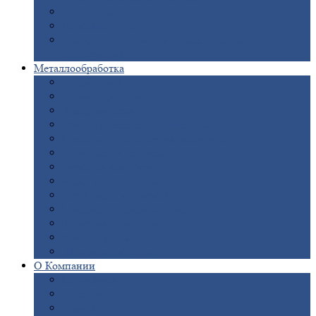
Опоры
ЛЭП
Дымовые
трубы
Закладные
детали для железобетонных
конструкций
Металлообработка
Анодировка
Горячее
цинкование
Лазерная
резка
Правка
плоского металлопроката
Продольно-поперечная
резка рулонов
Порошковая
покраска
Размотка
арматуры
Рубка
металла гильотиной
Резка
газом и плазмой
Сварочно-сборочные
работы
Токарная
обработка
Фрезерование
металла
Шлифовка
металла
О
Компании
Сертификаты
Новости
Вакансии