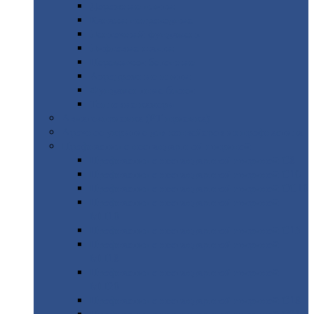
Дорожные
плиты
Каналы
непроходные
Ленточный
фундамент
Лифтовые
шахты
Перемычки
бетонные
Аэродромные
плиты
Фундаментные
блоки
Тепловые
камеры
Авиатехприемка
(РТ приемка)
Арочное
укрытие для конвейеров из профнастила
Профнастил
с нестандартной шириной
Профнастил
с нестандартной шириной С8
Профнастил
с нестандартной шириной С10
Профнастил
с нестандартной шириной СС10
Профнастил
с нестандартной шириной
МП10
Профнастил
с нестандартной шириной С15
Профнастил
с нестандартной шириной
МП18
Профнастил
с нестандартной шириной
МП20
Профнастил
с нестандартной шириной С18