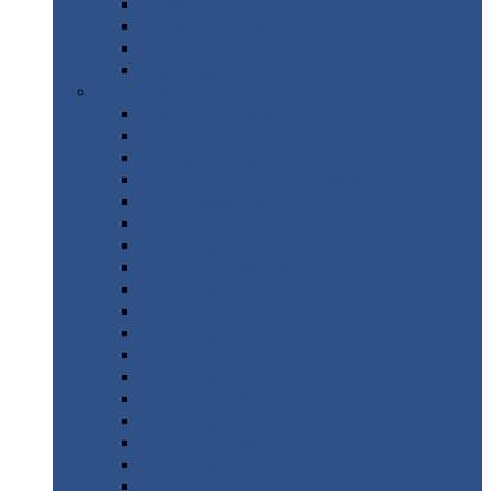
Труба
стальная
Уголок
стальной
Швеллер
Шестигранник
Листовой
прокат
Просечно-вытяжной
лист / ПВЛ
Лист
холоднокатаный
Лист
оцинкованный
Лист
горячекатаный Ст09Г2С
Лист
горячекатаный Ст3
Лист
рифленый: чечевицы
Лист
сталь 10Г2ФБЮ
Лист
сталь 10ХСНД
Лист
сталь 10ХСНД-12
Лист
сталь 12Х1МФ
Лист
сталь 12ХМ
Лист
сталь 16ГС
Лист
сталь 20
Лист
сталь 20К
Лист
сталь 20ЮЧ
Лист
сталь 20Х
Лист
сталь 22К
Лист
сталь 45