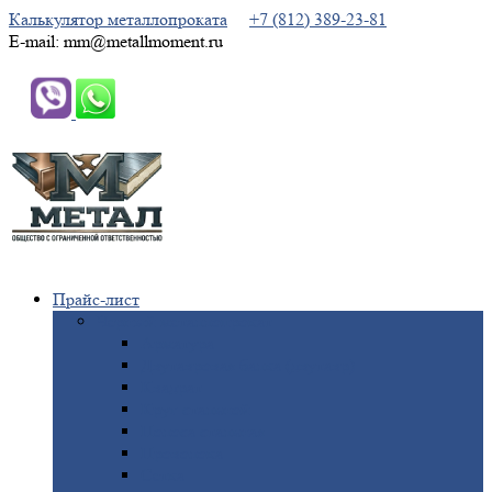
Калькулятор металлопроката
+7 (812) 389-23-81
E-mail: mm@metallmoment.ru
Прайс-лист
Черный
металлопрокат
Арматура
Двутавровая
балка (двутавр)
Квадрат
Круг
стальной
Полоса
стальная
Проволока
Сетка