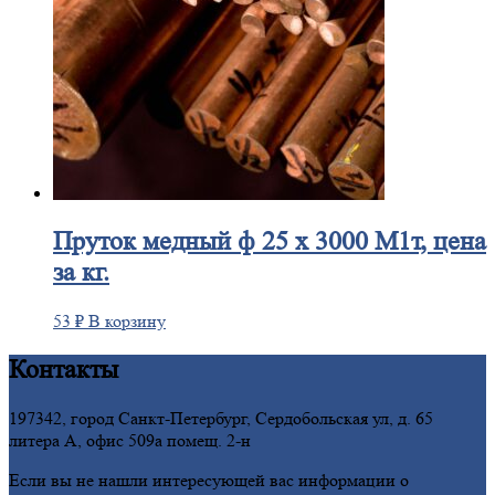
Пруток
медный ф 25 х 3000 М1т, цена
за кг.
53
₽
В корзину
Контакты
197342, город Санкт-Петербург, Сердобольская ул, д. 65
литера А, офис 509а помещ. 2-н
Если вы не нашли интересующей вас информации о