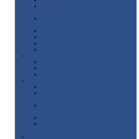
Профнастил
с нестандартной шириной С21
Профнастил
с нестандартной шириной
МП35
Профнастил
с нестандартной шириной
НС35
Профнастил
с нестандартной шириной С44
Профнастил
с нестандартной шириной Н60
Профнастил
с нестандартной шириной Н75
Профнастил
с нестандартной шириной Н114
Профнастил
Профнастил
для крыши
Профнастил
окрашенный
Профнастил
оцинкованный
Сэндвич-панели
Нестандартные
сэндвич панели
С
минераловатным утеплителем (
кровельные )
С
утеплителем из пенополистерола (
кровельные )
С
минераловатным утеплителем ( стеновые )
С
утеплителем из пенополистерола (
стеновые )
Металлочерепица