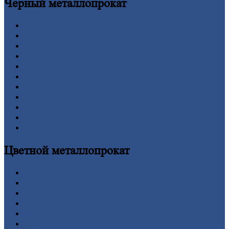
Черный
металлопрокат
Арматура
Двутавровая
балка (двутавр)
Квадрат
Круг
стальной
Лист
Проволока
Рельсы
Сетка
Труба
Шестигранник
Калькулятор
Цветной
металлопрокат
Алюминий
Бронза
Вольфрам
Латунь
Медь
Никель