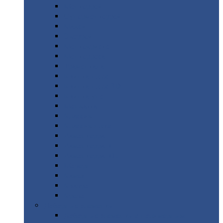
Монтеррей
Супермонтеррей
Макси
Экоррей
Монтекристо
Монтерроса
Трамонтана
Квинта
плюс
Квинта
плюс 3D
Квинта
уно
Монкатта
Классик
Классик
плюс
Ламонтерра
Ламонтерра
X
Ламонтерра
XL
Модерн
Камея
Квадро
Кредо
Доборные
элементы
Доборные
элементы с полимерным