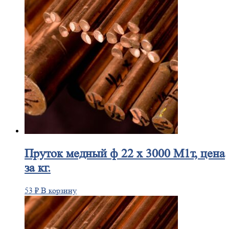
Пруток
медный ф 22 х 3000 М1т, цена
за кг.
53
₽
В корзину