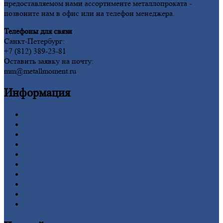
предоставляемом нами ассортименте металлопроката -
позвоните нам в офис или на телефон менеджера.
Телефоны для связи
Санкт-Петербург:
+7 (812) 389-23-81
Оставить заявку на почту:
mm@metallmoment.ru
Информация
Главная
Вакансии
О
Компании
Заводы
Контакты
Прайс-лист
Новости
Личный
кабинет
Оформление
заказа
Оплата