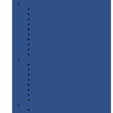
Цветной
металлопрокат
Алюминий
Бронза
Вольфрам
Латунь
Медь
Никель
Олово
Свинец
Титан
Цинк
Нержавеющий
металлопрокат
Лента
Проволока
Квадрат
Круг
нержавеющий
Лист/рулон
Труба
Шестигранник
Диски
ЖБИ
/ Железобетонные изделия
Бордюрный
камень