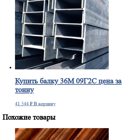
Купить
балку 36М 09Г2С цена за
тонну
41 544
₽
В корзину
Похожие товары