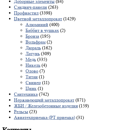
Доборные элементы
(84)
Сэндвич-панели
(263)
Профнастил
(3398)
Цветной металлопрокат
(1429)
Алюминий
(400)
Баббит в чушках
(2)
Бронза
(195)
Вольфрам
(2)
Дюраль
(162)
Латунь
(309)
Медь
(335)
Никель
(4)
Олово
(7)
Титан
(1)
Свинец
(11)
Цинк
(1)
Сантехника
(742)
Нержавеющий металлопрокат
(871)
ЖБИ / Железобетонные изделия
(159)
Рельсы
(23)
Авиатехприемка (РТ приемка)
(31)