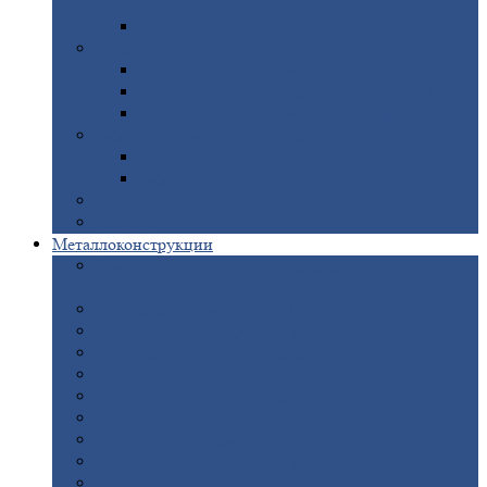
покрытием
Доборные
элементы оцинкованные
Евроштакетник
Штакетник
металлический полукруглый
Штакетник
металлический П-образный
Штакетник
металлический М-образный
Забор
металлический «Еврожалюзи»
Забор
жалюзи — Z
Забор
жалюзи — S
Сантехника
Рельсы
Металлоконструкции
Рамные
конструкции для дорожного
строительства
Быстровозводимые
здания
Металлоконструкции
для мостов
Технологические
металлоконструкции
Козловой
кран
Нестандартные
металлоконструкции
Решетки,
заборы и ограды
Прожекторные
мачты
Изготовление
лестниц из металла
Открытые
крановые эстакады