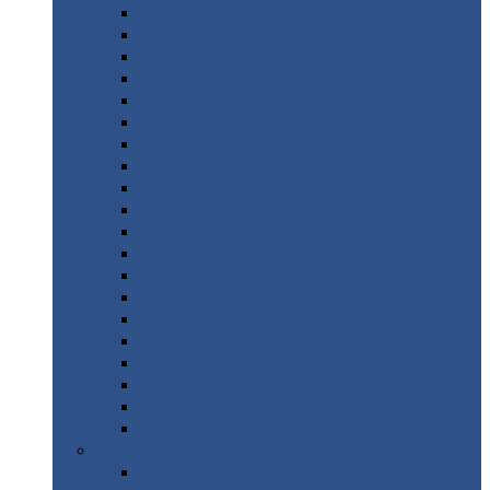
Монтеррей
Супермонтеррей
Макси
Экоррей
Монтекристо
Монтерроса
Трамонтана
Квинта
плюс
Квинта
плюс 3D
Квинта
уно
Монкатта
Классик
Классик
плюс
Ламонтерра
Ламонтерра
X
Ламонтерра
XL
Модерн
Камея
Квадро
Кредо
Доборные
элементы
Доборные
элементы с полимерным