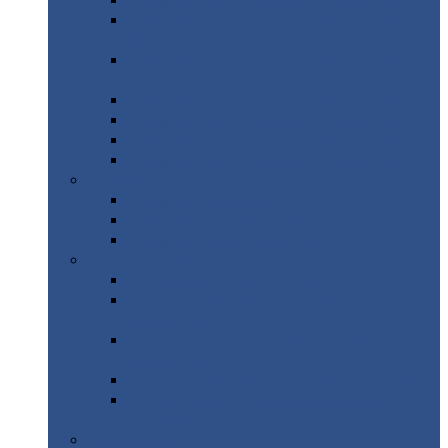
Профнастил
с нестандартной шириной С21
Профнастил
с нестандартной шириной
МП35
Профнастил
с нестандартной шириной
НС35
Профнастил
с нестандартной шириной С44
Профнастил
с нестандартной шириной Н60
Профнастил
с нестандартной шириной Н75
Профнастил
с нестандартной шириной Н114
Профнастил
Профнастил
для крыши
Профнастил
окрашенный
Профнастил
оцинкованный
Сэндвич-панели
Нестандартные
сэндвич панели
С
минераловатным утеплителем (
кровельные )
С
утеплителем из пенополистерола (
кровельные )
С
минераловатным утеплителем ( стеновые )
С
утеплителем из пенополистерола (
стеновые )
Металлочерепица