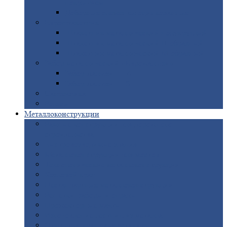
покрытием
Доборные
элементы оцинкованные
Евроштакетник
Штакетник
металлический полукруглый
Штакетник
металлический П-образный
Штакетник
металлический М-образный
Забор
металлический «Еврожалюзи»
Забор
жалюзи — Z
Забор
жалюзи — S
Сантехника
Рельсы
Металлоконструкции
Рамные
конструкции для дорожного
строительства
Быстровозводимые
здания
Металлоконструкции
для мостов
Технологические
металлоконструкции
Козловой
кран
Нестандартные
металлоконструкции
Решетки,
заборы и ограды
Прожекторные
мачты
Изготовление
лестниц из металла
Открытые
крановые эстакады