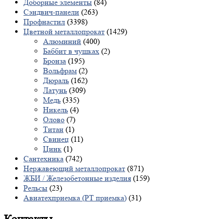
Доборные элементы
(84)
Сэндвич-панели
(263)
Профнастил
(3398)
Цветной металлопрокат
(1429)
Алюминий
(400)
Баббит в чушках
(2)
Бронза
(195)
Вольфрам
(2)
Дюраль
(162)
Латунь
(309)
Медь
(335)
Никель
(4)
Олово
(7)
Титан
(1)
Свинец
(11)
Цинк
(1)
Сантехника
(742)
Нержавеющий металлопрокат
(871)
ЖБИ / Железобетонные изделия
(159)
Рельсы
(23)
Авиатехприемка (РТ приемка)
(31)