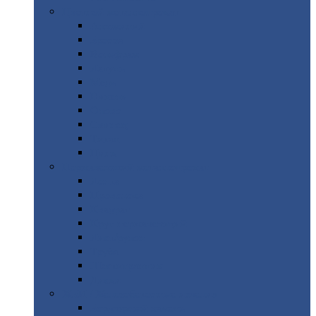
Цветной
металлопрокат
Алюминий
Бронза
Вольфрам
Латунь
Медь
Никель
Олово
Свинец
Титан
Цинк
Нержавеющий
металлопрокат
Лента
Проволока
Квадрат
Круг
нержавеющий
Лист/рулон
Труба
Шестигранник
Диски
ЖБИ
/ Железобетонные изделия
Бордюрный
камень