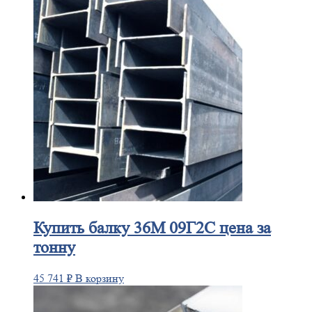
Купить
балку 36М 09Г2С цена за
тонну
45 741
₽
В корзину