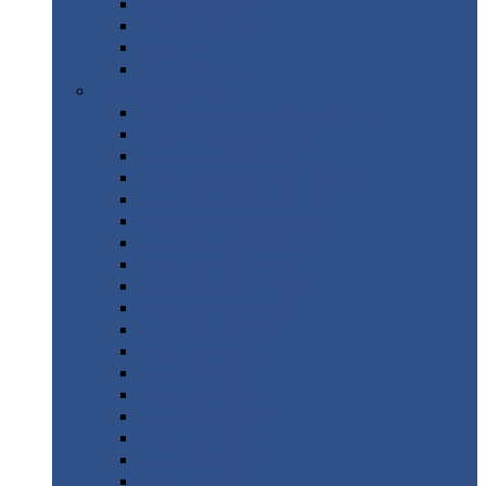
Труба
стальная
Уголок
стальной
Швеллер
Шестигранник
Листовой
прокат
Просечно-вытяжной
лист / ПВЛ
Лист
холоднокатаный
Лист
оцинкованный
Лист
горячекатаный Ст09Г2С
Лист
горячекатаный Ст3
Лист
рифленый: чечевицы
Лист
сталь 10Г2ФБЮ
Лист
сталь 10ХСНД
Лист
сталь 10ХСНД-12
Лист
сталь 12Х1МФ
Лист
сталь 12ХМ
Лист
сталь 16ГС
Лист
сталь 20
Лист
сталь 20К
Лист
сталь 20ЮЧ
Лист
сталь 20Х
Лист
сталь 22К
Лист
сталь 45