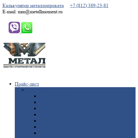
Калькулятор металлопроката
+7 (812) 389-23-81
E-mail: mm@metallmoment.ru
Прайс-лист
Черный
металлопрокат
Арматура
Двутавровая
балка (двутавр)
Квадрат
Круг
стальной
Полоса
стальная
Проволока
Сетка