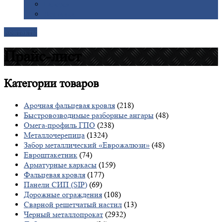
Галерея
Доставка
Контакты
Прайс-лист
Категории
товаров
Арочная фальцевая кровля
(218)
Быстровозводимые разборные ангары
(48)
Омега-профиль ГПО
(238)
Металлочерепица
(1324)
Забор металлический «Еврожалюзи»
(48)
Евроштакетник
(74)
Арматурные каркасы
(159)
Фальцевая кровля
(177)
Панели СИП (SIP)
(69)
Дорожные ограждения
(108)
Сварной решетчатый настил
(13)
Черный металлопрокат
(2932)