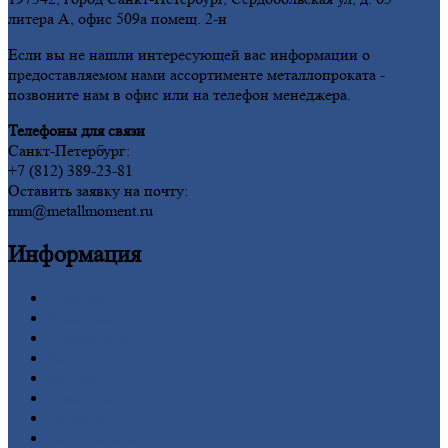
литера А, офис 509а помещ. 2-н
Если вы не нашли интересующей вас информации о
предоставляемом нами ассортименте металлопроката -
позвоните нам в офис или на телефон менеджера.
Телефоны для связи
Санкт-Петербург:
+7 (812) 389-23-81
Оставить заявку на почту:
mm@metallmoment.ru
Информация
Главная
Вакансии
О
Компании
Заводы
Контакты
Прайс-лист
Новости
Личный
кабинет