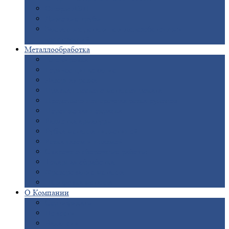
Опоры
ЛЭП
Дымовые
трубы
Закладные
детали для железобетонных
конструкций
Металлообработка
Анодировка
Горячее
цинкование
Лазерная
резка
Правка
плоского металлопроката
Продольно-поперечная
резка рулонов
Порошковая
покраска
Размотка
арматуры
Рубка
металла гильотиной
Резка
газом и плазмой
Сварочно-сборочные
работы
Токарная
обработка
Фрезерование
металла
Шлифовка
металла
О
Компании
Сертификаты
Новости
Вакансии