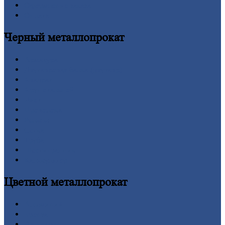
Оформление
заказа
Оплата
Черный
металлопрокат
Арматура
Двутавровая
балка (двутавр)
Квадрат
Круг
стальной
Лист
Проволока
Рельсы
Сетка
Труба
Шестигранник
Калькулятор
Цветной
металлопрокат
Алюминий
Бронза
Вольфрам