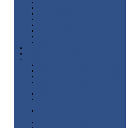
Дорожные
плиты
Каналы
непроходные
Ленточный
фундамент
Лифтовые
шахты
Перемычки
бетонные
Аэродромные
плиты
Фундаментные
блоки
Тепловые
камеры
Авиатехприемка
(РТ приемка)
Арочное
укрытие для конвейеров из профнастила
Профнастил
с нестандартной шириной
Профнастил
с нестандартной шириной С8
Профнастил
с нестандартной шириной С10
Профнастил
с нестандартной шириной СС10
Профнастил
с нестандартной шириной
МП10
Профнастил
с нестандартной шириной С15
Профнастил
с нестандартной шириной
МП18
Профнастил
с нестандартной шириной
МП20
Профнастил
с нестандартной шириной С18