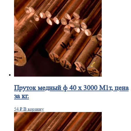
Пруток
медный ф 40 х 3000 М1т, цена
за кг.
54
₽
В корзину