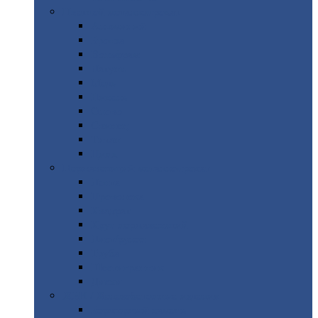
Цветной
металлопрокат
Алюминий
Бронза
Вольфрам
Латунь
Медь
Никель
Олово
Свинец
Титан
Цинк
Нержавеющий
металлопрокат
Лента
Проволока
Квадрат
Круг
нержавеющий
Лист/рулон
Труба
Шестигранник
Диски
ЖБИ
/ Железобетонные изделия
Бордюрный
камень