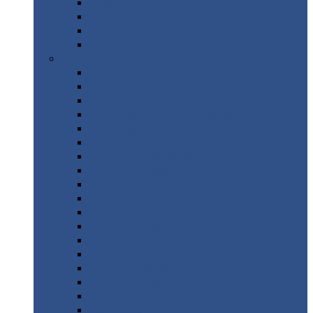
Труба
стальная
Уголок
стальной
Швеллер
Шестигранник
Листовой
прокат
Просечно-вытяжной
лист / ПВЛ
Лист
холоднокатаный
Лист
оцинкованный
Лист
горячекатаный Ст09Г2С
Лист
горячекатаный Ст3
Лист
рифленый: чечевицы
Лист
сталь 10Г2ФБЮ
Лист
сталь 10ХСНД
Лист
сталь 10ХСНД-12
Лист
сталь 12Х1МФ
Лист
сталь 12ХМ
Лист
сталь 16ГС
Лист
сталь 20
Лист
сталь 20К
Лист
сталь 20ЮЧ
Лист
сталь 20Х
Лист
сталь 22К
Лист
сталь 45