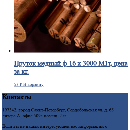
Пруток
медный ф 16 х 3000 М1т, цена
за кг.
53
₽
В корзину
Контакты
197342, город Санкт-Петербург, Сердобольская ул, д. 65
литера А, офис 509а помещ. 2-н
Если вы не нашли интересующей вас информации о