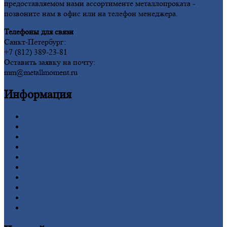
предоставляемом нами ассортименте металлопроката -
позвоните нам в офис или на телефон менеджера.
Телефоны для связи
Санкт-Петербург:
+7 (812) 389-23-81
Оставить заявку на почту:
mm@metallmoment.ru
Информация
Главная
Вакансии
О
Компании
Заводы
Контакты
Прайс-лист
Новости
Личный
кабинет
Оформление
заказа
Оплата