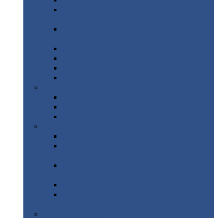
Профнастил
с нестандартной шириной С21
Профнастил
с нестандартной шириной
МП35
Профнастил
с нестандартной шириной
НС35
Профнастил
с нестандартной шириной С44
Профнастил
с нестандартной шириной Н60
Профнастил
с нестандартной шириной Н75
Профнастил
с нестандартной шириной Н114
Профнастил
Профнастил
для крыши
Профнастил
окрашенный
Профнастил
оцинкованный
Сэндвич-панели
Нестандартные
сэндвич панели
С
минераловатным утеплителем (
кровельные )
С
утеплителем из пенополистерола (
кровельные )
С
минераловатным утеплителем ( стеновые )
С
утеплителем из пенополистерола (
стеновые )
Металлочерепица