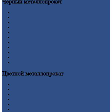
Черный
металлопрокат
Арматура
Двутавровая
балка (двутавр)
Квадрат
Круг
стальной
Лист
Проволока
Рельсы
Сетка
Труба
Шестигранник
Калькулятор
Цветной
металлопрокат
Алюминий
Бронза
Вольфрам
Латунь
Медь
Никель