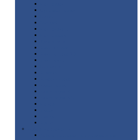
Монтеррей
Супермонтеррей
Макси
Экоррей
Монтекристо
Монтерроса
Трамонтана
Квинта
плюс
Квинта
плюс 3D
Квинта
уно
Монкатта
Классик
Классик
плюс
Ламонтерра
Ламонтерра
X
Ламонтерра
XL
Модерн
Камея
Квадро
Кредо
Доборные
элементы
Доборные
элементы с полимерным