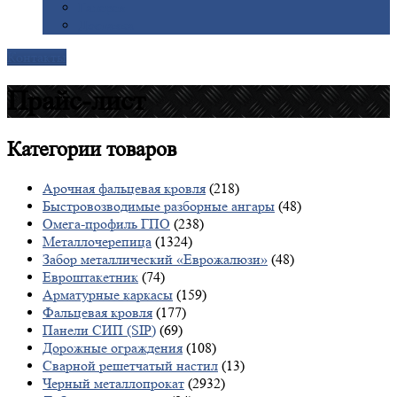
Галерея
Доставка
Контакты
Прайс-лист
Категории
товаров
Арочная фальцевая кровля
(218)
Быстровозводимые разборные ангары
(48)
Омега-профиль ГПО
(238)
Металлочерепица
(1324)
Забор металлический «Еврожалюзи»
(48)
Евроштакетник
(74)
Арматурные каркасы
(159)
Фальцевая кровля
(177)
Панели СИП (SIP)
(69)
Дорожные ограждения
(108)
Сварной решетчатый настил
(13)
Черный металлопрокат
(2932)