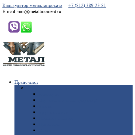
Калькулятор металлопроката
+7 (812) 389-23-81
E-mail: mm@metallmoment.ru
Прайс-лист
Черный
металлопрокат
Арматура
Двутавровая
балка (двутавр)
Квадрат
Круг
стальной
Полоса
стальная
Проволока
Сетка