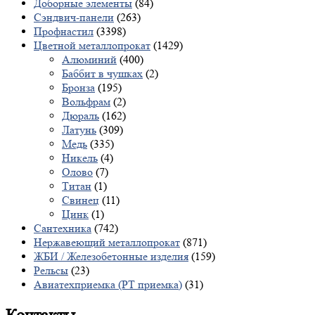
Доборные элементы
(84)
Сэндвич-панели
(263)
Профнастил
(3398)
Цветной металлопрокат
(1429)
Алюминий
(400)
Баббит в чушках
(2)
Бронза
(195)
Вольфрам
(2)
Дюраль
(162)
Латунь
(309)
Медь
(335)
Никель
(4)
Олово
(7)
Титан
(1)
Свинец
(11)
Цинк
(1)
Сантехника
(742)
Нержавеющий металлопрокат
(871)
ЖБИ / Железобетонные изделия
(159)
Рельсы
(23)
Авиатехприемка (РТ приемка)
(31)