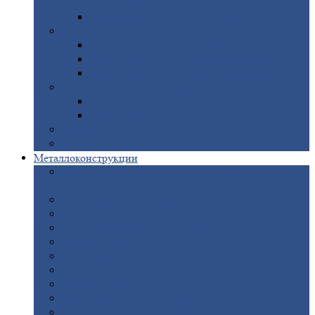
покрытием
Доборные
элементы оцинкованные
Евроштакетник
Штакетник
металлический полукруглый
Штакетник
металлический П-образный
Штакетник
металлический М-образный
Забор
металлический «Еврожалюзи»
Забор
жалюзи — Z
Забор
жалюзи — S
Сантехника
Рельсы
Металлоконструкции
Рамные
конструкции для дорожного
строительства
Быстровозводимые
здания
Металлоконструкции
для мостов
Технологические
металлоконструкции
Козловой
кран
Нестандартные
металлоконструкции
Решетки,
заборы и ограды
Прожекторные
мачты
Изготовление
лестниц из металла
Открытые
крановые эстакады