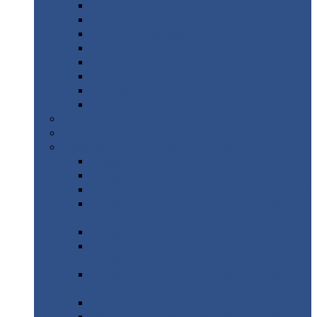
Дорожные
плиты
Каналы
непроходные
Ленточный
фундамент
Лифтовые
шахты
Перемычки
бетонные
Аэродромные
плиты
Фундаментные
блоки
Тепловые
камеры
Авиатехприемка
(РТ приемка)
Арочное
укрытие для конвейеров из профнастила
Профнастил
с нестандартной шириной
Профнастил
с нестандартной шириной С8
Профнастил
с нестандартной шириной С10
Профнастил
с нестандартной шириной СС10
Профнастил
с нестандартной шириной
МП10
Профнастил
с нестандартной шириной С15
Профнастил
с нестандартной шириной
МП18
Профнастил
с нестандартной шириной
МП20
Профнастил
с нестандартной шириной С18