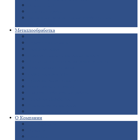
Опоры
ЛЭП
Дымовые
трубы
Закладные
детали для железобетонных
конструкций
Металлообработка
Анодировка
Горячее
цинкование
Лазерная
резка
Правка
плоского металлопроката
Продольно-поперечная
резка рулонов
Порошковая
покраска
Размотка
арматуры
Рубка
металла гильотиной
Резка
газом и плазмой
Сварочно-сборочные
работы
Токарная
обработка
Фрезерование
металла
Шлифовка
металла
О
Компании
Сертификаты
Новости
Вакансии