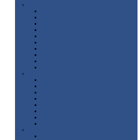
Цветной
металлопрокат
Алюминий
Бронза
Вольфрам
Латунь
Медь
Никель
Олово
Свинец
Титан
Цинк
Нержавеющий
металлопрокат
Лента
Проволока
Квадрат
Круг
нержавеющий
Лист/рулон
Труба
Шестигранник
Диски
ЖБИ
/ Железобетонные изделия
Бордюрный
камень