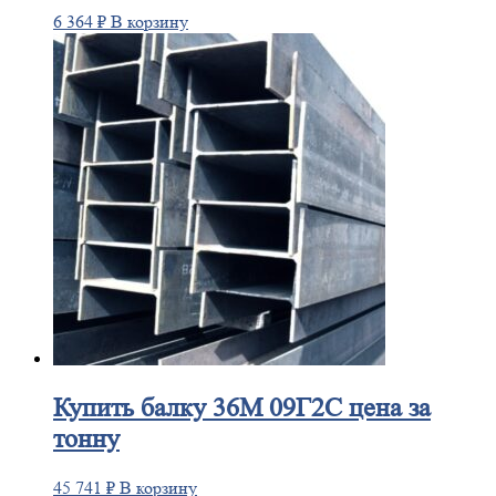
6 364
₽
В корзину
Купить
балку 36М 09Г2С цена за
тонну
45 741
₽
В корзину