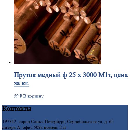
Пруток
медный ф 25 х 3000 М1т, цена
за кг.
59
₽
В корзину
Контакты
197342, город Санкт-Петербург, Сердобольская ул, д. 65
литера А, офис 509а помещ. 2-н