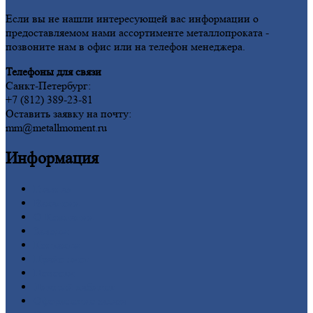
Если вы не нашли интересующей вас информации о
предоставляемом нами ассортименте металлопроката -
позвоните нам в офис или на телефон менеджера.
Телефоны для связи
Санкт-Петербург:
+7 (812) 389-23-81
Оставить заявку на почту:
mm@metallmoment.ru
Информация
Главная
Вакансии
О
Компании
Заводы
Контакты
Прайс-лист
Новости
Личный
кабинет
Оформление
заказа