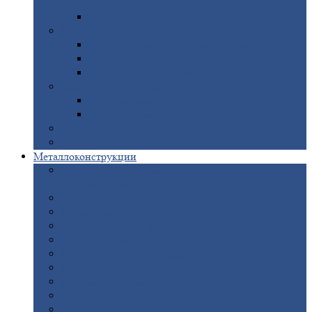
покрытием
Доборные
элементы оцинкованные
Евроштакетник
Штакетник
металлический полукруглый
Штакетник
металлический П-образный
Штакетник
металлический М-образный
Забор
металлический «Еврожалюзи»
Забор
жалюзи — Z
Забор
жалюзи — S
Сантехника
Рельсы
Металлоконструкции
Рамные
конструкции для дорожного
строительства
Быстровозводимые
здания
Металлоконструкции
для мостов
Технологические
металлоконструкции
Козловой
кран
Нестандартные
металлоконструкции
Решетки,
заборы и ограды
Прожекторные
мачты
Изготовление
лестниц из металла
Открытые
крановые эстакады