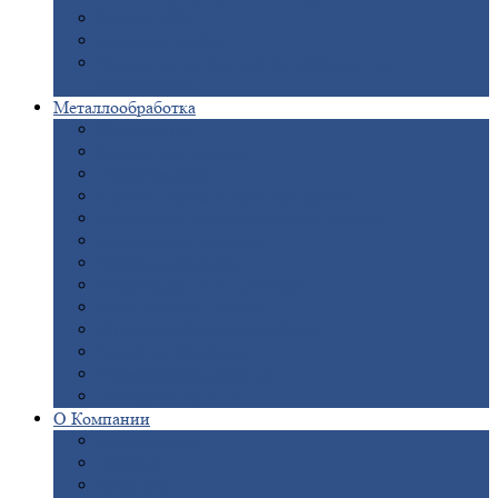
Опоры
ЛЭП
Дымовые
трубы
Закладные
детали для железобетонных
конструкций
Металлообработка
Анодировка
Горячее
цинкование
Лазерная
резка
Правка
плоского металлопроката
Продольно-поперечная
резка рулонов
Порошковая
покраска
Размотка
арматуры
Рубка
металла гильотиной
Резка
газом и плазмой
Сварочно-сборочные
работы
Токарная
обработка
Фрезерование
металла
Шлифовка
металла
О
Компании
Сертификаты
Новости
Вакансии