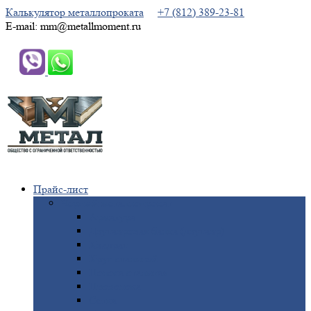
Калькулятор металлопроката
+7 (812) 389-23-81
E-mail: mm@metallmoment.ru
Прайс-лист
Черный
металлопрокат
Арматура
Двутавровая
балка (двутавр)
Квадрат
Круг
стальной
Полоса
стальная
Проволока
Сетка