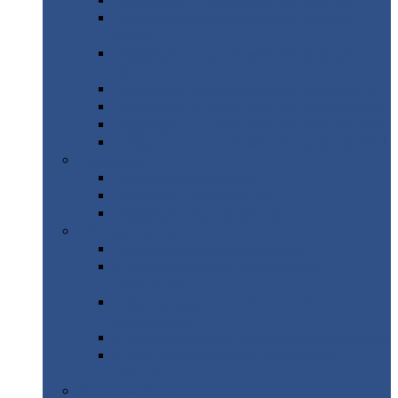
Профнастил
с нестандартной шириной С21
Профнастил
с нестандартной шириной
МП35
Профнастил
с нестандартной шириной
НС35
Профнастил
с нестандартной шириной С44
Профнастил
с нестандартной шириной Н60
Профнастил
с нестандартной шириной Н75
Профнастил
с нестандартной шириной Н114
Профнастил
Профнастил
для крыши
Профнастил
окрашенный
Профнастил
оцинкованный
Сэндвич-панели
Нестандартные
сэндвич панели
С
минераловатным утеплителем (
кровельные )
С
утеплителем из пенополистерола (
кровельные )
С
минераловатным утеплителем ( стеновые )
С
утеплителем из пенополистерола (
стеновые )
Металлочерепица