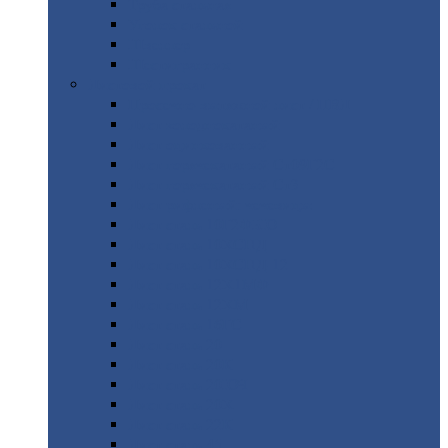
Труба
стальная
Уголок
стальной
Швеллер
Шестигранник
Листовой
прокат
Просечно-вытяжной
лист / ПВЛ
Лист
холоднокатаный
Лист
оцинкованный
Лист
горячекатаный Ст09Г2С
Лист
горячекатаный Ст3
Лист
рифленый: чечевицы
Лист
сталь 10Г2ФБЮ
Лист
сталь 10ХСНД
Лист
сталь 10ХСНД-12
Лист
сталь 12Х1МФ
Лист
сталь 12ХМ
Лист
сталь 16ГС
Лист
сталь 20
Лист
сталь 20К
Лист
сталь 20ЮЧ
Лист
сталь 20Х
Лист
сталь 22К
Лист
сталь 45