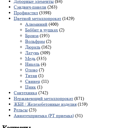
Доборные элементы
(84)
Сэндвич-панели
(263)
Профнастил
(3398)
Цветной металлопрокат
(1429)
Алюминий
(400)
Баббит в чушках
(2)
Бронза
(195)
Вольфрам
(2)
Дюраль
(162)
Латунь
(309)
Медь
(335)
Никель
(4)
Олово
(7)
Титан
(1)
Свинец
(11)
Цинк
(1)
Сантехника
(742)
Нержавеющий металлопрокат
(871)
ЖБИ / Железобетонные изделия
(159)
Рельсы
(23)
Авиатехприемка (РТ приемка)
(31)