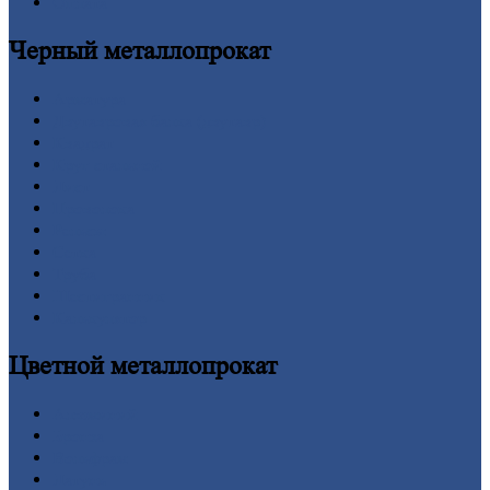
Оплата
Черный
металлопрокат
Арматура
Двутавровая
балка (двутавр)
Квадрат
Круг
стальной
Лист
Проволока
Рельсы
Сетка
Труба
Шестигранник
Калькулятор
Цветной
металлопрокат
Алюминий
Бронза
Вольфрам
Латунь