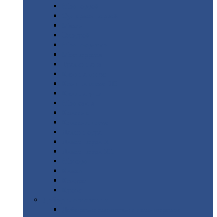
Монтеррей
Супермонтеррей
Макси
Экоррей
Монтекристо
Монтерроса
Трамонтана
Квинта
плюс
Квинта
плюс 3D
Квинта
уно
Монкатта
Классик
Классик
плюс
Ламонтерра
Ламонтерра
X
Ламонтерра
XL
Модерн
Камея
Квадро
Кредо
Доборные
элементы
Доборные
элементы с полимерным