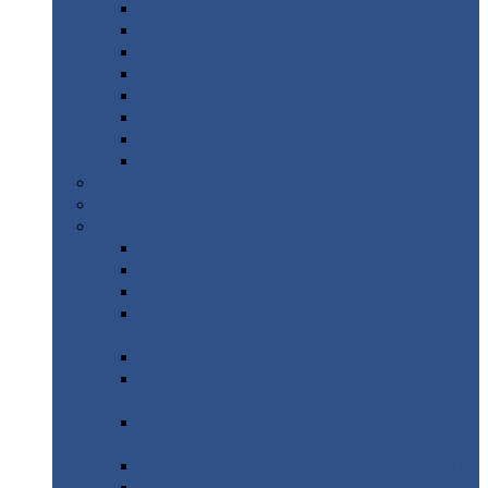
Дорожные
плиты
Каналы
непроходные
Ленточный
фундамент
Лифтовые
шахты
Перемычки
бетонные
Аэродромные
плиты
Фундаментные
блоки
Тепловые
камеры
Авиатехприемка
(РТ приемка)
Арочное
укрытие для конвейеров из профнастила
Профнастил
с нестандартной шириной
Профнастил
с нестандартной шириной С8
Профнастил
с нестандартной шириной С10
Профнастил
с нестандартной шириной СС10
Профнастил
с нестандартной шириной
МП10
Профнастил
с нестандартной шириной С15
Профнастил
с нестандартной шириной
МП18
Профнастил
с нестандартной шириной
МП20
Профнастил
с нестандартной шириной С18