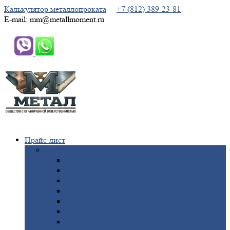
Калькулятор металлопроката
+7 (812) 389-23-81
E-mail: mm@metallmoment.ru
Прайс-лист
Черный
металлопрокат
Арматура
Двутавровая
балка (двутавр)
Квадрат
Круг
стальной
Полоса
стальная
Проволока
Сетка