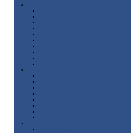
Цветной
металлопрокат
Алюминий
Бронза
Вольфрам
Латунь
Медь
Никель
Олово
Свинец
Титан
Цинк
Нержавеющий
металлопрокат
Лента
Проволока
Квадрат
Круг
нержавеющий
Лист/рулон
Труба
Шестигранник
Диски
ЖБИ
/ Железобетонные изделия
Бордюрный
камень