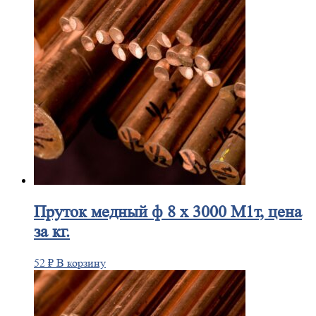
Пруток
медный ф 8 х 3000 М1т, цена
за кг.
52
₽
В корзину