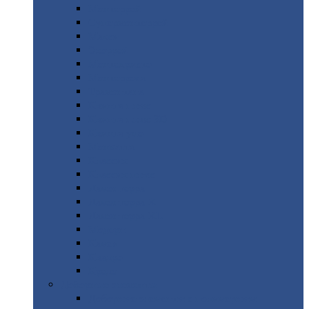
Монтеррей
Супермонтеррей
Макси
Экоррей
Монтекристо
Монтерроса
Трамонтана
Квинта
плюс
Квинта
плюс 3D
Квинта
уно
Монкатта
Классик
Классик
плюс
Ламонтерра
Ламонтерра
X
Ламонтерра
XL
Модерн
Камея
Квадро
Кредо
Доборные
элементы
Доборные
элементы с полимерным