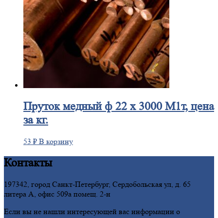
Пруток
медный ф 22 х 3000 М1т, цена
за кг.
53
₽
В корзину
Контакты
197342, город Санкт-Петербург, Сердобольская ул, д. 65
литера А, офис 509а помещ. 2-н
Если вы не нашли интересующей вас информации о