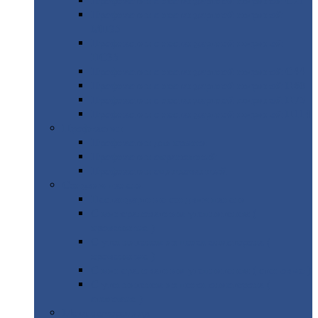
Профнастил
с нестандартной шириной С21
Профнастил
с нестандартной шириной
МП35
Профнастил
с нестандартной шириной
НС35
Профнастил
с нестандартной шириной С44
Профнастил
с нестандартной шириной Н60
Профнастил
с нестандартной шириной Н75
Профнастил
с нестандартной шириной Н114
Профнастил
Профнастил
для крыши
Профнастил
окрашенный
Профнастил
оцинкованный
Сэндвич-панели
Нестандартные
сэндвич панели
С
минераловатным утеплителем (
кровельные )
С
утеплителем из пенополистерола (
кровельные )
С
минераловатным утеплителем ( стеновые )
С
утеплителем из пенополистерола (
стеновые )
Металлочерепица