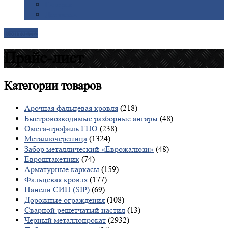
Галерея
Доставка
Контакты
Прайс-лист
Категории
товаров
Арочная фальцевая кровля
(218)
Быстровозводимые разборные ангары
(48)
Омега-профиль ГПО
(238)
Металлочерепица
(1324)
Забор металлический «Еврожалюзи»
(48)
Евроштакетник
(74)
Арматурные каркасы
(159)
Фальцевая кровля
(177)
Панели СИП (SIP)
(69)
Дорожные ограждения
(108)
Сварной решетчатый настил
(13)
Черный металлопрокат
(2932)