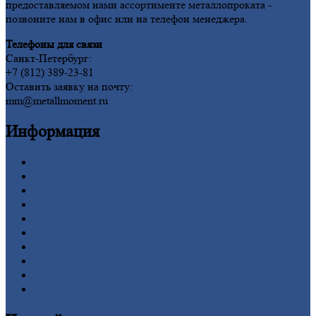
предоставляемом нами ассортименте металлопроката -
позвоните нам в офис или на телефон менеджера.
Телефоны для связи
Санкт-Петербург:
+7 (812) 389-23-81
Оставить заявку на почту:
mm@metallmoment.ru
Информация
Главная
Вакансии
О
Компании
Заводы
Контакты
Прайс-лист
Новости
Личный
кабинет
Оформление
заказа
Оплата