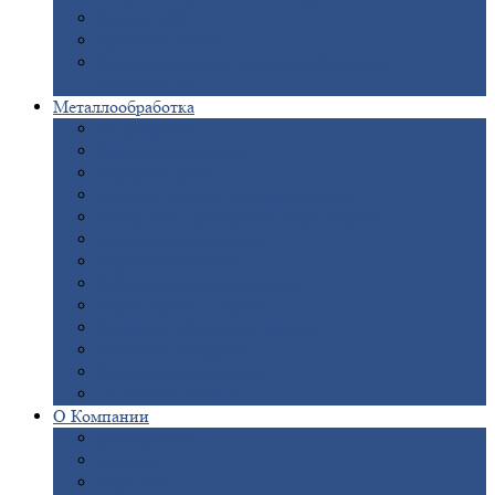
Опоры
ЛЭП
Дымовые
трубы
Закладные
детали для железобетонных
конструкций
Металлообработка
Анодировка
Горячее
цинкование
Лазерная
резка
Правка
плоского металлопроката
Продольно-поперечная
резка рулонов
Порошковая
покраска
Размотка
арматуры
Рубка
металла гильотиной
Резка
газом и плазмой
Сварочно-сборочные
работы
Токарная
обработка
Фрезерование
металла
Шлифовка
металла
О
Компании
Сертификаты
Новости
Вакансии