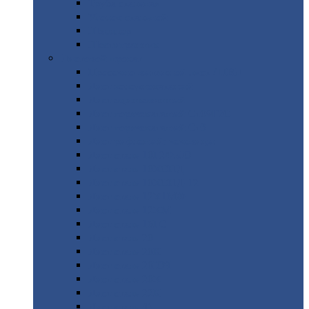
Труба
стальная
Уголок
стальной
Швеллер
Шестигранник
Листовой
прокат
Просечно-вытяжной
лист / ПВЛ
Лист
холоднокатаный
Лист
оцинкованный
Лист
горячекатаный Ст09Г2С
Лист
горячекатаный Ст3
Лист
рифленый: чечевицы
Лист
сталь 10Г2ФБЮ
Лист
сталь 10ХСНД
Лист
сталь 10ХСНД-12
Лист
сталь 12Х1МФ
Лист
сталь 12ХМ
Лист
сталь 16ГС
Лист
сталь 20
Лист
сталь 20К
Лист
сталь 20ЮЧ
Лист
сталь 20Х
Лист
сталь 22К
Лист
сталь 45