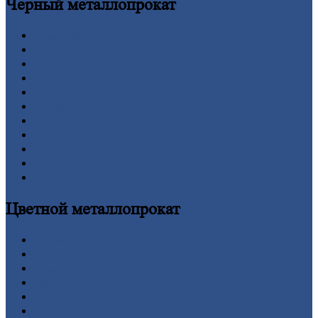
Черный
металлопрокат
Арматура
Двутавровая
балка (двутавр)
Квадрат
Круг
стальной
Лист
Проволока
Рельсы
Сетка
Труба
Шестигранник
Калькулятор
Цветной
металлопрокат
Алюминий
Бронза
Вольфрам
Латунь
Медь
Никель