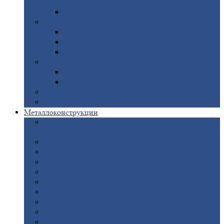
покрытием
Доборные
элементы оцинкованные
Евроштакетник
Штакетник
металлический полукруглый
Штакетник
металлический П-образный
Штакетник
металлический М-образный
Забор
металлический «Еврожалюзи»
Забор
жалюзи — Z
Забор
жалюзи — S
Сантехника
Рельсы
Металлоконструкции
Рамные
конструкции для дорожного
строительства
Быстровозводимые
здания
Металлоконструкции
для мостов
Технологические
металлоконструкции
Козловой
кран
Нестандартные
металлоконструкции
Решетки,
заборы и ограды
Прожекторные
мачты
Изготовление
лестниц из металла
Открытые
крановые эстакады