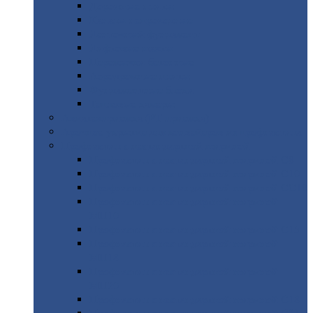
Дорожные
плиты
Каналы
непроходные
Ленточный
фундамент
Лифтовые
шахты
Перемычки
бетонные
Аэродромные
плиты
Фундаментные
блоки
Тепловые
камеры
Авиатехприемка
(РТ приемка)
Арочное
укрытие для конвейеров из профнастила
Профнастил
с нестандартной шириной
Профнастил
с нестандартной шириной С8
Профнастил
с нестандартной шириной С10
Профнастил
с нестандартной шириной СС10
Профнастил
с нестандартной шириной
МП10
Профнастил
с нестандартной шириной С15
Профнастил
с нестандартной шириной
МП18
Профнастил
с нестандартной шириной
МП20
Профнастил
с нестандартной шириной С18