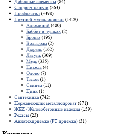
Доборные элементы
(84)
Сэндвич-панели
(263)
Профнастил
(3398)
Цветной металлопрокат
(1429)
Алюминий
(400)
Баббит в чушках
(2)
Бронза
(195)
Вольфрам
(2)
Дюраль
(162)
Латунь
(309)
Медь
(335)
Никель
(4)
Олово
(7)
Титан
(1)
Свинец
(11)
Цинк
(1)
Сантехника
(742)
Нержавеющий металлопрокат
(871)
ЖБИ / Железобетонные изделия
(159)
Рельсы
(23)
Авиатехприемка (РТ приемка)
(31)