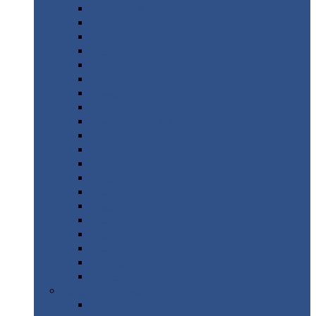
Монтеррей
Супермонтеррей
Макси
Экоррей
Монтекристо
Монтерроса
Трамонтана
Квинта
плюс
Квинта
плюс 3D
Квинта
уно
Монкатта
Классик
Классик
плюс
Ламонтерра
Ламонтерра
X
Ламонтерра
XL
Модерн
Камея
Квадро
Кредо
Доборные
элементы
Доборные
элементы с полимерным