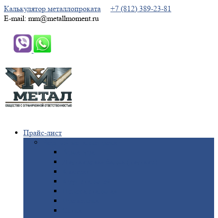
Калькулятор металлопроката
+7 (812) 389-23-81
E-mail: mm@metallmoment.ru
Прайс-лист
Черный
металлопрокат
Арматура
Двутавровая
балка (двутавр)
Квадрат
Круг
стальной
Полоса
стальная
Проволока
Сетка