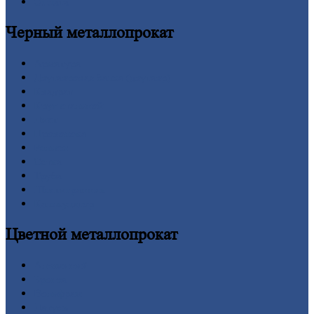
Оплата
Черный
металлопрокат
Арматура
Двутавровая
балка (двутавр)
Квадрат
Круг
стальной
Лист
Проволока
Рельсы
Сетка
Труба
Шестигранник
Калькулятор
Цветной
металлопрокат
Алюминий
Бронза
Вольфрам
Латунь