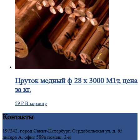
Пруток
медный ф 28 х 3000 М1т, цена
за кг.
59
₽
В корзину
Контакты
197342, город Санкт-Петербург, Сердобольская ул, д. 65
литера А, офис 509а помещ. 2-н