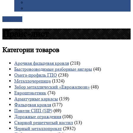
Галерея
Доставка
Контакты
Прайс-лист
Категории
товаров
Арочная фальцевая кровля
(218)
Быстровозводимые разборные ангары
(48)
Омега-профиль ГПО
(238)
Металлочерепица
(1324)
Забор металлический «Еврожалюзи»
(48)
Евроштакетник
(74)
Арматурные каркасы
(159)
Фальцевая кровля
(177)
Панели СИП (SIP)
(69)
Дорожные ограждения
(108)
Сварной решетчатый настил
(13)
Черный металлопрокат
(2932)