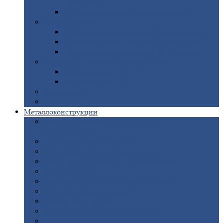
покрытием
Доборные
элементы оцинкованные
Евроштакетник
Штакетник
металлический полукруглый
Штакетник
металлический П-образный
Штакетник
металлический М-образный
Забор
металлический «Еврожалюзи»
Забор
жалюзи — Z
Забор
жалюзи — S
Сантехника
Рельсы
Металлоконструкции
Рамные
конструкции для дорожного
строительства
Быстровозводимые
здания
Металлоконструкции
для мостов
Технологические
металлоконструкции
Козловой
кран
Нестандартные
металлоконструкции
Решетки,
заборы и ограды
Прожекторные
мачты
Изготовление
лестниц из металла
Открытые
крановые эстакады