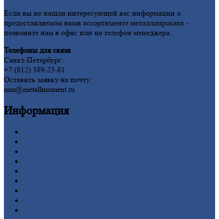
Если вы не нашли интересующей вас информации о
предоставляемом нами ассортименте металлопроката -
позвоните нам в офис или на телефон менеджера.
Телефоны для связи
Санкт-Петербург:
+7 (812) 389-23-81
Оставить заявку на почту:
mm@metallmoment.ru
Информация
Главная
Вакансии
О
Компании
Заводы
Контакты
Прайс-лист
Новости
Личный
кабинет
Оформление
заказа