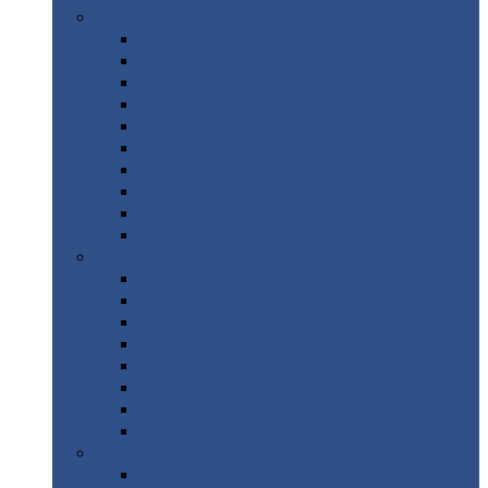
Цветной
металлопрокат
Алюминий
Бронза
Вольфрам
Латунь
Медь
Никель
Олово
Свинец
Титан
Цинк
Нержавеющий
металлопрокат
Лента
Проволока
Квадрат
Круг
нержавеющий
Лист/рулон
Труба
Шестигранник
Диски
ЖБИ
/ Железобетонные изделия
Бордюрный
камень