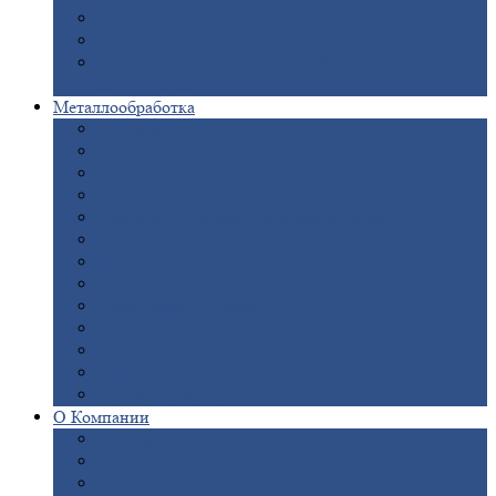
Опоры
ЛЭП
Дымовые
трубы
Закладные
детали для железобетонных
конструкций
Металлообработка
Анодировка
Горячее
цинкование
Лазерная
резка
Правка
плоского металлопроката
Продольно-поперечная
резка рулонов
Порошковая
покраска
Размотка
арматуры
Рубка
металла гильотиной
Резка
газом и плазмой
Сварочно-сборочные
работы
Токарная
обработка
Фрезерование
металла
Шлифовка
металла
О
Компании
Сертификаты
Новости
Вакансии