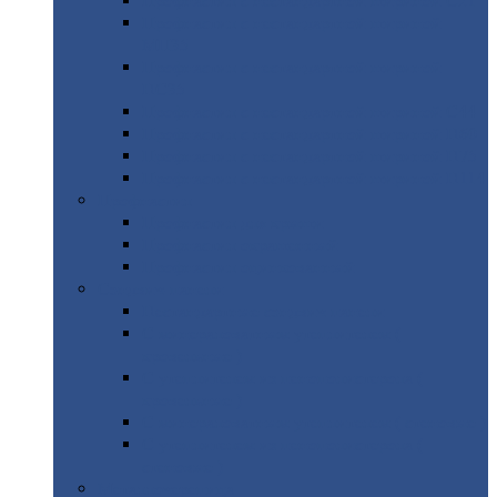
Профнастил
с нестандартной шириной С21
Профнастил
с нестандартной шириной
МП35
Профнастил
с нестандартной шириной
НС35
Профнастил
с нестандартной шириной С44
Профнастил
с нестандартной шириной Н60
Профнастил
с нестандартной шириной Н75
Профнастил
с нестандартной шириной Н114
Профнастил
Профнастил
для крыши
Профнастил
окрашенный
Профнастил
оцинкованный
Сэндвич-панели
Нестандартные
сэндвич панели
С
минераловатным утеплителем (
кровельные )
С
утеплителем из пенополистерола (
кровельные )
С
минераловатным утеплителем ( стеновые )
С
утеплителем из пенополистерола (
стеновые )
Металлочерепица