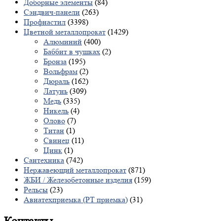
Доборные элементы
(84)
Сэндвич-панели
(263)
Профнастил
(3398)
Цветной металлопрокат
(1429)
Алюминий
(400)
Баббит в чушках
(2)
Бронза
(195)
Вольфрам
(2)
Дюраль
(162)
Латунь
(309)
Медь
(335)
Никель
(4)
Олово
(7)
Титан
(1)
Свинец
(11)
Цинк
(1)
Сантехника
(742)
Нержавеющий металлопрокат
(871)
ЖБИ / Железобетонные изделия
(159)
Рельсы
(23)
Авиатехприемка (РТ приемка)
(31)