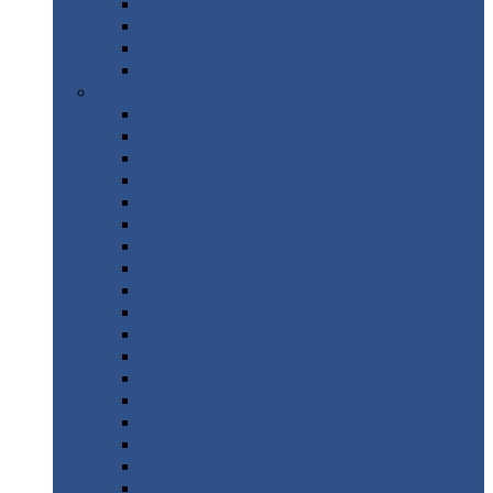
Труба
стальная
Уголок
стальной
Швеллер
Шестигранник
Листовой
прокат
Просечно-вытяжной
лист / ПВЛ
Лист
холоднокатаный
Лист
оцинкованный
Лист
горячекатаный Ст09Г2С
Лист
горячекатаный Ст3
Лист
рифленый: чечевицы
Лист
сталь 10Г2ФБЮ
Лист
сталь 10ХСНД
Лист
сталь 10ХСНД-12
Лист
сталь 12Х1МФ
Лист
сталь 12ХМ
Лист
сталь 16ГС
Лист
сталь 20
Лист
сталь 20К
Лист
сталь 20ЮЧ
Лист
сталь 20Х
Лист
сталь 22К
Лист
сталь 45