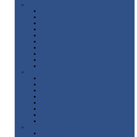
Цветной
металлопрокат
Алюминий
Бронза
Вольфрам
Латунь
Медь
Никель
Олово
Свинец
Титан
Цинк
Нержавеющий
металлопрокат
Лента
Проволока
Квадрат
Круг
нержавеющий
Лист/рулон
Труба
Шестигранник
Диски
ЖБИ
/ Железобетонные изделия
Бордюрный
камень