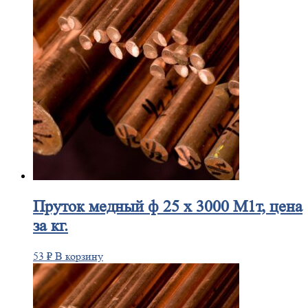
Пруток
медный ф 25 х 3000 М1т, цена
за кг.
53
₽
В корзину