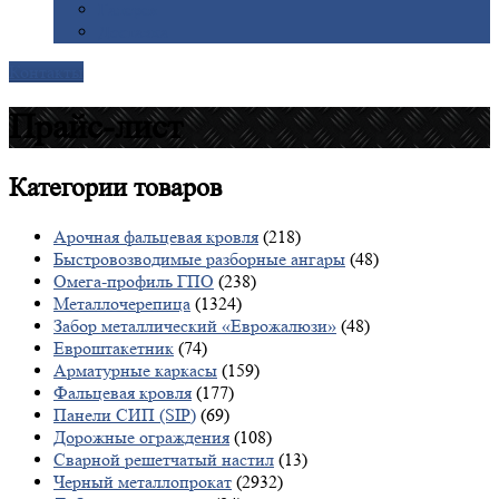
Галерея
Доставка
Контакты
Прайс-лист
Категории
товаров
Арочная фальцевая кровля
(218)
Быстровозводимые разборные ангары
(48)
Омега-профиль ГПО
(238)
Металлочерепица
(1324)
Забор металлический «Еврожалюзи»
(48)
Евроштакетник
(74)
Арматурные каркасы
(159)
Фальцевая кровля
(177)
Панели СИП (SIP)
(69)
Дорожные ограждения
(108)
Сварной решетчатый настил
(13)
Черный металлопрокат
(2932)