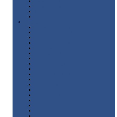
Труба
стальная
Уголок
стальной
Швеллер
Шестигранник
Листовой
прокат
Просечно-вытяжной
лист / ПВЛ
Лист
холоднокатаный
Лист
оцинкованный
Лист
горячекатаный Ст09Г2С
Лист
горячекатаный Ст3
Лист
рифленый: чечевицы
Лист
сталь 10Г2ФБЮ
Лист
сталь 10ХСНД
Лист
сталь 10ХСНД-12
Лист
сталь 12Х1МФ
Лист
сталь 12ХМ
Лист
сталь 16ГС
Лист
сталь 20
Лист
сталь 20К
Лист
сталь 20ЮЧ
Лист
сталь 20Х
Лист
сталь 22К
Лист
сталь 45