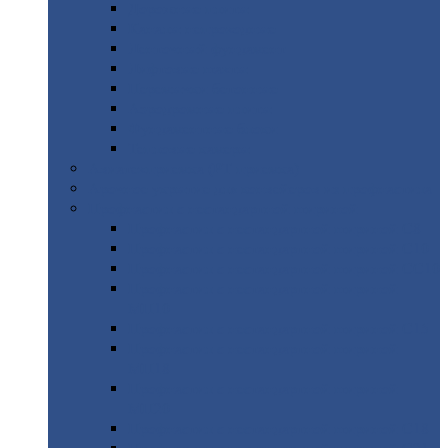
Дорожные
плиты
Каналы
непроходные
Ленточный
фундамент
Лифтовые
шахты
Перемычки
бетонные
Аэродромные
плиты
Фундаментные
блоки
Тепловые
камеры
Авиатехприемка
(РТ приемка)
Арочное
укрытие для конвейеров из профнастила
Профнастил
с нестандартной шириной
Профнастил
с нестандартной шириной С8
Профнастил
с нестандартной шириной С10
Профнастил
с нестандартной шириной СС10
Профнастил
с нестандартной шириной
МП10
Профнастил
с нестандартной шириной С15
Профнастил
с нестандартной шириной
МП18
Профнастил
с нестандартной шириной
МП20
Профнастил
с нестандартной шириной С18