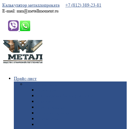
Калькулятор металлопроката
+7 (812) 389-23-81
E-mail: mm@metallmoment.ru
Прайс-лист
Черный
металлопрокат
Арматура
Двутавровая
балка (двутавр)
Квадрат
Круг
стальной
Полоса
стальная
Проволока
Сетка