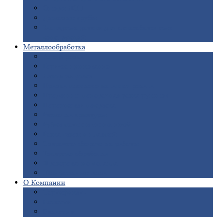
Опоры
ЛЭП
Дымовые
трубы
Закладные
детали для железобетонных
конструкций
Металлообработка
Анодировка
Горячее
цинкование
Лазерная
резка
Правка
плоского металлопроката
Продольно-поперечная
резка рулонов
Порошковая
покраска
Размотка
арматуры
Рубка
металла гильотиной
Резка
газом и плазмой
Сварочно-сборочные
работы
Токарная
обработка
Фрезерование
металла
Шлифовка
металла
О
Компании
Сертификаты
Новости
Вакансии