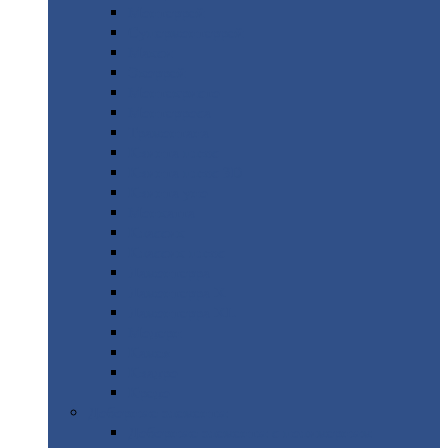
Монтеррей
Супермонтеррей
Макси
Экоррей
Монтекристо
Монтерроса
Трамонтана
Квинта
плюс
Квинта
плюс 3D
Квинта
уно
Монкатта
Классик
Классик
плюс
Ламонтерра
Ламонтерра
X
Ламонтерра
XL
Модерн
Камея
Квадро
Кредо
Доборные
элементы
Доборные
элементы с полимерным