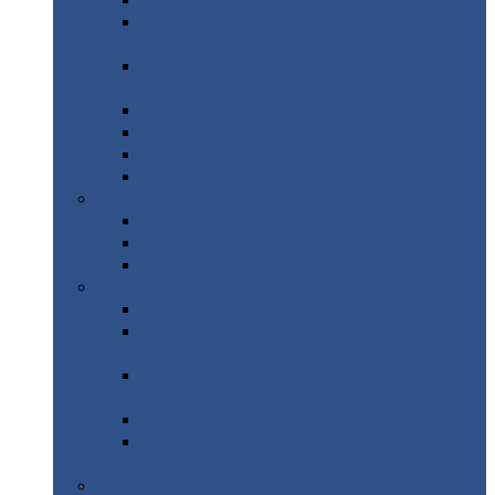
Профнастил
с нестандартной шириной С21
Профнастил
с нестандартной шириной
МП35
Профнастил
с нестандартной шириной
НС35
Профнастил
с нестандартной шириной С44
Профнастил
с нестандартной шириной Н60
Профнастил
с нестандартной шириной Н75
Профнастил
с нестандартной шириной Н114
Профнастил
Профнастил
для крыши
Профнастил
окрашенный
Профнастил
оцинкованный
Сэндвич-панели
Нестандартные
сэндвич панели
С
минераловатным утеплителем (
кровельные )
С
утеплителем из пенополистерола (
кровельные )
С
минераловатным утеплителем ( стеновые )
С
утеплителем из пенополистерола (
стеновые )
Металлочерепица