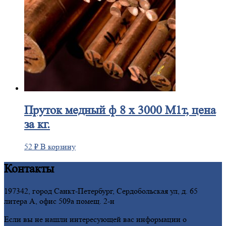
Пруток
медный ф 8 х 3000 М1т, цена
за кг.
52
₽
В корзину
Контакты
197342, город Санкт-Петербург, Сердобольская ул, д. 65
литера А, офис 509а помещ. 2-н
Если вы не нашли интересующей вас информации о