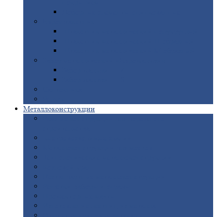
покрытием
Доборные
элементы оцинкованные
Евроштакетник
Штакетник
металлический полукруглый
Штакетник
металлический П-образный
Штакетник
металлический М-образный
Забор
металлический «Еврожалюзи»
Забор
жалюзи — Z
Забор
жалюзи — S
Сантехника
Рельсы
Металлоконструкции
Рамные
конструкции для дорожного
строительства
Быстровозводимые
здания
Металлоконструкции
для мостов
Технологические
металлоконструкции
Козловой
кран
Нестандартные
металлоконструкции
Решетки,
заборы и ограды
Прожекторные
мачты
Изготовление
лестниц из металла
Открытые
крановые эстакады