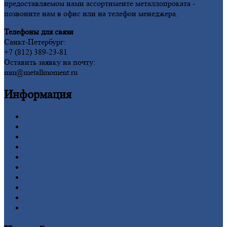
предоставляемом нами ассортименте металлопроката -
позвоните нам в офис или на телефон менеджера.
Телефоны для связи
Санкт-Петербург:
+7 (812) 389-23-81
Оставить заявку на почту:
mm@metallmoment.ru
Информация
Главная
Вакансии
О
Компании
Заводы
Контакты
Прайс-лист
Новости
Личный
кабинет
Оформление
заказа
Оплата