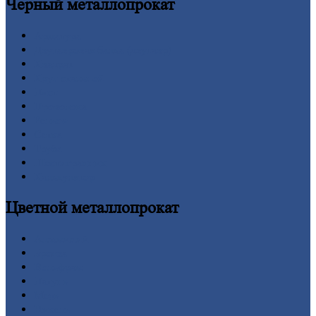
Черный
металлопрокат
Арматура
Двутавровая
балка (двутавр)
Квадрат
Круг
стальной
Лист
Проволока
Рельсы
Сетка
Труба
Шестигранник
Калькулятор
Цветной
металлопрокат
Алюминий
Бронза
Вольфрам
Латунь
Медь
Никель