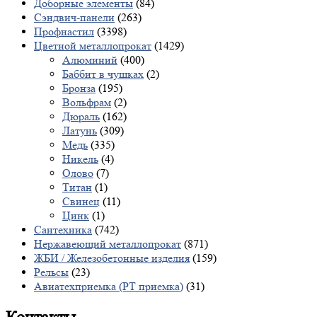
Доборные элементы
(84)
Сэндвич-панели
(263)
Профнастил
(3398)
Цветной металлопрокат
(1429)
Алюминий
(400)
Баббит в чушках
(2)
Бронза
(195)
Вольфрам
(2)
Дюраль
(162)
Латунь
(309)
Медь
(335)
Никель
(4)
Олово
(7)
Титан
(1)
Свинец
(11)
Цинк
(1)
Сантехника
(742)
Нержавеющий металлопрокат
(871)
ЖБИ / Железобетонные изделия
(159)
Рельсы
(23)
Авиатехприемка (РТ приемка)
(31)