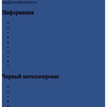
mm@metallmoment.ru
Информация
Главная
Вакансии
О
Компании
Заводы
Контакты
Прайс-лист
Новости
Личный
кабинет
Оформление
заказа
Оплата
Черный
металлопрокат
Арматура
Двутавровая
балка (двутавр)
Квадрат
Круг
стальной
Лист