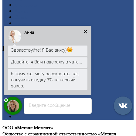
Проволока
Рельсы
Сетка
Труба
Шестигранник
Анна
Калькулятор
Цветной
металлопрокат
Здравствуйте! Я Вас вижу)
Давайте, я Вам подскажу в чате...
Алюминий
Бронза
К тому же, могу рассказать, как
Вольфрам
получить скидку 3% на первый
Латунь
заказ.
Медь
Никель
Олово
Свинец
Введите сообщение
Титан
Цинк
ООО
«Металл Момент»
Общество с ограниченной ответственностью
«Металл