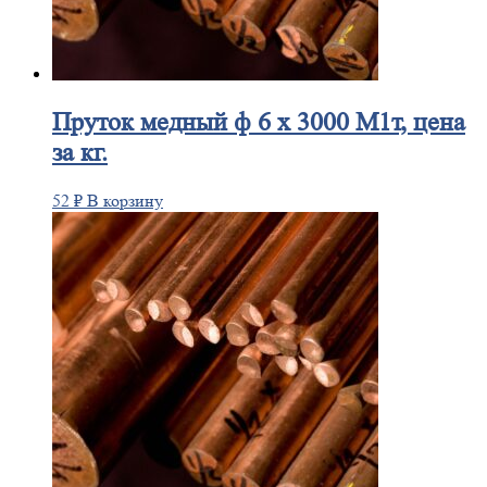
Пруток
медный ф 6 х 3000 М1т, цена
за кг.
52
₽
В корзину