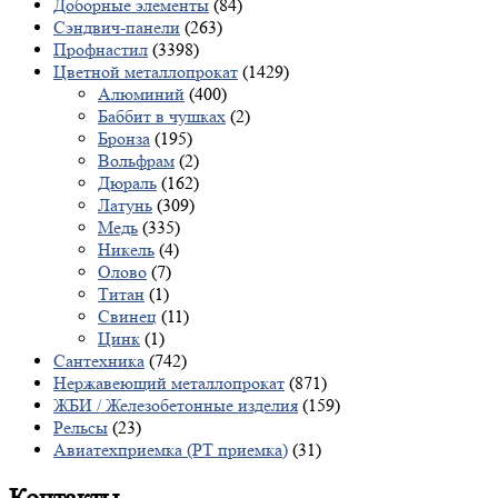
Доборные элементы
(84)
Сэндвич-панели
(263)
Профнастил
(3398)
Цветной металлопрокат
(1429)
Алюминий
(400)
Баббит в чушках
(2)
Бронза
(195)
Вольфрам
(2)
Дюраль
(162)
Латунь
(309)
Медь
(335)
Никель
(4)
Олово
(7)
Титан
(1)
Свинец
(11)
Цинк
(1)
Сантехника
(742)
Нержавеющий металлопрокат
(871)
ЖБИ / Железобетонные изделия
(159)
Рельсы
(23)
Авиатехприемка (РТ приемка)
(31)