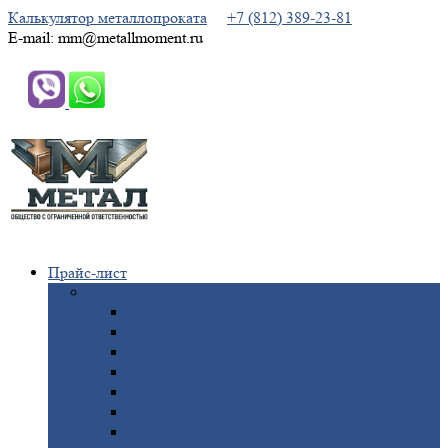
Калькулятор металлопроката
+7 (812) 389-23-81
E-mail: mm@metallmoment.ru
Прайс-лист
Черный
металлопрокат
Арматура
Двутавровая
балка (двутавр)
Квадрат
Круг
стальной
Полоса
стальная
Проволока
Сетка