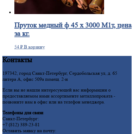
Пруток
медный ф 45 х 3000 М1т, цена
за кг.
54
₽
В корзину
Контакты
197342, город Санкт-Петербург, Сердобольская ул, д. 65
литера А, офис 509а помещ. 2-н
Если вы не нашли интересующей вас информации о
предоставляемом нами ассортименте металлопроката -
позвоните нам в офис или на телефон менеджера.
Телефоны для связи
Санкт-Петербург:
+7 (812) 389-23-81
Оставить заявку на почту: