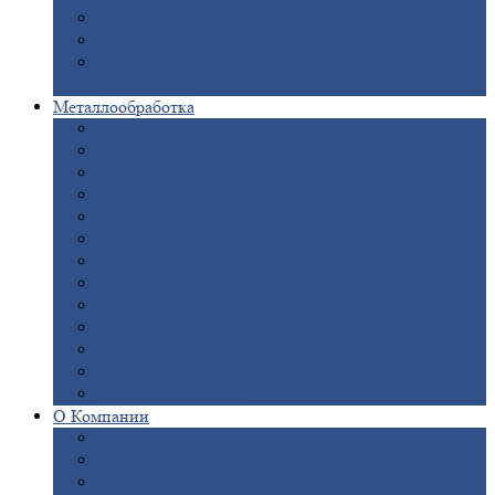
Опоры
ЛЭП
Дымовые
трубы
Закладные
детали для железобетонных
конструкций
Металлообработка
Анодировка
Горячее
цинкование
Лазерная
резка
Правка
плоского металлопроката
Продольно-поперечная
резка рулонов
Порошковая
покраска
Размотка
арматуры
Рубка
металла гильотиной
Резка
газом и плазмой
Сварочно-сборочные
работы
Токарная
обработка
Фрезерование
металла
Шлифовка
металла
О
Компании
Сертификаты
Новости
Вакансии