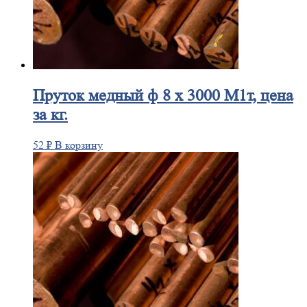
Пруток
медный ф 8 х 3000 М1т, цена
за кг.
52
₽
В корзину