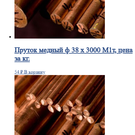
Пруток
медный ф 38 х 3000 М1т, цена
за кг.
54
₽
В корзину