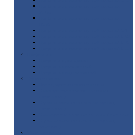
Профнастил
с нестандартной шириной С21
Профнастил
с нестандартной шириной
МП35
Профнастил
с нестандартной шириной
НС35
Профнастил
с нестандартной шириной С44
Профнастил
с нестандартной шириной Н60
Профнастил
с нестандартной шириной Н75
Профнастил
с нестандартной шириной Н114
Профнастил
Профнастил
для крыши
Профнастил
окрашенный
Профнастил
оцинкованный
Сэндвич-панели
Нестандартные
сэндвич панели
С
минераловатным утеплителем (
кровельные )
С
утеплителем из пенополистерола (
кровельные )
С
минераловатным утеплителем ( стеновые )
С
утеплителем из пенополистерола (
стеновые )
Металлочерепица