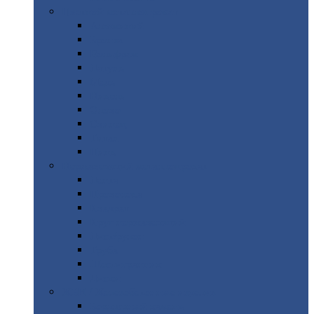
Цветной
металлопрокат
Алюминий
Бронза
Вольфрам
Латунь
Медь
Никель
Олово
Свинец
Титан
Цинк
Нержавеющий
металлопрокат
Лента
Проволока
Квадрат
Круг
нержавеющий
Лист/рулон
Труба
Шестигранник
Диски
ЖБИ
/ Железобетонные изделия
Бордюрный
камень