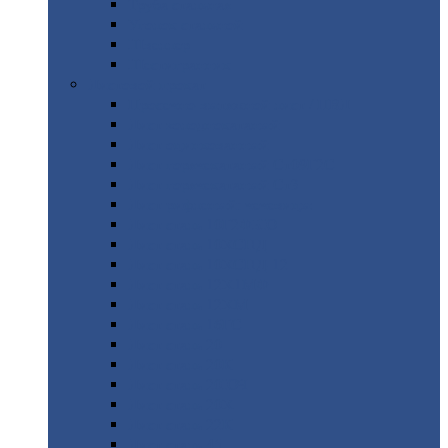
Труба
стальная
Уголок
стальной
Швеллер
Шестигранник
Листовой
прокат
Просечно-вытяжной
лист / ПВЛ
Лист
холоднокатаный
Лист
оцинкованный
Лист
горячекатаный Ст09Г2С
Лист
горячекатаный Ст3
Лист
рифленый: чечевицы
Лист
сталь 10Г2ФБЮ
Лист
сталь 10ХСНД
Лист
сталь 10ХСНД-12
Лист
сталь 12Х1МФ
Лист
сталь 12ХМ
Лист
сталь 16ГС
Лист
сталь 20
Лист
сталь 20К
Лист
сталь 20ЮЧ
Лист
сталь 20Х
Лист
сталь 22К
Лист
сталь 45