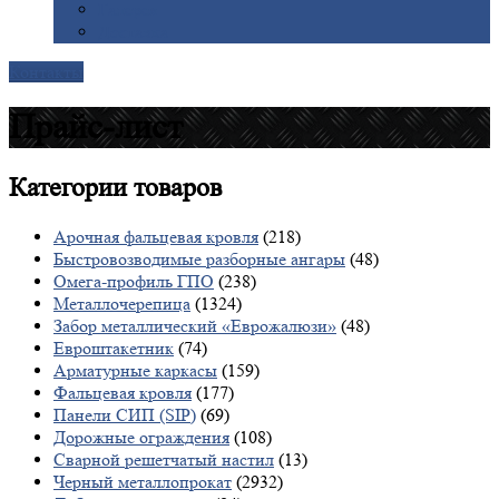
Галерея
Доставка
Контакты
Прайс-лист
Категории
товаров
Арочная фальцевая кровля
(218)
Быстровозводимые разборные ангары
(48)
Омега-профиль ГПО
(238)
Металлочерепица
(1324)
Забор металлический «Еврожалюзи»
(48)
Евроштакетник
(74)
Арматурные каркасы
(159)
Фальцевая кровля
(177)
Панели СИП (SIP)
(69)
Дорожные ограждения
(108)
Сварной решетчатый настил
(13)
Черный металлопрокат
(2932)