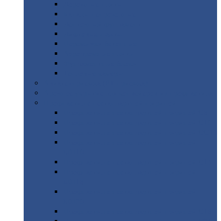
Дорожные
плиты
Каналы
непроходные
Ленточный
фундамент
Лифтовые
шахты
Перемычки
бетонные
Аэродромные
плиты
Фундаментные
блоки
Тепловые
камеры
Авиатехприемка
(РТ приемка)
Арочное
укрытие для конвейеров из профнастила
Профнастил
с нестандартной шириной
Профнастил
с нестандартной шириной С8
Профнастил
с нестандартной шириной С10
Профнастил
с нестандартной шириной СС10
Профнастил
с нестандартной шириной
МП10
Профнастил
с нестандартной шириной С15
Профнастил
с нестандартной шириной
МП18
Профнастил
с нестандартной шириной
МП20
Профнастил
с нестандартной шириной С18