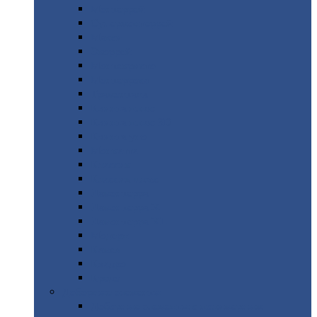
Монтеррей
Супермонтеррей
Макси
Экоррей
Монтекристо
Монтерроса
Трамонтана
Квинта
плюс
Квинта
плюс 3D
Квинта
уно
Монкатта
Классик
Классик
плюс
Ламонтерра
Ламонтерра
X
Ламонтерра
XL
Модерн
Камея
Квадро
Кредо
Доборные
элементы
Доборные
элементы с полимерным