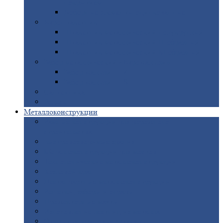
покрытием
Доборные
элементы оцинкованные
Евроштакетник
Штакетник
металлический полукруглый
Штакетник
металлический П-образный
Штакетник
металлический М-образный
Забор
металлический «Еврожалюзи»
Забор
жалюзи — Z
Забор
жалюзи — S
Сантехника
Рельсы
Металлоконструкции
Рамные
конструкции для дорожного
строительства
Быстровозводимые
здания
Металлоконструкции
для мостов
Технологические
металлоконструкции
Козловой
кран
Нестандартные
металлоконструкции
Решетки,
заборы и ограды
Прожекторные
мачты
Изготовление
лестниц из металла
Открытые
крановые эстакады