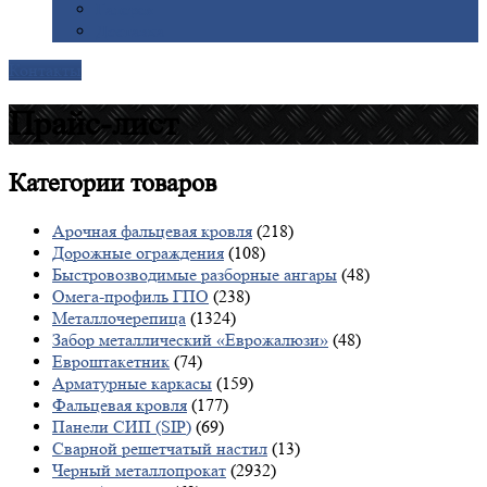
Галерея
Доставка
Контакты
Прайс-лист
Категории
товаров
Арочная фальцевая кровля
(218)
Дорожные ограждения
(108)
Быстровозводимые разборные ангары
(48)
Омега-профиль ГПО
(238)
Металлочерепица
(1324)
Забор металлический «Еврожалюзи»
(48)
Евроштакетник
(74)
Арматурные каркасы
(159)
Фальцевая кровля
(177)
Панели СИП (SIP)
(69)
Сварной решетчатый настил
(13)
Черный металлопрокат
(2932)