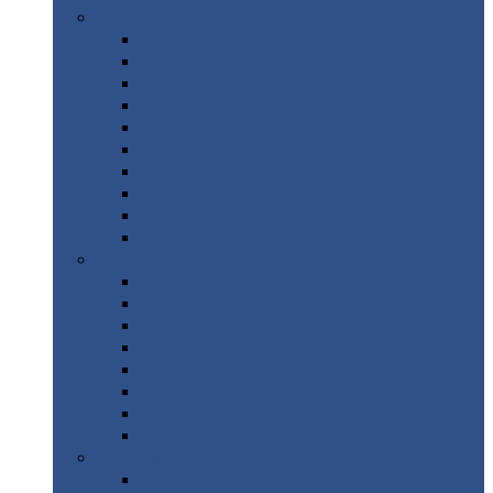
Цветной
металлопрокат
Алюминий
Бронза
Вольфрам
Латунь
Медь
Никель
Олово
Свинец
Титан
Цинк
Нержавеющий
металлопрокат
Лента
Проволока
Квадрат
Круг
нержавеющий
Лист/рулон
Труба
Шестигранник
Диски
ЖБИ
/ Железобетонные изделия
Бордюрный
камень