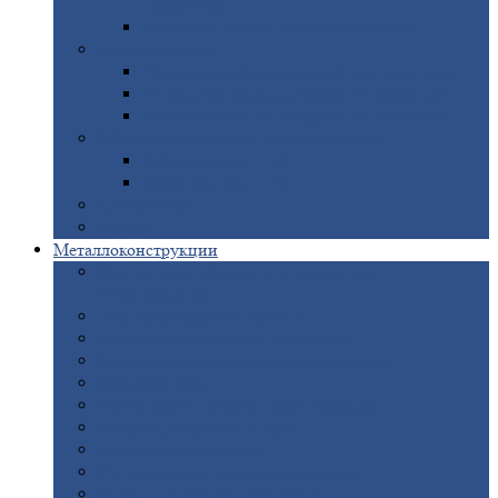
покрытием
Доборные
элементы оцинкованные
Евроштакетник
Штакетник
металлический полукруглый
Штакетник
металлический П-образный
Штакетник
металлический М-образный
Забор
металлический «Еврожалюзи»
Забор
жалюзи — Z
Забор
жалюзи — S
Сантехника
Рельсы
Металлоконструкции
Рамные
конструкции для дорожного
строительства
Быстровозводимые
здания
Металлоконструкции
для мостов
Технологические
металлоконструкции
Козловой
кран
Нестандартные
металлоконструкции
Решетки,
заборы и ограды
Прожекторные
мачты
Изготовление
лестниц из металла
Открытые
крановые эстакады