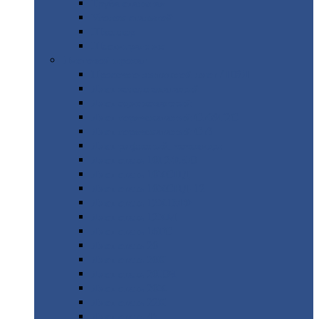
Труба
стальная
Уголок
стальной
Швеллер
Шестигранник
Листовой
прокат
Просечно-вытяжной
лист / ПВЛ
Лист
холоднокатаный
Лист
оцинкованный
Лист
горячекатаный Ст09Г2С
Лист
горячекатаный Ст3
Лист
рифленый: чечевицы
Лист
сталь 10Г2ФБЮ
Лист
сталь 10ХСНД
Лист
сталь 10ХСНД-12
Лист
сталь 12Х1МФ
Лист
сталь 12ХМ
Лист
сталь 16ГС
Лист
сталь 20
Лист
сталь 20К
Лист
сталь 20ЮЧ
Лист
сталь 20Х
Лист
сталь 22К
Лист
сталь 45