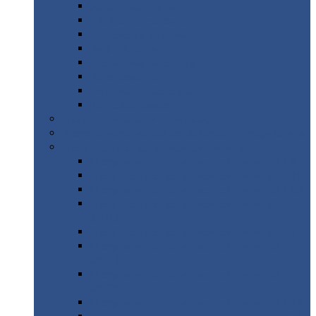
Дорожные
плиты
Каналы
непроходные
Ленточный
фундамент
Лифтовые
шахты
Перемычки
бетонные
Аэродромные
плиты
Фундаментные
блоки
Тепловые
камеры
Авиатехприемка
(РТ приемка)
Арочное
укрытие для конвейеров из профнастила
Профнастил
с нестандартной шириной
Профнастил
с нестандартной шириной С8
Профнастил
с нестандартной шириной С10
Профнастил
с нестандартной шириной СС10
Профнастил
с нестандартной шириной
МП10
Профнастил
с нестандартной шириной С15
Профнастил
с нестандартной шириной
МП18
Профнастил
с нестандартной шириной
МП20
Профнастил
с нестандартной шириной С18