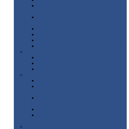
Профнастил
с нестандартной шириной С21
Профнастил
с нестандартной шириной
МП35
Профнастил
с нестандартной шириной
НС35
Профнастил
с нестандартной шириной С44
Профнастил
с нестандартной шириной Н60
Профнастил
с нестандартной шириной Н75
Профнастил
с нестандартной шириной Н114
Профнастил
Профнастил
для крыши
Профнастил
окрашенный
Профнастил
оцинкованный
Сэндвич-панели
Нестандартные
сэндвич панели
С
минераловатным утеплителем (
кровельные )
С
утеплителем из пенополистерола (
кровельные )
С
минераловатным утеплителем ( стеновые )
С
утеплителем из пенополистерола (
стеновые )
Металлочерепица