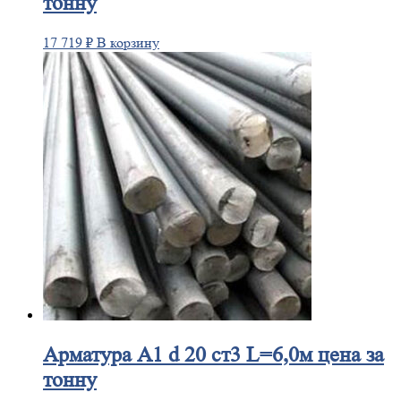
тонну
17 719
₽
В корзину
Арматура
А1 d 20 ст3 L=6,0м цена за
тонну