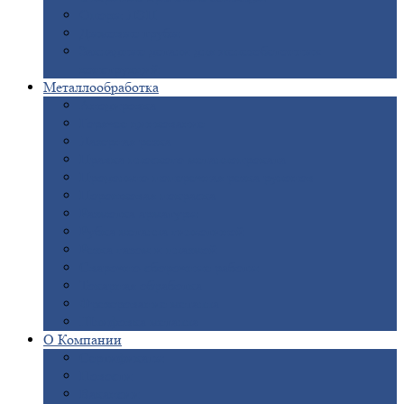
Опоры
ЛЭП
Дымовые
трубы
Закладные
детали для железобетонных
конструкций
Металлообработка
Анодировка
Горячее
цинкование
Лазерная
резка
Правка
плоского металлопроката
Продольно-поперечная
резка рулонов
Порошковая
покраска
Размотка
арматуры
Рубка
металла гильотиной
Резка
газом и плазмой
Сварочно-сборочные
работы
Токарная
обработка
Фрезерование
металла
Шлифовка
металла
О
Компании
Сертификаты
Новости
Вакансии