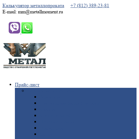
Калькулятор металлопроката
+7 (812) 389-23-81
E-mail: mm@metallmoment.ru
Прайс-лист
Черный
металлопрокат
Арматура
Двутавровая
балка (двутавр)
Квадрат
Круг
стальной
Полоса
стальная
Проволока
Сетка