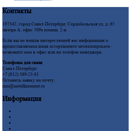
Контакты
197342, город Санкт-Петербург, Сердобольская ул, д. 65
литера А, офис 509а помещ. 2-н
Если вы не нашли интересующей вас информации о
предоставляемом нами ассортименте металлопроката -
позвоните нам в офис или на телефон менеджера.
Телефоны для связи
Санкт-Петербург:
+7 (812) 389-23-81
Оставить заявку на почту:
mm@metallmoment.ru
Информация
Главная
Вакансии
О
Компании
Заводы