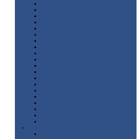
Монтеррей
Супермонтеррей
Макси
Экоррей
Монтекристо
Монтерроса
Трамонтана
Квинта
плюс
Квинта
плюс 3D
Квинта
уно
Монкатта
Классик
Классик
плюс
Ламонтерра
Ламонтерра
X
Ламонтерра
XL
Модерн
Камея
Квадро
Кредо
Доборные
элементы
Доборные
элементы с полимерным