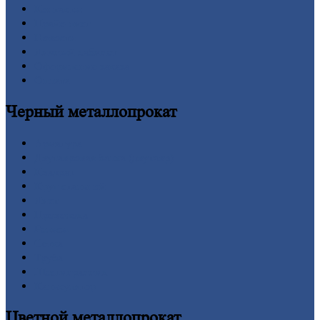
Контакты
Прайс-лист
Новости
Личный
кабинет
Оформление
заказа
Оплата
Черный
металлопрокат
Арматура
Двутавровая
балка (двутавр)
Квадрат
Круг
стальной
Лист
Проволока
Рельсы
Сетка
Труба
Шестигранник
Калькулятор
Цветной
металлопрокат