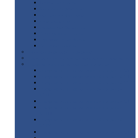
Дорожные
плиты
Каналы
непроходные
Ленточный
фундамент
Лифтовые
шахты
Перемычки
бетонные
Аэродромные
плиты
Фундаментные
блоки
Тепловые
камеры
Авиатехприемка
(РТ приемка)
Арочное
укрытие для конвейеров из профнастила
Профнастил
с нестандартной шириной
Профнастил
с нестандартной шириной С8
Профнастил
с нестандартной шириной С10
Профнастил
с нестандартной шириной СС10
Профнастил
с нестандартной шириной
МП10
Профнастил
с нестандартной шириной С15
Профнастил
с нестандартной шириной
МП18
Профнастил
с нестандартной шириной
МП20
Профнастил
с нестандартной шириной С18