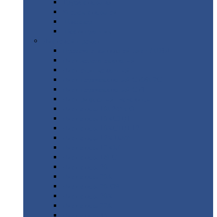
Труба
стальная
Уголок
стальной
Швеллер
Шестигранник
Листовой
прокат
Просечно-вытяжной
лист / ПВЛ
Лист
холоднокатаный
Лист
оцинкованный
Лист
горячекатаный Ст09Г2С
Лист
горячекатаный Ст3
Лист
рифленый: чечевицы
Лист
сталь 10Г2ФБЮ
Лист
сталь 10ХСНД
Лист
сталь 10ХСНД-12
Лист
сталь 12Х1МФ
Лист
сталь 12ХМ
Лист
сталь 16ГС
Лист
сталь 20
Лист
сталь 20К
Лист
сталь 20ЮЧ
Лист
сталь 20Х
Лист
сталь 22К
Лист
сталь 45