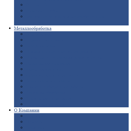
Опоры
ЛЭП
Дымовые
трубы
Закладные
детали для железобетонных
конструкций
Металлообработка
Анодировка
Горячее
цинкование
Лазерная
резка
Правка
плоского металлопроката
Продольно-поперечная
резка рулонов
Порошковая
покраска
Размотка
арматуры
Рубка
металла гильотиной
Резка
газом и плазмой
Сварочно-сборочные
работы
Токарная
обработка
Фрезерование
металла
Шлифовка
металла
О
Компании
Сертификаты
Новости
Вакансии