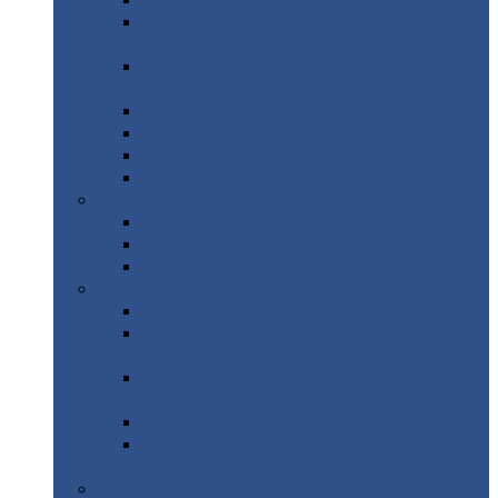
Профнастил
с нестандартной шириной С21
Профнастил
с нестандартной шириной
МП35
Профнастил
с нестандартной шириной
НС35
Профнастил
с нестандартной шириной С44
Профнастил
с нестандартной шириной Н60
Профнастил
с нестандартной шириной Н75
Профнастил
с нестандартной шириной Н114
Профнастил
Профнастил
для крыши
Профнастил
окрашенный
Профнастил
оцинкованный
Сэндвич-панели
Нестандартные
сэндвич панели
С
минераловатным утеплителем (
кровельные )
С
утеплителем из пенополистерола (
кровельные )
С
минераловатным утеплителем ( стеновые )
С
утеплителем из пенополистерола (
стеновые )
Металлочерепица