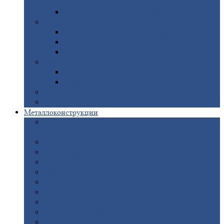
покрытием
Доборные
элементы оцинкованные
Евроштакетник
Штакетник
металлический полукруглый
Штакетник
металлический П-образный
Штакетник
металлический М-образный
Забор
металлический «Еврожалюзи»
Забор
жалюзи — Z
Забор
жалюзи — S
Сантехника
Рельсы
Металлоконструкции
Рамные
конструкции для дорожного
строительства
Быстровозводимые
здания
Металлоконструкции
для мостов
Технологические
металлоконструкции
Козловой
кран
Нестандартные
металлоконструкции
Решетки,
заборы и ограды
Прожекторные
мачты
Изготовление
лестниц из металла
Открытые
крановые эстакады