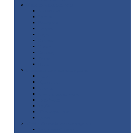
Цветной
металлопрокат
Алюминий
Бронза
Вольфрам
Латунь
Медь
Никель
Олово
Свинец
Титан
Цинк
Нержавеющий
металлопрокат
Лента
Проволока
Квадрат
Круг
нержавеющий
Лист/рулон
Труба
Шестигранник
Диски
ЖБИ
/ Железобетонные изделия
Бордюрный
камень