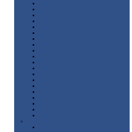
Монтеррей
Супермонтеррей
Макси
Экоррей
Монтекристо
Монтерроса
Трамонтана
Квинта
плюс
Квинта
плюс 3D
Квинта
уно
Монкатта
Классик
Классик
плюс
Ламонтерра
Ламонтерра
X
Ламонтерра
XL
Модерн
Камея
Квадро
Кредо
Доборные
элементы
Доборные
элементы с полимерным