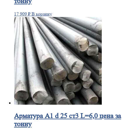
тонну
17 909
₽
В корзину
Арматура
А1 d 25 ст3 L=6,0 цена за
тонну