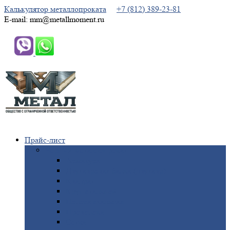
Калькулятор металлопроката
+7 (812) 389-23-81
E-mail: mm@metallmoment.ru
Прайс-лист
Черный
металлопрокат
Арматура
Двутавровая
балка (двутавр)
Квадрат
Круг
стальной
Полоса
стальная
Проволока
Сетка