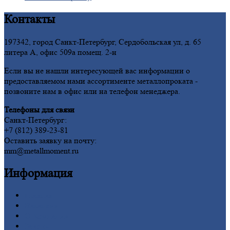
Контакты
197342, город Санкт-Петербург, Сердобольская ул, д. 65
литера А, офис 509а помещ. 2-н
Если вы не нашли интересующей вас информации о
предоставляемом нами ассортименте металлопроката -
позвоните нам в офис или на телефон менеджера.
Телефоны для связи
Санкт-Петербург:
+7 (812) 389-23-81
Оставить заявку на почту:
mm@metallmoment.ru
Информация
Главная
Вакансии
О
Компании
Заводы