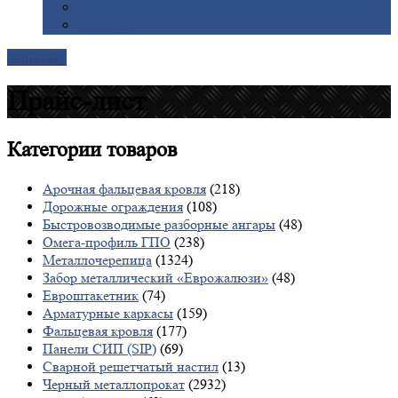
Галерея
Доставка
Контакты
Прайс-лист
Категории
товаров
Арочная фальцевая кровля
(218)
Дорожные ограждения
(108)
Быстровозводимые разборные ангары
(48)
Омега-профиль ГПО
(238)
Металлочерепица
(1324)
Забор металлический «Еврожалюзи»
(48)
Евроштакетник
(74)
Арматурные каркасы
(159)
Фальцевая кровля
(177)
Панели СИП (SIP)
(69)
Сварной решетчатый настил
(13)
Черный металлопрокат
(2932)