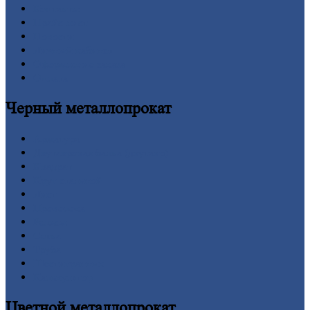
Контакты
Прайс-лист
Новости
Личный
кабинет
Оформление
заказа
Оплата
Черный
металлопрокат
Арматура
Двутавровая
балка (двутавр)
Квадрат
Круг
стальной
Лист
Проволока
Рельсы
Сетка
Труба
Шестигранник
Калькулятор
Цветной
металлопрокат