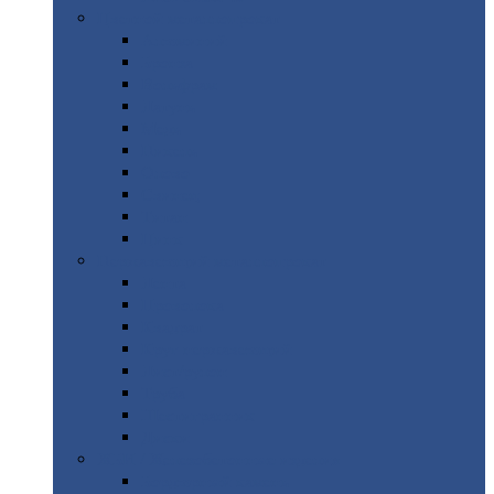
Цветной
металлопрокат
Алюминий
Бронза
Вольфрам
Латунь
Медь
Никель
Олово
Свинец
Титан
Цинк
Нержавеющий
металлопрокат
Лента
Проволока
Квадрат
Круг
нержавеющий
Лист/рулон
Труба
Шестигранник
Диски
ЖБИ
/ Железобетонные изделия
Бордюрный
камень