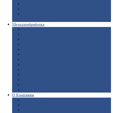
Опоры
ЛЭП
Дымовые
трубы
Закладные
детали для железобетонных
конструкций
Металлообработка
Анодировка
Горячее
цинкование
Лазерная
резка
Правка
плоского металлопроката
Продольно-поперечная
резка рулонов
Порошковая
покраска
Размотка
арматуры
Рубка
металла гильотиной
Резка
газом и плазмой
Сварочно-сборочные
работы
Токарная
обработка
Фрезерование
металла
Шлифовка
металла
О
Компании
Сертификаты
Новости
Вакансии