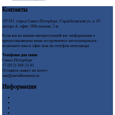
Контакты
197342, город Санкт-Петербург, Сердобольская ул, д. 65
литера А, офис 509а помещ. 2-н
Если вы не нашли интересующей вас информации о
предоставляемом нами ассортименте металлопроката -
позвоните нам в офис или на телефон менеджера.
Телефоны для связи
Санкт-Петербург:
+7 (812) 389-23-81
Оставить заявку на почту:
mm@metallmoment.ru
Информация
Главная
Вакансии
О
Компании
Заводы