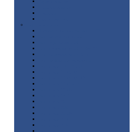
Труба
стальная
Уголок
стальной
Швеллер
Шестигранник
Листовой
прокат
Просечно-вытяжной
лист / ПВЛ
Лист
холоднокатаный
Лист
оцинкованный
Лист
горячекатаный Ст09Г2С
Лист
горячекатаный Ст3
Лист
рифленый: чечевицы
Лист
сталь 10Г2ФБЮ
Лист
сталь 10ХСНД
Лист
сталь 10ХСНД-12
Лист
сталь 12Х1МФ
Лист
сталь 12ХМ
Лист
сталь 16ГС
Лист
сталь 20
Лист
сталь 20К
Лист
сталь 20ЮЧ
Лист
сталь 20Х
Лист
сталь 22К
Лист
сталь 45