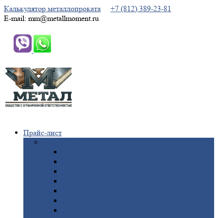
Калькулятор металлопроката
+7 (812) 389-23-81
E-mail: mm@metallmoment.ru
Прайс-лист
Черный
металлопрокат
Арматура
Двутавровая
балка (двутавр)
Квадрат
Круг
стальной
Полоса
стальная
Проволока
Сетка