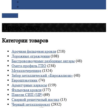
Галерея
Доставка
Контакты
Прайс-лист
Категории
товаров
Арочная фальцевая кровля
(218)
Дорожные ограждения
(108)
Быстровозводимые разборные ангары
(48)
Омега-профиль ГПО
(238)
Металлочерепица
(1324)
Забор металлический «Еврожалюзи»
(48)
Евроштакетник
(74)
Арматурные каркасы
(159)
Фальцевая кровля
(177)
Панели СИП (SIP)
(69)
Сварной решетчатый настил
(13)
Черный металлопрокат
(2932)