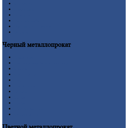
Контакты
Прайс-лист
Новости
Личный
кабинет
Оформление
заказа
Оплата
Черный
металлопрокат
Арматура
Двутавровая
балка (двутавр)
Квадрат
Круг
стальной
Лист
Проволока
Рельсы
Сетка
Труба
Шестигранник
Калькулятор
Цветной
металлопрокат