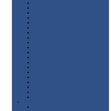
Монтеррей
Супермонтеррей
Макси
Экоррей
Монтекристо
Монтерроса
Трамонтана
Квинта
плюс
Квинта
плюс 3D
Квинта
уно
Монкатта
Классик
Классик
плюс
Ламонтерра
Ламонтерра
X
Ламонтерра
XL
Модерн
Камея
Квадро
Кредо
Доборные
элементы
Доборные
элементы с полимерным