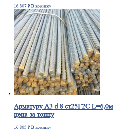
16 807
₽
В корзину
Арматуру
А3 d 8 ст25Г2С L=6,0м
цена за тонну
16 805
₽
В корзину