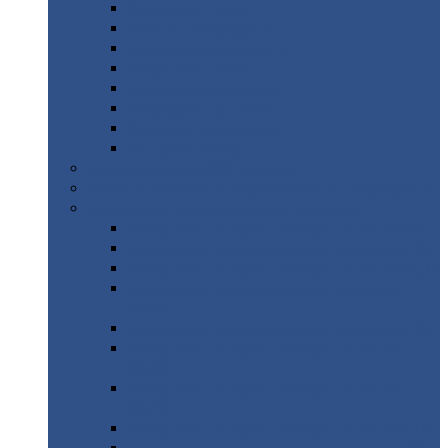
Дорожные
плиты
Каналы
непроходные
Ленточный
фундамент
Лифтовые
шахты
Перемычки
бетонные
Аэродромные
плиты
Фундаментные
блоки
Тепловые
камеры
Авиатехприемка
(РТ приемка)
Арочное
укрытие для конвейеров из профнастила
Профнастил
с нестандартной шириной
Профнастил
с нестандартной шириной С8
Профнастил
с нестандартной шириной С10
Профнастил
с нестандартной шириной СС10
Профнастил
с нестандартной шириной
МП10
Профнастил
с нестандартной шириной С15
Профнастил
с нестандартной шириной
МП18
Профнастил
с нестандартной шириной
МП20
Профнастил
с нестандартной шириной С18