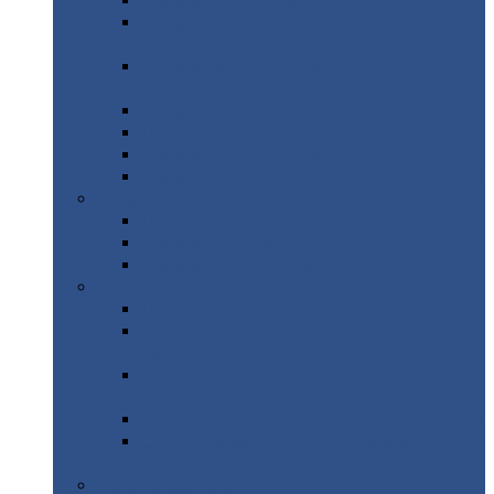
Профнастил
с нестандартной шириной С21
Профнастил
с нестандартной шириной
МП35
Профнастил
с нестандартной шириной
НС35
Профнастил
с нестандартной шириной С44
Профнастил
с нестандартной шириной Н60
Профнастил
с нестандартной шириной Н75
Профнастил
с нестандартной шириной Н114
Профнастил
Профнастил
для крыши
Профнастил
окрашенный
Профнастил
оцинкованный
Сэндвич-панели
Нестандартные
сэндвич панели
С
минераловатным утеплителем (
кровельные )
С
утеплителем из пенополистерола (
кровельные )
С
минераловатным утеплителем ( стеновые )
С
утеплителем из пенополистерола (
стеновые )
Металлочерепица