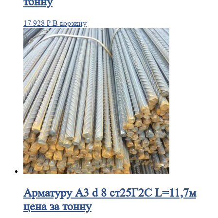
тонну
17 928
₽
В корзину
Арматуру
А3 d 8 ст25Г2С L=11,7м
цена за тонну