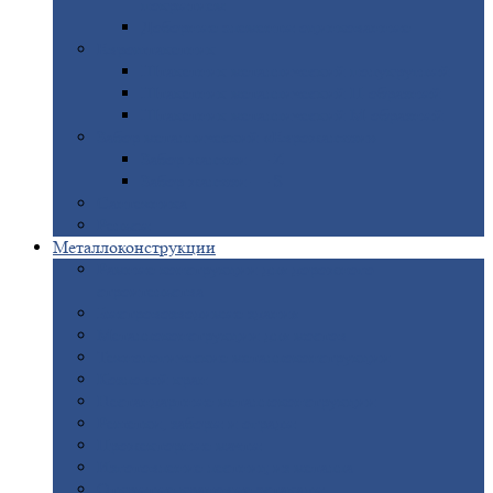
покрытием
Доборные
элементы оцинкованные
Евроштакетник
Штакетник
металлический полукруглый
Штакетник
металлический П-образный
Штакетник
металлический М-образный
Забор
металлический «Еврожалюзи»
Забор
жалюзи — Z
Забор
жалюзи — S
Сантехника
Рельсы
Металлоконструкции
Рамные
конструкции для дорожного
строительства
Быстровозводимые
здания
Металлоконструкции
для мостов
Технологические
металлоконструкции
Козловой
кран
Нестандартные
металлоконструкции
Решетки,
заборы и ограды
Прожекторные
мачты
Изготовление
лестниц из металла
Открытые
крановые эстакады