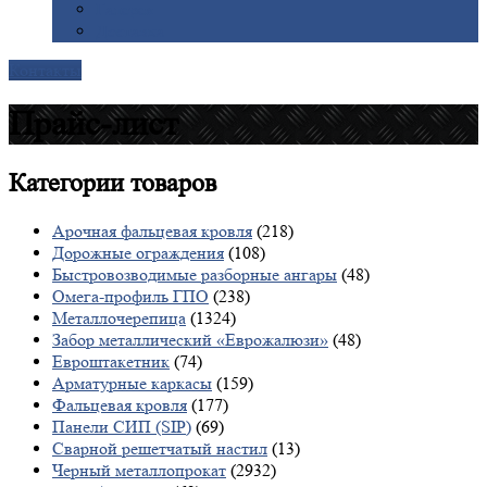
Галерея
Доставка
Контакты
Прайс-лист
Категории
товаров
Арочная фальцевая кровля
(218)
Дорожные ограждения
(108)
Быстровозводимые разборные ангары
(48)
Омега-профиль ГПО
(238)
Металлочерепица
(1324)
Забор металлический «Еврожалюзи»
(48)
Евроштакетник
(74)
Арматурные каркасы
(159)
Фальцевая кровля
(177)
Панели СИП (SIP)
(69)
Сварной решетчатый настил
(13)
Черный металлопрокат
(2932)