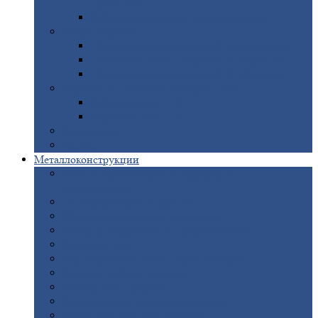
покрытием
Доборные
элементы оцинкованные
Евроштакетник
Штакетник
металлический полукруглый
Штакетник
металлический П-образный
Штакетник
металлический М-образный
Забор
металлический «Еврожалюзи»
Забор
жалюзи — Z
Забор
жалюзи — S
Сантехника
Рельсы
Металлоконструкции
Рамные
конструкции для дорожного
строительства
Быстровозводимые
здания
Металлоконструкции
для мостов
Технологические
металлоконструкции
Козловой
кран
Нестандартные
металлоконструкции
Решетки,
заборы и ограды
Прожекторные
мачты
Изготовление
лестниц из металла
Открытые
крановые эстакады