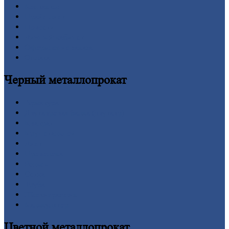
Контакты
Прайс-лист
Новости
Личный
кабинет
Оформление
заказа
Оплата
Черный
металлопрокат
Арматура
Двутавровая
балка (двутавр)
Квадрат
Круг
стальной
Лист
Проволока
Рельсы
Сетка
Труба
Шестигранник
Калькулятор
Цветной
металлопрокат