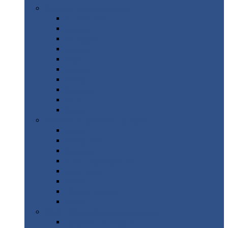
Цветной
металлопрокат
Алюминий
Бронза
Вольфрам
Латунь
Медь
Никель
Олово
Свинец
Титан
Цинк
Нержавеющий
металлопрокат
Лента
Проволока
Квадрат
Круг
нержавеющий
Лист/рулон
Труба
Шестигранник
Диски
ЖБИ
/ Железобетонные изделия
Бордюрный
камень