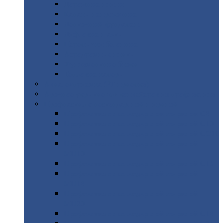
Дорожные
плиты
Каналы
непроходные
Ленточный
фундамент
Лифтовые
шахты
Перемычки
бетонные
Аэродромные
плиты
Фундаментные
блоки
Тепловые
камеры
Авиатехприемка
(РТ приемка)
Арочное
укрытие для конвейеров из профнастила
Профнастил
с нестандартной шириной
Профнастил
с нестандартной шириной С8
Профнастил
с нестандартной шириной С10
Профнастил
с нестандартной шириной СС10
Профнастил
с нестандартной шириной
МП10
Профнастил
с нестандартной шириной С15
Профнастил
с нестандартной шириной
МП18
Профнастил
с нестандартной шириной
МП20
Профнастил
с нестандартной шириной С18