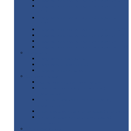
Профнастил
с нестандартной шириной С21
Профнастил
с нестандартной шириной
МП35
Профнастил
с нестандартной шириной
НС35
Профнастил
с нестандартной шириной С44
Профнастил
с нестандартной шириной Н60
Профнастил
с нестандартной шириной Н75
Профнастил
с нестандартной шириной Н114
Профнастил
Профнастил
для крыши
Профнастил
окрашенный
Профнастил
оцинкованный
Сэндвич-панели
Нестандартные
сэндвич панели
С
минераловатным утеплителем (
кровельные )
С
утеплителем из пенополистерола (
кровельные )
С
минераловатным утеплителем ( стеновые )
С
утеплителем из пенополистерола (
стеновые )
Металлочерепица