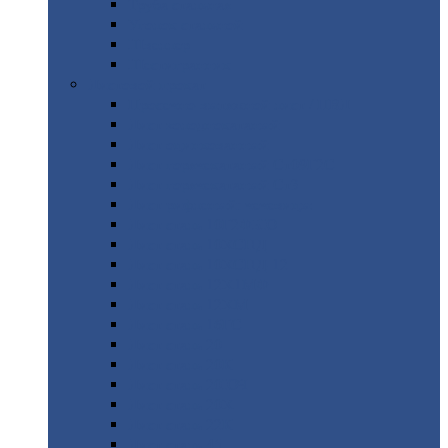
Труба
стальная
Уголок
стальной
Швеллер
Шестигранник
Листовой
прокат
Просечно-вытяжной
лист / ПВЛ
Лист
холоднокатаный
Лист
оцинкованный
Лист
горячекатаный Ст09Г2С
Лист
горячекатаный Ст3
Лист
рифленый: чечевицы
Лист
сталь 10Г2ФБЮ
Лист
сталь 10ХСНД
Лист
сталь 10ХСНД-12
Лист
сталь 12Х1МФ
Лист
сталь 12ХМ
Лист
сталь 16ГС
Лист
сталь 20
Лист
сталь 20К
Лист
сталь 20ЮЧ
Лист
сталь 20Х
Лист
сталь 22К
Лист
сталь 45