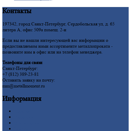
Контакты
197342, город Санкт-Петербург, Сердобольская ул, д. 65
литера А, офис 509а помещ. 2-н
Если вы не нашли интересующей вас информации о
предоставляемом нами ассортименте металлопроката -
позвоните нам в офис или на телефон менеджера.
Телефоны для связи
Санкт-Петербург:
+7 (812) 389-23-81
Оставить заявку на почту:
mm@metallmoment.ru
Информация
Главная
Вакансии
О
Компании
Заводы