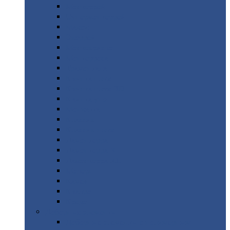
Монтеррей
Супермонтеррей
Макси
Экоррей
Монтекристо
Монтерроса
Трамонтана
Квинта
плюс
Квинта
плюс 3D
Квинта
уно
Монкатта
Классик
Классик
плюс
Ламонтерра
Ламонтерра
X
Ламонтерра
XL
Модерн
Камея
Квадро
Кредо
Доборные
элементы
Доборные
элементы с полимерным