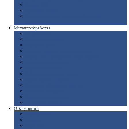
Опоры
ЛЭП
Дымовые
трубы
Закладные
детали для железобетонных
конструкций
Металлообработка
Анодировка
Горячее
цинкование
Лазерная
резка
Правка
плоского металлопроката
Продольно-поперечная
резка рулонов
Порошковая
покраска
Размотка
арматуры
Рубка
металла гильотиной
Резка
газом и плазмой
Сварочно-сборочные
работы
Токарная
обработка
Фрезерование
металла
Шлифовка
металла
О
Компании
Сертификаты
Новости
Вакансии