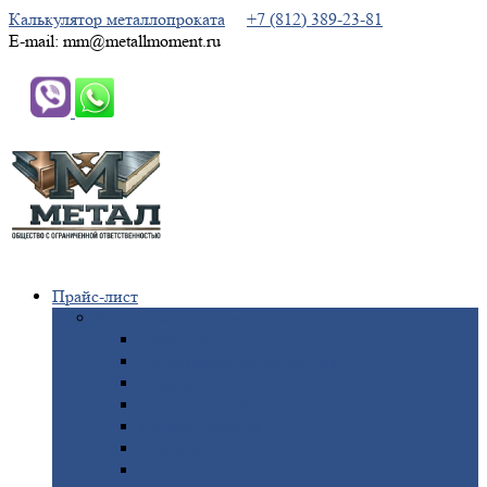
Калькулятор металлопроката
+7 (812) 389-23-81
E-mail: mm@metallmoment.ru
Прайс-лист
Черный
металлопрокат
Арматура
Двутавровая
балка (двутавр)
Квадрат
Круг
стальной
Полоса
стальная
Проволока
Сетка