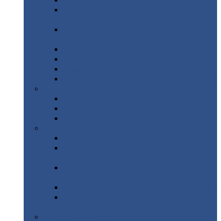
Профнастил
с нестандартной шириной С21
Профнастил
с нестандартной шириной
МП35
Профнастил
с нестандартной шириной
НС35
Профнастил
с нестандартной шириной С44
Профнастил
с нестандартной шириной Н60
Профнастил
с нестандартной шириной Н75
Профнастил
с нестандартной шириной Н114
Профнастил
Профнастил
для крыши
Профнастил
окрашенный
Профнастил
оцинкованный
Сэндвич-панели
Нестандартные
сэндвич панели
С
минераловатным утеплителем (
кровельные )
С
утеплителем из пенополистерола (
кровельные )
С
минераловатным утеплителем ( стеновые )
С
утеплителем из пенополистерола (
стеновые )
Металлочерепица