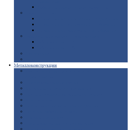
покрытием
Доборные
элементы оцинкованные
Евроштакетник
Штакетник
металлический полукруглый
Штакетник
металлический П-образный
Штакетник
металлический М-образный
Забор
металлический «Еврожалюзи»
Забор
жалюзи — Z
Забор
жалюзи — S
Сантехника
Рельсы
Металлоконструкции
Рамные
конструкции для дорожного
строительства
Быстровозводимые
здания
Металлоконструкции
для мостов
Технологические
металлоконструкции
Козловой
кран
Нестандартные
металлоконструкции
Решетки,
заборы и ограды
Прожекторные
мачты
Изготовление
лестниц из металла
Открытые
крановые эстакады