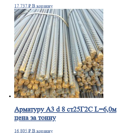
17 737
₽
В корзину
Арматуру
А3 d 8 ст25Г2С L=6,0м
цена за тонну
16 805
₽
В корзину