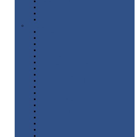
Труба
стальная
Уголок
стальной
Швеллер
Шестигранник
Листовой
прокат
Просечно-вытяжной
лист / ПВЛ
Лист
холоднокатаный
Лист
оцинкованный
Лист
горячекатаный Ст09Г2С
Лист
горячекатаный Ст3
Лист
рифленый: чечевицы
Лист
сталь 10Г2ФБЮ
Лист
сталь 10ХСНД
Лист
сталь 10ХСНД-12
Лист
сталь 12Х1МФ
Лист
сталь 12ХМ
Лист
сталь 16ГС
Лист
сталь 20
Лист
сталь 20К
Лист
сталь 20ЮЧ
Лист
сталь 20Х
Лист
сталь 22К
Лист
сталь 45