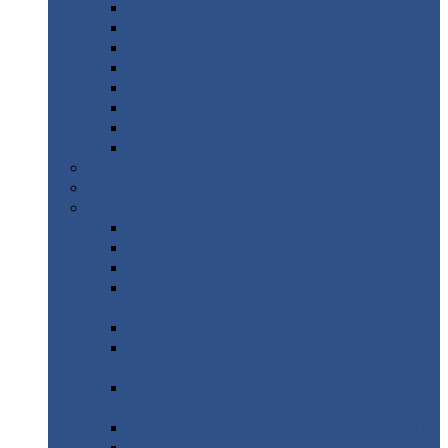
Дорожные
плиты
Каналы
непроходные
Ленточный
фундамент
Лифтовые
шахты
Перемычки
бетонные
Аэродромные
плиты
Фундаментные
блоки
Тепловые
камеры
Авиатехприемка
(РТ приемка)
Арочное
укрытие для конвейеров из профнастила
Профнастил
с нестандартной шириной
Профнастил
с нестандартной шириной С8
Профнастил
с нестандартной шириной С10
Профнастил
с нестандартной шириной СС10
Профнастил
с нестандартной шириной
МП10
Профнастил
с нестандартной шириной С15
Профнастил
с нестандартной шириной
МП18
Профнастил
с нестандартной шириной
МП20
Профнастил
с нестандартной шириной С18