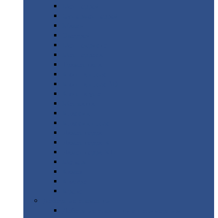
Монтеррей
Супермонтеррей
Макси
Экоррей
Монтекристо
Монтерроса
Трамонтана
Квинта
плюс
Квинта
плюс 3D
Квинта
уно
Монкатта
Классик
Классик
плюс
Ламонтерра
Ламонтерра
X
Ламонтерра
XL
Модерн
Камея
Квадро
Кредо
Доборные
элементы
Доборные
элементы с полимерным