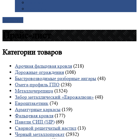
Галерея
Доставка
Контакты
Прайс-лист
Категории
товаров
Арочная фальцевая кровля
(218)
Дорожные ограждения
(108)
Быстровозводимые разборные ангары
(48)
Омега-профиль ГПО
(238)
Металлочерепица
(1324)
Забор металлический «Еврожалюзи»
(48)
Евроштакетник
(74)
Арматурные каркасы
(159)
Фальцевая кровля
(177)
Панели СИП (SIP)
(69)
Сварной решетчатый настил
(13)
Черный металлопрокат
(2932)