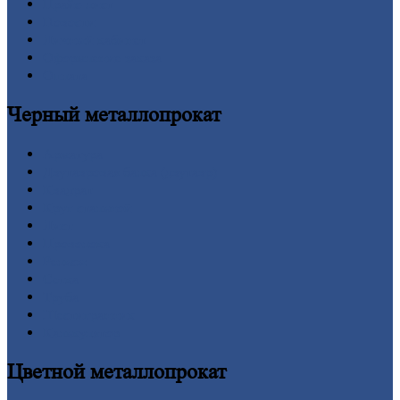
Прайс-лист
Новости
Личный
кабинет
Оформление
заказа
Оплата
Черный
металлопрокат
Арматура
Двутавровая
балка (двутавр)
Квадрат
Круг
стальной
Лист
Проволока
Рельсы
Сетка
Труба
Шестигранник
Калькулятор
Цветной
металлопрокат