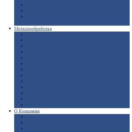
Опоры
ЛЭП
Дымовые
трубы
Закладные
детали для железобетонных
конструкций
Металлообработка
Анодировка
Горячее
цинкование
Лазерная
резка
Правка
плоского металлопроката
Продольно-поперечная
резка рулонов
Порошковая
покраска
Размотка
арматуры
Рубка
металла гильотиной
Резка
газом и плазмой
Сварочно-сборочные
работы
Токарная
обработка
Фрезерование
металла
Шлифовка
металла
О
Компании
Сертификаты
Новости
Вакансии