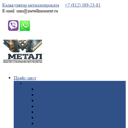
Калькулятор металлопроката
+7 (812) 389-23-81
E-mail: mm@metallmoment.ru
Прайс-лист
Черный
металлопрокат
Арматура
Двутавровая
балка (двутавр)
Квадрат
Круг
стальной
Полоса
стальная
Проволока
Сетка