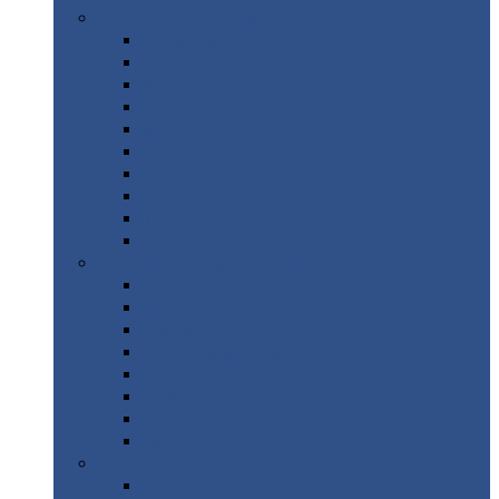
Цветной
металлопрокат
Алюминий
Бронза
Вольфрам
Латунь
Медь
Никель
Олово
Свинец
Титан
Цинк
Нержавеющий
металлопрокат
Лента
Проволока
Квадрат
Круг
нержавеющий
Лист/рулон
Труба
Шестигранник
Диски
ЖБИ
/ Железобетонные изделия
Бордюрный
камень